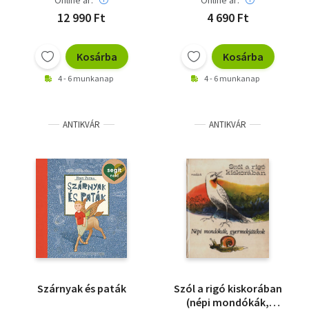
Online ár:
Online ár:
12 990 Ft
4 690 Ft
Kosárba
Kosárba
4 - 6 munkanap
4 - 6 munkanap
ANTIKVÁR
ANTIKVÁR
Szárnyak és paták
Szól a rigó kiskorában
(népi mondókák,