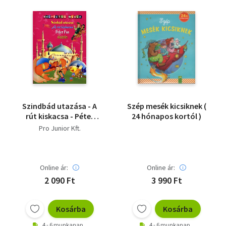
Szindbád utazása - A
Szép mesék kicsiknek (
rút kiskacsa - Péter
24 hónapos kortól )
Pán - Aladdin
Pro Junior Kft.
Online ár:
Online ár:
2 090 Ft
3 990 Ft
Kosárba
Kosárba
4 - 6 munkanap
4 - 6 munkanap