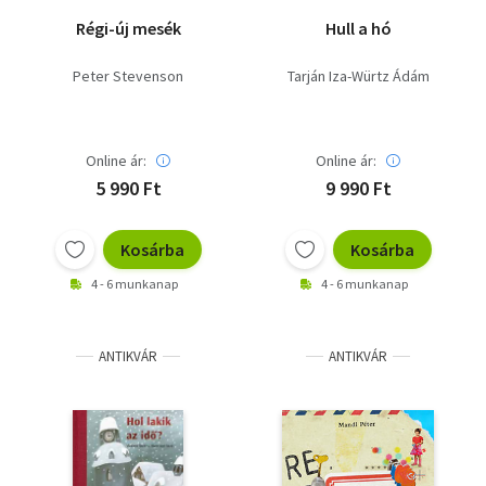
Régi-új mesék
Hull a hó
Peter Stevenson
Tarján Iza-Würtz Ádám
Online ár:
Online ár:
5 990 Ft
9 990 Ft
Kosárba
Kosárba
4 - 6 munkanap
4 - 6 munkanap
ANTIKVÁR
ANTIKVÁR