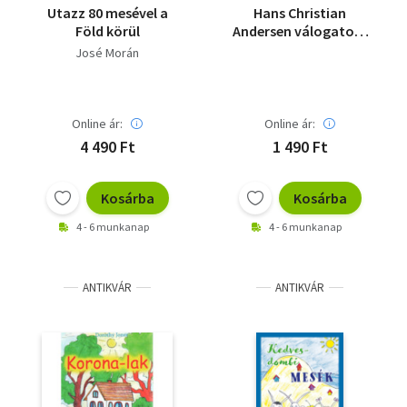
Utazz 80 mesével a
Hans Christian
Föld körül
Andersen válogatott
meséi
José Morán
Online ár:
Online ár:
4 490 Ft
1 490 Ft
Kosárba
Kosárba
4 - 6 munkanap
4 - 6 munkanap
ANTIKVÁR
ANTIKVÁR