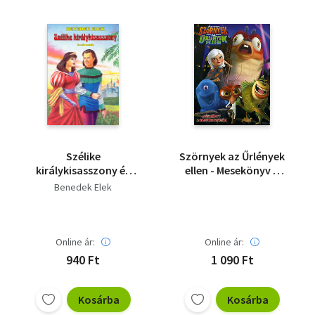
Szélike
Szörnyek az Űrlények
királykisasszony és
ellen - Mesekönyv a
más mesék
rajzfilm alapján
Benedek Elek
Online ár:
Online ár:
940 Ft
1 090 Ft
Kosárba
Kosárba