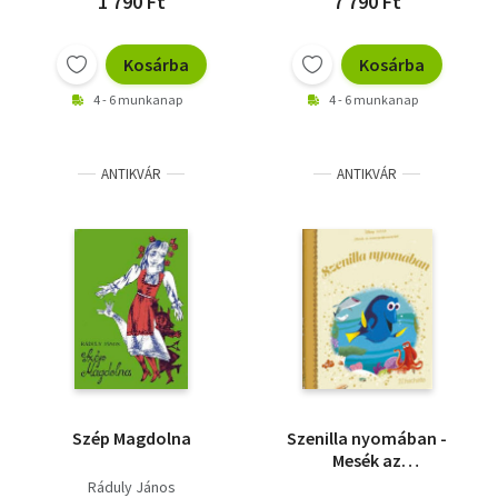
1 790 Ft
7 790 Ft
Kosárba
Kosárba
4 - 6 munkanap
4 - 6 munkanap
ANTIKVÁR
ANTIKVÁR
Szép Magdolna
Szenilla nyomában -
Mesék az
aranygyűjteményből
Ráduly János