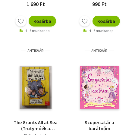
1 690 Ft
990 Ft
Kosárba
Kosárba
4 - 6 munkanap
4 - 6 munkanap
ANTIKVÁR
ANTIKVÁR
The Grunts All at Sea
Szupersztár a
(Trutymóék a
barátnőm
tengeren, angol