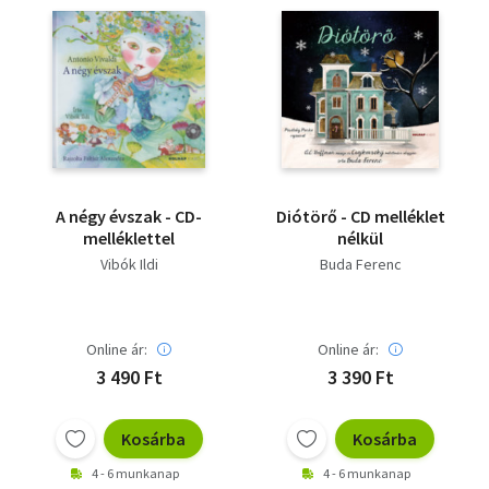
A négy évszak - CD-
Diótörő - CD melléklet
melléklettel
nélkül
Vibók Ildi
Buda Ferenc
Online ár:
Online ár:
3 490 Ft
3 390 Ft
Kosárba
Kosárba
4 - 6 munkanap
4 - 6 munkanap