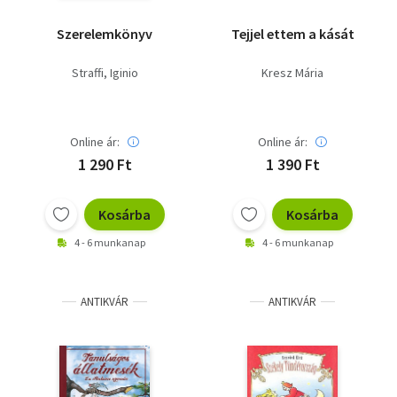
Szerelemkönyv
Tejjel ettem a kását
Straffi, Iginio
Kresz Mária
Online ár:
Online ár:
1 290 Ft
1 390 Ft
Kosárba
Kosárba
4 - 6 munkanap
4 - 6 munkanap
ANTIKVÁR
ANTIKVÁR