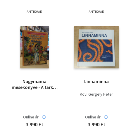
Irodalom
ANTIKVÁR
ANTIKVÁR
Kotta
Minikönyv
Művészet
Szakkönyv
Szótár, nyelvkönyv
Nagymama
Linnaminna
Tankönyv, segédkönyv
mesekönyve - A farkas
és a hét kecskegida +
Kövi Gergely Péter
Hófehérke
Társadalomtudomány
Természettudomány
Online ár:
Online ár:
3 990 Ft
3 990 Ft
Történelem