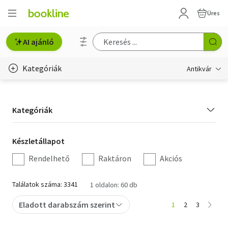
Üres
AI ajánló
Kategóriák
Antikvár
Metszet
Kategória
Kategóriák
Régi képeslap
szűrés
Életmód, egészség
Készletállapot
Készletállapot
szűrés
Rendelhető
Raktáron
Akciós
Erotika
Gyermek- és ifjúsági
Találatok száma: 3341
1 oldalon: 60 db
Hobbi, szabadidő
Eladott darabszám szerint
1
2
3
Idegen nyelvű