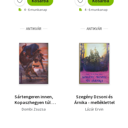
Kosárba
Kosárba
4 - 6 munkanap
4 - 6 munkanap
ANTIKVÁR
ANTIKVÁR
Sártengeren innen,
Szegény Dzsoni és
Kopaszhegyen túl -
Árnika - melléklettel
Dedikált
Dombi Zsuzsa
Lázár Ervin