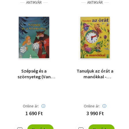
ANTIKVÁR
ANTIKVÁR
Szépség és a
Tanuljuk az órát a
szörnyeteg (Van
manókkal -
Gool's)
mutatókkal
Online ár:
Online ár:
1 690 Ft
3 990 Ft