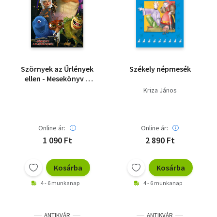
Szörnyek az Űrlények
Székely népmesék
ellen - Mesekönyv a
rajzfilm alapján
Kriza János
Online ár:
Online ár:
1 090 Ft
2 890 Ft
Kosárba
Kosárba
4 - 6 munkanap
4 - 6 munkanap
ANTIKVÁR
ANTIKVÁR