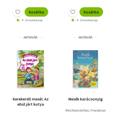
Kosárba
Kosárba
4 - 6 munkanap
4 - 6 munkanap
ANTIKVÁR
ANTIKVÁR
Kerekerdő meséi: Az
Mesék karácsonyig
ebül járt kutya
Reichenstetter, Friederun