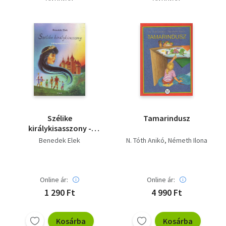
Szélike
Tamarindusz
királykisasszony -
Válogatott mesék
Benedek Elek
N. Tóth Anikó
Németh Ilona
Online ár:
Online ár:
1 290 Ft
4 990 Ft
Kosárba
Kosárba