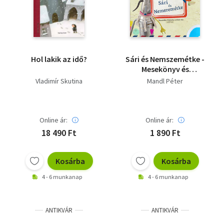
Hol lakik az idő?
Sári és Nemszemétke -
Mesekönyv és
munkafüzet
Vladimír Skutina
Mandl Péter
Online ár:
Online ár:
18 490 Ft
1 890 Ft
Kosárba
Kosárba
4 - 6 munkanap
4 - 6 munkanap
ANTIKVÁR
ANTIKVÁR