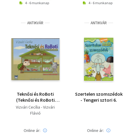
4 - 6 munkanap
4 - 6 munkanap
ANTIKVÁR
ANTIKVÁR
Teknősi és RoBoti
Szertelen szomszédok
(Teknősi és RoBoti
- Tengeri sztori 6.
kalandjai 1.)
Vizvári Cecília - Vizvári
Flávió
Online ár:
Online ár: