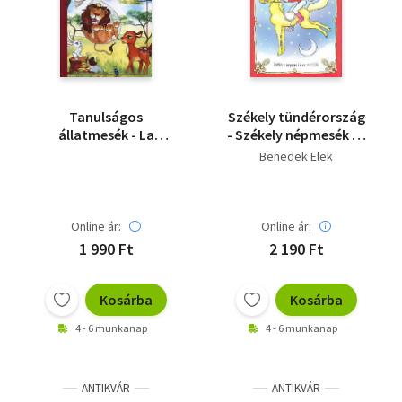
Tanulságos
Székely tündérország
állatmesék - La
- Székely népmesék és
Fontaine nyomán
mondák
Benedek Elek
Online ár:
Online ár:
1 990 Ft
2 190 Ft
Kosárba
Kosárba
4 - 6 munkanap
4 - 6 munkanap
ANTIKVÁR
ANTIKVÁR