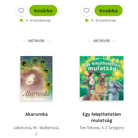
Vallás
Kosárba
Kosárba
Egyéb
4 - 6 munkanap
4 - 6 munkanap
ANTIKVÁR
ANTIKVÁR
Akaromka
Egy felejthetetlen
mulatság
Lukesová, M.- Walterová,
Tim Tebow
A.J. Gregory
J.