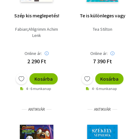
Szép kis meglepetés!
Te is különleges vagy
Fabian;Ahlgrimm Achim
Tea Stilton
Lenk
Online ár:
Online ár:
2 290 Ft
7 390 Ft
Kosárba
Kosárba
4 - 6 munkanap
4 - 6 munkanap
ANTIKVÁR
ANTIKVÁR