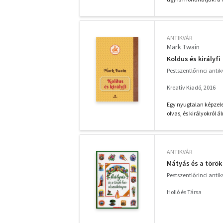
ANTIKVÁR
Mark Twain
Koldus és királyfi
Pestszentlőrinci anti
Kreatív Kiadó, 2016
Egy nyugtalan képzel
olvas, és királyokról á
ANTIKVÁR
Mátyás és a török
Pestszentlőrinci anti
Holló és Társa