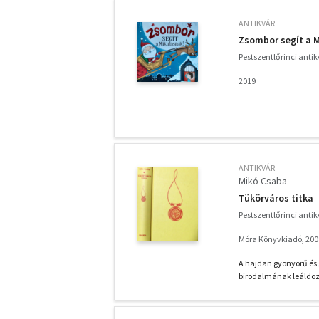
ANTIKVÁR
Zsombor segít a 
Pestszentlőrinci anti
2019
ANTIKVÁR
Mikó Csaba
Tükörváros titka
Pestszentlőrinci anti
Móra Könyvkiadó, 200
A hajdan gyönyörű és 
birodalmának leáldozo