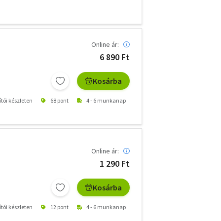
Online ár:
6 890 Ft
Kosárba
ítói készleten
68 pont
4 - 6 munkanap
Online ár:
1 290 Ft
Kosárba
ítói készleten
12 pont
4 - 6 munkanap