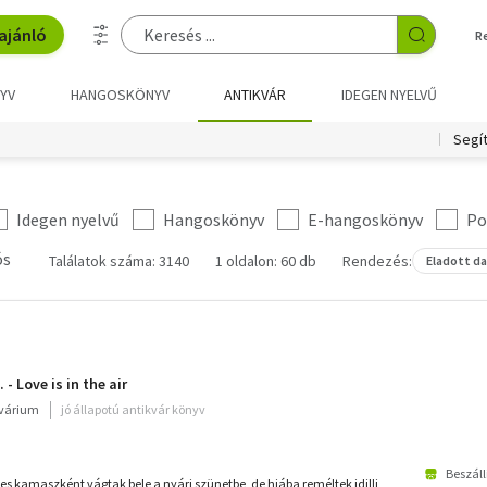
ajánló
R
YV
HANGOSKÖNYV
ANTIKVÁR
IDEGEN NYELVŰ
Segí
Idegen nyelvű
Hangoskönyv
E-hangoskönyv
Po
ós
Találatok száma: 3140
1 oldalon: 60 db
Rendezés:
Eladott d
 - Love is in the air
kvárium
jó állapotú antikvár könyv
Beszáll
es kamaszként vágtak bele a nyári szünetbe, de hiába reméltek idilli