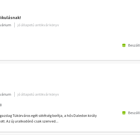
Mikulásnak!
kvárium
jó állapotú antikvár könyv
Beszáll
kvárium
jó állapotú antikvár könyv
8
Beszáll
gazdag Tükörváros egét sötétség borítja, a hős Daledon király
tt. Az új uralkodónő csak szenved...