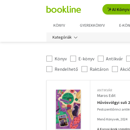
AI Könyv
KÖNYV
GYEREKKÖNYV
E-KÖN
Kategóriák
Könyv
E-könyv
Antikvár
Kategória
szűrés
További
Rendelhető
Raktáron
Akci
szűrők
ANTIKVÁR
Maros Edit
Hűvösvölgyi suli 2.
Pestszentlőrinci anti
Menő Könyvek, 2024
A Kassai ikrek szerelm