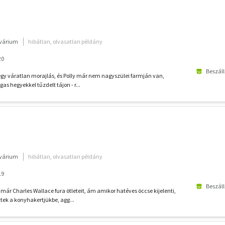
kvárium
hibátlan, olvasatlan példány
20
Beszáll
 egy váratlan morajlás, és Polly már nem nagyszülei farmján van,
s hegyekkel tűzdelt tájon - r...
kvárium
hibátlan, olvasatlan példány
19
Beszáll
ár Charles Wallace fura ötleteit, ám amikor hatéves öccse kijelenti,
tek a konyhakertjükbe, agg...