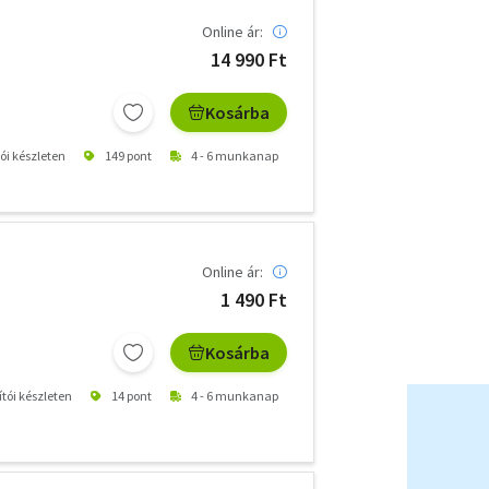
Online ár:
14 990 Ft
Kosárba
tói készleten
149 pont
4 - 6 munkanap
Online ár:
1 490 Ft
Kosárba
ítói készleten
14 pont
4 - 6 munkanap