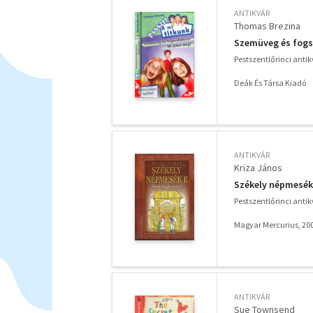
ANTIKVÁR
Thomas Brezina
Szemüveg és fogsz
Pestszentlőrinci anti
Deák És Társa Kiadó
ANTIKVÁR
Kriza János
Székely népmesék 
Pestszentlőrinci anti
Magyar Mercurius, 20
ANTIKVÁR
Sue Townsend