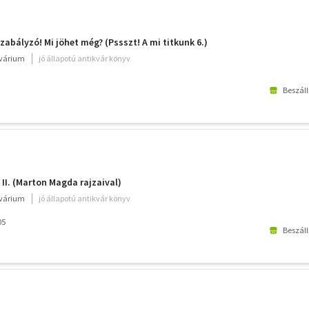
abályzó! Mi jöhet még? (Pssszt! A mi titkunk 6.)
kvárium
jó állapotú antikvár könyv
Beszáll
II. (Marton Magda rajzaival)
kvárium
jó állapotú antikvár könyv
05
Beszáll