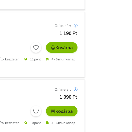
Online ár:
1 190 Ft
Kosárba
ítói készleten
11 pont
4 - 6 munkanap
Online ár:
1 090 Ft
Kosárba
ítói készleten
10 pont
4 - 6 munkanap