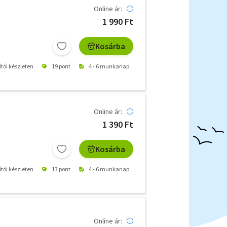
Online ár:
1 990 Ft
Kosárba
ítói készleten
19 pont
4 - 6 munkanap
Online ár:
1 390 Ft
Kosárba
ítói készleten
13 pont
4 - 6 munkanap
Online ár: