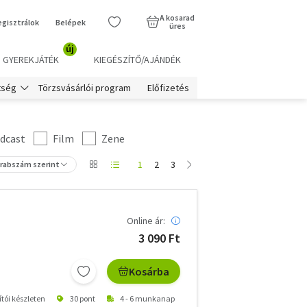
A kosarad
egisztrálok
Belépek
üres
új
GYEREKJÁTÉK
KIEGÉSZÍTŐ/AJÁNDÉK
Törzsvásárlói program
Előfizetés
tség
dcast
Film
Zene
1
2
3
arabszám szerint
Online ár:
3 090 Ft
Kosárba
ítói készleten
30 pont
4 - 6 munkanap