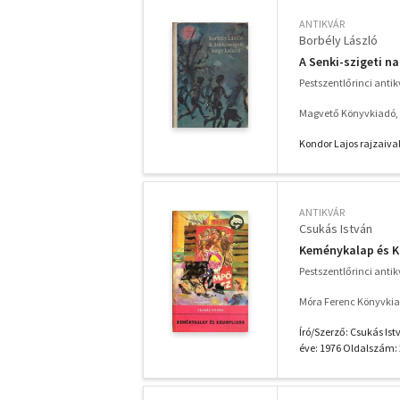
ANTIKVÁR
Borbély László
A Senki-szigeti n
Pestszentlőrinci anti
Magvető Könyvkiadó,
Kondor Lajos rajzaiva
ANTIKVÁR
Csukás István
Keménykalap és Kr
Pestszentlőrinci anti
Móra Ferenc Könyvkia
Író/Szerző: Csukás Is
éve: 1976 Oldalszám: 