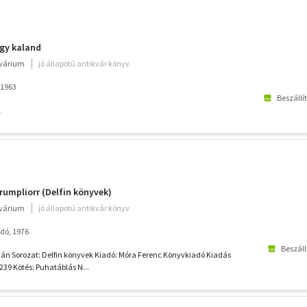
agy kaland
kvárium
jó állapotú antikvár könyv
 1963
Beszállí
l
umpliorr (Delfin könyvek)
kvárium
jó állapotú antikvár könyv
dó, 1976
Beszáll
tván Sorozat: Delfin könyvek Kiadó: Móra Ferenc Könyvkiadó Kiadás
239 Kötés: Puhatáblás N...