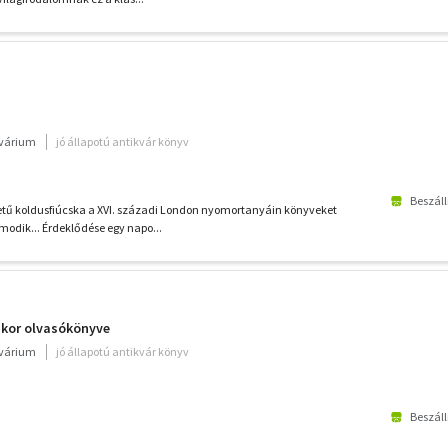
kvárium
jó állapotú antikvár könyv
Beszáll
etű koldusfiúcska a XVI. századi London nyomortanyáin könyveket
lmodik... Érdeklődése egy napo...
 kor olvasókönyve
kvárium
jó állapotú antikvár könyv
Beszáll