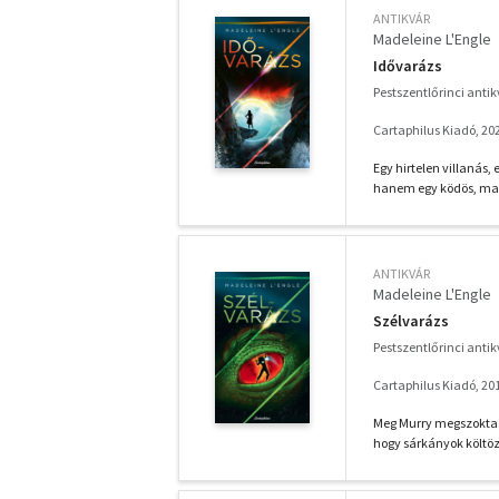
ANTIKVÁR
Madeleine L'Engle
Idővarázs
Pestszentlőrinci anti
Cartaphilus Kiadó, 20
Egy hirtelen villanás,
hanem egy ködös, maga
ANTIKVÁR
Madeleine L'Engle
Szélvarázs
Pestszentlőrinci anti
Cartaphilus Kiadó, 20
Meg Murry megszokta m
hogy sárkányok költöz