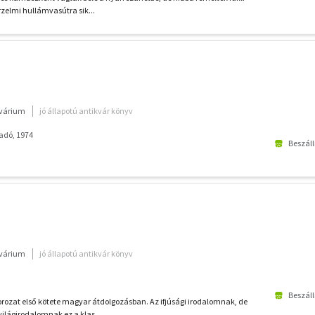
rzelmi hullámvasútra sik...
kvárium
jó állapotú antikvár könyv
adó, 1974
Beszáll
kvárium
jó állapotú antikvár könyv
Beszáll
orozat első kötete magyar átdolgozásban. Az ifjúsági irodalomnak, de
világirodalomnak ez a klas...