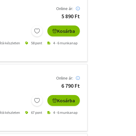
Online ár:
5 890 Ft
Kosárba
ítói készleten
58 pont
4 - 6 munkanap
Online ár:
6 790 Ft
Kosárba
ítói készleten
67 pont
4 - 6 munkanap