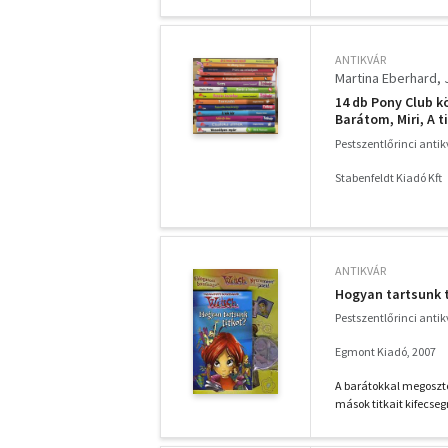
ANTIKVÁR
Martina Eberhard
14 db Pony Club kö
Barátom, Miri, A t
küzdelme, Tornádó
Pestszentlőrinci anti
Csalóka álmok, Ve
Stabenfeldt Kiadó Kft
ANTIKVÁR
Hogyan tartsunk ti
Pestszentlőrinci anti
Egmont Kiadó, 2007
A barátokkal megosztot
mások titkait kifecsegni