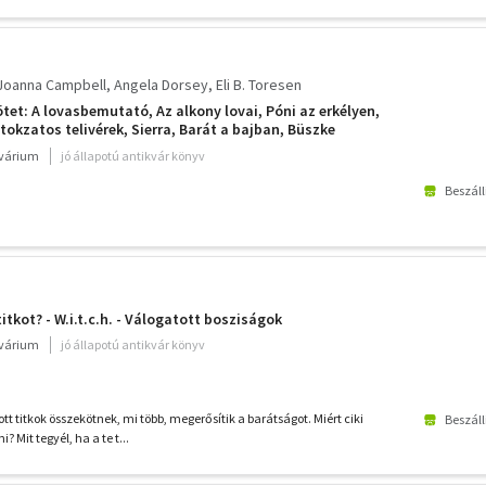
Joanna Campbell
Angela Dorsey
Eli B. Toresen
tet: A lovasbemutató, Az alkony lovai, Póni az erkélyen,
itokzatos telivérek, Sierra, Barát a bajban, Büszke
, Samantha büszkesége, A kék kör, Ashleigh álma,
kvárium
jó állapotú antikvár könyv
szélyes nyár - saját képpel
Beszáll
tkot? - W.i.t.c.h. - Válogatott bosziságok
kvárium
jó állapotú antikvár könyv
t titkok összekötnek, mi több, megerősítik a barátságot. Miért ciki
Beszáll
? Mit tegyél, ha a te t...