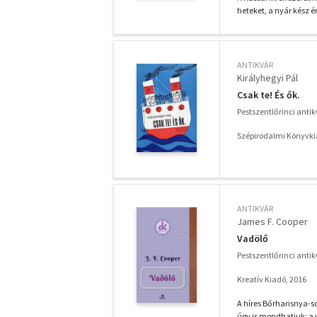
heteket, a nyár kész é
ANTIKVÁR
Királyhegyi Pál
Csak te! És ők.
Pestszentlőrinci anti
Szépirodalmi Könyvki
ANTIKVÁR
James F. Cooper
Vadölő
Pestszentlőrinci anti
Kreatív Kiadó, 2016
A híres Bőrharisnya-s
úgy is mondhatjuk: a 