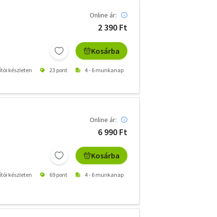
Online ár:
2 390 Ft
Kosárba
ítói készleten
23 pont
4 - 6 munkanap
Online ár:
6 990 Ft
Kosárba
ítói készleten
69 pont
4 - 6 munkanap