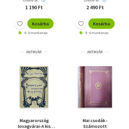
Online ár:
Online ár:
1 190 Ft
2 490 Ft
Kosárba
Kosárba
4 - 6 munkanap
4 - 6 munkanap
ANTIKVÁR
ANTIKVÁR
Magyarország
Mai csodák -
lovagvárai-A kis
Számozott