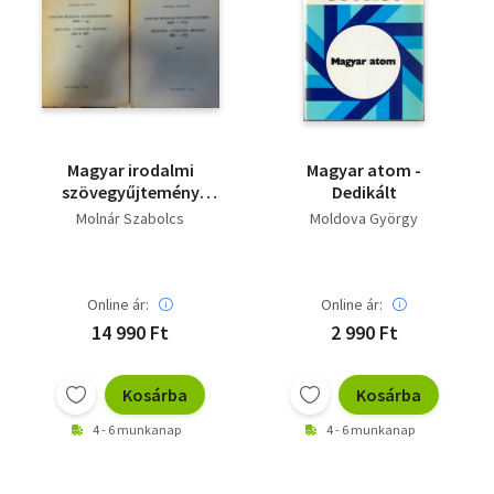
Magyar irodalmi
Magyar atom -
szövegyűjtemény
Dedikált
1600-ig + Magyar
Molnár Szabolcs
Moldova György
irodalmi
szövegyűjtemény
1600-1772) (két kötet)
Online ár:
Online ár:
14 990 Ft
2 990 Ft
Kosárba
Kosárba
4 - 6 munkanap
4 - 6 munkanap