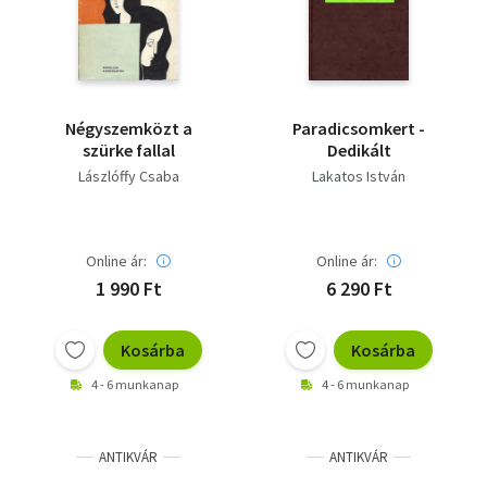
Négyszemközt a
Paradicsomkert -
szürke fallal
Dedikált
Lászlóffy Csaba
Lakatos István
Online ár:
Online ár:
1 990 Ft
6 290 Ft
Kosárba
Kosárba
4 - 6 munkanap
4 - 6 munkanap
ANTIKVÁR
ANTIKVÁR