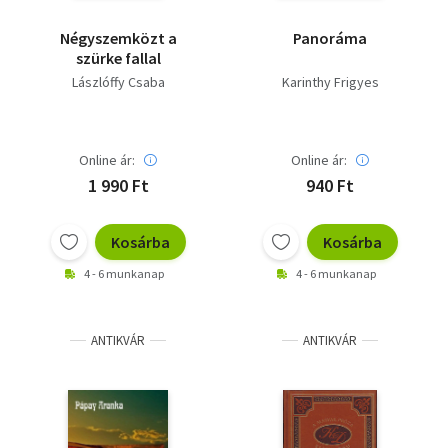
Négyszemközt a
Panoráma
szürke fallal
Lászlóffy Csaba
Karinthy Frigyes
Online ár:
Online ár:
1 990 Ft
940 Ft
Kosárba
Kosárba
4 - 6 munkanap
4 - 6 munkanap
ANTIKVÁR
ANTIKVÁR