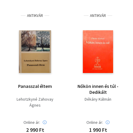
ANTIKVÁR
ANTIKVÁR
Panasszal éltem
Nőkön innen és túl -
Dedikált
Lehotzkyné Zahovay
Dékány Kálmán
Ágnes
Online ár:
Online ár:
2 990 Ft
1 990 Ft