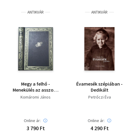
Irodalom
ANTIKVÁR
ANTIKVÁR
Kotta
Minikönyv
Művészet
Szakkönyv
Szótár, nyelvkönyv
Megy a felhő -
Évamesék szépiában -
Tankönyv, segédkönyv
Menekülés az asszony
Dedikált
elől
Komáromi János
Petrőczi Éva
Társadalomtudomány
Természettudomány
Online ár:
Online ár:
3 790 Ft
4 290 Ft
Történelem