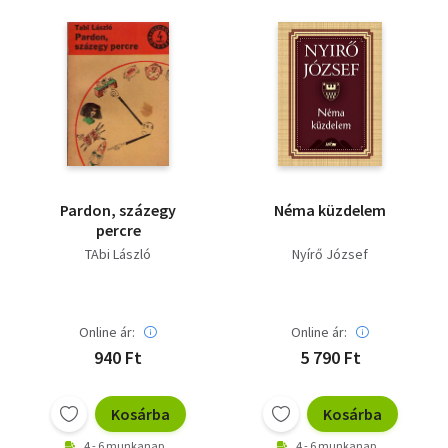
Pardon, százegy
Néma küzdelem
percre
TAbi László
Nyírő József
Online ár:
Online ár:
940 Ft
5 790 Ft
Kosárba
Kosárba
4 - 6 munkanap
4 - 6 munkanap