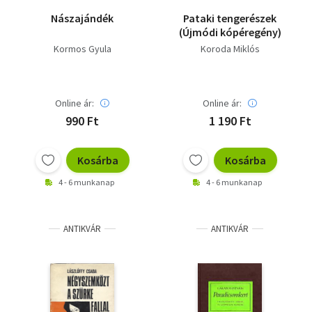
Nászajándék
Pataki tengerészek
(Újmódi kópéregény)
Kormos Gyula
Koroda Miklós
Online ár:
Online ár:
990 Ft
1 190 Ft
Kosárba
Kosárba
4 - 6 munkanap
4 - 6 munkanap
ANTIKVÁR
ANTIKVÁR