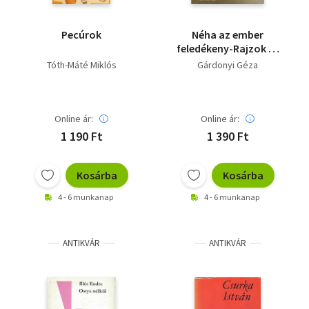
Pecúrok
Néha az ember
feledékeny-Rajzok és
novellák
Tóth-Máté Miklós
Gárdonyi Géza
Online ár:
Online ár:
1 190 Ft
1 390 Ft
Kosárba
Kosárba
4 - 6 munkanap
4 - 6 munkanap
ANTIKVÁR
ANTIKVÁR