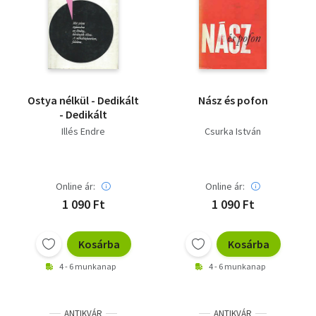
Ostya nélkül - Dedikált
Nász és pofon
- Dedikált
Illés Endre
Csurka István
Online ár:
Online ár:
1 090 Ft
1 090 Ft
Kosárba
Kosárba
4 - 6 munkanap
4 - 6 munkanap
ANTIKVÁR
ANTIKVÁR