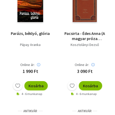
Parázs, béklyó, glória
Pacsirta - Édes Anna (A
magyar próza
klasszikusai 4.)
Pápay Aranka
Kosztolányi Dezső
Online ár:
Online ár:
1 990 Ft
3 090 Ft
Kosárba
Kosárba
4 - 6 munkanap
4 - 6 munkanap
ANTIKVÁR
ANTIKVÁR