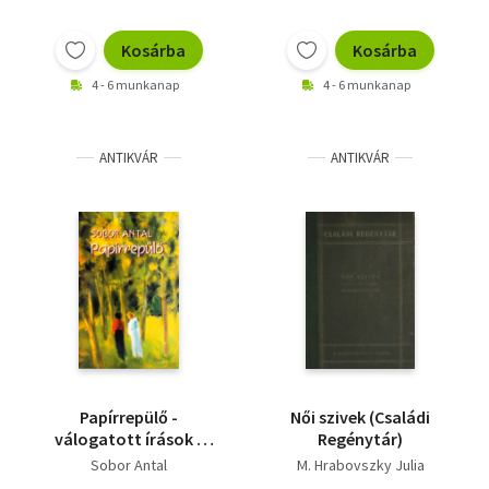
Kosárba
Kosárba
4 - 6 munkanap
4 - 6 munkanap
ANTIKVÁR
ANTIKVÁR
Papírrepülő -
Női szivek (Családi
válogatott írások -
Regénytár)
Dedikált! - Dedikált
Sobor Antal
M. Hrabovszky Julia