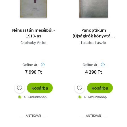
Néhusztán meséiből -
Panoptikum
1913-as
(Újságírók könyvtára
4.)
Cholnoky Viktor
Lakatos László
Online ár:
Online ár:
7 990 Ft
4 290 Ft
Kosárba
Kosárba
4 - 6 munkanap
4 - 6 munkanap
ANTIKVÁR
ANTIKVÁR