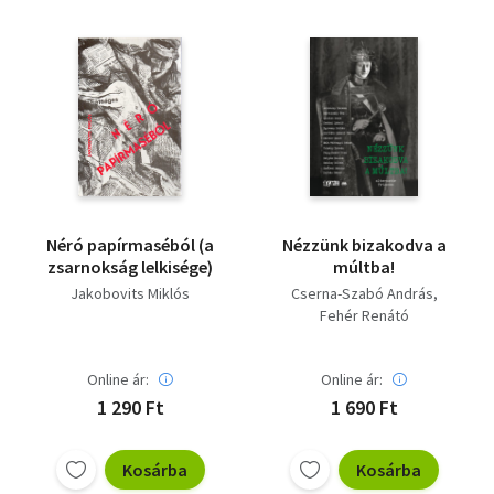
Néró papírmaséból (a
Nézzünk bizakodva a
zsarnokság lelkisége)
múltba!
Jakobovits Miklós
Cserna-Szabó András
Fehér Renátó
Online ár:
Online ár:
1 290 Ft
1 690 Ft
Kosárba
Kosárba