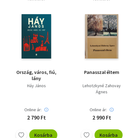
Ország, város, fiú,
Panasszal éltem
lány
Háy János
Lehotzkyné Zahovay
Ágnes
Online ár:
Online ár:
2 790 Ft
2 990 Ft
Kosárba
Kosárba