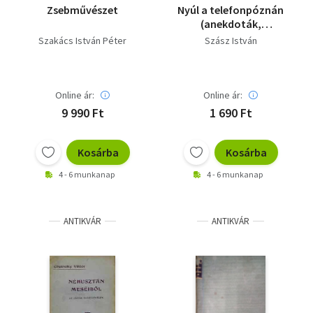
Zsebművészet
Nyúl a telefonpóznán
(anekdoták,
történetek)
Szakács István Péter
Szász István
Online ár:
Online ár:
9 990 Ft
1 690 Ft
Kosárba
Kosárba
4 - 6 munkanap
4 - 6 munkanap
ANTIKVÁR
ANTIKVÁR