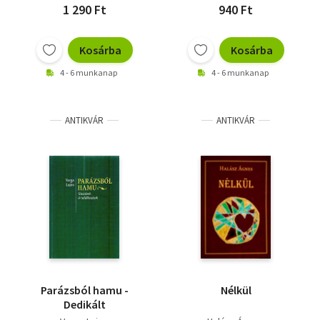
1 290 Ft
940 Ft
Kosárba
Kosárba
4 - 6 munkanap
4 - 6 munkanap
ANTIKVÁR
ANTIKVÁR
Parázsból hamu -
Nélkül
Dedikált