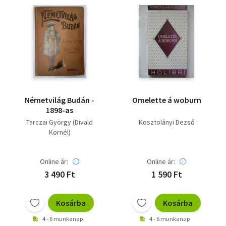
Németvilág Budán -
Omelette á woburn
1898-as
Tarczai György (Divald
Kosztolányi Dezső
Kornél)
Online ár:
Online ár:
3 490 Ft
1 590 Ft
Kosárba
Kosárba
4 - 6 munkanap
4 - 6 munkanap