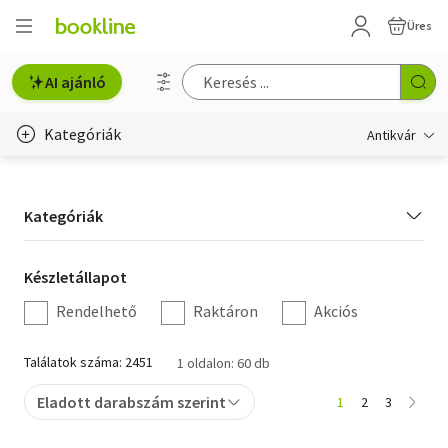
Üres
AI ajánló
Kategóriák
Antikvár
Metszet
Kategória
Kategóriák
Régi képeslap
szűrés
Életmód, egészség
Készletállapot
Készletállapot
szűrés
Rendelhető
Raktáron
Akciós
Erotika
Gyermek- és ifjúsági
Találatok száma: 2451
1 oldalon: 60 db
Hobbi, szabadidő
Eladott darabszám szerint
1
2
3
Idegen nyelvű