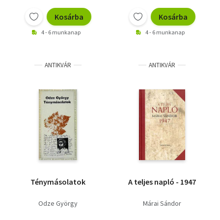
Vallás
Kosárba
Kosárba
Egyéb
4 - 6 munkanap
4 - 6 munkanap
ANTIKVÁR
ANTIKVÁR
Ténymásolatok
A teljes napló - 1947
Odze György
Márai Sándor