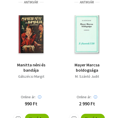
ANTIKVÁR
ANTIKVÁR
Manitta néni és
Mayer Marcsa
bandája
boldogsága
Gálszécsi Margit
M. Szántó Judit
Online ár:
Online ár:
990 Ft
2 990 Ft