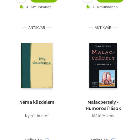
4 - 6 munkanap
4 - 6 munkanap
ANTIKVÁR
ANTIKVÁR
Néma küzdelem
Malacpersely -
Humoros írások
Nyírő József
Máté Miklós