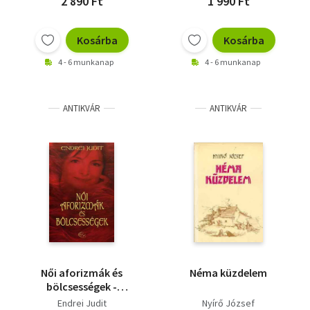
2 890 Ft
1 990 Ft
Kosárba
Kosárba
4 - 6 munkanap
4 - 6 munkanap
ANTIKVÁR
ANTIKVÁR
Női aforizmák és
Néma küzdelem
bölcsességek -
Dedikált
Endrei Judit
Nyírő József