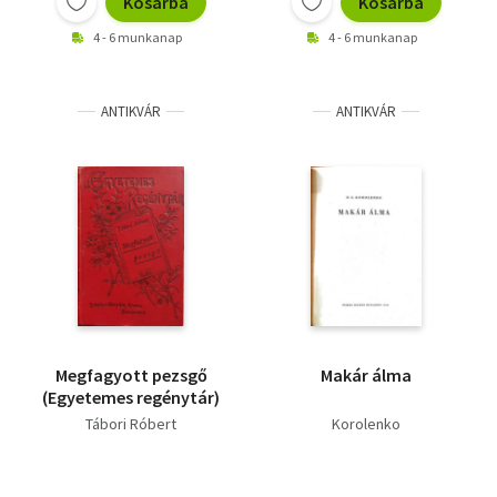
Kosárba
Kosárba
4 - 6 munkanap
4 - 6 munkanap
ANTIKVÁR
ANTIKVÁR
Megfagyott pezsgő
Makár álma
(Egyetemes regénytár)
Tábori Róbert
Korolenko