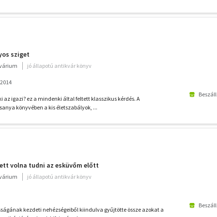
os sziget
kvárium
jó állapotú antikvár könyv
 2014
Beszáll
 az igazi? ez a mindenki által feltett klasszikus kérdés. A
nya könyvében a kis életszabályok, ...
lett volna tudni az esküvőm előtt
kvárium
jó állapotú antikvár könyv
Beszáll
ágának kezdeti nehézségeiből kiindulva gyűjtötte össze azokat a