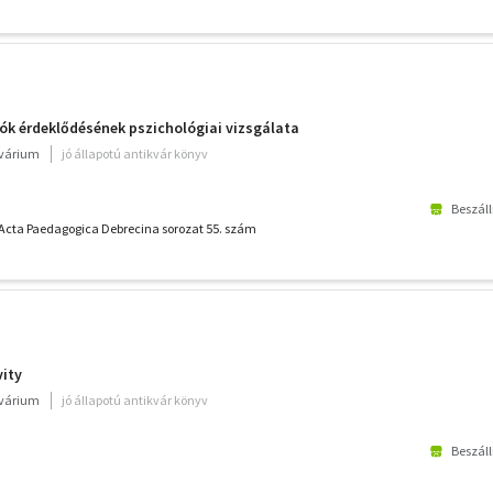
lók érdeklődésének pszichológiai vizsgálata
kvárium
jó állapotú antikvár könyv
Beszáll
 Acta Paedagogica Debrecina sorozat 55. szám
vity
kvárium
jó állapotú antikvár könyv
Beszáll