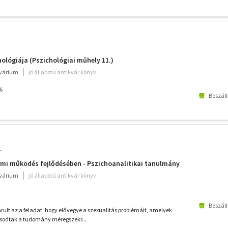
ológiája (Pszichológiai műhely 11.)
kvárium
jó állapotú antikvár könyv
6
Beszáll
r
emi működés fejlődésében - Pszichoanalitikai tanulmány
kvárium
jó állapotú antikvár könyv
Beszáll
rult az a feladat, hogy elővegye a szexualitás problémáit, amelyek
sodtak a tudomány méregszekr...