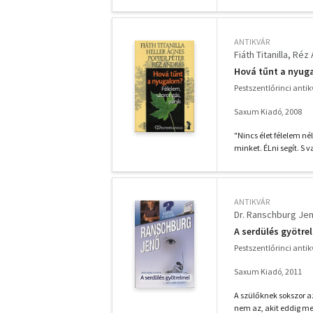
ANTIKVÁR
Fiáth Titanilla
Réz 
Hová tűnt a nyuga
Pestszentlőrinci anti
Saxum Kiadó, 2008
"Nincs élet félelem n
minket. ÉLni segít. S v
ANTIKVÁR
Dr. Ranschburg Je
A serdülés gyötre
Pestszentlőrinci anti
Saxum Kiadó, 2011
A szülőknek sokszor a
nem az, akit eddig me