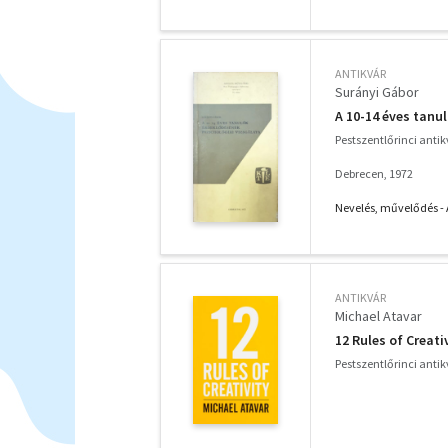
ANTIKVÁR
Surányi Gábor
A 10-14 éves tanu
Pestszentlőrinci anti
Debrecen, 1972
Nevelés, művelődés -
ANTIKVÁR
Michael Atavar
12 Rules of Creati
Pestszentlőrinci anti