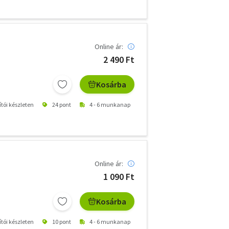
Online ár:
2 490 Ft
Kosárba
ítói készleten
24 pont
4 - 6 munkanap
Online ár:
1 090 Ft
Kosárba
ítói készleten
10 pont
4 - 6 munkanap