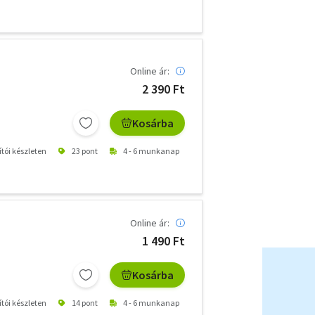
Online ár:
2 390 Ft
Kosárba
ítói készleten
23 pont
4 - 6 munkanap
Online ár:
1 490 Ft
Kosárba
ítói készleten
14 pont
4 - 6 munkanap