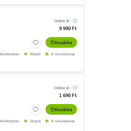
Online ár:
9 990 Ft
Kosárba
ítói készleten
99 pont
4 - 6 munkanap
Online ár:
1 690 Ft
Kosárba
ítói készleten
16 pont
4 - 6 munkanap