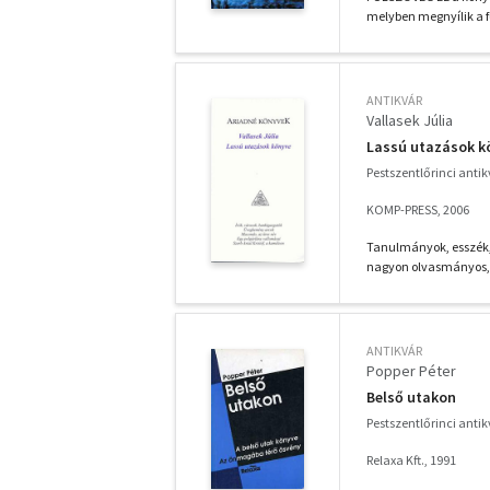
melyben megnyílik a fü
ANTIKVÁR
Vallasek Júlia
Lassú utazások k
Pestszentlőrinci anti
KOMP-PRESS, 2006
Tanulmányok, esszék, 
nagyon olvasmányos, n
ANTIKVÁR
Popper Péter
Belső utakon
Pestszentlőrinci anti
Relaxa Kft., 1991