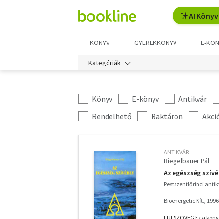
AI Könyv
KÖNYV
GYEREKKÖNYV
E-KÖN
Kategóriák
Könyv
E-könyv
Antikvár
Kategória
szűrés
További
Rendelhető
Raktáron
Akci
szűrők
ANTIKVÁR
Biegelbauer Pál
Az egészség szív
Pestszentlőrinci anti
Bioenergetic Kft., 1996
FÜLSZÖVEG Ez a könyv 