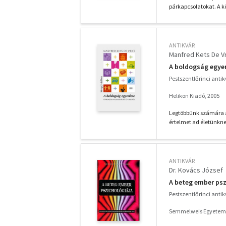
párkapcsolatokat. A k
ANTIKVÁR
Manfred Kets De V
A boldogság egye
Pestszentlőrinci anti
Helikon Kiadó, 2005
Legtöbbünk számára a 
értelmet ad életünkne
ANTIKVÁR
Dr. Kovács József
A beteg ember psz
Pestszentlőrinci anti
Semmelweis Egyetem E