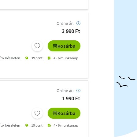
Online ár:
3 990 Ft
Kosárba
ítói készleten
39 pont
4 - 6 munkanap
Online ár:
1 990 Ft
Kosárba
ítói készleten
19 pont
4 - 6 munkanap