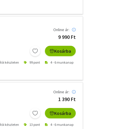
Online ár:
9 990 Ft
Kosárba
ítói készleten
99 pont
4 - 6 munkanap
Online ár:
1 390 Ft
Kosárba
ítói készleten
13 pont
4 - 6 munkanap