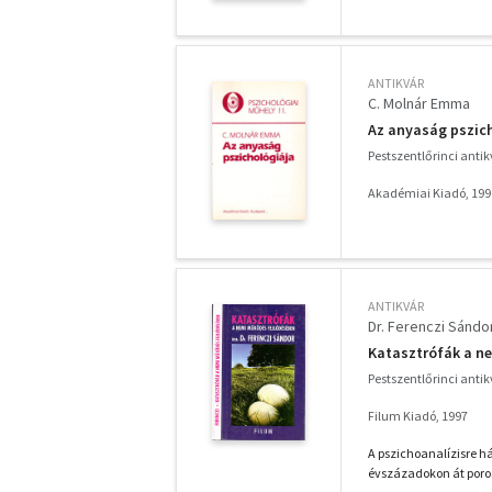
ANTIKVÁR
C. Molnár Emma
Az anyaság pszich
Pestszentlőrinci anti
Akadémiai Kiadó, 199
ANTIKVÁR
Dr. Ferenczi Sándo
Katasztrófák a n
Pestszentlőrinci anti
Filum Kiadó, 1997
A pszichoanalízisre há
évszázadokon át poro