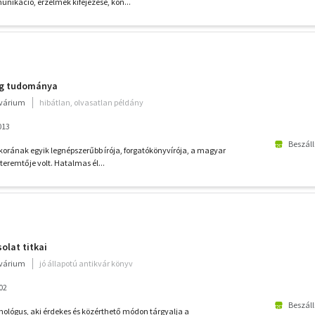
ikáció, érzelmek kifejezése, kon...
ág tudománya
kvárium
hibátlan, olvasatlan példány
013
Beszáll
) korának egyik legnépszerűbb írója, forgatókönyvírója, a magyar
teremtője volt. Hatalmas él...
olat titkai
kvárium
jó állapotú antikvár könyv
02
Beszáll
chológus, aki érdekes és közérthető módon tárgyalja a