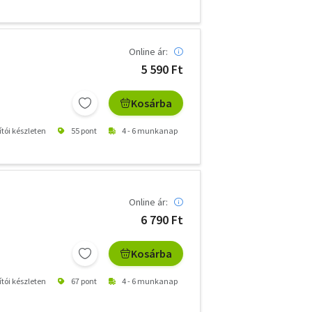
Online ár:
5 590 Ft
Kosárba
ítói készleten
55 pont
4 - 6 munkanap
Online ár:
6 790 Ft
Kosárba
ítói készleten
67 pont
4 - 6 munkanap