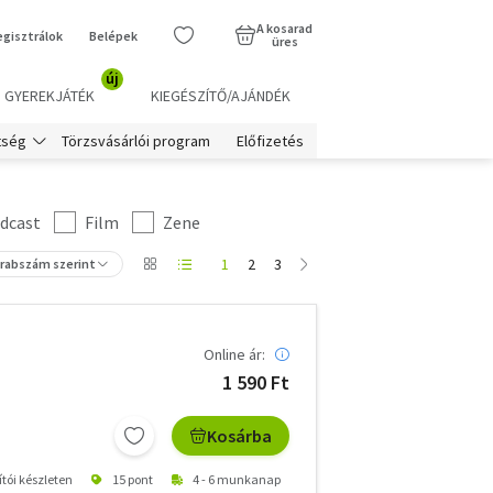
A kosarad
egisztrálok
Belépek
üres
új
GYEREKJÁTÉK
KIEGÉSZÍTŐ/AJÁNDÉK
Törzsvásárlói program
Előfizetés
tség
dcast
Film
Zene
1
2
3
arabszám szerint
Online ár:
1 590 Ft
Kosárba
ítói készleten
15 pont
4 - 6 munkanap