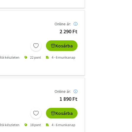
Online ár:
2 290 Ft
Kosárba
ítói készleten
22 pont
4 - 6 munkanap
Online ár:
1 890 Ft
Kosárba
ítói készleten
18 pont
4 - 6 munkanap