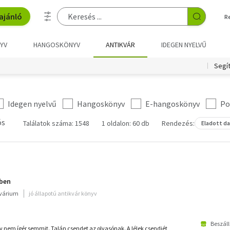
ajánló
R
YV
HANGOSKÖNYV
ANTIKVÁR
IDEGEN NYELVŰ
Segí
Idegen nyelvű
Hangoskönyv
E-hangoskönyv
Po
ós
Találatok száma: 1548
1 oldalon: 60 db
Rendezés:
Eladott d
ében
kvárium
jó állapotú antikvár könyv
Beszáll
nem ígér semmit. Talán csendet az olvasónak. A lélek csendjét,