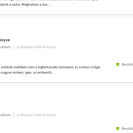
lünk a szóra. Meghallani a dur...
önyve
kvárium
jó állapotú antikvár könyv
Beszáll
kritikák esetében nem a legfontosabb szempont, ez a könyv mégis
agyon emberi, igen, az emberről...
kvárium
jó állapotú antikvár könyv
Beszáll