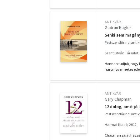
ANTIKVÁR
Gudrun Kugler
Senki sem magány
Pestszentlőrinci anti
Szent István Társulat,
Honnan tudjuk, hogy ki
háromgyermekes édesa
ANTIKVÁR
Gary Chapman
12 dolog, amit jó 
Pestszentlőrinci anti
Harmat Kiadó, 2012
Chapman saját házass