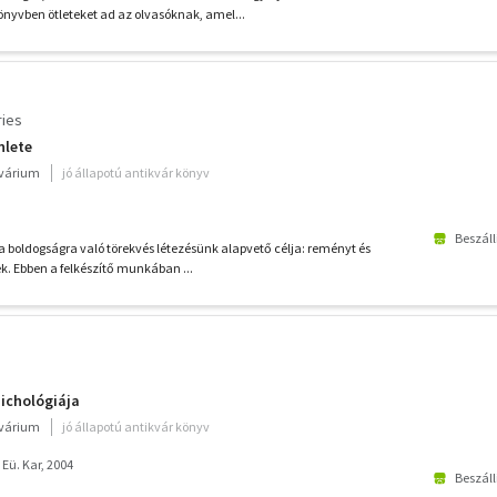
önyvben ötleteket ad az olvasóknak, amel...
ries
nlete
kvárium
jó állapotú antikvár könyv
Beszáll
boldogságra való törekvés létezésünk alapvető célja: reményt és
k. Ebben a felkészítő munkában ...
ichológiája
kvárium
jó állapotú antikvár könyv
ü. Kar, 2004
Beszáll