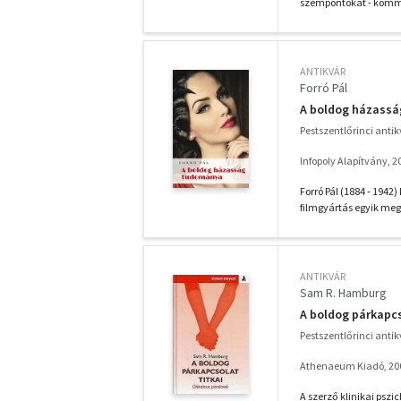
szempontokat - kommun
ANTIKVÁR
Forró Pál
A boldog házass
Pestszentlőrinci anti
Infopoly Alapítvány, 2
Forró Pál (1884 ‑ 1942
filmgyártás egyik meg
ANTIKVÁR
Sam R. Hamburg
A boldog párkapcs
Pestszentlőrinci anti
Athenaeum Kiadó, 20
A szerző klinikai pszi