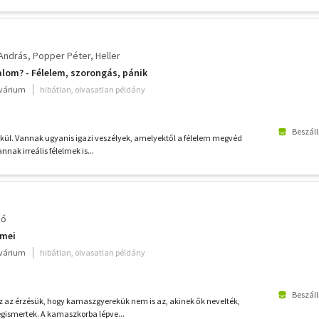
András
Popper Péter
Heller
lom? - Félelem, szorongás, pánik
kvárium
hibátlan, olvasatlan példány
Beszáll
élkül. Vannak ugyanis igazi veszélyek, amelyektől a félelem megvéd
annak irreális félelmek is...
nő
lmei
kvárium
hibátlan, olvasatlan példány
Beszáll
z az érzésük, hogy kamaszgyerekük nem is az, akinek ők nevelték,
gismertek. A kamaszkorba lépve...