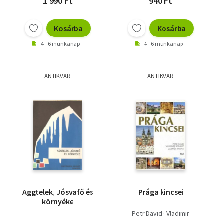
1 990 Ft
940 Ft
Kosárba
Kosárba
4 - 6 munkanap
4 - 6 munkanap
ANTIKVÁR
ANTIKVÁR
Aggtelek, Jósvafő és
Prága kincsei
környéke
Petr David · Vladimir