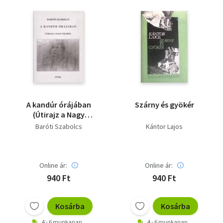
A kandúr órájában
Szárny és gyökér
(Útirajz a Nagy
Földről)
Baróti Szabolcs
Kántor Lajos
Online ár:
Online ár:
940 Ft
940 Ft
Kosárba
Kosárba
4 - 6 munkanap
4 - 6 munkanap