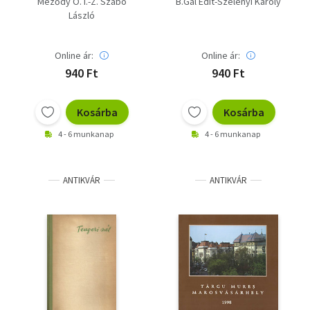
Meződy Ö. I.-Z. Szabó
B.Gál Edit-Szelényi Károly
László
Online ár:
Online ár:
940 Ft
940 Ft
Kosárba
Kosárba
4 - 6 munkanap
4 - 6 munkanap
ANTIKVÁR
ANTIKVÁR