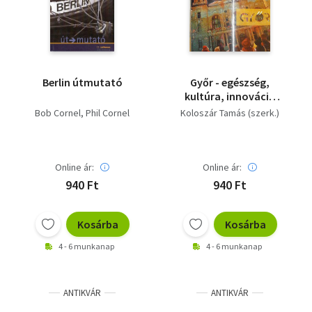
Berlin útmutató
Győr - egészség,
kultúra, innováció
(három nyelvű)
Bob Cornel, Phil Cornel
Koloszár Tamás (szerk.)
Online ár:
Online ár:
940 Ft
940 Ft
Kosárba
Kosárba
4 - 6 munkanap
4 - 6 munkanap
ANTIKVÁR
ANTIKVÁR