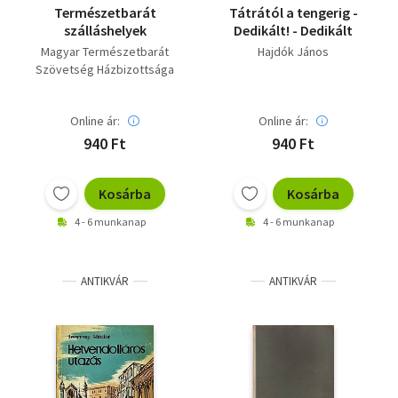
Természetbarát
Tátrától a tengerig -
szálláshelyek
Dedikált! - Dedikált
Magyar Természetbarát
Hajdók János
Szövetség Házbizottsága
Online ár:
Online ár:
940 Ft
940 Ft
Kosárba
Kosárba
4 - 6 munkanap
4 - 6 munkanap
ANTIKVÁR
ANTIKVÁR