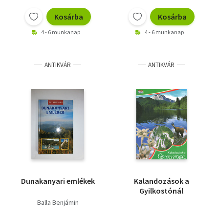
Vallás
Kosárba
Kosárba
Egyéb
4 - 6 munkanap
4 - 6 munkanap
ANTIKVÁR
ANTIKVÁR
Dunakanyari emlékek
Kalandozások a
Gyilkostónál
Balla Benjámin