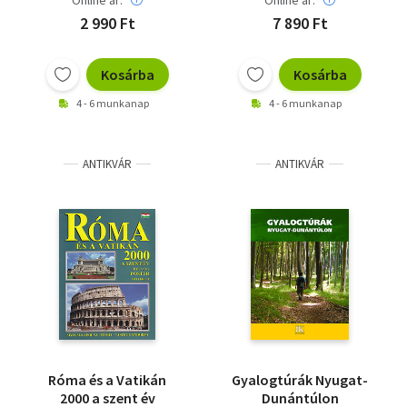
Online ár:
Online ár:
2 990 Ft
7 890 Ft
Kosárba
Kosárba
4 - 6 munkanap
4 - 6 munkanap
ANTIKVÁR
ANTIKVÁR
Róma és a Vatikán
Gyalogtúrák Nyugat-
2000 a szent év
Dunántúlon