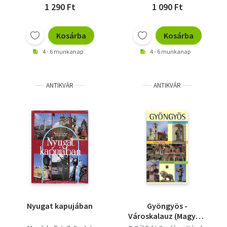
1 290 Ft
1 090 Ft
Kosárba
Kosárba
4 - 6 munkanap
4 - 6 munkanap
ANTIKVÁR
ANTIKVÁR
Nyugat kapujában
Gyöngyös -
Városkalauz (Magyar-
Angol-Német)