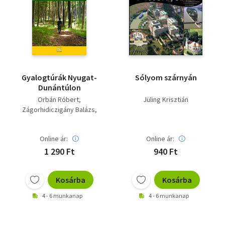
Gyalogtúrák Nyugat-
Sólyom szárnyán
Dunántúlon
Orbán Róbert
Jüling Krisztián
Zágorhidiczigány Balázs
Farkas Zoltán
Benczik Anikó
Online ár:
Online ár:
Berdán László
Csuka István
Kardos Enikő
1 290 Ft
940 Ft
Kosárba
Kosárba
4 - 6 munkanap
4 - 6 munkanap