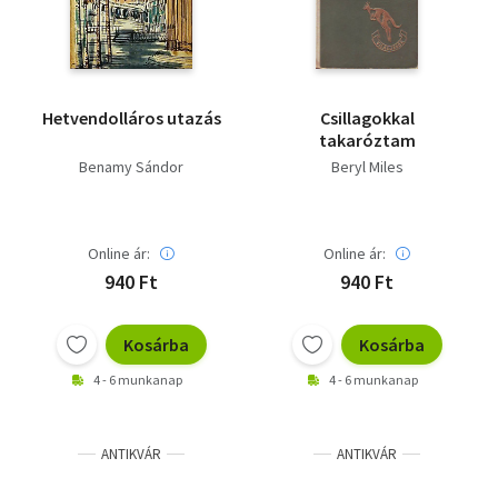
Hetvendolláros utazás
Csillagokkal
takaróztam
Benamy Sándor
Beryl Miles
Online ár:
Online ár:
940 Ft
940 Ft
Kosárba
Kosárba
4 - 6 munkanap
4 - 6 munkanap
ANTIKVÁR
ANTIKVÁR