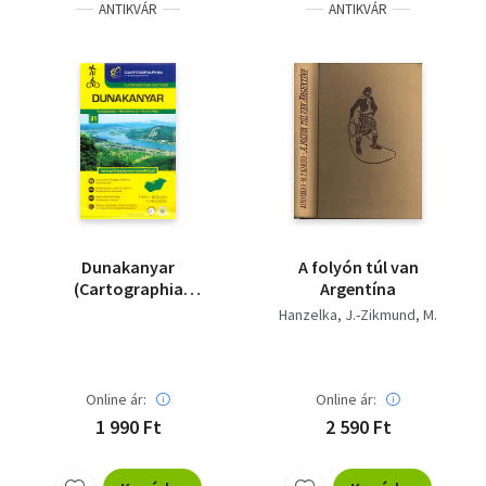
ANTIKVÁR
ANTIKVÁR
Dunakanyar
A folyón túl van
(Cartographia
Argentína
turistatérkép-sorozat
Hanzelka, J.-Zikmund, M.
31.) 1:40000
Online ár:
Online ár:
1 990 Ft
2 590 Ft