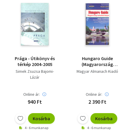
Prága - Útikönyv és
Hungaro Guide
térkép 2004-2005
(Magyarország
turisztikai könyve +
Simek Zsuzsa Bajomi-
Magyar Almanach Kiadó
térképmelléklet)
Lázár
Online ár:
Online ár:
940 Ft
2 390 Ft
Kosárba
Kosárba
4 - 6 munkanap
4 - 6 munkanap