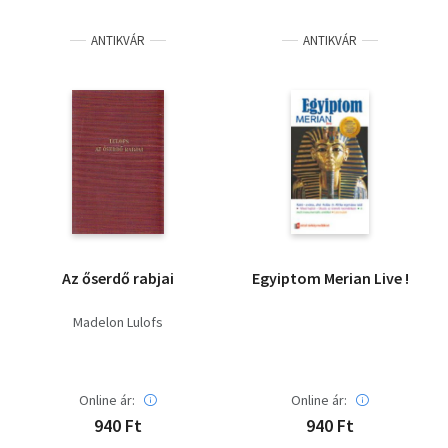
Irodalom
ANTIKVÁR
ANTIKVÁR
Kotta
Minikönyv
Művészet
Szakkönyv
Szótár, nyelvkönyv
Az őserdő rabjai
Egyiptom Merian Live !
Tankönyv, segédkönyv
Madelon Lulofs
Társadalomtudomány
Természettudomány
Online ár:
Online ár:
940 Ft
940 Ft
Történelem