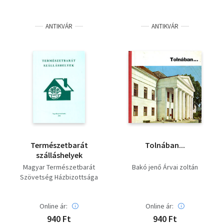
ANTIKVÁR
ANTIKVÁR
Természetbarát
Tolnában...
szálláshelyek
Magyar Természetbarát
Bakó jenő Árvai zoltán
Szövetség Házbizottsága
Online ár:
Online ár:
940 Ft
940 Ft