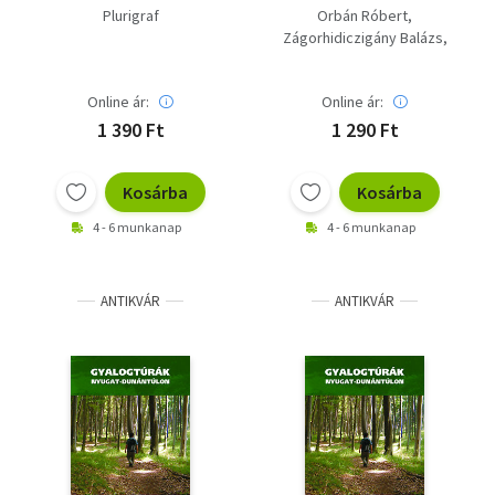
Plurigraf
Orbán Róbert
Zágorhidiczigány Balázs
Farkas Zoltán
Benczik Anikó
Online ár:
Online ár:
Berdán László
Csuka István
Kardos Enikő
1 390 Ft
1 290 Ft
Kosárba
Kosárba
4 - 6 munkanap
4 - 6 munkanap
ANTIKVÁR
ANTIKVÁR