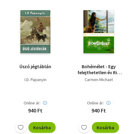
Úszó jégtáblán
Bohémélet - Egy
felejthetetlen év Rio
de Janeiroban
I.D. Papanyin
Carmen Michael
Online ár:
Online ár:
940 Ft
940 Ft
Kosárba
Kosárba