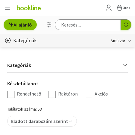
Üres
AI ajánló
Kategóriák
Antikvár
Metszet
Kategória
Kategóriák
Régi képeslap
szűrés
Életmód, egészség
Készletállapot
Készletállapot
szűrés
Rendelhető
Raktáron
Akciós
Erotika
Gyermek- és ifjúsági
Találatok száma: 53
Hobbi, szabadidő
Eladott darabszám szerint
Idegen nyelvű