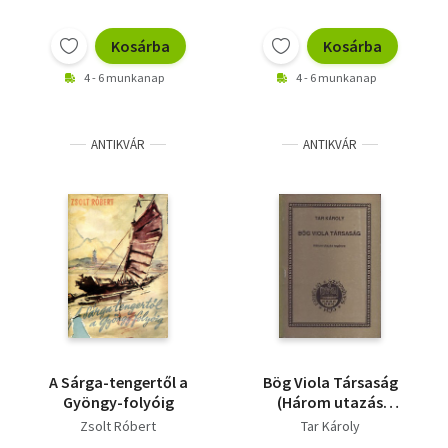
Kosárba
Kosárba
4 - 6 munkanap
4 - 6 munkanap
ANTIKVÁR
ANTIKVÁR
A Sárga-tengertől a
Bög Viola Társaság
Gyöngy-folyóig
(Három utazás
regénye)- dedikált -
Zsolt Róbert
Tar Károly
Dedikált