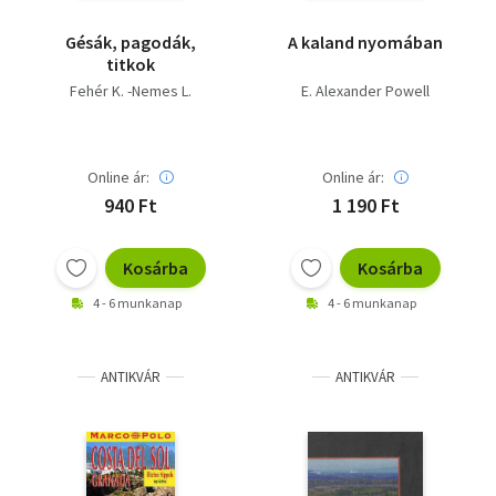
Gésák, pagodák,
A kaland nyomában
titkok
Fehér K. -Nemes L.
E. Alexander Powell
Online ár:
Online ár:
940 Ft
1 190 Ft
Kosárba
Kosárba
4 - 6 munkanap
4 - 6 munkanap
ANTIKVÁR
ANTIKVÁR