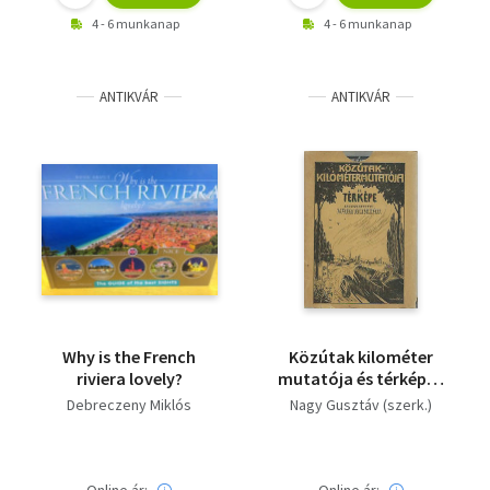
4 - 6 munkanap
4 - 6 munkanap
ANTIKVÁR
ANTIKVÁR
Why is the French
Közútak kilométer
riviera lovely?
mutatója és térképe -
1927-es
Debreczeny Miklós
Nagy Gusztáv (szerk.)