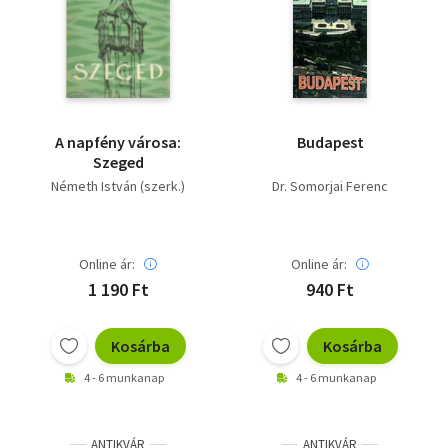
A napfény városa:
Budapest
Szeged
Németh István (szerk.)
Dr. Somorjai Ferenc
Online ár:
Online ár:
1 190 Ft
940 Ft
Kosárba
Kosárba
4 - 6 munkanap
4 - 6 munkanap
ANTIKVÁR
ANTIKVÁR