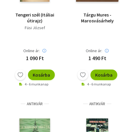
Tengeri szél (Itáliai
Tárgu Mures -
útirajz)
Marosvásárhely
Füsi József
Online ár:
Online ár:
1 090 Ft
1 490 Ft
Kosárba
Kosárba
4 - 6 munkanap
4 - 6 munkanap
ANTIKVÁR
ANTIKVÁR