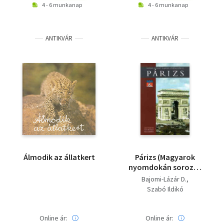
4 - 6 munkanap
4 - 6 munkanap
ANTIKVÁR
ANTIKVÁR
Álmodik az állatkert
Párizs (Magyarok
nyomdokán sorozat
2.)
Bajomi-Lázár D.
Szabó Ildikó
Online ár:
Online ár: