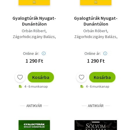
Gyalogtúrák Nyugat-
Gyalogtúrák Nyugat-
Dunántúlon
Dunántúlon
Orbán Róbert
Orbán Róbert
Zágorhidiczigány Balázs
Zágorhidiczigány Balázs
Farkas Zoltán
Farkas Zoltán
Benczik Anikó
Benczik Anikó
Online ár:
Online ár:
Berdán László
Berdán László
Csuka István
Kardos Enikő
Csuka István
Kardos Enikő
1 290 Ft
1 290 Ft
Kosárba
Kosárba
4 - 6 munkanap
4 - 6 munkanap
ANTIKVÁR
ANTIKVÁR