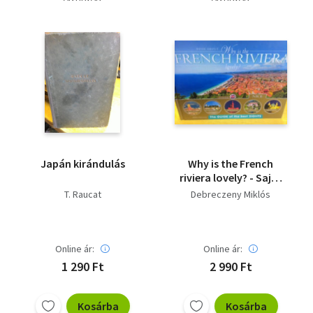
Japán kirándulás
Why is the French
riviera lovely? - Saját
képpel!
T. Raucat
Debreczeny Miklós
Online ár:
Online ár:
1 290 Ft
2 990 Ft
Kosárba
Kosárba