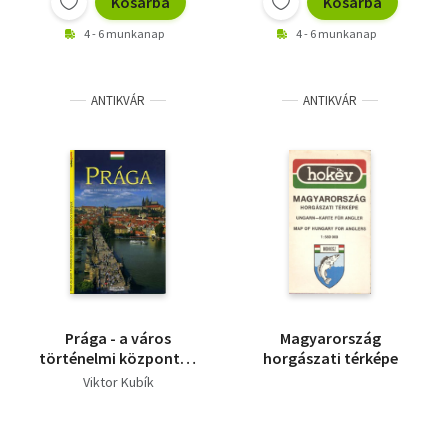
Kosárba
Kosárba
4 - 6 munkanap
4 - 6 munkanap
ANTIKVÁR
ANTIKVÁR
Prága - a város
Magyarország
történelmi központja,
horgászati térképe
műemlékei és
Viktor Kubík
kultúrája