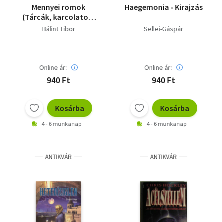
Mennyei romok
Haegemonia - Kirajzás
(Tárcák, karcolatok,
novellák)
Bálint Tibor
Sellei-Gáspár
Online ár:
Online ár:
940 Ft
940 Ft
Kosárba
Kosárba
4 - 6 munkanap
4 - 6 munkanap
ANTIKVÁR
ANTIKVÁR