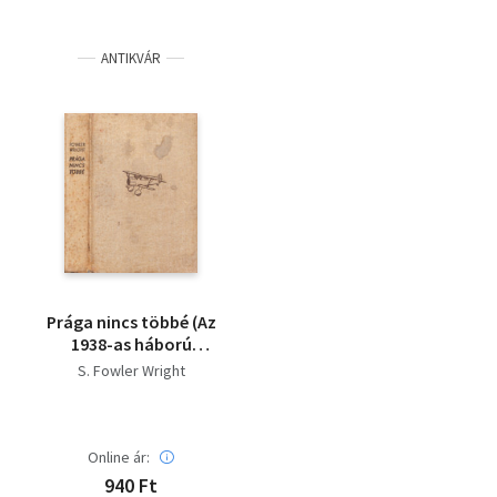
ANTIKVÁR
Prága nincs többé (Az
1938-as háború
regénye)
S. Fowler Wright
Online ár:
940 Ft