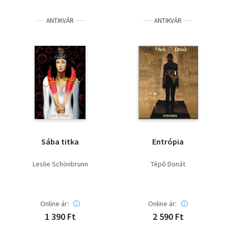
Irodalom
ANTIKVÁR
ANTIKVÁR
Kotta
Minikönyv
Művészet
Szakkönyv
Szótár, nyelvkönyv
Sába titka
Entrópia
Tankönyv, segédkönyv
Leslie Schönbrunn
Tépő Donát
Társadalomtudomány
Természettudomány
Online ár:
Online ár:
1 390 Ft
2 590 Ft
Történelem