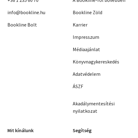
+36 1 235 60 70
A Bookline-ról bővebben
info@bookline.hu
Bookline Zöld
Bookline Bolt
Karrier
Impresszum
Médiaajánlat
Könyvnagykereskedés
Adatvédelem
ÁSZF
Akadálymentesítési
nyilatkozat
Mit kínálunk
Segítség