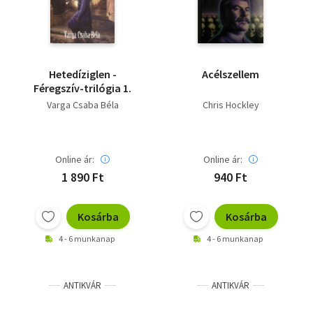
Hetedíziglen -
Acélszellem
Féregszív-trilógia 1.
Varga Csaba Béla
Chris Hockley
Online ár:
Online ár:
1 890 Ft
940 Ft
Kosárba
Kosárba
4 - 6 munkanap
4 - 6 munkanap
ANTIKVÁR
ANTIKVÁR