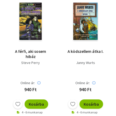
A férfi, aki sosem
A ködszellem átka I.
hibáz
Steve Perry
Janny Wurts
Online ár:
Online ár:
940 Ft
940 Ft
Kosárba
Kosárba
4 - 6 munkanap
4 - 6 munkanap