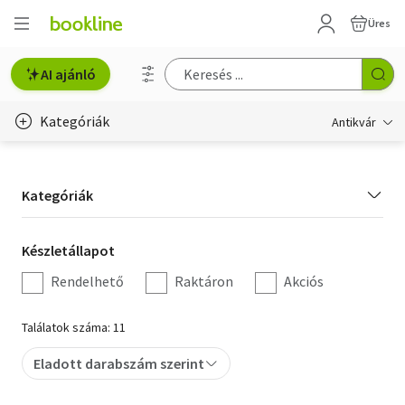
Üres
AI ajánló
Kategóriák
Antikvár
Metszet
Kategória
Kategóriák
Régi képeslap
szűrés
Életmód, egészség
Készletállapot
Készletállapot
szűrés
Rendelhető
Raktáron
Akciós
Erotika
Gyermek- és ifjúsági
Találatok száma: 11
Hobbi, szabadidő
Eladott darabszám szerint
Idegen nyelvű