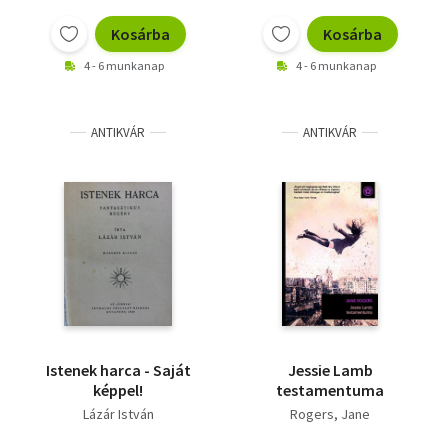
Vallás
Kosárba
Kosárba
Egyéb
4 - 6 munkanap
4 - 6 munkanap
ANTIKVÁR
ANTIKVÁR
Istenek harca - Saját
Jessie Lamb
képpel!
testamentuma
Lázár István
Rogers, Jane