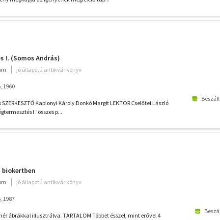
s I. (Somos András)
ium
jó állapotú antikvár könyv
, 1960
Beszáll
SZERKESZTŐ Kaplonyi Károly Donkó Margit LEKTOR Cselőtei László
termesztés I.' összes p...
 biokertben
ium
jó állapotú antikvár könyv
, 1987
Beszál
hér ábrákkal illusztrálva. TARTALOM Többet ésszel, mint erővel 4