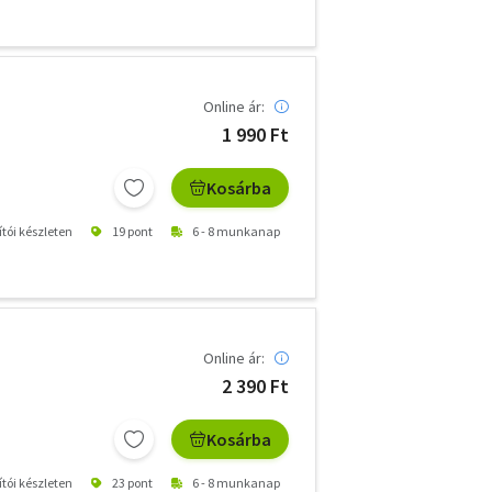
Online ár:
1 990 Ft
Kosárba
ítói készleten
19 pont
6 - 8 munkanap
Online ár:
2 390 Ft
Kosárba
ítói készleten
23 pont
6 - 8 munkanap