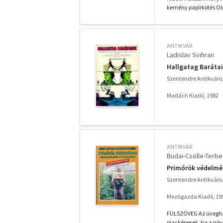
kemény papírkötés Old
ANTIKVÁR
Ladislav Svihran
Hallgatag Barátai
Szentendre Antikvár
Madách Kiadó, 1982
ANTIKVÁR
Budai-Csölle-Terbe
Primőrök védelm
Szentendre Antikvár
Mezőgazda Kiadó, 19
FÜLSZÖVEG Az üvegház
piacképesek, ha a növ