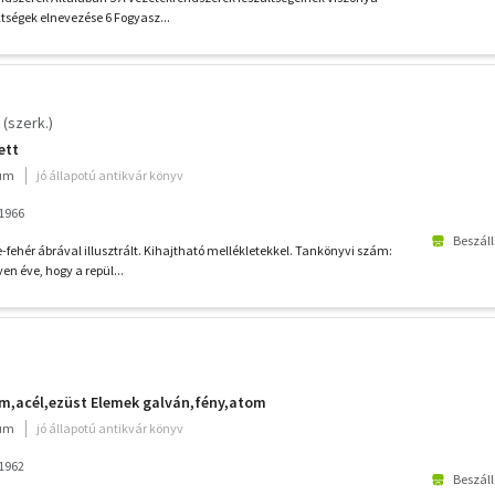
tségek elnevezése 6 Fogyasz...
(szerk.)
ett
ium
jó állapotú antikvár könyv
1966
Beszáll
-fehér ábrával illusztrált. Kihajtható mellékletekkel. Tankönyvi szám:
en éve, hogy a repül...
m,acél,ezüst Elemek galván,fény,atom
ium
jó állapotú antikvár könyv
1962
Beszáll