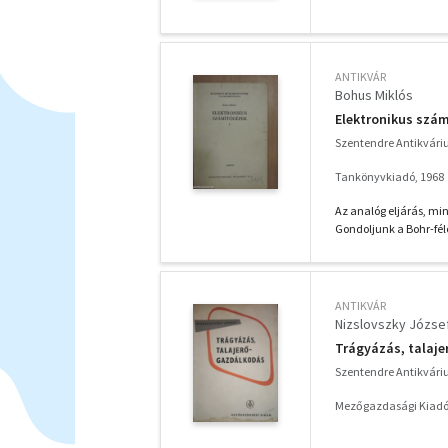
ANTIKVÁR
Bohus Miklós
Elektronikus szám
Szentendre Antikvár
Tankönyvkiadó, 1968
Az analóg eljárás, mi
Gondoljunk a Bohr-fél
ANTIKVÁR
Nizslovszky Józse
Trágyázás, talaj
Szentendre Antikvár
Mezőgazdasági Kiadó