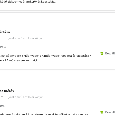
dő elektromos áramkörök és kapcsolás...
ártása
ium
jó állapotú antikvár könyv
1964
Beszáll
igetelőanyagok 6 Műanyagok 6 A műanyagok fogalma és felosztása 7
te 9 A műanyagok kémiai, f...
 és mérés
ium
jó állapotú antikvár könyv
1957
Beszáll
szerek Általában 5 A vezetékrendszerek feszültségeinek viszonya