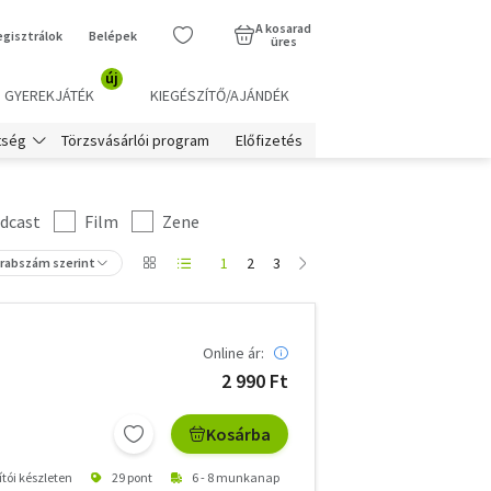
A kosarad
egisztrálok
Belépek
üres
új
GYEREKJÁTÉK
KIEGÉSZÍTŐ/AJÁNDÉK
Törzsvásárlói program
Előfizetés
tség
dcast
Film
Zene
1
2
3
arabszám szerint
Online ár:
2 990 Ft
Kosárba
ítói készleten
29 pont
6 - 8 munkanap