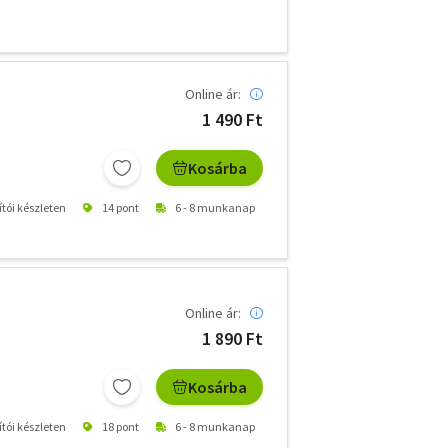
Online ár:
1 490 Ft
Kosárba
ítói készleten
14 pont
6 - 8 munkanap
Online ár:
1 890 Ft
Kosárba
ítói készleten
18 pont
6 - 8 munkanap