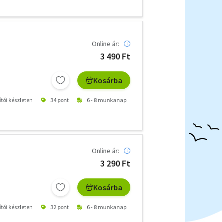
Online ár:
3 490 Ft
Kosárba
ítói készleten
34 pont
6 - 8 munkanap
Online ár:
3 290 Ft
Kosárba
ítói készleten
32 pont
6 - 8 munkanap