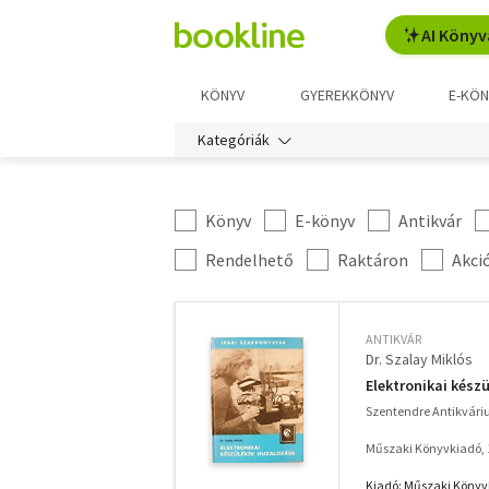
AI Könyv
KÖNYV
GYEREKKÖNYV
E-KÖN
Kategóriák
Könyv
E-könyv
Antikvár
Kategória
szűrés
További
Rendelhető
Raktáron
Akci
szűrők
ANTIKVÁR
Dr. Szalay Miklós
Elektronikai kész
Szentendre Antikvár
Műszaki Könyvkiadó, 
Kiadó: Műszaki Könyvk