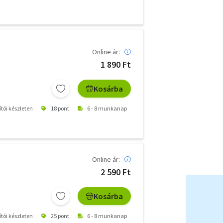
Online ár:
1 890 Ft
Kosárba
ítói készleten
18 pont
6 - 8 munkanap
Online ár:
2 590 Ft
Kosárba
ítói készleten
25 pont
6 - 8 munkanap