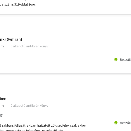
alszám: 319 oldal Soro...
nk (Svihran)
ium
jó állapotú antikvár könyv
Beszáll
ében
ium
jó állapotú antikvár könyv
97
Beszáll
akban, fóliasátrakban hajtatott zöldségfélék csak akkor
ény megkapja az igényének megfelelő táp...