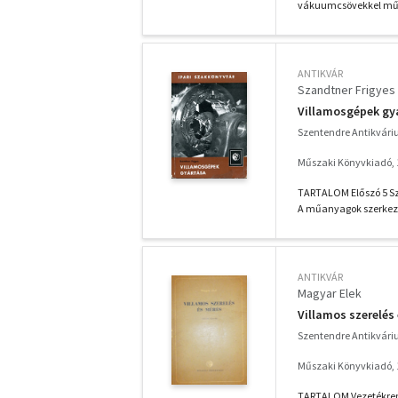
vákuumcsövekkel műkö
ANTIKVÁR
Szandtner Frigyes
Villamosgépek gy
Szentendre Antikvár
Műszaki Könyvkiadó, 
TARTALOM Előszó 5 Sz
A műanyagok szerkeze
ANTIKVÁR
Magyar Elek
Villamos szerelés
Szentendre Antikvár
Műszaki Könyvkiadó, 
TARTALOM Vezetékrend