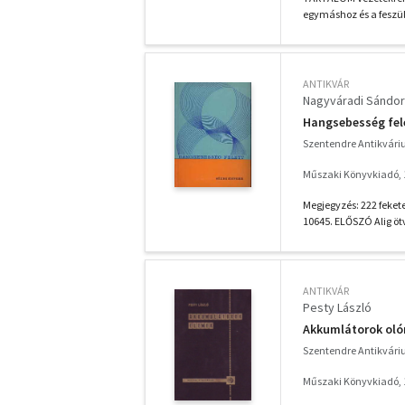
egymáshoz és a feszül
ANTIKVÁR
Nagyváradi Sándor 
Hangsebesség fel
Szentendre Antikvár
Műszaki Könyvkiadó, 
Megjegyzés: 222 fekete
10645. ELŐSZÓ Alig ötv
ANTIKVÁR
Pesty László
Akkumlátorok oló
Szentendre Antikvár
Műszaki Könyvkiadó, 