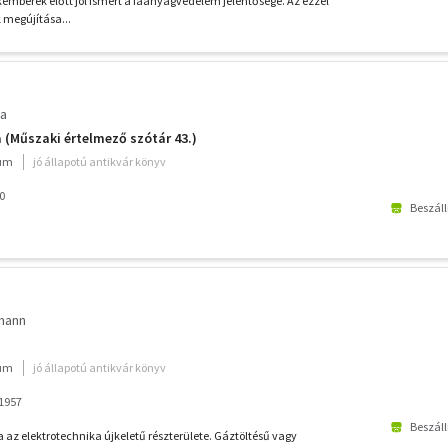
akemberek előtt jól ismert a faanyagvédelem jelentősége. Az ezzel
 megújítása...
la
 (Műszaki értelmező szótár 43.)
ium
jó állapotú antikvár könyv
0
Beszáll
zmann
ium
jó állapotú antikvár könyv
1957
Beszáll
 az elektrotechnika újkeletű részterülete. Gáztöltésű vagy