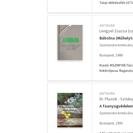
Talaj-előkészítés 10 T
ANTIKVÁR
Lengyel Zsuzsa (sz
Bábolna (Műhely
Szentendre Antikvár
Budapest, 1988
Kiadó: MSZMP KB Társ
Kötés típusa: Ragaszto
ANTIKVÁR
Dr. Pluzsik - Szitán
A faanyagvédelem
Szentendre Antikvár
Budapest, 1995