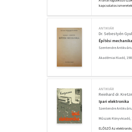
A fával foglalkozó sz
kapcsolatos ismeretek
ANTIKVÁR
Dr. Sebestyén Gyu
Építési mechanika
Szentendre Antikvár
Akadémiai Kiadó, 198
ANTIKVÁR
Reinhard dr. Kret
Ipari elektronika
Szentendre Antikvár
Műszaki Könyvkiadó, 
ELŐSZÓ Az elektronika