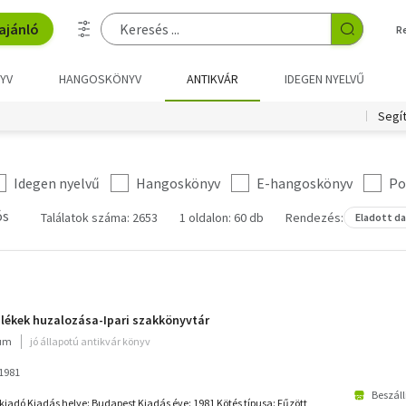
ajánló
R
YV
HANGOSKÖNYV
ANTIKVÁR
IDEGEN NYELVŰ
Segí
Idegen nyelvű
Hangoskönyv
E-hangoskönyv
Po
ós
Találatok száma: 2653
1 oldalon: 60 db
Rendezés:
Eladott d
ülékek huzalozása-Ipari szakkönyvtár
ium
jó állapotú antikvár könyv
1981
Beszáll
iadó Kiadás helye: Budapest Kiadás éve: 1981 Kötés típusa: Fűzött