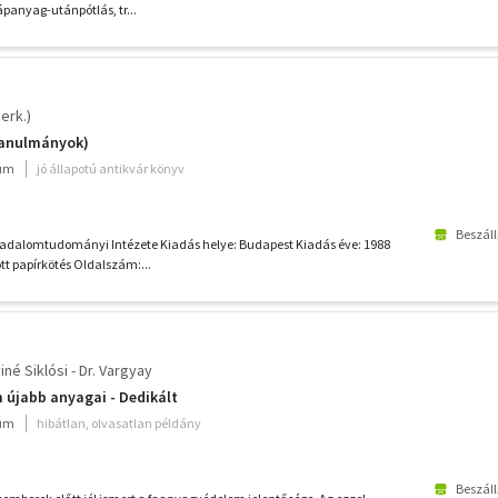
ápanyag-utánpótlás, tr...
erk.)
tanulmányok)
ium
jó állapotú antikvár könyv
Beszáll
adalomtudományi Intézete Kiadás helye: Budapest Kiadás éve: 1988
tt papírkötés Oldalszám:...
yiné Siklósi - Dr. Vargyay
 újabb anyagai - Dedikált
ium
hibátlan, olvasatlan példány
Beszáll