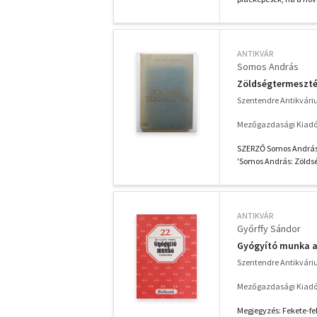
ANTIKVÁR
Somos András
Zöldségtermeszté
Szentendre Antikvár
Mezőgazdasági Kiadó
SZERZŐ Somos András 
'Somos András: Zöldség
ANTIKVÁR
Győrffy Sándor
Gyógyító munka a
Szentendre Antikvár
Mezőgazdasági Kiadó
Megjegyzés: Fekete-fe