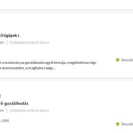
ítógépek I.
ium
jó állapotú antikvár könyv
Beszáll
nt a tudományos gondolkodás egyik formája, meglehetősen régi.
e atommodellre, a magfizika csepp...
f
erő-gazdálkodás
ium
jó állapotú antikvár könyv
, 1960
Beszáll