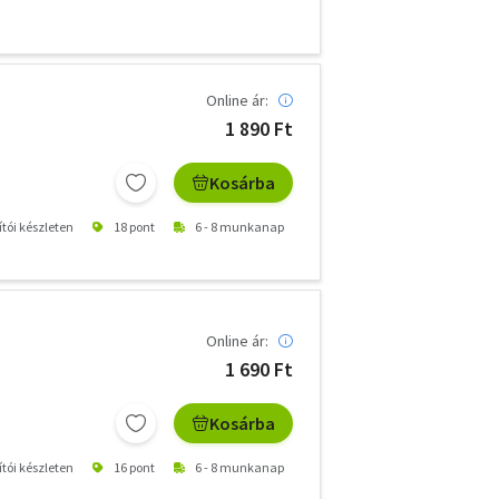
Online ár:
1 890 Ft
Kosárba
ítói készleten
18 pont
6 - 8 munkanap
Online ár:
1 690 Ft
Kosárba
ítói készleten
16 pont
6 - 8 munkanap