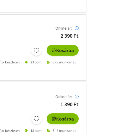
Online ár:
2 390 Ft
Kosárba
ítói készleten
23 pont
6 - 8 munkanap
Online ár:
1 390 Ft
Kosárba
ítói készleten
13 pont
6 - 8 munkanap