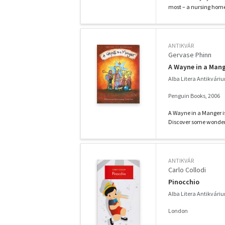
most – a nursing home
ANTIKVÁR
Gervase Phinn
A Wayne in a Man
Alba Litera Antikvári
Penguin Books, 2006
A Wayne in a Manger is
Discover some wonderf
ANTIKVÁR
Carlo Collodi
Pinocchio
Alba Litera Antikvári
London