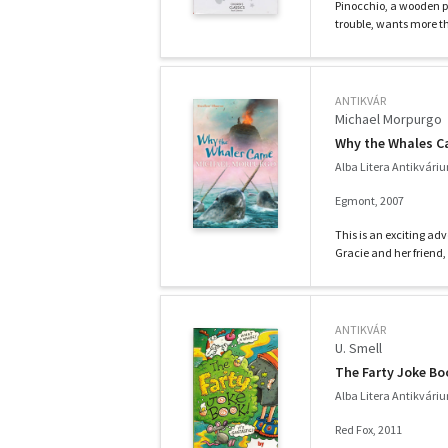
Pinocchio, a wooden pup
trouble, wants more th
ANTIKVÁR
Michael Morpurgo
Why the Whales 
Alba Litera Antikvári
Egmont, 2007
This is an exciting a
Gracie and her friend,
ANTIKVÁR
U. Smell
The Farty Joke Bo
Alba Litera Antikvári
Red Fox, 2011