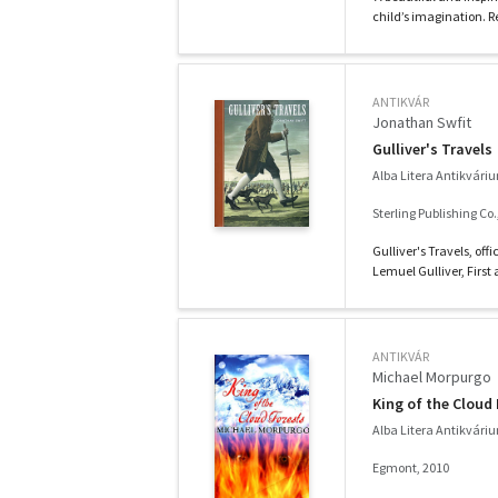
child’s imagination. Re
ANTIKVÁR
Jonathan Swfit
Gulliver's Travels
Alba Litera Antikvári
Sterling Publishing Co.
Gulliver's Travels, off
Lemuel Gulliver, First 
ANTIKVÁR
Michael Morpurgo
King of the Cloud
Alba Litera Antikvári
Egmont, 2010