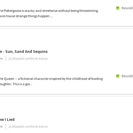
Beszáll
e Poltergoose is wacky and streetwise without being threatening.
es house strange things happen ...
n - Sun, Sand And Sequins
um
jó állapotú antikvár könyv
Beszáll
le Queen -- a fictional character inspired by the childhood of leading
ughlin. This is a gor...
w I Lied
um
jó állapotú antikvár könyv