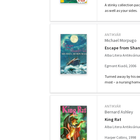
A stinky collection pa
as well as your sides.
ANTIKVÁR
Michael Morpugo
Escape from Shan
Alba Litera Antikvári
Egmont Kiadó, 2006
Turned away by his own
most – a nursing home
ANTIKVÁR
Bernard Ashley
King Rat
Alba Litera Antikvári
Harper Collins, 1998