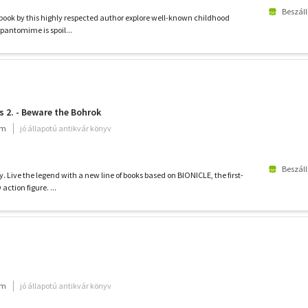
Beszáll
s book by this highly respected author explore well-known childhood
e pantomime is spoil...
s 2. - Beware the Bohrok
um
jó állapotú antikvár könyv
Beszáll
y. Live the legend with a new line of books based on BIONICLE, the first-
action figure. ...
um
jó állapotú antikvár könyv