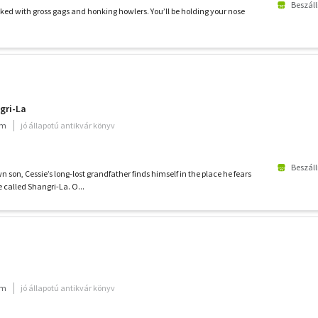
Beszáll
cked with gross gags and honking howlers. You’ll be holding your nose
gri-La
um
jó állapotú antikvár könyv
Beszáll
 son, Cessie’s long-lost grandfather finds himself in the place he fears
 called Shangri-La. O...
um
jó állapotú antikvár könyv