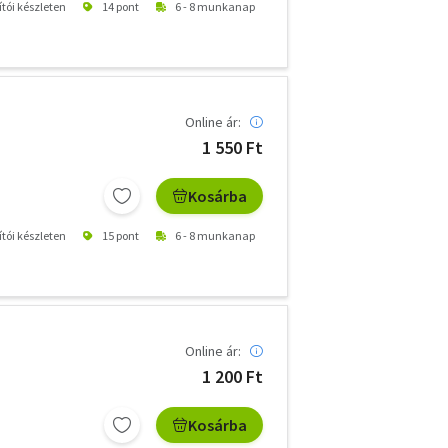
ítói készleten
14 pont
6 - 8 munkanap
Online ár:
1 550 Ft
Kosárba
ítói készleten
15 pont
6 - 8 munkanap
Online ár:
1 200 Ft
Kosárba