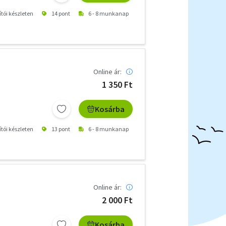
ítói készleten
14 pont
6 - 8 munkanap
Online ár:
1 350 Ft
Kosárba
ítói készleten
13 pont
6 - 8 munkanap
Online ár:
2 000 Ft
Kosárba