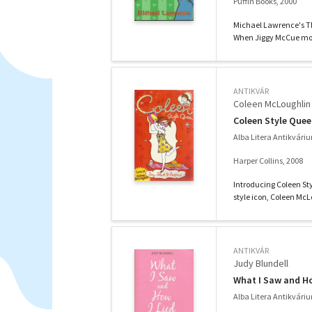
Puffin Books, 2000
Michael Lawrence's Th
When Jiggy McCue mov
ANTIKVÁR
Coleen McLoughlin
Coleen Style Quee
Alba Litera Antikvári
Harper Collins, 2008
Introducing Coleen Sty
style icon, Coleen McLo
ANTIKVÁR
Judy Blundell
What I Saw and Ho
Alba Litera Antikvári