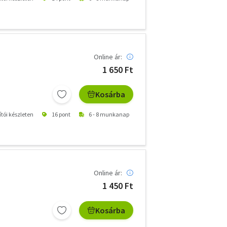
Online ár:
1 650 Ft
Kosárba
ítói készleten
16 pont
6 - 8 munkanap
Online ár:
1 450 Ft
Kosárba