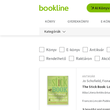
AI Könyv
KÖNYV
GYEREKKÖNYV
E-KÖN
Kategóriák
Könyv
E-könyv
Antikvár
Kategória
szűrés
További
Rendelhető
Raktáron
Akci
szűrők
ANTIKVÁR
Jo Schofield
Fion
The Stick Book: L
Alba Litera Antikvári
Frances Lincoln Publi
‘A beautiful and inspi