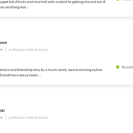
pet full of tricks and mischief, with a talent for getting into and out of
an anything else ...
Came
um
jó állapotú antikvár könyv
Beszáll
dventure and friendship story by a much-loved, award winning author.
 Daniel have always been ...
ok!
um
jó állapotú antikvár könyv