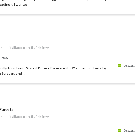
ading it, I wanted...
um
jó állapotú antikvár könyv
, 2007
Beszáll
icially Travels into Several Remote Nations of the World, in Four Parts. By
a Surgeon, and ...
 Forests
um
jó állapotú antikvár könyv
Beszáll