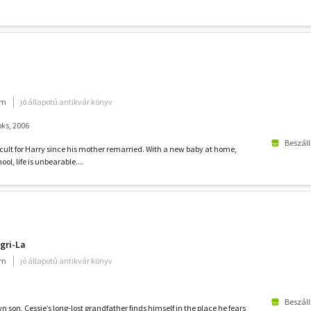
um
jó állapotú antikvár könyv
ks, 2006
Beszáll
cult for Harry since his mother remarried. With a new baby at home,
ol, life is unbearable....
gri-La
um
jó állapotú antikvár könyv
Beszáll
 son, Cessie’s long-lost grandfather finds himself in the place he fears