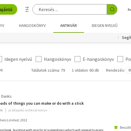
ajánló
R
YV
HANGOSKÖNYV
ANTIKVÁR
IDEGEN NYELVŰ
Segí
Idegen nyelvű
Hangoskönyv
E-hangoskönyv
Po
ós
Találatok száma: 79
1 oldalon: 60 db
Rendezés:
E
a Danks
oads of things you can make or do with a stick
um
jó állapotú antikvár könyv
shers Limited, 2012
Beszáll
ring book, bursting with practical suggestions which will appeal to every