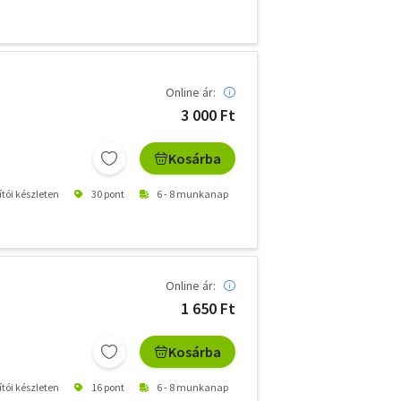
Online ár:
3 000 Ft
Kosárba
ítói készleten
30 pont
6 - 8 munkanap
Online ár:
1 650 Ft
Kosárba
ítói készleten
16 pont
6 - 8 munkanap