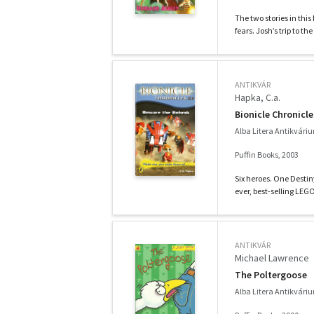
The two stories in thi
fears. Josh’s trip to th
ANTIKVÁR
Hapka, C.a.
Bionicle Chronicle
Alba Litera Antikvári
Puffin Books, 2003
Six heroes. One Destin
ever, best-selling LEGO 
ANTIKVÁR
Michael Lawrence
The Poltergoose
Alba Litera Antikvári