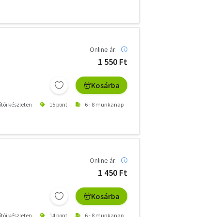
Online ár:
1 550 Ft
Kosárba
ítói készleten
15 pont
6 - 8 munkanap
Online ár:
1 450 Ft
Kosárba
ítói készleten
14 pont
6 - 8 munkanap