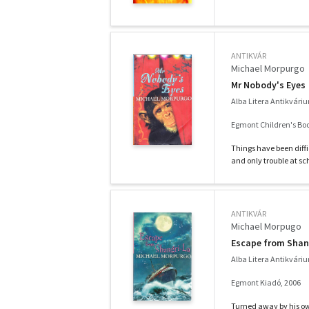
ANTIKVÁR
Michael Morpurgo
Mr Nobody's Eyes
Alba Litera Antikvári
Egmont Children's Boo
Things have been diffi
and only trouble at scho
ANTIKVÁR
Michael Morpugo
Escape from Shan
Alba Litera Antikvári
Egmont Kiadó, 2006
Turned away by his own