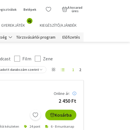
A kosarad
egisztrálok
Belépek
üres
új
GYEREKJÁTÉK
KIEGÉSZÍTŐ/AJÁNDÉK
Törzsvásárlói program
Előfizetés
tség
dcast
Film
Zene
1
2
ladott darabszám szerint
Online ár:
2 450 Ft
Kosárba
ítói készleten
24 pont
6 - 8 munkanap