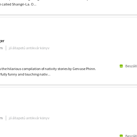
 called Shangri-La. O...
ger
um
jó állapotú antikvár könyv
Beszáll
 the hilarious compilation of nativity stories by Gervase Phinn.
ully funny and touching nativ...
um
jó állapotú antikvár könyv
Beszáll