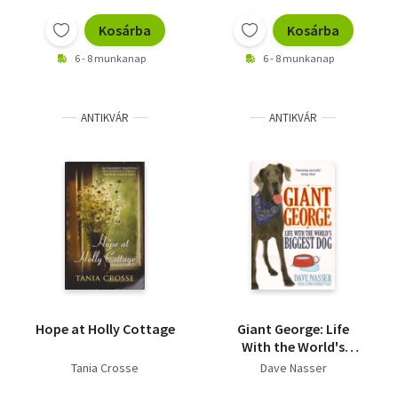
Vallás
Kosárba
Kosárba
Egyéb
6 - 8 munkanap
6 - 8 munkanap
ANTIKVÁR
ANTIKVÁR
Hope at Holly Cottage
Giant George: Life
With the World's
Biggest Dog
Tania Crosse
Dave Nasser