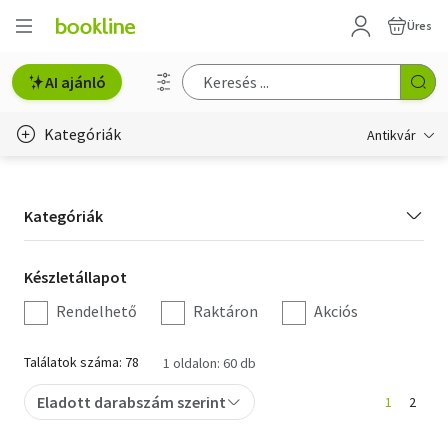
Üres
AI ajánló
Kategóriák
Antikvár
Metszet
Kategória
Kategóriák
Régi képeslap
szűrés
Életmód, egészség
Készletállapot
Készletállapot
szűrés
Rendelhető
Raktáron
Akciós
Erotika
Gyermek- és ifjúsági
Találatok száma: 78
1 oldalon: 60 db
Hobbi, szabadidő
Eladott darabszám szerint
1
2
Idegen nyelvű