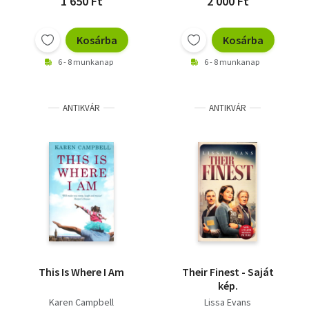
1 650 Ft
2 000 Ft
Kosárba
Kosárba
6 - 8 munkanap
6 - 8 munkanap
ANTIKVÁR
ANTIKVÁR
This Is Where I Am
Their Finest - Saját
kép.
Karen Campbell
Lissa Evans