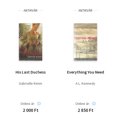
Irodalom
ANTIKVÁR
ANTIKVÁR
Kotta
Minikönyv
Művészet
Szakkönyv
Szótár, nyelvkönyv
His Last Duchess
Everything You Need
Tankönyv, segédkönyv
Gabrielle Kimm
A.L. Kennedy
Társadalomtudomány
Természettudomány
Online ár:
Online ár:
2 000 Ft
2 850 Ft
Történelem