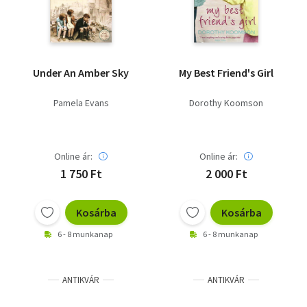
Under An Amber Sky
My Best Friend's Girl
Pamela Evans
Dorothy Koomson
Online ár:
Online ár:
1 750 Ft
2 000 Ft
Kosárba
Kosárba
6 - 8 munkanap
6 - 8 munkanap
ANTIKVÁR
ANTIKVÁR