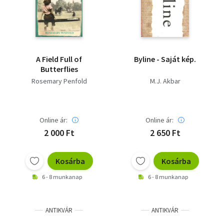
A Field Full of
Byline - Saját kép.
Butterflies
Rosemary Penfold
M.J. Akbar
Online ár:
Online ár:
2 000 Ft
2 650 Ft
Kosárba
Kosárba
6 - 8 munkanap
6 - 8 munkanap
ANTIKVÁR
ANTIKVÁR