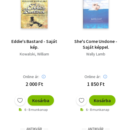
Eddie's Bastard - Saját
She's Come Undone -
kép.
Saját képpel.
Kowalski, William
Wally Lamb
Online ár:
Online ár:
2 000 Ft
1 850 Ft
Kosárba
Kosárba
6 - 8 munkanap
6 - 8 munkanap
ANTIKVÁR
ANTIKVÁR