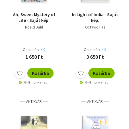
Ah, Sweet Mystery of
In Light of India - Saját
Life - Saját kép.
kép.
Roald Dahl
Octavio Paz
Online ár:
Online ár:
1 650 Ft
3 650 Ft
Kosárba
Kosárba
6 - 8 munkanap
6 - 8 munkanap
ANTIKVÁR
ANTIKVÁR