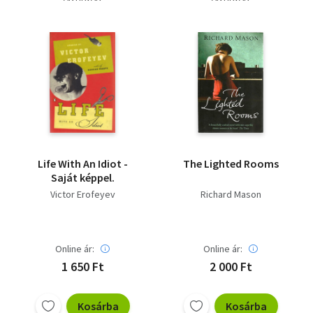
Life With An Idiot -
The Lighted Rooms
Saját képpel.
Victor Erofeyev
Richard Mason
Online ár:
Online ár:
1 650 Ft
2 000 Ft
Kosárba
Kosárba