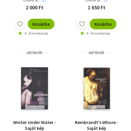
Online ár:
Online ár:
2 000 Ft
1 650 Ft
Kosárba
Kosárba
6 - 8 munkanap
6 - 8 munkanap
ANTIKVÁR
ANTIKVÁR
Winter Under Water -
Rembrandt's Whore -
Saját kép
Saját kép