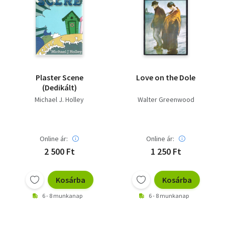
Plaster Scene
Love on the Dole
(Dedikált)
Michael J. Holley
Walter Greenwood
Online ár:
Online ár:
2 500 Ft
1 250 Ft
Kosárba
Kosárba
6 - 8 munkanap
6 - 8 munkanap