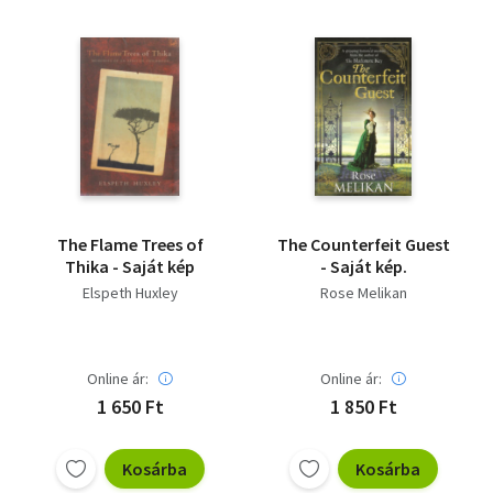
The Flame Trees of
The Counterfeit Guest
Thika - Saját kép
- Saját kép.
Elspeth Huxley
Rose Melikan
Online ár:
Online ár:
1 650 Ft
1 850 Ft
Kosárba
Kosárba