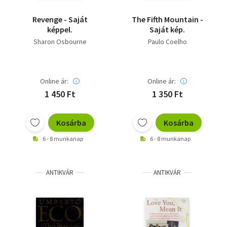
Revenge - Saját
The Fifth Mountain -
képpel.
Saját kép.
Sharon Osbourne
Paulo Coelho
Online ár:
Online ár:
1 450 Ft
1 350 Ft
Kosárba
Kosárba
6 - 8 munkanap
6 - 8 munkanap
ANTIKVÁR
ANTIKVÁR