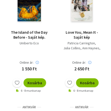
The Island of the Day
Love You, Mean It -
Before - Saját kép.
Saját kép
Umberto Eco
Patricia Carrington
Julia Collins
Ann Haynes
Claudia Gerbasi
Online ár:
Online ár:
1 550 Ft
2 650 Ft
Kosárba
Kosárba
6 - 8 munkanap
6 - 8 munkanap
ANTIKVÁR
ANTIKVÁR