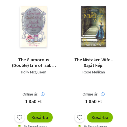
The Glamorous
The Mistaken Wife -
(Double) Life of Isabel
Saját kép.
Bookbinder - Saját
Holly McQueen
Rose Melikan
kép.
Online ár:
Online ár:
1 850 Ft
1 850 Ft
Kosárba
Kosárba
6 - 8 munkanap
6 - 8 munkanap