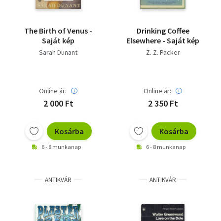
The Birth of Venus -
Drinking Coffee
Saját kép
Elsewhere - Saját kép
Sarah Dunant
Z. Z. Packer
Online ár:
Online ár:
2 000 Ft
2 350 Ft
Kosárba
Kosárba
6 - 8 munkanap
6 - 8 munkanap
ANTIKVÁR
ANTIKVÁR