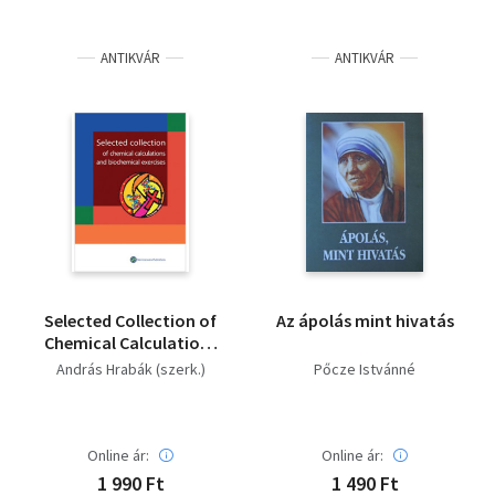
ANTIKVÁR
ANTIKVÁR
Selected Collection of
Az ápolás mint hivatás
Chemical Calculations
and Biochemical
András Hrabák (szerk.)
Pőcze Istvánné
Exercises
Online ár:
Online ár:
1 990 Ft
1 490 Ft