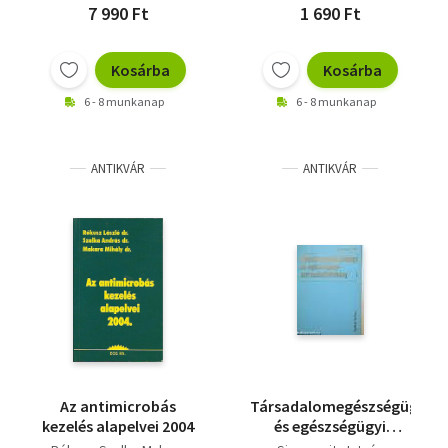
7 990 Ft
1 690 Ft
Kosárba
Kosárba
6 - 8 munkanap
6 - 8 munkanap
ANTIKVÁR
ANTIKVÁR
Az antimicrobás
Társadalomegészségügy
kezelés alapelvei 2004
és egészségügyi
szervezéstudomány