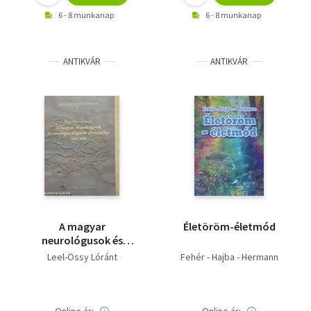
6 - 8 munkanap
6 - 8 munkanap
ANTIKVÁR
ANTIKVÁR
A magyar
Életöröm-életmód
neurológusok és
neuropatológusok
Leel-Össy Lóránt
Fehér - Hajba - Hermann
almanachja 1800-2000.
(Idegtudományi
füzetek 1.)