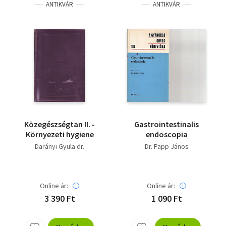
ANTIKVÁR
ANTIKVÁR
Közegészségtan II. -
Gastrointestinalis
Környezeti hygiene
endoscopia
Darányi Gyula dr.
Dr. Papp János
Online ár:
Online ár:
3 390 Ft
1 090 Ft