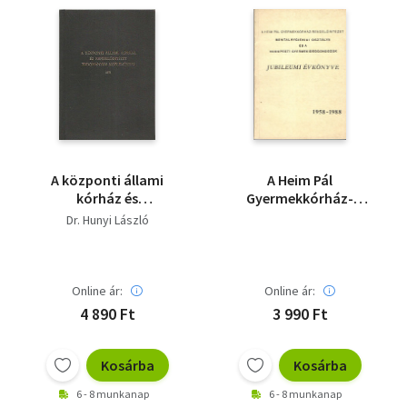
A központi állami
A Heim Pál
kórház és
Gyermekkórház-
rendelőintézet
rendelőintézet
Dr. Hunyi László
tudományos
Mentalhygieniai
közleményei
osztálya és a
Budapesti
Gyermekideggondozók
Online ár:
Online ár:
Jubileumi évkönyve
4 890 Ft
3 990 Ft
1958-1988
Kosárba
Kosárba
6 - 8 munkanap
6 - 8 munkanap