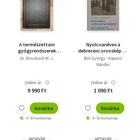
A természettani
Nyolcvanéves a
gyógyrendszerek
debreceni orvosképzés
tankönyve orvosok és
- Intézetek és klinikák
Dr. Rossbach M. J.
Bot György - Kapusz
orvostanhallgatók
története,
Nándor
számára
professzorainak
életrajza 1918-1998
Online ár:
Online ár:
9 990 Ft
1 090 Ft
Kosárba
Kosárba
6 - 8 munkanap
6 - 8 munkanap
ANTIKVÁR
ANTIKVÁR