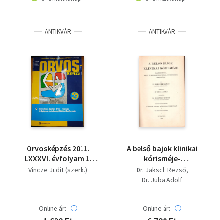
ANTIKVÁR
ANTIKVÁR
Orvosképzés 2011.
A belső bajok klinikai
LXXXVI. évfolyam 1.
kórisméje-
különszám
Bakteriologiai, vegyi
Vincze Judit (szerk.)
Dr. Jaksch Rezső
és mikroskopiai
Dr. Juba Adolf
vizsgálati módszerek
segélyével - 1891-es
Online ár:
Online ár: