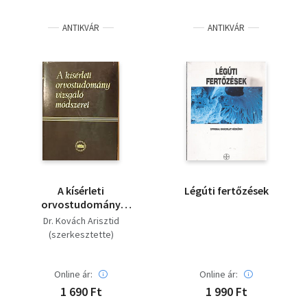
Irodalom
ANTIKVÁR
ANTIKVÁR
Kotta
Minikönyv
Művészet
Szakkönyv
Szótár, nyelvkönyv
A kísérleti
Légúti fertőzések
Tankönyv, segédkönyv
orvostudomány
vizsgáló módszerei IV.
Dr. Kovách Arisztid
Társadalomtudomány
(szerkesztette)
Természettudomány
Online ár:
Online ár:
1 690 Ft
1 990 Ft
Történelem