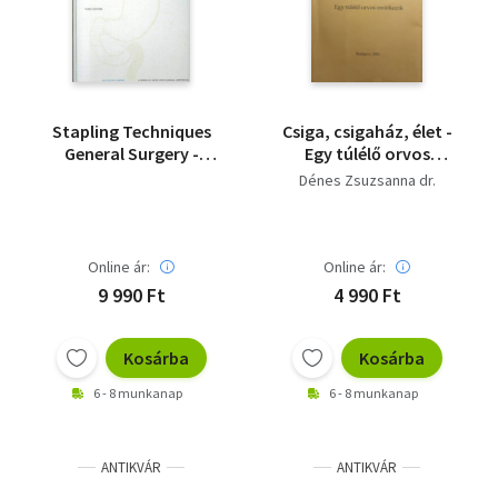
Stapling Techniques
Csiga, csigaház, élet -
General Surgery -
Egy túlélő orvos
Tűzési technikák
emlékezik - Dedikált
Dénes Zsuzsanna dr.
Általános műtét angol
nyelven (Cd nélkül)
Online ár:
Online ár:
9 990 Ft
4 990 Ft
Kosárba
Kosárba
6 - 8 munkanap
6 - 8 munkanap
ANTIKVÁR
ANTIKVÁR