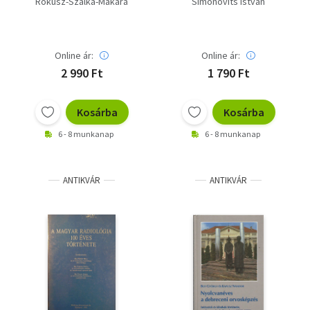
Rókusz-Szalka-Makara
Simonovits István
Online ár:
Online ár:
2 990 Ft
1 790 Ft
Kosárba
Kosárba
6 - 8 munkanap
6 - 8 munkanap
ANTIKVÁR
ANTIKVÁR