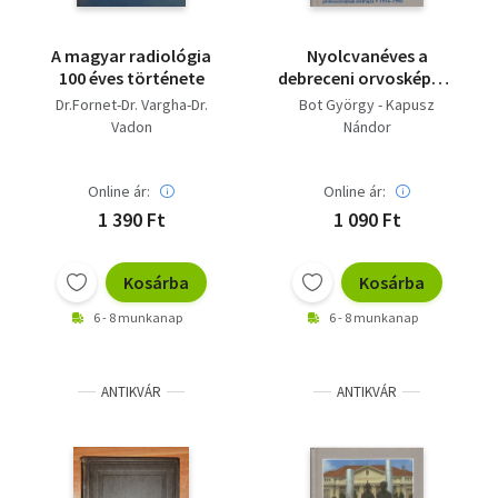
A magyar radiológia
Nyolcvanéves a
100 éves története
debreceni orvosképzés
- Intézetek és klinikák
Dr.Fornet-Dr. Vargha-Dr.
Bot György - Kapusz
története,
Vadon
Nándor
professzorainak
életrajza 1918-1998
Online ár:
Online ár:
1 390 Ft
1 090 Ft
Kosárba
Kosárba
6 - 8 munkanap
6 - 8 munkanap
ANTIKVÁR
ANTIKVÁR