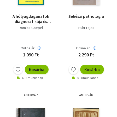
A hólyagdaganatok
Sebészi pathologia
diagnosztikája és
terápiája
Romics-Goepel
Puhr Lajos
Online ár:
Online ár:
1 090 Ft
2 290 Ft
Kosárba
Kosárba
6 - 8 munkanap
6 - 8 munkanap
ANTIKVÁR
ANTIKVÁR