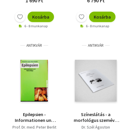
1 690 Ft
6 790 Ft
Kosárba
Kosárba
6 - 8 munkanap
6 - 8 munkanap
ANTIKVÁR
ANTIKVÁR
Epilepsien -
Színeslátás - a
Informationen und
morfológus szemével
Ratschläge
- Studia Physiologica
Prof. Dr. med. Peter Berlit
Dr. Szél Ágoston