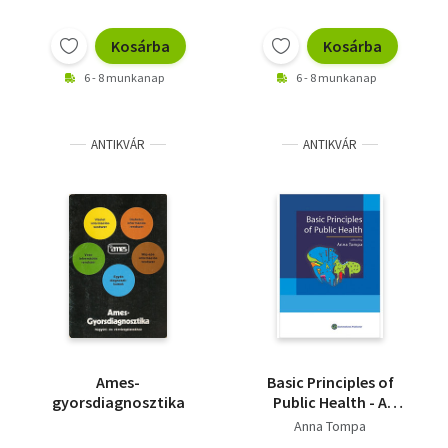
Kosárba
Kosárba
6 - 8 munkanap
6 - 8 munkanap
ANTIKVÁR
ANTIKVÁR
Ames-
Basic Principles of
gyorsdiagnosztika
Public Health - A
közegészségügy
Anna Tompa
alapelvei