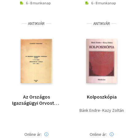
6 - 8 munkanap
6 - 8 munkanap
ANTIKVÁR
ANTIKVÁR
Az Országos
Kolposzkópia
Igazságügyi Orvostani
Intézet 1-12. számú
Bánk Endre- Kazy Zoltán
módszertani levelei
(1977-1986)
Online ár:
Online ár: