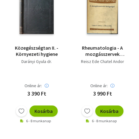
Közegészségtan II. -
Rheumatologia - A
Környezeti hygiene
mozgásszervek
betegségei
Darányi Gyula dr.
Reisz Ede Chatel Andor
Online ár:
Online ár:
3 390 Ft
3 990 Ft
Kosárba
Kosárba
6 - 8 munkanap
6 - 8 munkanap