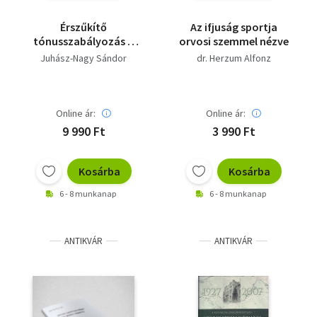
Érszűkítő
Az ifjuság sportja
tónusszabályozás a
orvosi szemmel nézve
koszorúérkeringésben.
Juhász-Nagy Sándor
dr. Herzum Alfonz
Ép és kóros reguláció -
Studia Physiologica 2,
1996 - Dedikált!!! -
Dedikált!!! - Dedikált
Online ár:
Online ár:
9 990 Ft
3 990 Ft
Kosárba
Kosárba
6 - 8 munkanap
6 - 8 munkanap
ANTIKVÁR
ANTIKVÁR