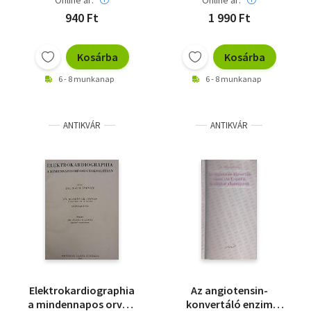
Online ár:
Online ár:
940 Ft
1 990 Ft
Kosárba
Kosárba
6 - 8 munkanap
6 - 8 munkanap
ANTIKVÁR
ANTIKVÁR
Elektrokardiographia
Az angiotensin-
a mindennapos orvosi
konvertáló enzim