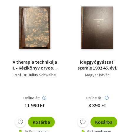
A therapia technikája
ideggyógyászati
II. - Kézikönyv orvosok
szemle 1992 45. évf.
és orvostanhallgatók
Prof. Dr. Julius Schwalbe
Magyar István
számára - 1913-as
Online ár:
Online ár:
11 990 Ft
8 890 Ft
Kosárba
Kosárba
6 - 8 munkanap
6 - 8 munkanap