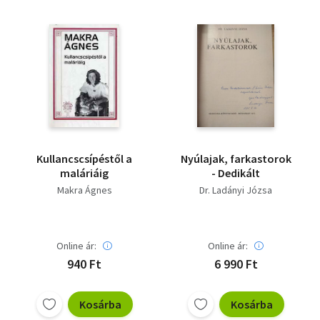
Kullancscsípéstől a
Nyúlajak, farkastorok
maláriáig
- Dedikált
Makra Ágnes
Dr. Ladányi Józsa
Online ár:
Online ár:
940 Ft
6 990 Ft
Kosárba
Kosárba