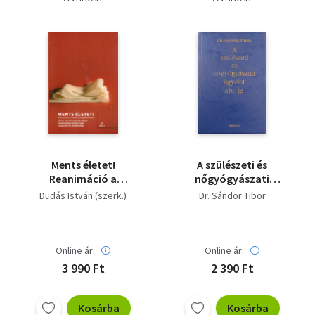
Ments életet!
A szülészeti és
Reanimáció a
nőgyógyászati
családorvosi
ügyelet abc-je
Dudás István (szerk.)
Dr. Sándor Tibor
gyakorlatban
Online ár:
Online ár:
3 990 Ft
2 390 Ft
Kosárba
Kosárba