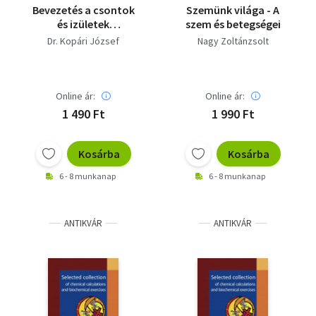
Bevezetés a csontok
Szemünk világa - A
és izületek
szem és betegségei
megbetegedéseinek
Dr. Kopári József
Nagy Zoltánzsolt
röntgenvizsgálatába
Online ár:
Online ár:
1 490 Ft
1 990 Ft
Kosárba
Kosárba
6 - 8 munkanap
6 - 8 munkanap
ANTIKVÁR
ANTIKVÁR