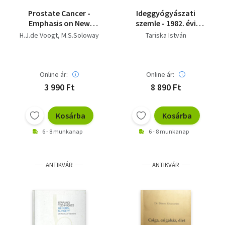
Prostate Cancer -
Ideggyógyászati
Emphasis on New
szemle - 1982. évi
Treatment Modalities
XXXV. évfolyam
H.J.de Voogt
M.S.Soloway
Tariska István
Online ár:
Online ár:
3 990 Ft
8 890 Ft
Kosárba
Kosárba
6 - 8 munkanap
6 - 8 munkanap
ANTIKVÁR
ANTIKVÁR