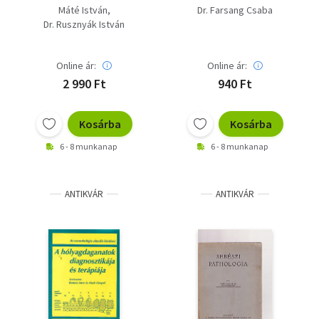
gyakorlatban
(ACE)-gátlók és klinikai
Máté István
Dr. Farsang Csaba
alkalmazásuk
Dr. Rusznyák István
Online ár:
Online ár:
2 990 Ft
940 Ft
Kosárba
Kosárba
6 - 8 munkanap
6 - 8 munkanap
ANTIKVÁR
ANTIKVÁR