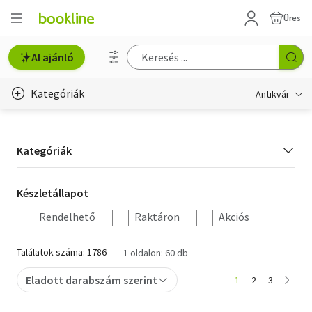
Üres
AI ajánló
Kategóriák
Antikvár
Metszet
Kategória
Kategóriák
Régi képeslap
szűrés
Életmód, egészség
Készletállapot
Készletállapot
szűrés
Rendelhető
Raktáron
Akciós
Erotika
Gyermek- és ifjúsági
Találatok száma: 1786
1 oldalon: 60 db
Hobbi, szabadidő
Eladott darabszám szerint
1
2
3
Idegen nyelvű