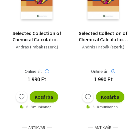
Selected Collection of
Selected Collection of
Chemical Calculations
Chemical Calculations
and Biochemical
and Biochemical
András Hrabák (szerk.)
András Hrabák (szerk.)
Exercises
Exercises
Online ár:
Online ár:
1 990 Ft
1 990 Ft
Kosárba
Kosárba
6 - 8 munkanap
6 - 8 munkanap
ANTIKVÁR
ANTIKVÁR