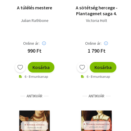
A túlélés mestere
A sötétség hercege -
Plantagenet saga 4.
Julian Rathbone
Victoria Holt
Online ár:
Online ár:
990 Ft
1 790 Ft
Kosárba
Kosárba
6 - 8 munkanap
6 - 8 munkanap
ANTIKVÁR
ANTIKVÁR