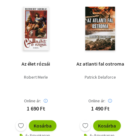
Az élet rózsái
Az atlanti fal ostroma
Robert Merle
Patrick Delaforce
Online ár:
Online ár:
1 690 Ft
1 490 Ft
Kosárba
Kosárba
6 - 8 munkanap
6 - 8 munkanap