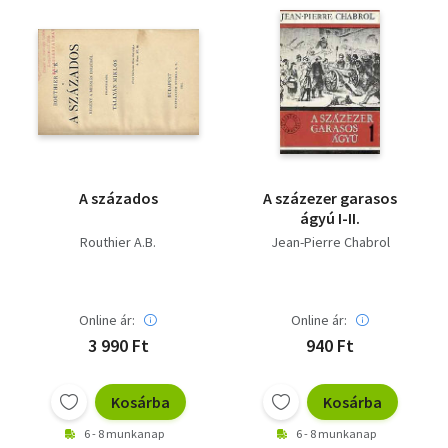
A százados
A százezer garasos
ágyú I-II.
Routhier A.B.
Jean-Pierre Chabrol
Online ár:
Online ár:
3 990 Ft
940 Ft
Kosárba
Kosárba
6 - 8 munkanap
6 - 8 munkanap