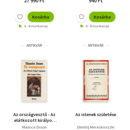
27 990 Ft
940 Ft
Kosárba
Kosárba
6 - 8 munkanap
6 - 8 munkanap
ANTIKVÁR
ANTIKVÁR
Az országvesztő - Az
Az istenek születése
elátkozott királyok
VII.
Maurice Druon
Dimitrij Mereskovszki