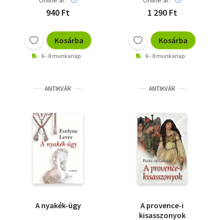
Online ár:
Online ár:
940 Ft
1 290 Ft
Kosárba
Kosárba
6 - 8 munkanap
6 - 8 munkanap
ANTIKVÁR
ANTIKVÁR
A nyakék-ügy
A provence-i
kisasszonyok