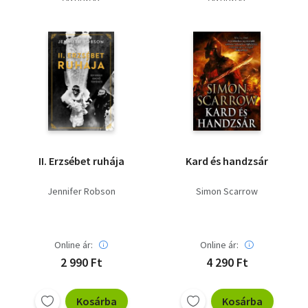
II. Erzsébet ruhája
Kard és handzsár
Jennifer Robson
Simon Scarrow
Online ár:
Online ár:
2 990 Ft
4 290 Ft
Kosárba
Kosárba