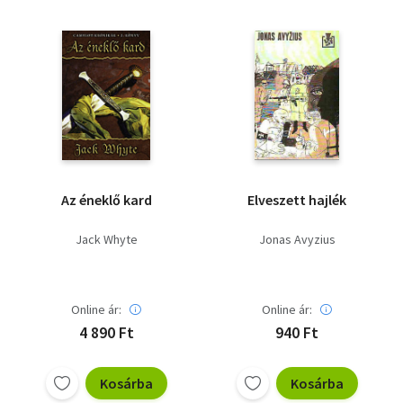
Az éneklő kard
Elveszett hajlék
Jack Whyte
Jonas Avyzius
Online ár:
Online ár:
4 890 Ft
940 Ft
Kosárba
Kosárba