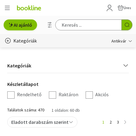
Üres
AI ajánló
Kategóriák
Antikvár
Metszet
Kategória
Kategóriák
Régi képeslap
szűrés
Életmód, egészség
Készletállapot
Készletállapot
szűrés
Rendelhető
Raktáron
Akciós
Erotika
Gyermek- és ifjúsági
Találatok száma: 470
1 oldalon: 60 db
Hobbi, szabadidő
Eladott darabszám szerint
1
2
3
Idegen nyelvű