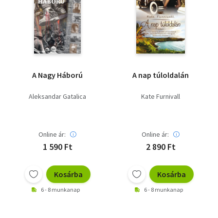
A Nagy Háború
A nap túloldalán
Aleksandar Gatalica
Kate Furnivall
Online ár:
Online ár:
1 590 Ft
2 890 Ft
Kosárba
Kosárba
6 - 8 munkanap
6 - 8 munkanap