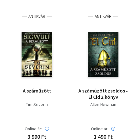
ANTIKVÁR
ANTIKVÁR
A száműzött
A száműzött zsoldos -
El Cid 2.könyv
Tim Severin
Allen Newman
Online ár:
Online ár:
3 990 Ft
1 490 Ft