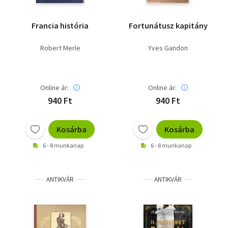
Francia história
Fortunátusz kapitány
Robert Merle
Yves Gandon
Online ár:
Online ár:
940 Ft
940 Ft
Kosárba
Kosárba
6 - 8 munkanap
6 - 8 munkanap
ANTIKVÁR
ANTIKVÁR