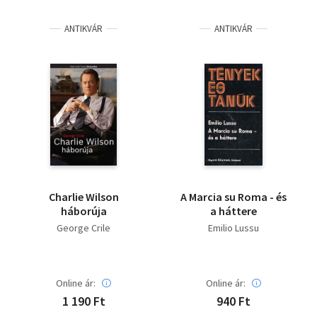
Irodalom
ANTIKVÁR
ANTIKVÁR
Kotta
Minikönyv
Művészet
Szakkönyv
Szótár, nyelvkönyv
Charlie Wilson
A Marcia su Roma - és
Tankönyv, segédkönyv
háborúja
a háttere
George Crile
Emilio Lussu
Társadalomtudomány
Természettudomány
Online ár:
Online ár:
1 190 Ft
940 Ft
Történelem