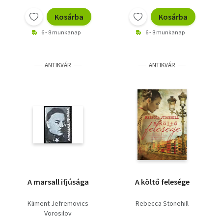
Vallás
Kosárba
Kosárba
Egyéb
6 - 8 munkanap
6 - 8 munkanap
ANTIKVÁR
ANTIKVÁR
A marsall ifjúsága
A költő felesége
Kliment Jefremovics
Rebecca Stonehill
Vorosilov