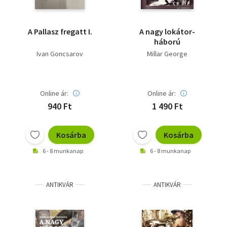
A Pallasz fregatt I.
A nagy lokátor-
háború
Ivan Goncsarov
Millar George
Online ár:
Online ár:
940 Ft
1 490 Ft
Kosárba
Kosárba
6 - 8 munkanap
6 - 8 munkanap
ANTIKVÁR
ANTIKVÁR