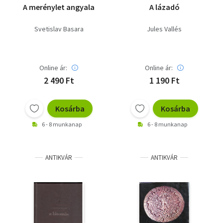
A merénylet angyala
A lázadó
Svetislav Basara
Jules Vallés
Online ár:
Online ár:
2 490 Ft
1 190 Ft
Kosárba
Kosárba
6 - 8 munkanap
6 - 8 munkanap
ANTIKVÁR
ANTIKVÁR