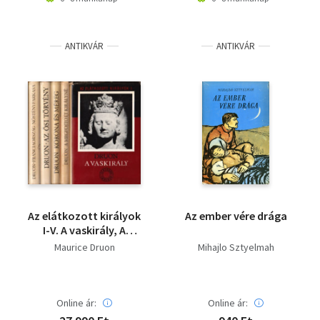
ANTIKVÁR
ANTIKVÁR
Az elátkozott királyok
Az ember vére drága
I-V. A vaskirály, A
megfojtott királyné,
Maurice Druon
Mihajlo Sztyelmah
Korona és méreg, Az
ősi törvény,
Franciaország
nőstényfarkasa
Online ár:
Online ár: