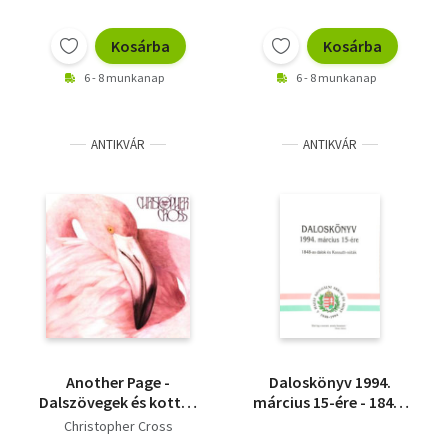
Kosárba
Kosárba
6 - 8 munkanap
6 - 8 munkanap
ANTIKVÁR
ANTIKVÁR
Another Page -
Daloskönyv 1994.
Dalszövegek és kották
március 15-ére - 1848-
Christopher Cross
as dalok és Kossuth-
Christopher Cross
Another Page c.
nóták