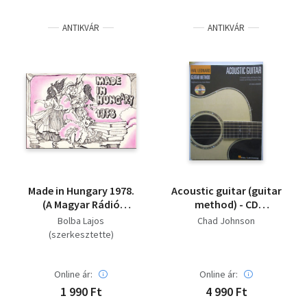
Irodalom
ANTIKVÁR
ANTIKVÁR
Kotta
Minikönyv
Művészet
Szakkönyv
Szótár, nyelvkönyv
Made in Hungary 1978.
Acoustic guitar (guitar
Tankönyv, segédkönyv
(A Magyar Rádió
method) - CD
könnyűzenei
melléklettel
Bolba Lajos
Chad Johnson
bemutató
Társadalomtudomány
(szerkesztette)
hangversenyének
dalai)
Természettudomány
Online ár:
Online ár:
1 990 Ft
4 990 Ft
Történelem