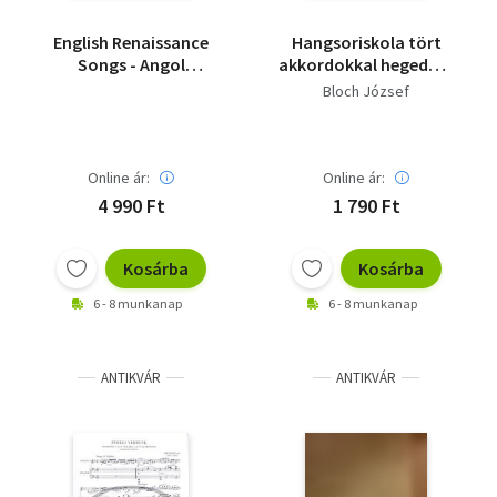
English Renaissance
Hangsoriskola tört
Songs - Angol
akkordokkal hegedűre
reneszánsz dalok
I. A kezdő foktól a
Bloch József
legmagasabb
kiképzésig elméleti és
gyakorlati alapon.
Magyar-német nyelvű!
Online ár:
Online ár:
4 990 Ft
1 790 Ft
Kosárba
Kosárba
6 - 8 munkanap
6 - 8 munkanap
ANTIKVÁR
ANTIKVÁR