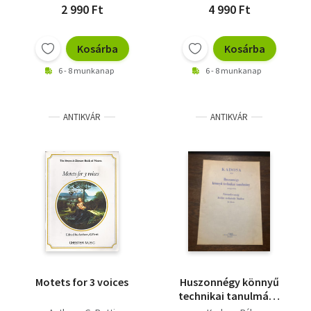
2 990 Ft
4 990 Ft
Kosárba
Kosárba
6 - 8 munkanap
6 - 8 munkanap
ANTIKVÁR
ANTIKVÁR
Motets for 3 voices
Huszonnégy könnyű
technikai tanulmány
zongorára