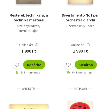
Mesterek technikája, a
Divertimento No1 per
technika mesterei
orchestra d'archi
Szelényi István
Szervánszky Endre
Hernádi Lajos
Online ár:
Online ár:
1 990 Ft
1 990 Ft
Kosárba
Kosárba
6 - 8 munkanap
6 - 8 munkanap
ANTIKVÁR
ANTIKVÁR