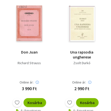
Don Juan
Una rapsodia
ungherese
Richard Strauss
Zsolt Durkó
Online ár:
Online ár:
3 990 Ft
2 990 Ft
Kosárba
Kosárba
6 - 8 munkanap
6 - 8 munkanap