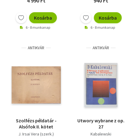
4 990 Ft
940 Ft
Kosárba
Kosárba
6 - 8 munkanap
6 - 8 munkanap
ANTIKVÁR
ANTIKVÁR
Szolfézs példatár -
Utwory wybrane z op.
Alsófok II. kötet
27
J. Irsai Vera (szerk.)
Kabalewski