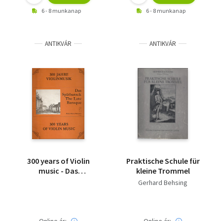
6 - 8 munkanap
6 - 8 munkanap
ANTIKVÁR
ANTIKVÁR
300 years of Violin
Praktische Schule für
music - Das
kleine Trommel
Spätbarock - The Late
Gerhard Behsing
Baroque