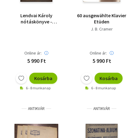
Lendvai Károly
60 ausgewählte Klavier
nótáskönyve -
Etüden
Dedikált
J. B. Cramer
Online ár:
Online ár:
5 990 Ft
5 990 Ft
Kosárba
Kosárba
6 - 8 munkanap
6 - 8 munkanap
ANTIKVÁR
ANTIKVÁR