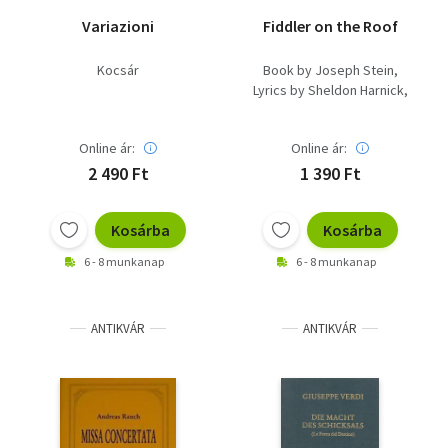
Variazioni
Fiddler on the Roof
Kocsár
Book by Joseph Stein
Lyrics by Sheldon Harnick
Music by Jerry Bock
Online ár:
Online ár:
2 490 Ft
1 390 Ft
Kosárba
Kosárba
6 - 8 munkanap
6 - 8 munkanap
ANTIKVÁR
ANTIKVÁR