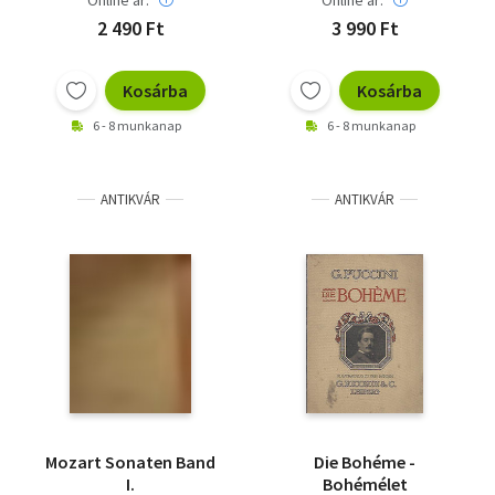
Online ár:
Online ár:
2 490 Ft
3 990 Ft
Kosárba
Kosárba
6 - 8 munkanap
6 - 8 munkanap
ANTIKVÁR
ANTIKVÁR
Mozart Sonaten Band
Die Bohéme -
I.
Bohémélet