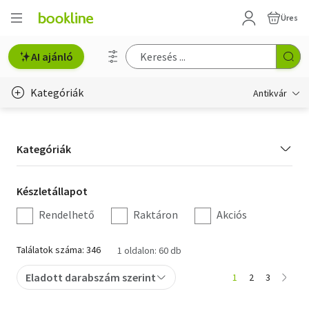
Üres
AI ajánló
Kategóriák
Antikvár
Metszet
Kategória
Kategóriák
Régi képeslap
szűrés
Életmód, egészség
Készletállapot
Készletállapot
szűrés
Rendelhető
Raktáron
Akciós
Erotika
Gyermek- és ifjúsági
Találatok száma: 346
1 oldalon: 60 db
Hobbi, szabadidő
Eladott darabszám szerint
1
2
3
Idegen nyelvű