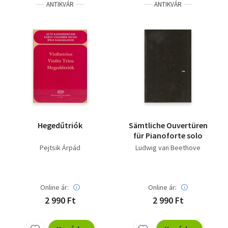
ANTIKVÁR
ANTIKVÁR
Hegedűtriók
Sämtliche Ouvertüren
für Pianoforte solo
Pejtsik Árpád
Ludwig van Beethove
Online ár:
Online ár:
2 990 Ft
2 990 Ft