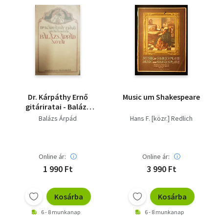
Dr. Kárpáthy Ernő
Music um Shakespeare
gitáriratai - Balázs
Árpád nótái
Balázs Árpád
Hans F. [közr.] Redlich
Online ár:
Online ár:
1 990 Ft
3 990 Ft
Kosárba
Kosárba
6 - 8 munkanap
6 - 8 munkanap