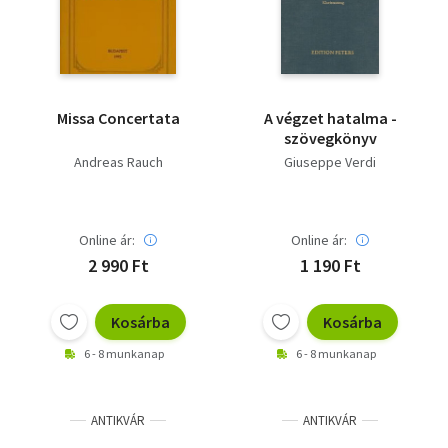
Missa Concertata
A végzet hatalma -
szövegkönyv
Andreas Rauch
Giuseppe Verdi
Online ár:
Online ár:
2 990 Ft
1 190 Ft
Kosárba
Kosárba
6 - 8 munkanap
6 - 8 munkanap
ANTIKVÁR
ANTIKVÁR