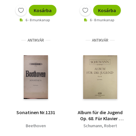
Vallás
Kosárba
Kosárba
Egyéb
6 - 8 munkanap
6 - 8 munkanap
ANTIKVÁR
ANTIKVÁR
Sonatinen Nr.1231
Album für die Jugend
Op. 68. Für Klavier -
Zongorára
Beethoven
Schumann, Robert