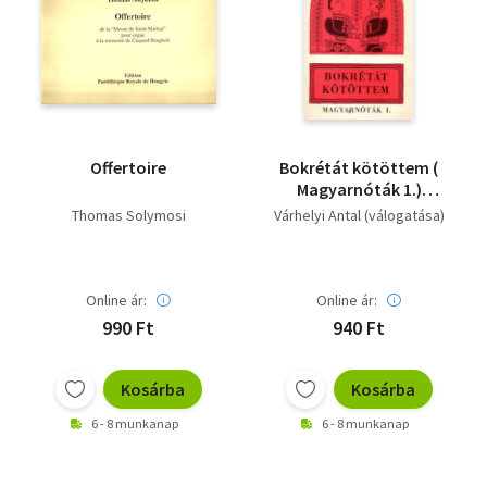
Offertoire
Bokrétát kötöttem (
Magyarnóták 1.)
Énekhangra -
Thomas Solymosi
Várhelyi Antal (válogatása)
harmóniajelekkel
Online ár:
Online ár:
990 Ft
940 Ft
Kosárba
Kosárba
6 - 8 munkanap
6 - 8 munkanap