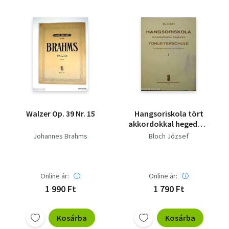
Walzer Op. 39 Nr. 15
Hangsoriskola tört
akkordokkal hegedűre
I. A kezdő foktól a
Johannes Brahms
Bloch József
legmagasabb
kiképzésig elméleti és
gyakorlati alapon.
Magyar-német nyelvű!
Online ár:
Online ár:
1 990 Ft
1 790 Ft
Kosárba
Kosárba