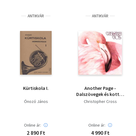
ANTIKVÁR
ANTIKVÁR
Kürtiskola I.
Another Page -
Dalszövegek és kották
Christopher Cross
Ónozó János
Christopher Cross
Another Page c.
albumához
Online ár:
Online ár:
2 890 Ft
4 990 Ft