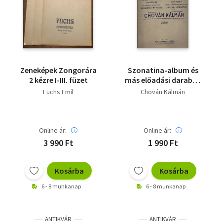
Zeneképek Zongorára
Szonatina-album és
2 kézre I-III. füzet
más előadási darabok
zongorára az ifjusági
Fuchs Emil
Chován Kálmán
irodalom klasszikus
műveiből I.
Online ár:
Online ár:
3 990 Ft
1 990 Ft
Kosárba
Kosárba
6 - 8 munkanap
6 - 8 munkanap
ANTIKVÁR
ANTIKVÁR