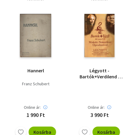
Hannerl
Légyott -
Bartók+Verdilend -
Randevú Deventerben
Franz Schubert
Online ár:
Online ár:
1 990 Ft
3 990 Ft
Kosárba
Kosárba