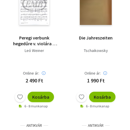
Peregi verbunk
Die Jahreszeiten
hegedűre v. violára v.
klarinétra
Leó Weiner
Tschaikowsky
zongorakísérettel
Online ár:
Online ár:
2 490 Ft
1 990 Ft
Kosárba
Kosárba
6 - 8 munkanap
6 - 8 munkanap
ANTIKVÁR
ANTIKVÁR