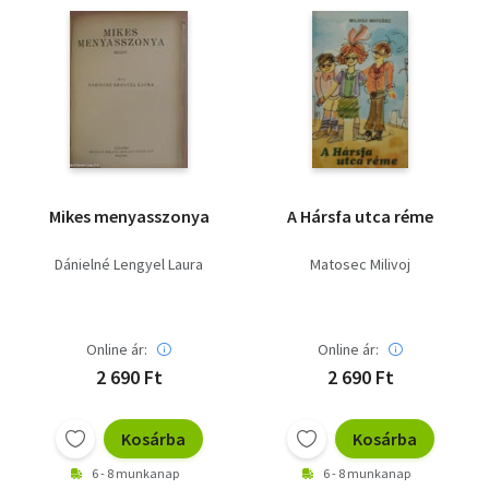
Mikes menyasszonya
A Hársfa utca réme
Dánielné Lengyel Laura
Matosec Milivoj
Online ár:
Online ár:
2 690 Ft
2 690 Ft
Kosárba
Kosárba
6 - 8 munkanap
6 - 8 munkanap