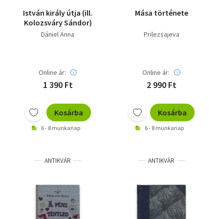
István király útja (ill.
Mása története
Kolozsváry Sándor)
Dániel Anna
Prilezsajeva
Online ár:
Online ár:
1 390 Ft
2 990 Ft
Kosárba
Kosárba
6 - 8 munkanap
6 - 8 munkanap
ANTIKVÁR
ANTIKVÁR