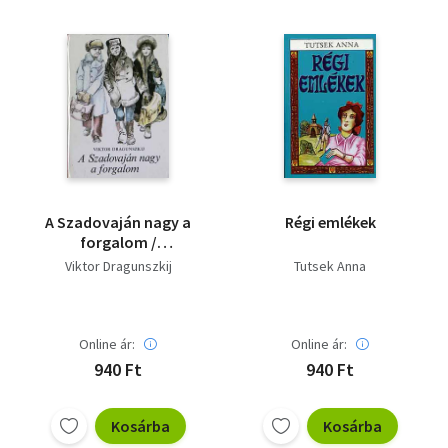
A Szadovaján nagy a
Régi emlékek
forgalom /
elbeszélések/
Viktor Dragunszkij
Tutsek Anna
Online ár:
Online ár:
940 Ft
940 Ft
Kosárba
Kosárba