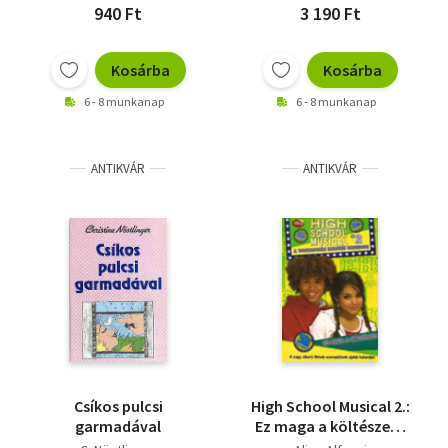
940 Ft
3 190 Ft
Kosárba
Kosárba
6 - 8 munkanap
6 - 8 munkanap
ANTIKVÁR
ANTIKVÁR
Csíkos pulcsi
High School Musical 2.:
garmadával
Ez maga a költészet -
A vadmacskák legjobb