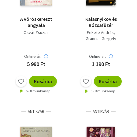
A vöröskereszt
Kalasnyikov és
angyala
Rózsafüzér
Osvát Zsuzsa
Fekete András
Grancsa Gergely
Online ár:
Online ár:
5 990 Ft
1 190 Ft
Kosárba
Kosárba
6 - 8 munkanap
6 - 8 munkanap
ANTIKVÁR
ANTIKVÁR