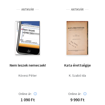
Irodalom
ANTIKVÁR
ANTIKVÁR
Kotta
Minikönyv
Művészet
Szakkönyv
Szótár, nyelvkönyv
Nem leszek nemecsek!
Kata érettségije
Tankönyv, segédkönyv
Kövesi Péter
K. Szabó Ida
Társadalomtudomány
Természettudomány
Online ár:
Online ár:
1 090 Ft
9 990 Ft
Történelem