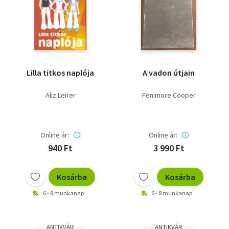
Lilla titkos naplója
A vadon útjain
Aliz Leirer
Fenimore Cooper
Online ár:
Online ár:
940 Ft
3 990 Ft
Kosárba
Kosárba
6 - 8 munkanap
6 - 8 munkanap
ANTIKVÁR
ANTIKVÁR