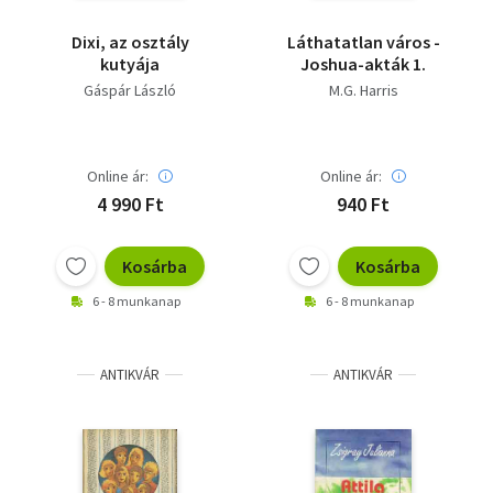
Dixi, az osztály
Láthatatlan város -
kutyája
Joshua-akták 1.
Gáspár László
M.G. Harris
Online ár:
Online ár:
4 990 Ft
940 Ft
Kosárba
Kosárba
6 - 8 munkanap
6 - 8 munkanap
ANTIKVÁR
ANTIKVÁR