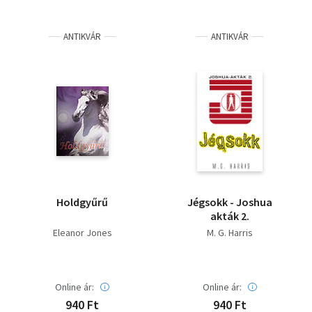
ANTIKVÁR
ANTIKVÁR
Holdgyűrű
Jégsokk - Joshua
akták 2.
Eleanor Jones
M. G. Harris
Online ár:
Online ár:
940 Ft
940 Ft