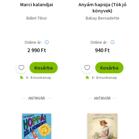
Marci kalandjai
Anyám hapsija (Tök jó
könyvek)
Bálint Tibor
Babay Bernadette
Online ár:
Online ár:
2 990 Ft
940 Ft
Kosárba
Kosárba
6 - 8 munkanap
6 - 8 munkanap
ANTIKVÁR
ANTIKVÁR