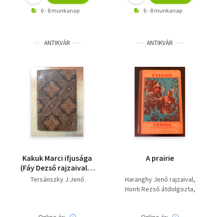
6 - 8 munkanap
6 - 8 munkanap
ANTIKVÁR
ANTIKVÁR
Kakuk Marci ifjusága
A prairie
(Fáy Dezső rajzaival) -
1923-as - Első kiadás
Tersánszky J.Jenő
Haranghy Jenő rajzaival
Honti Rezső átdolgozta
Cooper