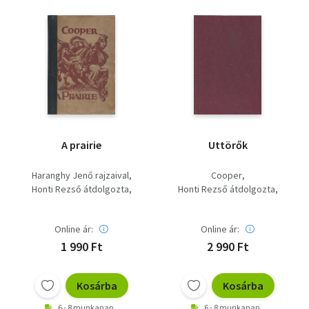
A prairie
Uttörők
Haranghy Jenő rajzaival
Cooper
Honti Rezső átdolgozta
Honti Rezső átdolgozta
Cooper
Haranghy Jenő rajzaival
Online ár:
Online ár:
1 990 Ft
2 990 Ft
Kosárba
Kosárba
6 - 8 munkanap
6 - 8 munkanap