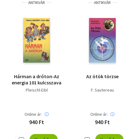
ANTIKVÁR
ANTIKVÁR
Hárman a dróton-Az
Az ötök törzse
energia 101 kulcsszava
Pleischl-Eibl
F. Sautereau
Online ár:
Online ár:
940 Ft
940 Ft