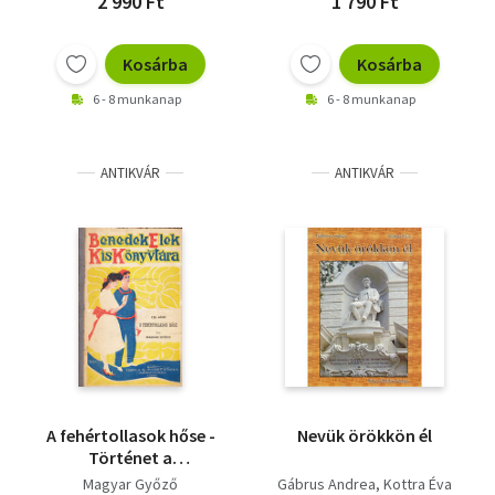
2 990 Ft
1 790 Ft
Kosárba
Kosárba
6 - 8 munkanap
6 - 8 munkanap
ANTIKVÁR
ANTIKVÁR
A fehértollasok hőse -
Nevük örökkön él
Történet a
szabadságharcból
Magyar Győző
Gábrus Andrea, Kottra Éva