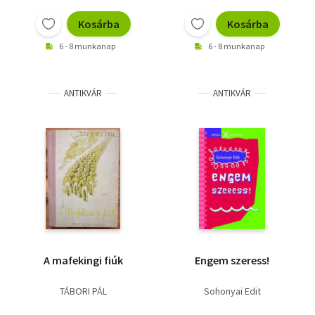
Vallás
Kosárba
Kosárba
Egyéb
6 - 8 munkanap
6 - 8 munkanap
ANTIKVÁR
ANTIKVÁR
A mafekingi fiúk
Engem szeress!
TÁBORI PÁL
Sohonyai Edit