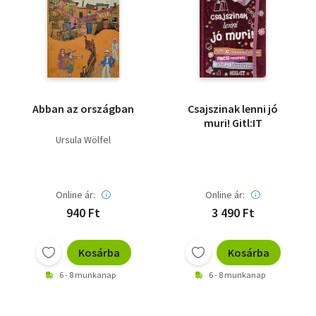
Abban az országban
Csajszinak lenni jó
muri! Gitl:IT
Ursula Wölfel
Online ár:
Online ár:
940 Ft
3 490 Ft
Kosárba
Kosárba
6 - 8 munkanap
6 - 8 munkanap