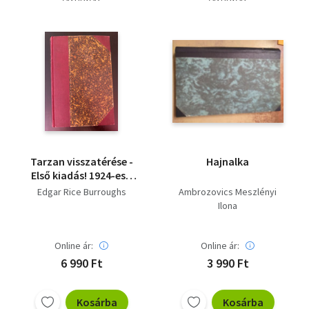
Tarzan visszatérése -
Hajnalka
Első kiadás! 1924-es -
Első kiadás
Edgar Rice Burroughs
Ambrozovics Meszlényi
Ilona
Online ár:
Online ár:
6 990 Ft
3 990 Ft
Kosárba
Kosárba