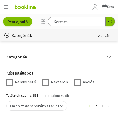
Üres
AI ajánló
Kategóriák
Antikvár
Metszet
Kategória
Kategóriák
Régi képeslap
szűrés
Életmód, egészség
Készletállapot
Készletállapot
szűrés
Rendelhető
Raktáron
Akciós
Erotika
Gyermek- és ifjúsági
Találatok száma: 931
1 oldalon: 60 db
Hobbi, szabadidő
Eladott darabszám szerint
1
2
3
Idegen nyelvű