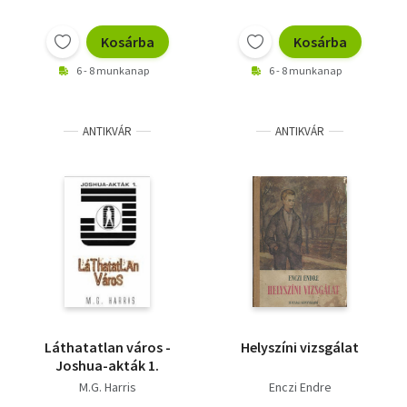
Kosárba
Kosárba
6 - 8 munkanap
6 - 8 munkanap
ANTIKVÁR
ANTIKVÁR
Láthatatlan város -
Helyszíni vizsgálat
Joshua-akták 1.
M.G. Harris
Enczi Endre