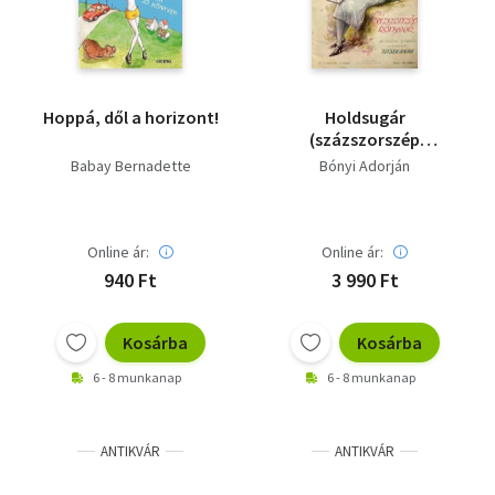
Hoppá, dől a horizont!
Holdsugár
(százszorszép
könyvek)
Babay Bernadette
Bónyi Adorján
Online ár:
Online ár:
940 Ft
3 990 Ft
Kosárba
Kosárba
6 - 8 munkanap
6 - 8 munkanap
ANTIKVÁR
ANTIKVÁR