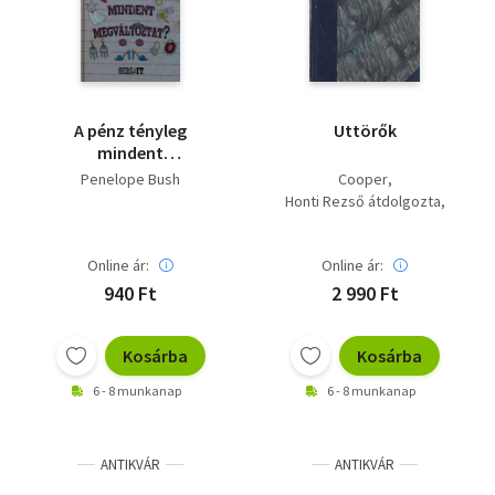
A pénz tényleg
Uttörők
mindent
megváltoztat?
Penelope Bush
Cooper
Honti Rezső átdolgozta
Haranghy Jenő rajzaival
Online ár:
Online ár:
940 Ft
2 990 Ft
Kosárba
Kosárba
6 - 8 munkanap
6 - 8 munkanap
ANTIKVÁR
ANTIKVÁR