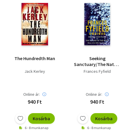
The Hundredth Man
Seeking
Sanctuary/The Nature
Of The Beast
Jack Kerley
Frances Fyfield
Online ár:
Online ár:
940 Ft
940 Ft
Kosárba
Kosárba
6 - 8 munkanap
6 - 8 munkanap