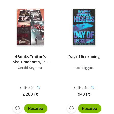
4 Books:Traitor's
Day of Reckoning
Kiss,Timebomb,The
Walking Dead,Red Fox
Gerald Seymour
Jack Higgins
Online ár:
Online ár:
2 200 Ft
940 Ft
Kosárba
Kosárba