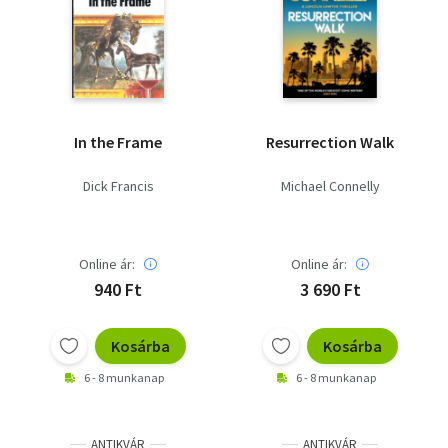
In the Frame
Resurrection Walk
Dick Francis
Michael Connelly
Online ár:
Online ár:
940 Ft
3 690 Ft
Kosárba
Kosárba
6 - 8 munkanap
6 - 8 munkanap
ANTIKVÁR
ANTIKVÁR