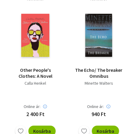
Other People's
The Echo/ The breaker
Clothes: A Novel
Omnibus
Calla Henkel
Minette Walters
Online ár:
Online ár:
2 400 Ft
940 Ft
Kosárba
Kosárba