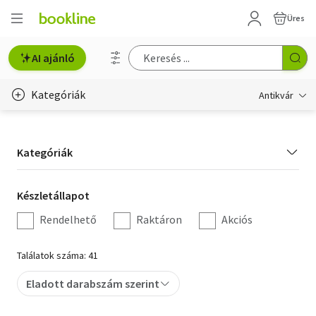
Üres
AI ajánló
Kategóriák
Antikvár
Metszet
Kategória
Kategóriák
Régi képeslap
szűrés
Életmód, egészség
Készletállapot
Készletállapot
szűrés
Rendelhető
Raktáron
Akciós
Erotika
Gyermek- és ifjúsági
Találatok száma: 41
Hobbi, szabadidő
Eladott darabszám szerint
Idegen nyelvű