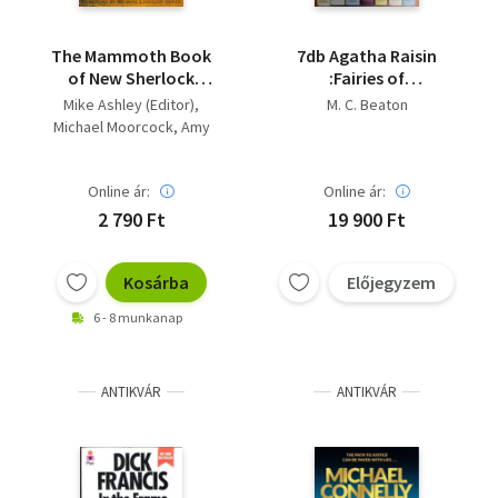
The Mammoth Book
7db Agatha Raisin
of New Sherlock
:Fairies of
Holmes Adventures
Fryfan,Witch of
Mike Ashley (Editor),
M. C. Beaton
Wyckhaddn,Wisard of
Michael Moorcock, Amy
Evesham,Haunted
Myers (Goodreads
House,Curious Curate,
Author), Derek Wilson
Online ár:
Online ár:
(Goodreads Author), Claire
Griffen,
2 790 Ft
19 900 Ft
Kosárba
Előjegyzem
6 - 8 munkanap
ANTIKVÁR
ANTIKVÁR