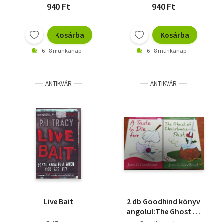
940 Ft
940 Ft
Kosárba
Kosárba
6 - 8 munkanap
6 - 8 munkanap
ANTIKVÁR
ANTIKVÁR
Live Bait
2 db Goodhind könyv
angolul:The Ghost of
Christmas Past, A