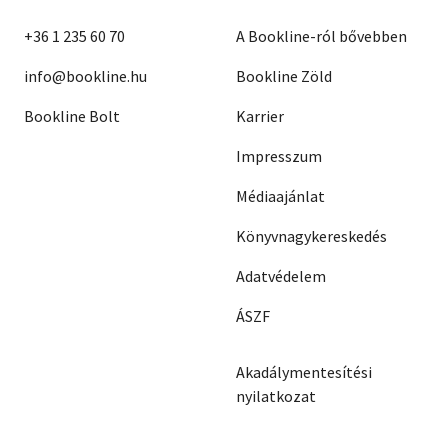
+36 1 235 60 70
A Bookline-ról bővebben
info@bookline.hu
Bookline Zöld
Bookline Bolt
Karrier
Impresszum
Médiaajánlat
Könyvnagykereskedés
Adatvédelem
ÁSZF
Akadálymentesítési
nyilatkozat