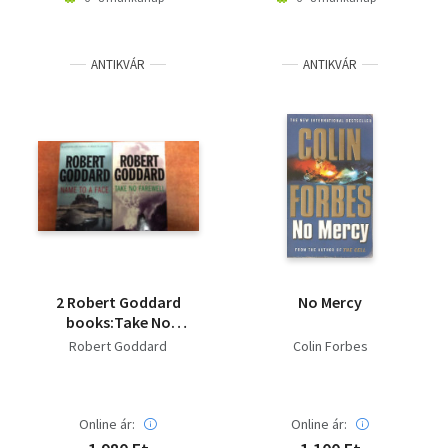
ANTIKVÁR
ANTIKVÁR
2 Robert Goddard
No Mercy
books:Take No
Farewell,Name To A
Robert Goddard
Colin Forbes
Face
Online ár:
Online ár: