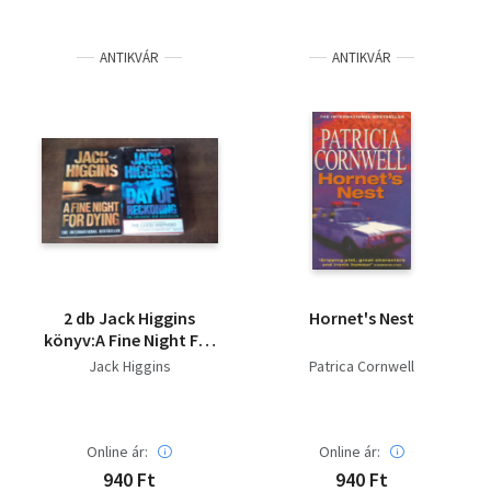
ANTIKVÁR
ANTIKVÁR
2 db Jack Higgins
Hornet's Nest
könyv:A Fine Night For
Dying,Day of
Jack Higgins
Patrica Cornwell
Reckoning
Online ár:
Online ár:
940 Ft
940 Ft