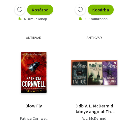
Vallás
Kosárba
Kosárba
Egyéb
6 - 8 munkanap
6 - 8 munkanap
ANTIKVÁR
ANTIKVÁR
Blow Fly
3 db V. L. McDermid
könyv angolul:The
Grave Tattoo,Hostage
Patrica Cornwell
V. L. McDermid
to Murder,The