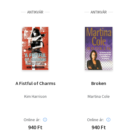
Irodalom
ANTIKVÁR
ANTIKVÁR
Kotta
Minikönyv
Művészet
Szakkönyv
Szótár, nyelvkönyv
A Fistful of Charms
Broken
Tankönyv, segédkönyv
Kim Harrison
Martina Cole
Társadalomtudomány
Természettudomány
Online ár:
Online ár:
940 Ft
940 Ft
Történelem