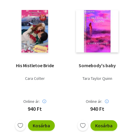
His Mistletoe Bride
Somebody's baby
Cara Colter
Tara Taylor Quinn
Online ár:
Online ár:
940 Ft
940 Ft
Kosárba
Kosárba