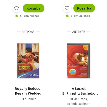
Vallás
Kosárba
Kosárba
Egyéb
6 - 8 munkanap
6 - 8 munkanap
ANTIKVÁR
ANTIKVÁR
Royally Bedded,
A Secret
Regally Wedded
Birthright/Bachelor
Unleashed
Julia James
Olivia Gates
Brenda Jackson