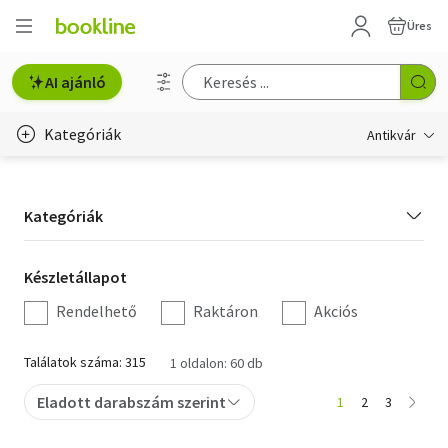
Üres
AI ajánló
Kategóriák
Antikvár
Metszet
Kategória
Kategóriák
Régi képeslap
szűrés
Életmód, egészség
Készletállapot
Készletállapot
szűrés
Rendelhető
Raktáron
Akciós
Erotika
Gyermek- és ifjúsági
Találatok száma: 315
1 oldalon: 60 db
Hobbi, szabadidő
Eladott darabszám szerint
1
2
3
Idegen nyelvű