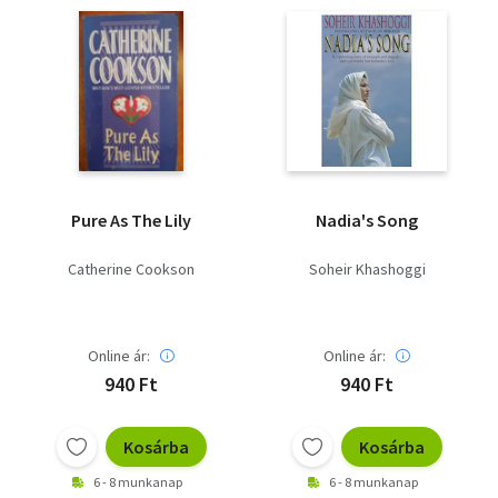
Pure As The Lily
Nadia's Song
Catherine Cookson
Soheir Khashoggi
Online ár:
Online ár:
940 Ft
940 Ft
Kosárba
Kosárba
6 - 8 munkanap
6 - 8 munkanap