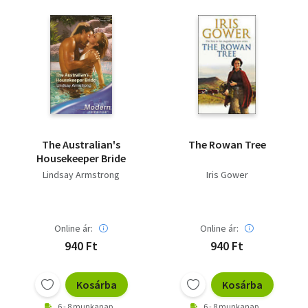
The Australian's
The Rowan Tree
Housekeeper Bride
Lindsay Armstrong
Iris Gower
Online ár:
Online ár:
940 Ft
940 Ft
Kosárba
Kosárba
6 - 8 munkanap
6 - 8 munkanap