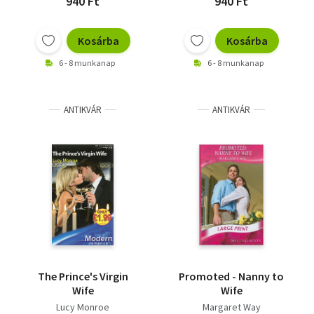
940 Ft
940 Ft
Kosárba
Kosárba
6 - 8 munkanap
6 - 8 munkanap
ANTIKVÁR
ANTIKVÁR
The Prince's Virgin
Promoted - Nanny to
Wife
Wife
Lucy Monroe
Margaret Way