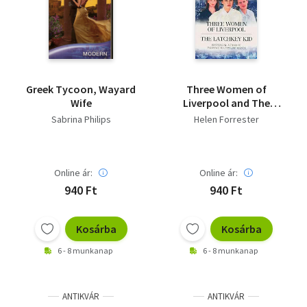
Greek Tycoon, Wayard
Three Women of
Wife
Liverpool and The
Latchkey Kid
Sabrina Philips
Helen Forrester
Online ár:
Online ár:
940 Ft
940 Ft
Kosárba
Kosárba
6 - 8 munkanap
6 - 8 munkanap
ANTIKVÁR
ANTIKVÁR