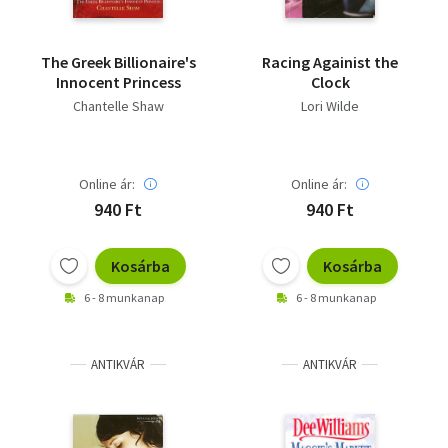
The Greek Billionaire's
Racing Againist the
Innocent Princess
Clock
Chantelle Shaw
Lori Wilde
Online ár:
Online ár:
940 Ft
940 Ft
Kosárba
Kosárba
6 - 8 munkanap
6 - 8 munkanap
ANTIKVÁR
ANTIKVÁR