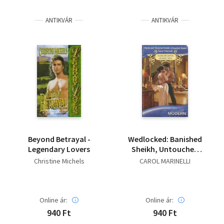
Irodalom
ANTIKVÁR
ANTIKVÁR
Kotta
Minikönyv
Művészet
Szakkönyv
Szótár, nyelvkönyv
Beyond Betrayal -
Wedlocked: Banished
Tankönyv, segédkönyv
Legendary Lovers
Sheikh, Untouched
Queen
Christine Michels
CAROL MARINELLI
Társadalomtudomány
Természettudomány
Online ár:
Online ár:
940 Ft
940 Ft
Történelem