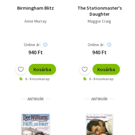
Birmingham Blitz
The Stationmaster's
Daughter
Anne Murray
Maggie Craig
Online ár:
Online ár:
940 Ft
940 Ft
Kosárba
Kosárba
6 - 8 munkanap
6 - 8 munkanap
ANTIKVÁR
ANTIKVÁR