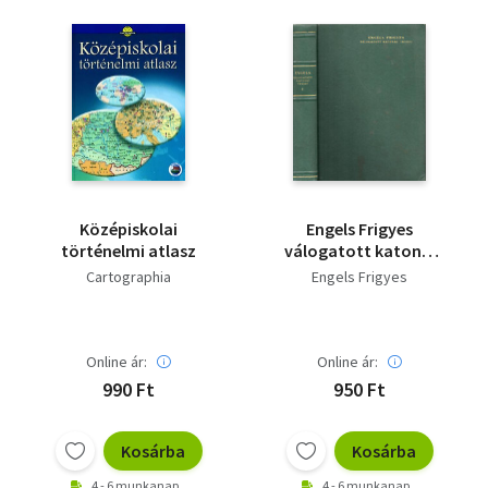
Középiskolai
Engels Frigyes
történelmi atlasz
válogatott katonai
írásai I.
Cartographia
Engels Frigyes
Online ár:
Online ár:
990 Ft
950 Ft
Kosárba
Kosárba
4 - 6 munkanap
4 - 6 munkanap