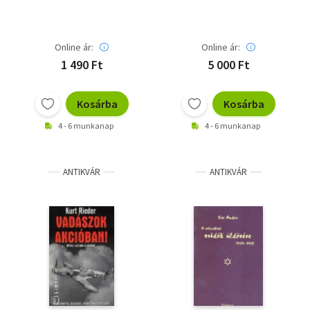
európai történetének
interpretációja
Online ár:
Online ár:
1 490 Ft
5 000 Ft
Kosárba
Kosárba
4 - 6 munkanap
4 - 6 munkanap
ANTIKVÁR
ANTIKVÁR