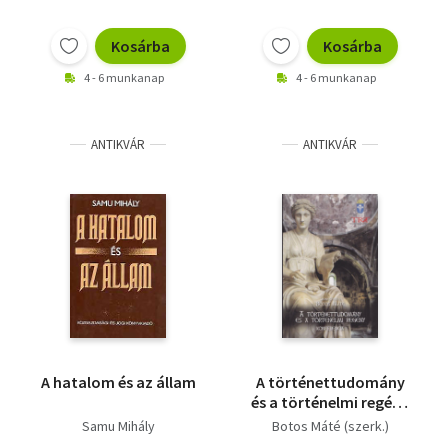
Kosárba
Kosárba
4 - 6 munkanap
4 - 6 munkanap
ANTIKVÁR
ANTIKVÁR
A hatalom és az állam
A történettudomány
és a történelmi regény
- Konferencia
Samu Mihály
Botos Máté (szerk.)