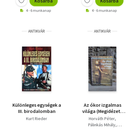
Kosárba
Kosárba
4 - 6 munkanap
4 - 6 munkanap
ANTIKVÁR
ANTIKVÁR
Különleges egységek a
Az ​ókor izgalmas
III. birodalomban
világa (Megidézett
Múlt) - Történelmi
Kurt Rieder
Horváth Péter
olvasókönyv
Pálinkás Mihály
általános
Bácskay András (lektor)
iskolásoknak