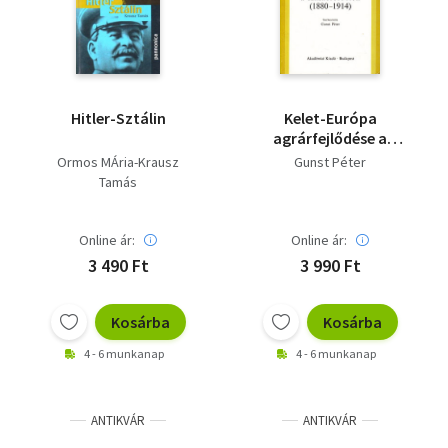
Hitler-Sztálin
Kelet-Európa
agrárfejlődése a
századfordulón (1880-
Ormos MÁria-Krausz
Gunst Péter
1914)
Tamás
Online ár:
Online ár:
3 490 Ft
3 990 Ft
Kosárba
Kosárba
4 - 6 munkanap
4 - 6 munkanap
ANTIKVÁR
ANTIKVÁR