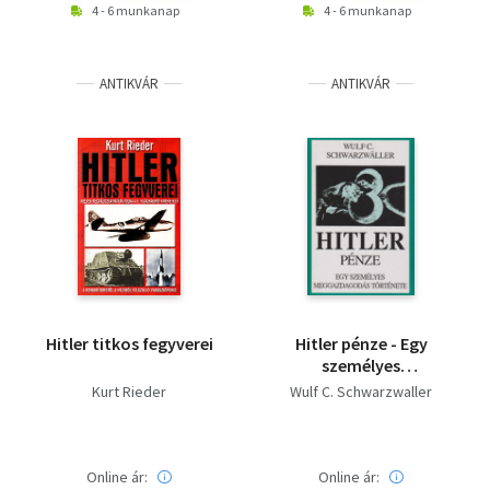
4 - 6 munkanap
4 - 6 munkanap
ANTIKVÁR
ANTIKVÁR
Hitler titkos fegyverei
Hitler pénze - Egy
személyes
meggazdagodás
Kurt Rieder
Wulf C. Schwarzwaller
története
Online ár:
Online ár: