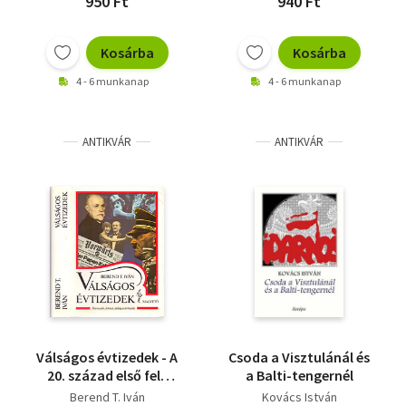
950 Ft
940 Ft
Kosárba
Kosárba
4 - 6 munkanap
4 - 6 munkanap
ANTIKVÁR
ANTIKVÁR
Válságos évtizedek - A
Csoda a Visztulánál és
20. század első fele
a Balti-tengernél
közép- és kelet-
Berend T. Iván
Kovács István