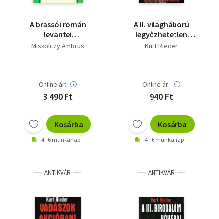
A brassói román
A II. világháború
levantei
legyőzhetetlen
kereskedőpolgárság
katonái
Miskolczy Ambrus
Kurt Rieder
kelet-nyugati
közvetítő szerepe
1780-1860
(Értekezések a
Online ár:
Online ár:
történeti
3 490 Ft
940 Ft
tudományok köréből
107.)
Kosárba
Kosárba
4 - 6 munkanap
4 - 6 munkanap
ANTIKVÁR
ANTIKVÁR