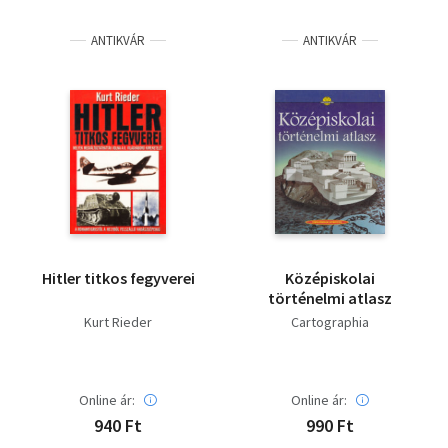
Irodalom
ANTIKVÁR
ANTIKVÁR
Kotta
Minikönyv
Művészet
Szakkönyv
Szótár, nyelvkönyv
Hitler titkos fegyverei
Középiskolai
Tankönyv, segédkönyv
történelmi atlasz
Kurt Rieder
Cartographia
Társadalomtudomány
Természettudomány
Online ár:
Online ár:
940 Ft
990 Ft
Történelem