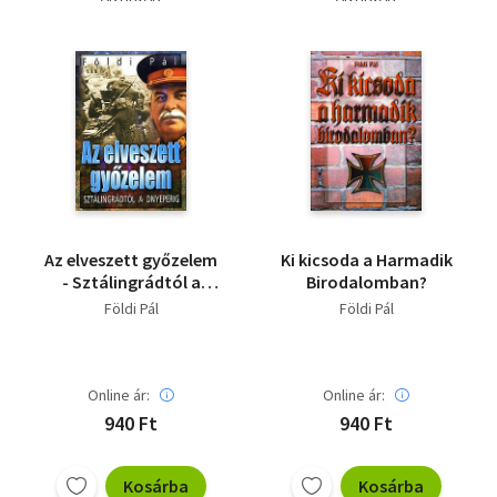
Az elveszett győzelem
Ki kicsoda a Harmadik
- Sztálingrádtól a
Birodalomban?
Dnyeperig
Földi Pál
Földi Pál
Online ár:
Online ár:
940 Ft
940 Ft
Kosárba
Kosárba