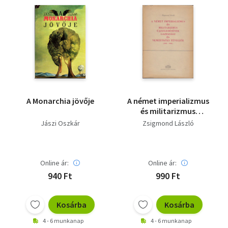
A Monarchia jövője
A német imperializmus
és militarizmus
újjáéledésének
Jászi Oszkár
Zsigmond László
gazdasági...
Online ár:
Online ár:
940 Ft
990 Ft
Kosárba
Kosárba
4 - 6 munkanap
4 - 6 munkanap