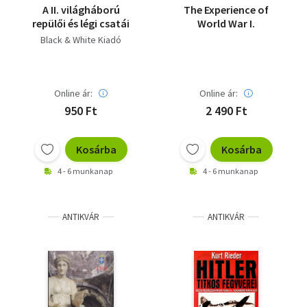
A II. világháború
The Experience of
repülői és légi csatái
World War I.
Black & White Kiadó
Online ár:
Online ár:
950 Ft
2 490 Ft
Kosárba
Kosárba
4 - 6 munkanap
4 - 6 munkanap
ANTIKVÁR
ANTIKVÁR