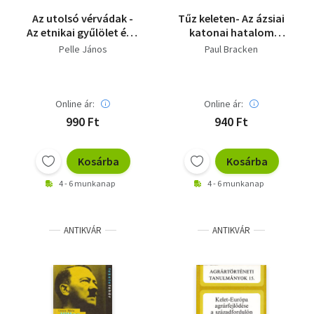
Az utolsó vérvádak -
Tűz keleten- Az ázsiai
Az etnikai gyűlölet és a
katonai hatalom
politikai manipuláció
kiépülése és a második
Pelle János
Paul Bracken
kelet-európai
atomkorszak
történetéből
Online ár:
Online ár:
990 Ft
940 Ft
Kosárba
Kosárba
4 - 6 munkanap
4 - 6 munkanap
ANTIKVÁR
ANTIKVÁR