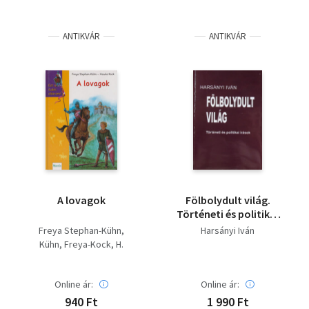
ANTIKVÁR
ANTIKVÁR
A lovagok
Fölbolydult világ.
Történeti és politikai
írások - dedikált -
Freya Stephan-Kühn
Harsányi Iván
Dedikált
Kühn, Freya-Kock, H.
Online ár:
Online ár:
940 Ft
1 990 Ft