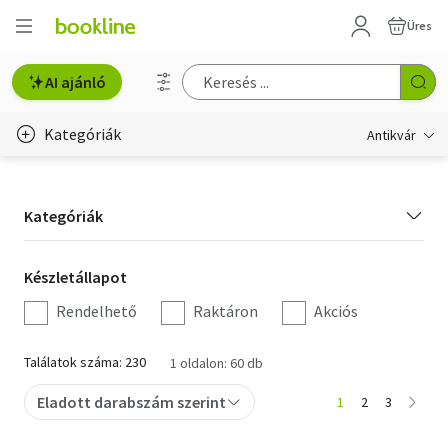
Üres
AI ajánló
Kategóriák
Antikvár
Metszet
Kategória
Kategóriák
Régi képeslap
szűrés
Életmód, egészség
Készletállapot
Készletállapot
szűrés
Rendelhető
Raktáron
Akciós
Erotika
Gyermek- és ifjúsági
Találatok száma: 230
1 oldalon: 60 db
Hobbi, szabadidő
Eladott darabszám szerint
1
2
3
Idegen nyelvű