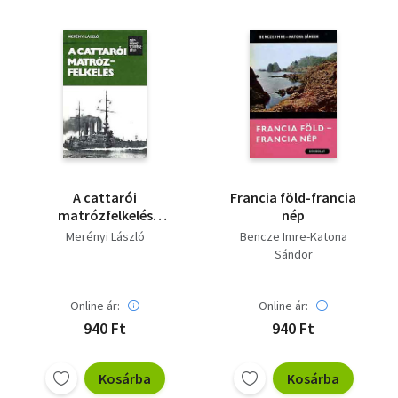
A cattarói
Francia föld-francia
matrózfelkelés
nép
(népszerű történelem)
Merényi László
Bencze Imre-Katona
Sándor
Online ár:
Online ár:
940 Ft
940 Ft
Kosárba
Kosárba