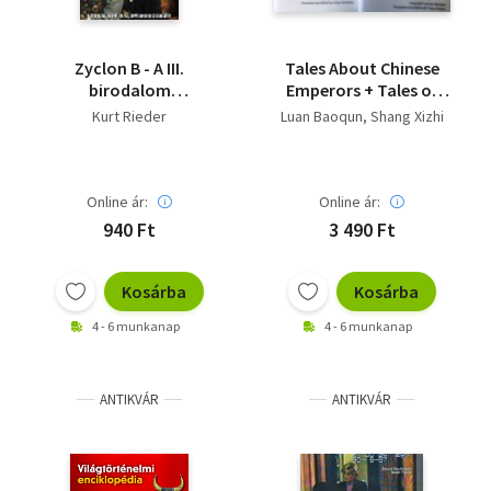
Zyclon B - A III.
Tales About Chinese
birodalom
Emperors + Tales of
bűvöletében
Empresses and
Kurt Rieder
Luan Baoqun
Shang Xizhi
Imperial Consorts in
China
Online ár:
Online ár:
940 Ft
3 490 Ft
Kosárba
Kosárba
4 - 6 munkanap
4 - 6 munkanap
ANTIKVÁR
ANTIKVÁR