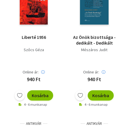
Liberté 1956
Az Önök bizottsága -
dedikált - Dedikált
Szőcs Géza
Mészáros Judit
Online ár:
Online ár:
940 Ft
940 Ft
Kosárba
Kosárba
4 - 6 munkanap
4 - 6 munkanap
ANTIKVÁR
ANTIKVÁR