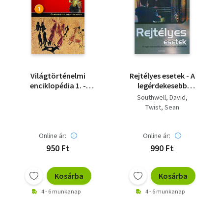
Világtörténelmi
Rejtélyes esetek - A
enciklopédia 1. -
legérdekesebb
Őstörténet és a korai
összeesküvés-
Southwell, David
civilizációk
elméletek
Twist, Sean
Online ár:
Online ár:
950 Ft
990 Ft
Kosárba
Kosárba
4 - 6 munkanap
4 - 6 munkanap