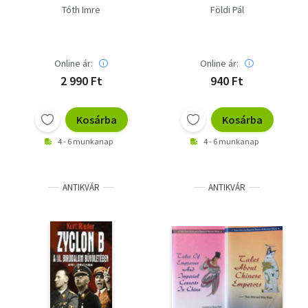
1922-1939 (Diplomácia
Stauffenberg)
Tóth Imre
Földi Pál
és helyi politika a két
világháború között
Online ár:
Online ár:
2 990 Ft
940 Ft
Kosárba
Kosárba
4 - 6 munkanap
4 - 6 munkanap
ANTIKVÁR
ANTIKVÁR