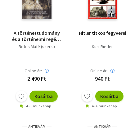
A történettudomány
Hitler titkos fegyverei
és a történelmi regény
- Konferencia
Botos Máté (szerk.)
Kurt Rieder
Online ár:
Online ár:
2 490 Ft
940 Ft
Kosárba
Kosárba
4 - 6 munkanap
4 - 6 munkanap
ANTIKVÁR
ANTIKVÁR