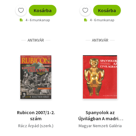
Vallás
Kosárba
Kosárba
Egyéb
4 - 6 munkanap
4 - 6 munkanap
ANTIKVÁR
ANTIKVÁR
Rubicon 2007/1-2.
Spanyolok az
szám
Újvilágban A madridi
Amerika Múzeum
Rácz Árpád (szerk.)
Magyar Nemzeti Galéria
aranykincsei