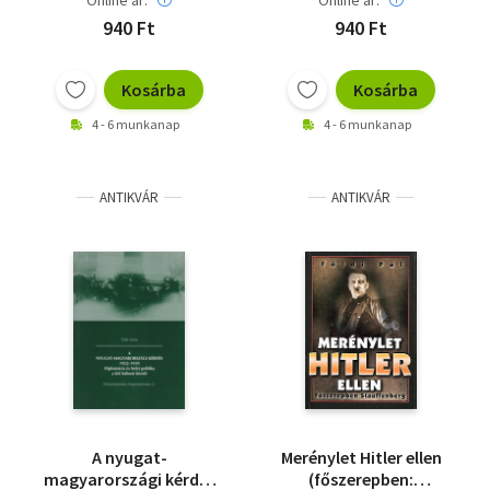
Online ár:
Online ár:
940 Ft
940 Ft
Kosárba
Kosárba
4 - 6 munkanap
4 - 6 munkanap
ANTIKVÁR
ANTIKVÁR
A nyugat-
Merénylet Hitler ellen
magyarországi kérdés
(főszerepben: