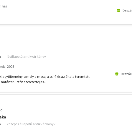
 1976
Beszál
m
jó állapotú antikvár könyv
ely, 2005
Beszáll
ellagyűjtemény, amely a mese, a sci-fi és az általa teremtett
 határterületén szeretetteljes...
nd
aka
m
közepes állapotú antikvár könyv