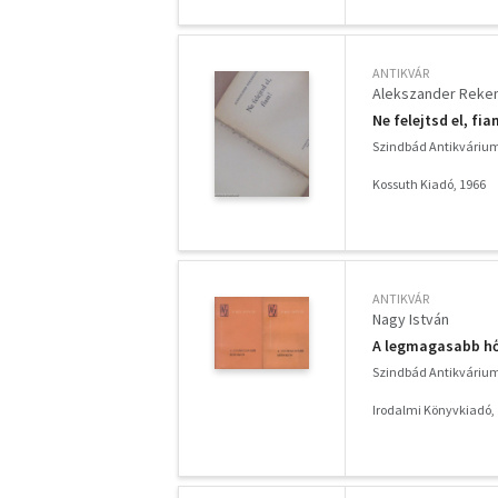
ANTIKVÁR
Alekszander Reke
Ne felejtsd el, fia
Szindbád Antikváriu
Kossuth Kiadó, 1966
ANTIKVÁR
Nagy István
A legmagasabb hőf
Szindbád Antikváriu
Irodalmi Könyvkiadó,