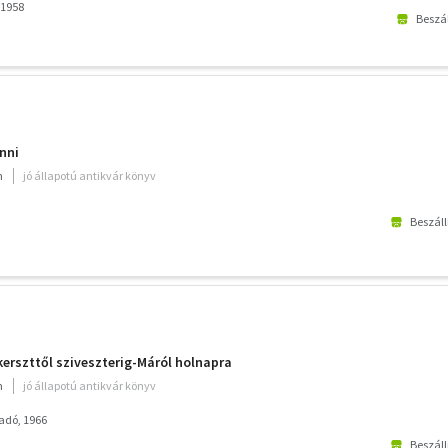
 1958
Beszál
nni
m
jó állapotú antikvár könyv
Beszáll
kerszttől sziveszterig-Máról holnapra
m
jó állapotú antikvár könyv
adó, 1966
Beszáll