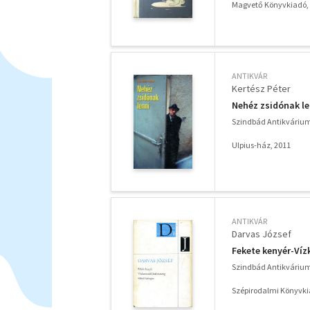
Magvető Könyvkiadó,
ANTIKVÁR
Kertész Péter
Nehéz zsidónak le
Szindbád Antikváriu
Ulpius-ház, 2011
ANTIKVÁR
Darvas József
Fekete kenyér-Víz
Szindbád Antikváriu
Szépirodalmi Könyvki