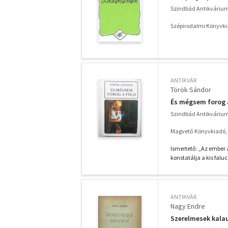
Szindbád Antikváriu
Szépirodalmi Könyvki
ANTIKVÁR
Török Sándor
És mégsem forog 
Szindbád Antikváriu
Magvető Könyvkiadó,
Ismertető: „Az ember 
konstatálja a kis falu
ANTIKVÁR
Nagy Endre
Szerelmesek kala