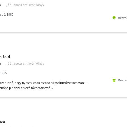
m
jó állapotú antikvár könyv
adó, 1980
Beszál
a föld
m
jó állapotú antikvár könyv
 1985
Beszál
azt hinné, hogy ilyesmi csak ostoba népszínművekben van” -
cskába pihenni érkező fővárosi festő...
uza