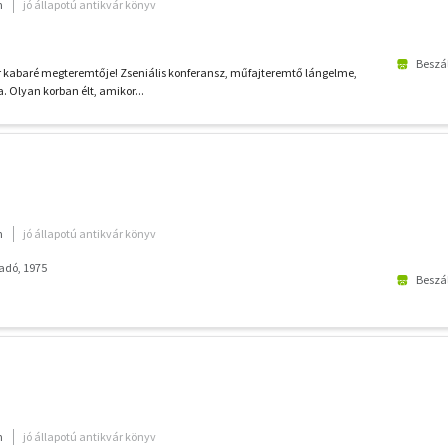
m
jó állapotú antikvár könyv
Beszál
r kabaré megteremtője! Zseniális konferansz, műfajteremtő lángelme,
a. Olyan korban élt, amikor...
m
jó állapotú antikvár könyv
adó, 1975
Beszál
m
jó állapotú antikvár könyv