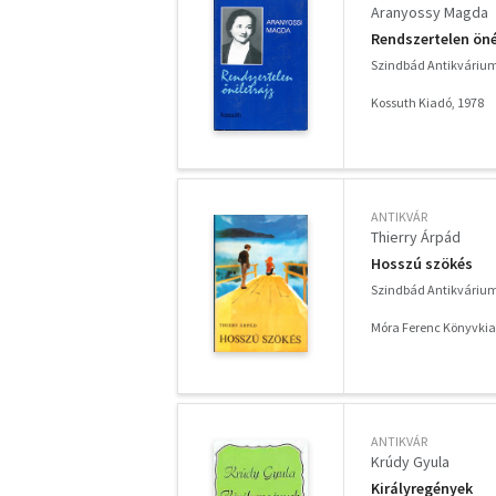
Aranyossy Magda
Rendszertelen öné
Szindbád Antikváriu
Kossuth Kiadó, 1978
ANTIKVÁR
Thierry Árpád
Hosszú szökés
Szindbád Antikváriu
Móra Ferenc Könyvkia
ANTIKVÁR
Krúdy Gyula
Királyregények