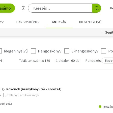
ajánló
R
YV
HANGOSKÖNYV
ANTIKVÁR
IDEGEN NYELVŰ
Segí
Idegen nyelvű
Hangoskönyv
E-hangoskönyv
Po
ós
Találatok száma: 179
1 oldalon: 60 db
Rendezés:
Elado
tig - Rokonok (Aranykönyvtár - sorozat)
m
jó állapotú antikvár könyv
adó, 1962
Beszáll