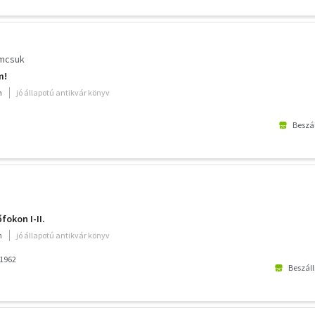
mcsuk
m!
m
jó állapotú antikvár könyv
Beszál
okon I-II.
m
jó állapotú antikvár könyv
 1962
Beszáll