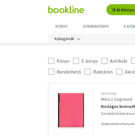
AI Könyv
KÖNYV
GYEREKKÖNYV
E-KÖN
Kategóriák
Könyv
E-könyv
Antikvár
Kategória
szűrés
További
Rendelhető
Raktáron
Akci
szűrők
ANTIKVÁR
Móricz Zsigmond
Kivilágos kivirrad
Szindbád Antikváriu
Szépirodalmi Könyvki