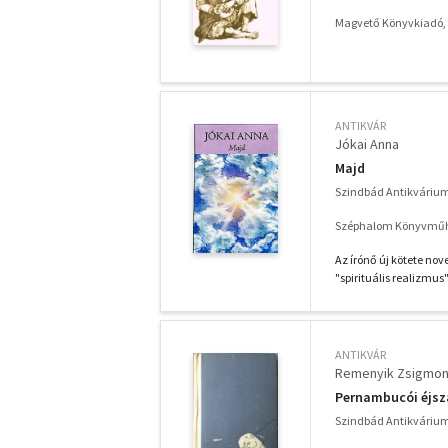
Magvető Könyvkiadó,
ANTIKVÁR
Jókai Anna
Majd
Szindbád Antikváriu
Széphalom Könyvműh
Az írónő új kötete nov
"spirituális realizmus"
ANTIKVÁR
Remenyik Zsigmo
Pernambucói éjsz
Szindbád Antikváriu