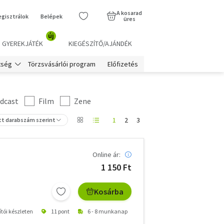
A kosarad
egisztrálok
Belépek
üres
új
GYEREKJÁTÉK
KIEGÉSZÍTŐ/AJÁNDÉK
Törzsvásárlói program
Előfizetés
tség
dcast
Film
Zene
1
2
3
tt darabszám szerint
Online ár:
1 150 Ft
Kosárba
ítói készleten
11 pont
6 - 8 munkanap