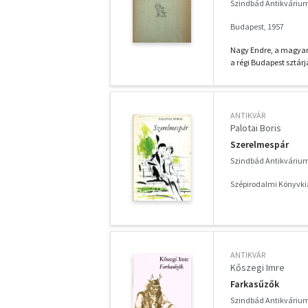
Szindbád Antikváriu
Budapest, 1957
Nagy ​Endre, a magya
a régi Budapest sztárj
ANTIKVÁR
Palotai Boris
Szerelmespár
Szindbád Antikváriu
Szépirodalmi Könyvki
ANTIKVÁR
Kőszegi Imre
Farkasűzők
Szindbád Antikváriu