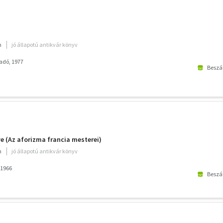
m
jó állapotú antikvár könyv
adó, 1977
Beszál
 (Az aforizma francia mesterei)
m
jó állapotú antikvár könyv
 1966
Beszál