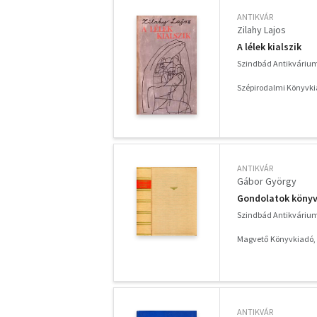
ANTIKVÁR
Zilahy Lajos
A lélek kialszik
Szindbád Antikváriu
Szépirodalmi Könyvki
ANTIKVÁR
Gábor György
Gondolatok könyve
Szindbád Antikváriu
Magvető Könyvkiadó,
ANTIKVÁR