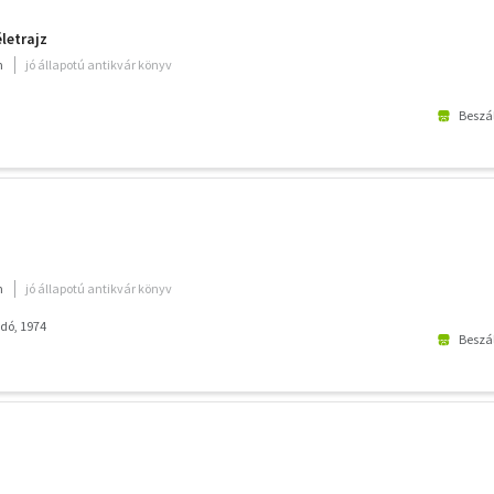
letrajz
m
jó állapotú antikvár könyv
Beszál
m
jó állapotú antikvár könyv
dó, 1974
Beszál