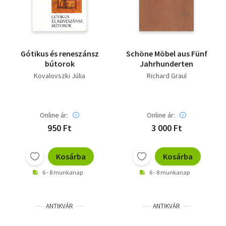
Gótikus és reneszánsz
Schöne Möbel aus Fünf
bútorok
Jahrhunderten
Kovalovszki Júlia
Richard Graul
Online ár:
Online ár:
950 Ft
3 000 Ft
Kosárba
Kosárba
6 - 8 munkanap
6 - 8 munkanap
ANTIKVÁR
ANTIKVÁR