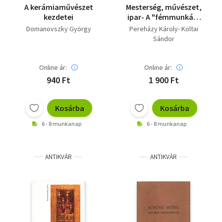
A kerámiaművészet
Mesterség, művészet,
kezdetei
ipar- A "fémmunkás"
Vállalat Ferencvárosi
Domanovszky György
Pereházy Károly- Koltai
...
Sándor
Online ár:
Online ár:
940 Ft
1 900 Ft
Kosárba
Kosárba
6 - 8 munkanap
6 - 8 munkanap
ANTIKVÁR
ANTIKVÁR