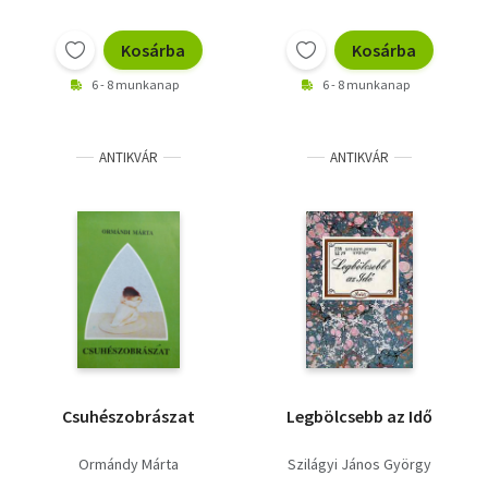
Kosárba
Kosárba
6 - 8 munkanap
6 - 8 munkanap
ANTIKVÁR
ANTIKVÁR
Csuhészobrászat
Legbölcsebb az Idő
Ormándy Márta
Szilágyi János György