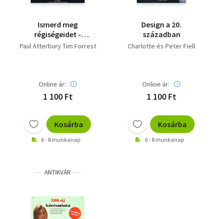
Ismerd meg
Design a 20.
régiségeidet -
században
Illusztrált vezető a
Paul Atterbury Tim Forrest
Charlotte és Peter Fiell
régi bútorok világába
Online ár:
Online ár:
1 100 Ft
1 100 Ft
Kosárba
Kosárba
6 - 8 munkanap
6 - 8 munkanap
ANTIKVÁR