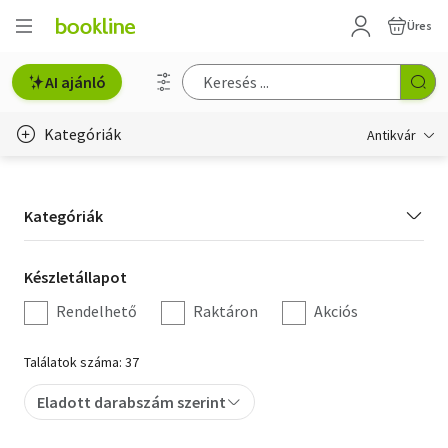
Üres
AI ajánló
Kategóriák
Antikvár
Metszet
Kategória
Kategóriák
Régi képeslap
szűrés
Életmód, egészség
Készletállapot
Készletállapot
szűrés
Rendelhető
Raktáron
Akciós
Erotika
Gyermek- és ifjúsági
Találatok száma: 37
Hobbi, szabadidő
Eladott darabszám szerint
Idegen nyelvű