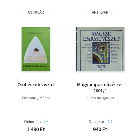
Irodalom
ANTIKVÁR
ANTIKVÁR
Kotta
Minikönyv
Művészet
Szakkönyv
Szótár, nyelvkönyv
Csuhészobrászat
Magyar iparművészet
Tankönyv, segédkönyv
2001/1
Ormándy Márta
nincs megadva
Társadalomtudomány
Természettudomány
Online ár:
Online ár:
1 490 Ft
940 Ft
Történelem