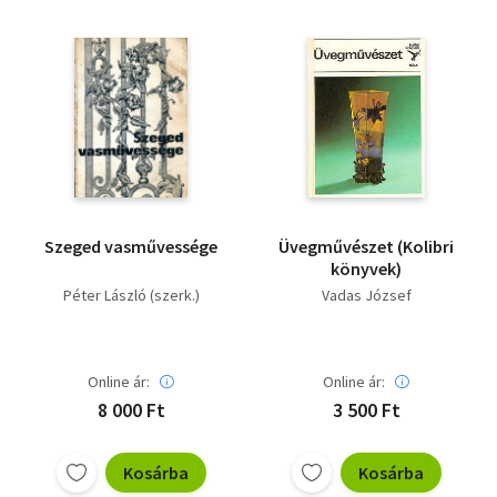
Szeged vasművessége
Üvegművészet (Kolibri
könyvek)
Péter László (szerk.)
Vadas József
Online ár:
Online ár:
8 000 Ft
3 500 Ft
Kosárba
Kosárba