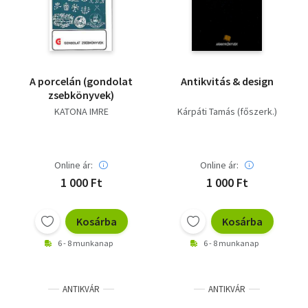
A porcelán (gondolat
Antikvitás & design
zsebkönyvek)
KATONA IMRE
Kárpáti Tamás (főszerk.)
Online ár:
Online ár:
1 000 Ft
1 000 Ft
Kosárba
Kosárba
6 - 8 munkanap
6 - 8 munkanap
ANTIKVÁR
ANTIKVÁR