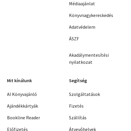
Médiaajánlat
Könyvnagykereskedés
Adatvédelem
ÁSZF
Akadálymentesítési
nyilatkozat
Mit kínálunk
Segítség
AI Könyvajánló
Szolgáltatások
Ajándékkártyák
Fizetés
Bookline Reader
Szállítás
Előfizetés
Átvevőhelyek