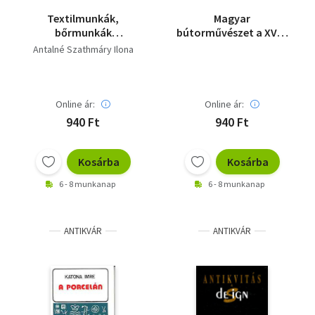
Textilmunkák,
Magyar
bőrmunkák
bútorművészet a XVIII.
(Sajátkezűleg)
században
Antalné Szathmáry Ilona
(Nagytétényi
kastélymúzeum)
Online ár:
Online ár:
940 Ft
940 Ft
Kosárba
Kosárba
6 - 8 munkanap
6 - 8 munkanap
ANTIKVÁR
ANTIKVÁR