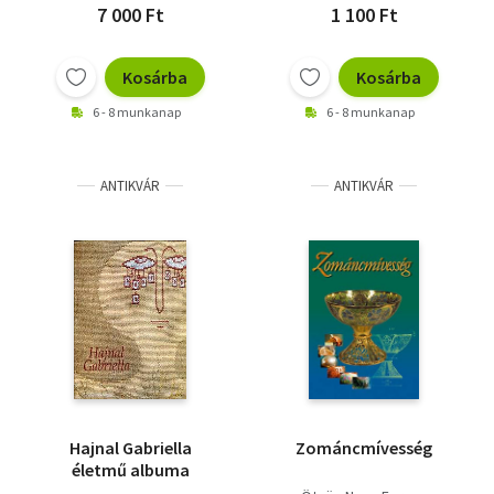
7 000 Ft
1 100 Ft
Kosárba
Kosárba
6 - 8 munkanap
6 - 8 munkanap
ANTIKVÁR
ANTIKVÁR
Hajnal Gabriella
Zománcmívesség
életmű albuma