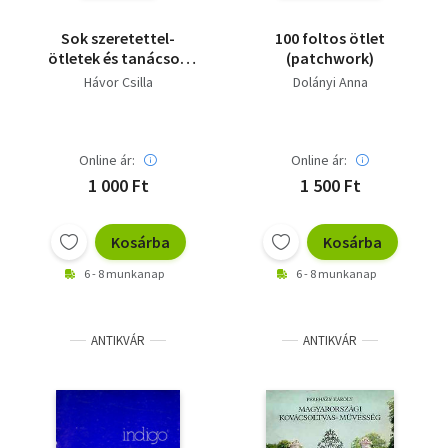
Sok szeretettel-
100 foltos ötlet
ötletek és tanácsok
(patchwork)
ajándékcsomagoláshoz
Hávor Csilla
Dolányi Anna
Online ár:
Online ár:
1 000 Ft
1 500 Ft
Kosárba
Kosárba
6 - 8 munkanap
6 - 8 munkanap
ANTIKVÁR
ANTIKVÁR