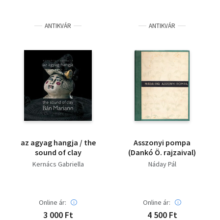
ANTIKVÁR
ANTIKVÁR
az agyag hangja / the
Asszonyi pompa
sound of clay
(Dankó Ö. rajzaival)
Kernács Gabriella
Náday Pál
Online ár:
Online ár:
3 000 Ft
4 500 Ft