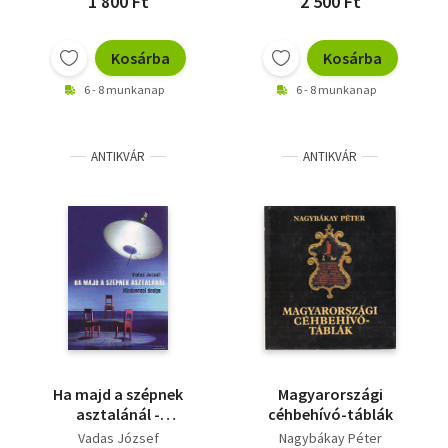
1 800 Ft
2 500 Ft
Kosárba
Kosárba
6 - 8 munkanap
6 - 8 munkanap
ANTIKVÁR
ANTIKVÁR
Ha majd a szépnek
Magyarországi
asztalánál -
céhbehívó-táblák
Mindennapi design
Vadas József
Nagybákay Péter