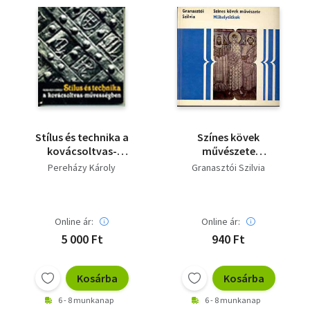
Stílus és technika a
Színes kövek
kovácsoltvas-
művészete
művességben
(Műhelytitkok)
Pereházy Károly
Granasztói Szilvia
Online ár:
Online ár:
5 000 Ft
940 Ft
Kosárba
Kosárba
6 - 8 munkanap
6 - 8 munkanap