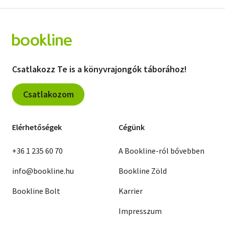
Csatlakozz Te is a könyvrajongók táborához!
Csatlakozom
Elérhetőségek
Cégünk
+36 1 235 60 70
A Bookline-ról bővebben
info@bookline.hu
Bookline Zöld
Bookline Bolt
Karrier
Impresszum