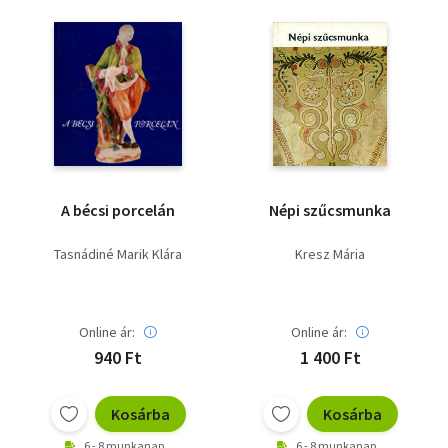
A bécsi porcelán
Népi szűcsmunka
Tasnádiné Marik Klára
Kresz Mária
Online ár:
Online ár:
940 Ft
1 400 Ft
Kosárba
Kosárba
6 - 8 munkanap
6 - 8 munkanap