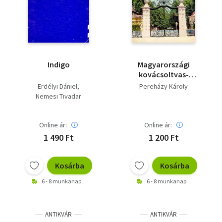
Indigo
Magyarországi
kovácsoltvas-
művesség
Erdélyi Dániel
Pereházy Károly
Nemesi Tivadar
Online ár:
Online ár:
1 490 Ft
1 200 Ft
Kosárba
Kosárba
6 - 8 munkanap
6 - 8 munkanap
ANTIKVÁR
ANTIKVÁR