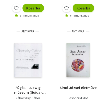
Vallás
Kosárba
Kosárba
Egyéb
6 - 8 munkanap
6 - 8 munkanap
ANTIKVÁR
ANTIKVÁR
Fúgák - Ludwig
Simó József életműve
múzeum (Guida-
Riposta-Repercussio)
Záborszky Gábor
Losonci Miklós