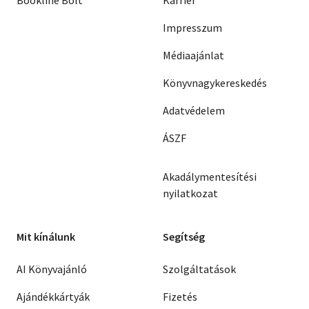
Bookline Bolt
Karrier
Impresszum
Médiaajánlat
Könyvnagykereskedés
Adatvédelem
ÁSZF
Akadálymentesítési
nyilatkozat
Mit kínálunk
Segítség
AI Könyvajánló
Szolgáltatások
Ajándékkártyák
Fizetés