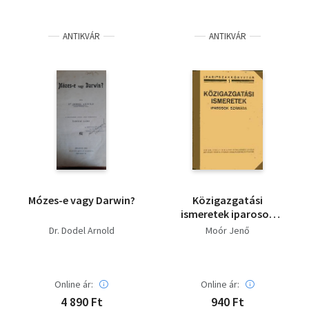
ANTIKVÁR
ANTIKVÁR
Mózes-e vagy Darwin?
Közigazgatási
ismeretek iparosok
számára - Gyűjtői
Dr. Dodel Arnold
Moór Jenő
állapotú
Online ár:
Online ár:
4 890 Ft
940 Ft