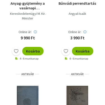
Anyag-gyüjtemény a
Bűnvádi perrendtartás
vasárnapi
munkaszüneti
Kereskedelemügyi M. Kir.
Angyal-Isaák
szabályok
Minister
módosításához
Online ár:
Online ár:
9 990 Ft
3 990 Ft
Kosárba
Kosárba
4 - 6 munkanap
4 - 6 munkanap
ANTIKVÁR
ANTIKVÁR