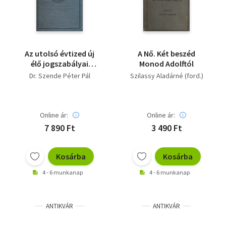
Az utolsó évtized új
A Nő. Két beszéd
élő jogszabályai
Monod Adolftól
IV.kötet: Hiteljog
Dr. Szende Péter Pál
Szilassy Aladárné (ford.)
Online ár:
Online ár:
7 890 Ft
3 490 Ft
Kosárba
Kosárba
4 - 6 munkanap
4 - 6 munkanap
ANTIKVÁR
ANTIKVÁR