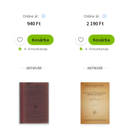
Könyvtára Új sorozat
30. szám. 1943.
Kolozsvár)
Online ár:
Online ár:
940 Ft
2 190 Ft
Kosárba
Kosárba
4 - 6 munkanap
4 - 6 munkanap
ANTIKVÁR
ANTIKVÁR