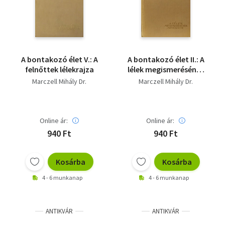
A bontakozó élet V.: A
A bontakozó élet II.: A
felnőttek lélekrajza
lélek megismerésének
művészete
Marczell Mihály Dr.
Marczell Mihály Dr.
Online ár:
Online ár:
940 Ft
940 Ft
Kosárba
Kosárba
4 - 6 munkanap
4 - 6 munkanap
ANTIKVÁR
ANTIKVÁR