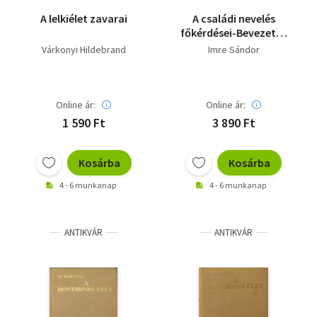
A lelkiélet zavarai
A családi nevelés
főkérdései-Bevezetés
a szülői
Várkonyi Hildebrand
Imre Sándor
gondolkodásba
Online ár:
Online ár:
1 590 Ft
3 890 Ft
Kosárba
Kosárba
4 - 6 munkanap
4 - 6 munkanap
ANTIKVÁR
ANTIKVÁR