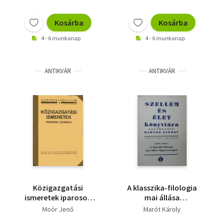
Kosárba
Kosárba
4 - 6 munkanap
4 - 6 munkanap
ANTIKVÁR
ANTIKVÁR
Közigazgatási
A klasszika-filologia
ismeretek iparosok
mai állása
számára
Magyarországon
Moór Jenő
Marót Károly
(Szellem és Élet