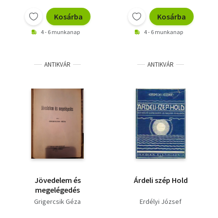
Vallás
Kosárba
Kosárba
Egyéb
4 - 6 munkanap
4 - 6 munkanap
ANTIKVÁR
ANTIKVÁR
Jövedelem és
Árdeli szép Hold
megelégedés
Grigercsik Géza
Erdélyi József