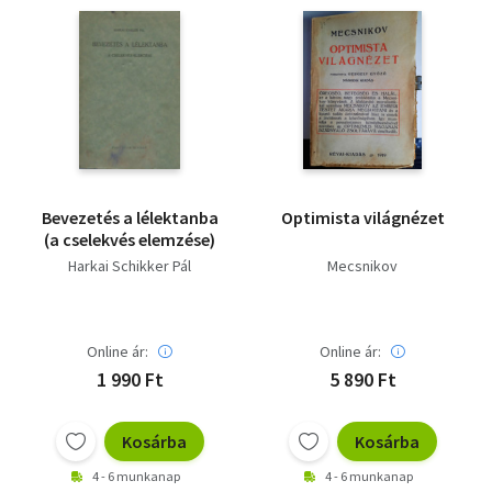
Bevezetés a lélektanba
Optimista világnézet
(a cselekvés elemzése)
Harkai Schikker Pál
Mecsnikov
Online ár:
Online ár:
1 990 Ft
5 890 Ft
Kosárba
Kosárba
4 - 6 munkanap
4 - 6 munkanap