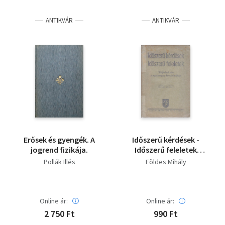
Irodalom
ANTIKVÁR
ANTIKVÁR
Kotta
Minikönyv
Művészet
Szakkönyv
Szótár, nyelvkönyv
Erősek és gyengék. A
Időszerű kérdések -
Tankönyv, segédkönyv
jogrend fizikája.
Időszerű feleletek
(Fölfedező séta a
Pollák Illés
Földes Mihály
nyersanyag
Társadalomtudomány
birodalmában) -
Gyűjtői állapotú
Természettudomány
Online ár:
Online ár:
2 750 Ft
990 Ft
Történelem