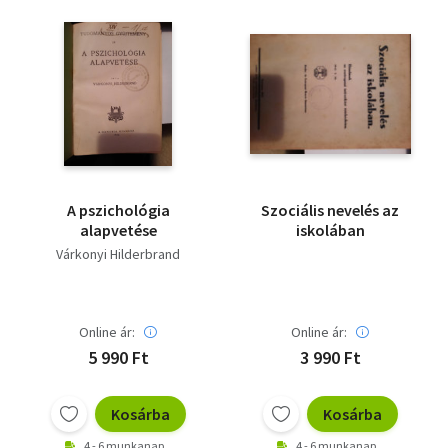
A pszichológia
Szociális nevelés az
alapvetése
iskolában
Várkonyi Hilderbrand
Online ár:
Online ár:
5 990 Ft
3 990 Ft
Kosárba
Kosárba
4 - 6 munkanap
4 - 6 munkanap