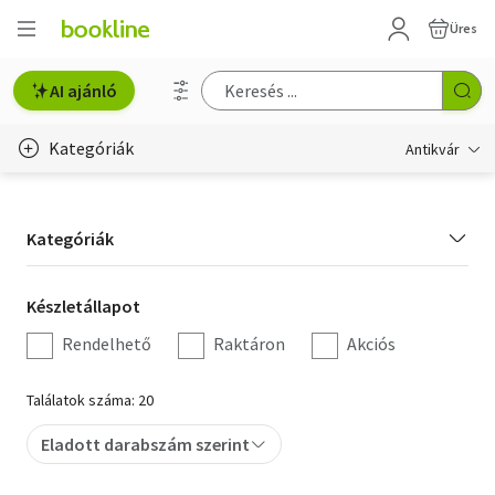
Üres
AI ajánló
Kategóriák
Antikvár
Metszet
Kategória
Kategóriák
Régi képeslap
szűrés
Életmód, egészség
Készletállapot
Készletállapot
szűrés
Rendelhető
Raktáron
Akciós
Erotika
Gyermek- és ifjúsági
Találatok száma: 20
Hobbi, szabadidő
Eladott darabszám szerint
Idegen nyelvű