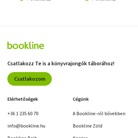
Csatlakozz Te is a könyvrajongók táborához!
Csatlakozom
Elérhetőségek
Cégünk
+36 1 235 60 70
A Bookline-ról bővebben
info@bookline.hu
Bookline Zöld