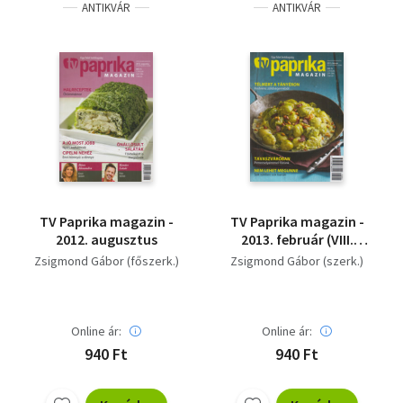
ANTIKVÁR
ANTIKVÁR
TV Paprika magazin -
TV Paprika magazin -
2012. augusztus
2013. február (VIII.
évfolyam 2. szám)
Zsigmond Gábor (főszerk.)
Zsigmond Gábor (szerk.)
Online ár:
Online ár:
940 Ft
940 Ft