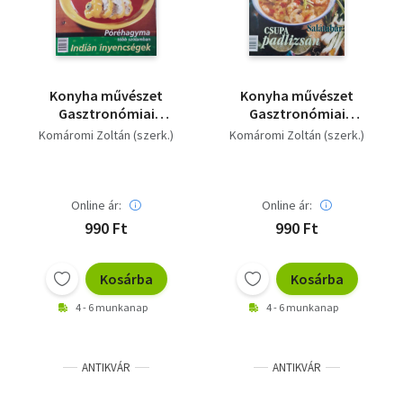
Konyha művészet
Konyha művészet
Gasztronómiai
Gasztronómiai
magazin - 1999/2
magazin - 1999/3
Komáromi Zoltán (szerk.)
Komáromi Zoltán (szerk.)
Online ár:
Online ár:
990 Ft
990 Ft
Kosárba
Kosárba
4 - 6 munkanap
4 - 6 munkanap
ANTIKVÁR
ANTIKVÁR