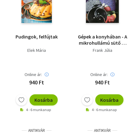
Pudingok, felfújtak
Gépek a konyhában - A
mikrohullámú sütő és
társai
Elek Mária
Frank Júlia
Online ár:
Online ár:
940 Ft
940 Ft
Kosárba
Kosárba
4 - 6 munkanap
4 - 6 munkanap
ANTIKVÁR
ANTIKVÁR