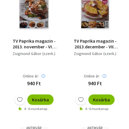
TV Paprika magazin -
TV Paprika magazin -
2013. november - VIII.
2013.december - VIII.
évfolyam 11. szám
évfolyam 12. szám
Zsigmond Gábor (szerk.)
Zsigmond Gábor (szerk.)
Online ár:
Online ár:
940 Ft
940 Ft
Kosárba
Kosárba
4 - 6 munkanap
4 - 6 munkanap
ANTIKVÁR
ANTIKVÁR