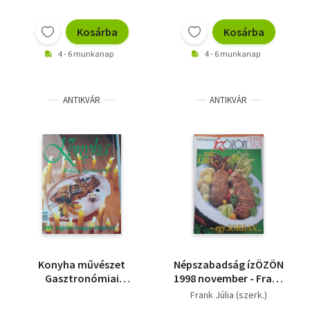
Kosárba
Kosárba
4 - 6 munkanap
4 - 6 munkanap
ANTIKVÁR
ANTIKVÁR
Konyha művészet
Népszabadság ízÖZÖN
Gasztronómiai
1998 november - Frank
magazin - 1999/6
Júlia konyhája
Frank Júlia (szerk.)