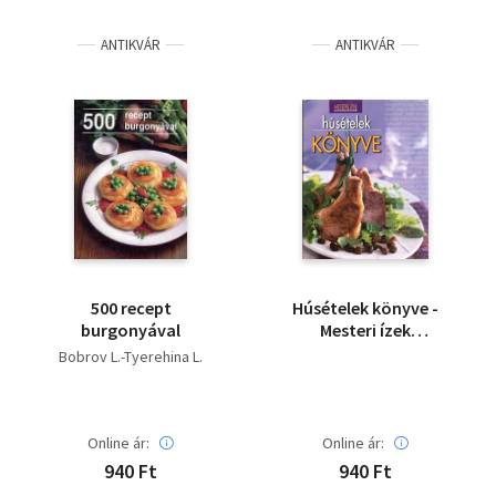
Irodalom
ANTIKVÁR
ANTIKVÁR
Kotta
Minikönyv
Művészet
Szakkönyv
Szótár, nyelvkönyv
500 recept
Húsételek könyve -
Tankönyv, segédkönyv
burgonyával
Mesteri ízek
mindenkinek
Bobrov L.-Tyerehina L.
Társadalomtudomány
Természettudomány
Online ár:
Online ár:
940 Ft
940 Ft
Történelem