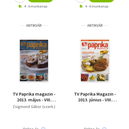
4 - 6 munkanap
4 - 6 munkanap
ANTIKVÁR
ANTIKVÁR
TV Paprika magazin -
TV Paprika Magazin -
2013. május - VIII.
2013. június - VIII.
évfolyam 5. szám
évfolyam 6.szám
Zsigmond Gábor (szerk.)