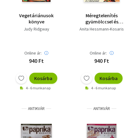
Vegetáriánusok
Méregtelenítés
könyve
gyümölccsel és
zöldséggel
Judy Ridgway
Anita Hessmann-Kosaris
Online ár:
Online ár:
940 Ft
940 Ft
Kosárba
Kosárba
4 - 6 munkanap
4 - 6 munkanap
ANTIKVÁR
ANTIKVÁR