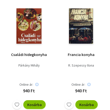
Családi hidegkonyha
Francia konyha
Párkány Mihály
R. Szepessy Ilona
Online ár:
Online ár:
940 Ft
940 Ft
Kosárba
Kosárba