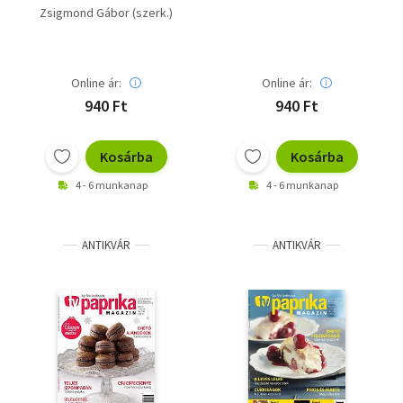
évfolyam 4. szám
Zsigmond Gábor (szerk.)
Online ár:
Online ár:
940 Ft
940 Ft
Kosárba
Kosárba
4 - 6 munkanap
4 - 6 munkanap
ANTIKVÁR
ANTIKVÁR