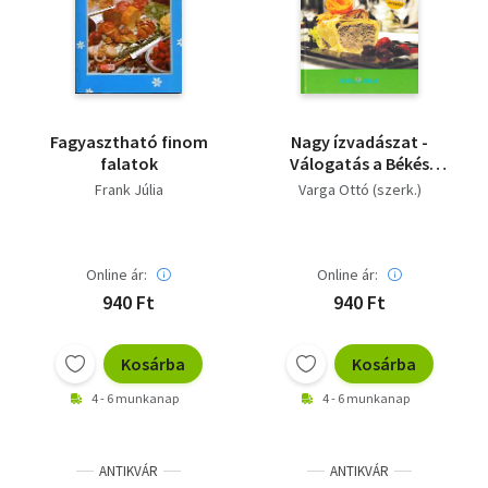
Fagyasztható finom
Nagy ízvadászat -
falatok
Válogatás a Békés
Megyei Hírlap 2007. évi
Frank Júlia
Varga Ottó (szerk.)
receptversenyéből
Online ár:
Online ár:
940 Ft
940 Ft
Kosárba
Kosárba
4 - 6 munkanap
4 - 6 munkanap
ANTIKVÁR
ANTIKVÁR