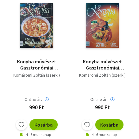
Konyha művészet
Konyha művészet
Gasztronómiai
Gasztronómiai
magazin - 1999/3
magazin - 1999/4
Komáromi Zoltán (szerk.)
Komáromi Zoltán (szerk.)
Online ár:
Online ár:
990 Ft
990 Ft
Kosárba
Kosárba
4 - 6 munkanap
4 - 6 munkanap