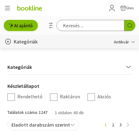
Üres
AI ajánló
Kategóriák
Antikvár
Metszet
Kategória
Kategóriák
Régi képeslap
szűrés
Életmód, egészség
Készletállapot
Készletállapot
szűrés
Rendelhető
Raktáron
Akciós
Erotika
Gyermek- és ifjúsági
Találatok száma: 1247
1 oldalon: 60 db
Hobbi, szabadidő
Eladott darabszám szerint
1
2
3
Idegen nyelvű