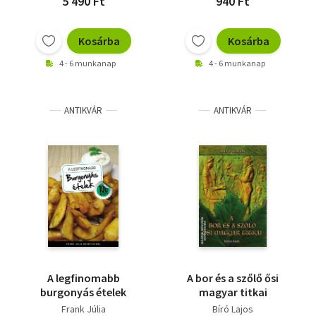
5 490 Ft
940 Ft
Kosárba
Kosárba
4 - 6 munkanap
4 - 6 munkanap
ANTIKVÁR
ANTIKVÁR
A legfinomabb
A bor és a szőlő ősi
burgonyás ételek
magyar titkai
Frank Júlia
Bíró Lajos