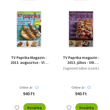
TV Paprika Magazin -
TV Paprika magazin -
2013. augusztus - VIII.
2013. július - VIII.
évfolyam 8.szám
évfolyam 7. szám
Zsigmond Gábor (szerk.)
Online ár:
Online ár:
940 Ft
940 Ft
Kosárba
Kosárba