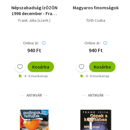
Népszabadság ízÖZÖN
Magyaros finomságok
1998 december - Frank
Júlia konyhája
Frank Júlia (szerk.)
Tóth Csaba
Online ár:
Online ár:
940 Ft
940 Ft
Kosárba
Kosárba
4 - 6 munkanap
4 - 6 munkanap
ANTIKVÁR
ANTIKVÁR