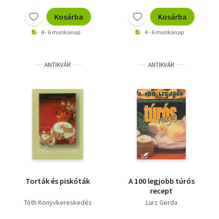
Vallás
Kosárba
Kosárba
Egyéb
4 - 6 munkanap
4 - 6 munkanap
ANTIKVÁR
ANTIKVÁR
Torták és piskóták
A 100 legjobb túrós
recept
Tóth Könyvkereskedés
Lurz Gerda