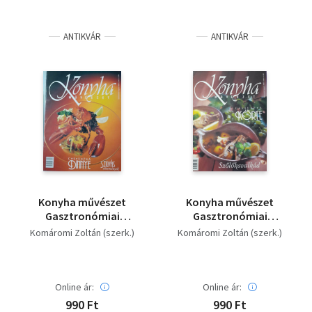
ANTIKVÁR
ANTIKVÁR
Konyha művészet
Konyha művészet
Gasztronómiai
Gasztronómiai
magazin - 1999/4
magazin - 1999/5
Komáromi Zoltán (szerk.)
Komáromi Zoltán (szerk.)
Online ár:
Online ár:
990 Ft
990 Ft