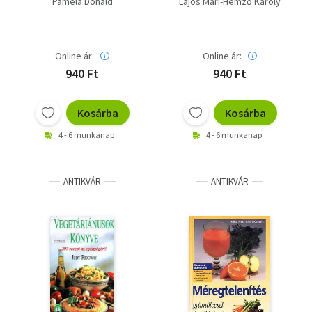
Pamela Donald
Lajos Mari-Hemző Károly
Online ár:
Online ár:
940 Ft
940 Ft
Kosárba
Kosárba
4 - 6 munkanap
4 - 6 munkanap
ANTIKVÁR
ANTIKVÁR