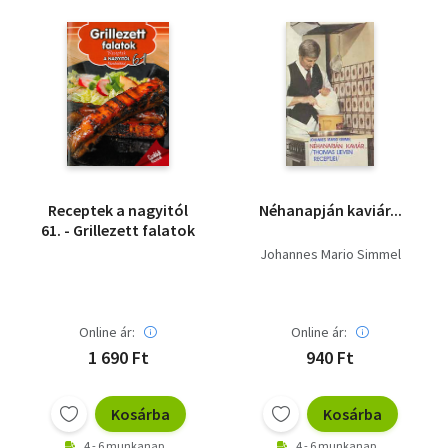
Receptek a nagyitól
Néhanapján kaviár...
61. - Grillezett falatok
Johannes Mario Simmel
Online ár:
Online ár:
1 690 Ft
940 Ft
Kosárba
Kosárba
4 - 6 munkanap
4 - 6 munkanap