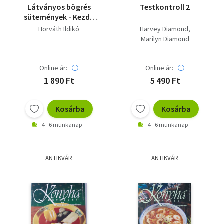
Látványos bögrés
Testkontroll 2
sütemények - Kezdő
háziasszonyok
Horváth Ildikó
Harvey Diamond
kedvencei
Marilyn Diamond
Online ár:
Online ár:
1 890 Ft
5 490 Ft
Kosárba
Kosárba
4 - 6 munkanap
4 - 6 munkanap
ANTIKVÁR
ANTIKVÁR