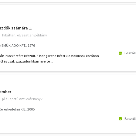
ezdők számára 1.
hibátlan, olvasatlan példány
ENEMŰKIADÓ KFT., 1976
Beszáll
-blockflötére készült. E hangszer a bécsi klasszikusok korában
ból és csak századunkban nyerte ...
vember
jó állapotú antikvár könyv
ereskedelmi Kft., 2005
Beszáll