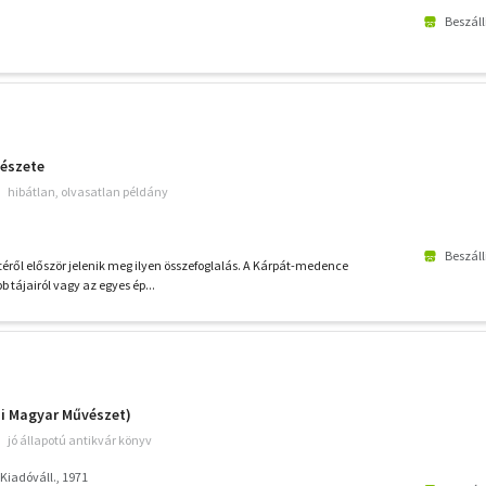
Beszáll
tészete
hibátlan, olvasatlan példány
Beszáll
etéről először jelenik meg ilyen összefoglalás. A Kárpát-medence
b tájairól vagy az egyes ép...
ai Magyar Művészet)
jó állapotú antikvár könyv
Kiadóváll., 1971