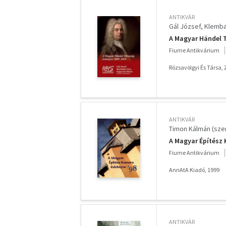
ANTIKVÁR
Gál József
Klemba
A Magyar Händel 
Fiume Antikvárium
Rózsavölgyi És Társa, 
ANTIKVÁR
Timon Kálmán (szer
A Magyar Építész
Fiume Antikvárium
AnnAtA Kiadó, 1999
ANTIKVÁR