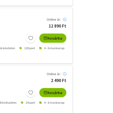
Online ár:
12 890 Ft
Kosárba
tói készleten
128 pont
4 - 6 munkanap
Online ár:
2 490 Ft
Kosárba
ítói készleten
24 pont
4 - 6 munkanap