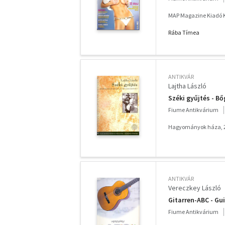
MAP Magazine Kiadó K
Rába Tímea
ANTIKVÁR
Lajtha László
Széki gyűjtés - B
Fiume Antikvárium
Hagyományok háza, 
ANTIKVÁR
Vereczkey László
Gitarren-ABC - Gui
Fiume Antikvárium