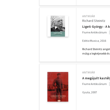
ANTIKVÁR
Richard Steinitz
Ligeti György - A 
Fiume Antikvárium
Editio Musica, 2016
Richard Steinitz ang
máig a legteljesebb és 
ANTIKVÁR
A megújult kastély
Fiume Antikvárium
Gyula, 2007