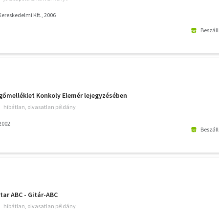
ereskedelmi Kft., 2006
Beszáll
őgőmelléklet Konkoly Elemér lejegyzésében
hibátlan, olvasatlan példány
2002
Beszáll
tar ABC - Gitár-ABC
hibátlan, olvasatlan példány