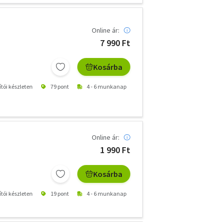
Online ár:
7 990 Ft
Kosárba
ítói készleten
79 pont
4 - 6 munkanap
Online ár:
1 990 Ft
Kosárba
ítói készleten
19 pont
4 - 6 munkanap