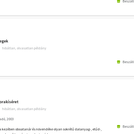
Beszáll
tegek
hibátlan, olvasatlan példány
Beszáll
orakíséret
hibátlan, olvasatlan példány
adó, 2003
Beszáll
a kezében oboatanár és növendéke olyan sokrétű dalanyag-, etűd-,