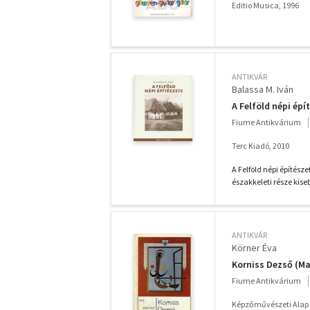
Editio Musica, 1996
ANTIKVÁR
Balassa M. Iván
A Felföld népi épí
Fiume Antikvárium
Terc Kiadó, 2010
A Felföld népi építész
északkeleti része kiseb
ANTIKVÁR
Körner Éva
Korniss Dezső (M
Fiume Antikvárium
Képzőművészeti Alap 