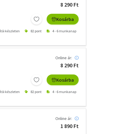
8 290 Ft
Kosárba
ítói készleten
82 pont
4 - 6 munkanap
Online ár:
8 290 Ft
Kosárba
ítói készleten
82 pont
4 - 6 munkanap
Online ár:
1 890 Ft