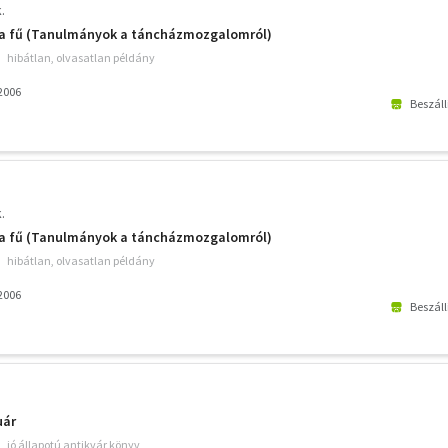
.
ő a fű (Tanulmányok a táncházmozgalomról)
hibátlan, olvasatlan példány
2006
Beszáll
.
ő a fű (Tanulmányok a táncházmozgalomról)
hibátlan, olvasatlan példány
2006
Beszáll
uár
jó állapotú antikvár könyv