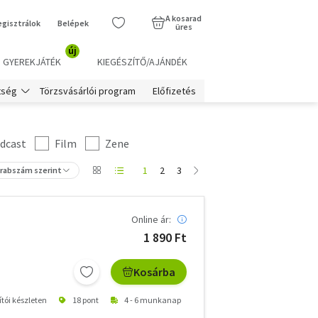
A kosarad
egisztrálok
Belépek
üres
új
GYEREKJÁTÉK
KIEGÉSZÍTŐ/AJÁNDÉK
Törzsvásárlói program
Előfizetés
tség
dcast
Film
Zene
1
2
3
arabszám szerint
Online ár:
1 890 Ft
Kosárba
ítói készleten
18 pont
4 - 6 munkanap