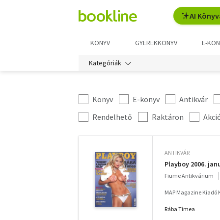
AI Könyv
KÖNYV
GYEREKKÖNYV
E-KÖN
Kategóriák
Könyv
E-könyv
Antikvár
Kategória
szűrés
További
Rendelhető
Raktáron
Akci
szűrők
ANTIKVÁR
Playboy 2006. jan
Fiume Antikvárium
MAP Magazine Kiadó K
Rába Tímea