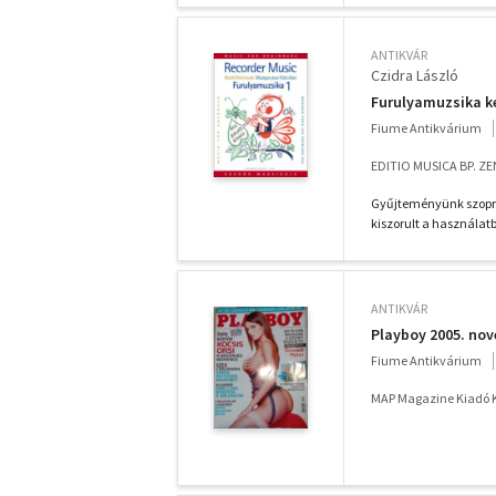
ANTIKVÁR
Czidra László
Furulyamuzsika k
Fiume Antikvárium
EDITIO MUSICA BP. Z
Gyűjteményünk szoprán
kiszorult a használat
ANTIKVÁR
Playboy 2005. no
Fiume Antikvárium
MAP Magazine Kiadó K