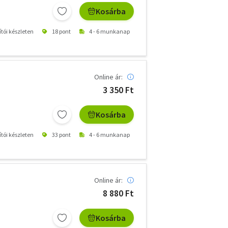
Kosárba
ítói készleten
18 pont
4 - 6 munkanap
Online ár:
3 350 Ft
Kosárba
ítói készleten
33 pont
4 - 6 munkanap
Online ár:
8 880 Ft
Kosárba