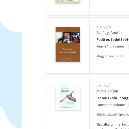
ANTIKVÁR
Szilágyi András
Fedő és fedett ré
Fiume Antikvárium
Magyar Téka, 2011
ANTIKVÁR
Munia Zoltán
Oboaiskola. Zong
Fiume Antikvárium
Eötvös József Könyvki
Első alkalommal tart 