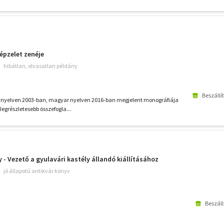
képzelet zenéje
hibátlan, olvasatlan példány
Beszállí
ol nyelven 2003-ban, magyar nyelven 2016-ban megjelent monográfiája
legrészletesebb összefogla...
 - Vezető a gyulavári kastély állandó kiállításához
jó állapotú antikvár könyv
Beszáll