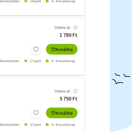
ítói készleten
14 pont
4 - 6 munkanap
Online ár:
1 780 Ft
Kosárba
ítói készleten
17 pont
4 - 6 munkanap
Online ár:
5 750 Ft
Kosárba
ítói készleten
57 pont
4 - 6 munkanap