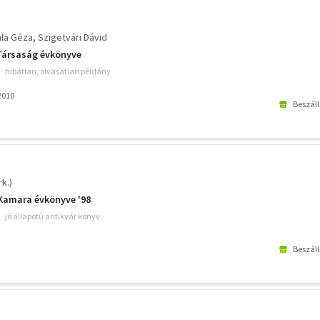
la Géza
Szigetvári Dávid
Társaság évkönyve
hibátlan, olvasatlan példány
2010
Beszáll
k.)
 Kamara évkönyve '98
jó állapotú antikvár könyv
Beszáll