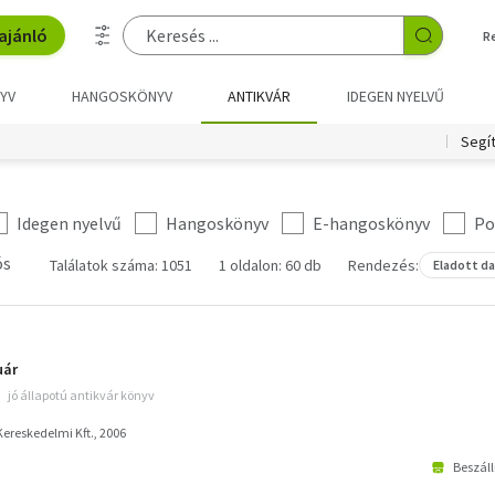
ajánló
R
YV
HANGOSKÖNYV
ANTIKVÁR
IDEGEN NYELVŰ
Segí
Idegen nyelvű
Hangoskönyv
E-hangoskönyv
Po
ós
Találatok száma: 1051
1 oldalon: 60 db
Rendezés:
Eladott d
uár
jó állapotú antikvár könyv
ereskedelmi Kft., 2006
Beszáll