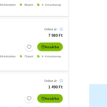
ítói készleten
88 pont
4 - 6 munkanap
Online ár:
7 980 Ft
Kosárba
ítói készleten
79 pont
4 - 6 munkanap
Online ár:
1 490 Ft
Kosárba