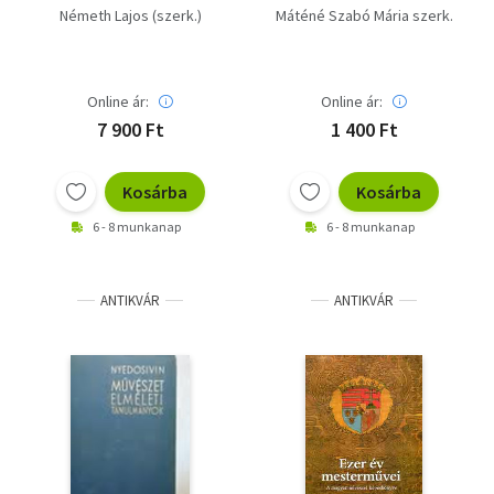
Kör - dedikálta a szerk.
Németh Lajos (szerk.)
Máténé Szabó Mária szerk.
Online ár:
Online ár:
7 900 Ft
1 400 Ft
Kosárba
Kosárba
6 - 8 munkanap
6 - 8 munkanap
ANTIKVÁR
ANTIKVÁR