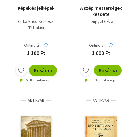
Képek és jelképek
A szép mesterségek
kezdete
Cifka-Friss-Kertész-
Lengyel GÉza
Tótfalusi
Online ár:
Online ár:
1 100 Ft
1 000 Ft
Kosárba
Kosárba
6 - 8 munkanap
6 - 8 munkanap
ANTIKVÁR
ANTIKVÁR