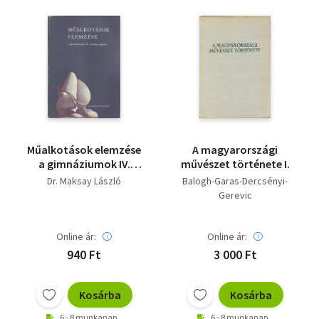
Műalkotások elemzése
A magyarországi
a gimnáziumok IV.
művészet története I.
osztálya számára
Dr. Maksay László
Balogh-Garas-Dercsényi-
Gerevic
Online ár:
Online ár:
940 Ft
3 000 Ft
Kosárba
Kosárba
6 - 8 munkanap
6 - 8 munkanap