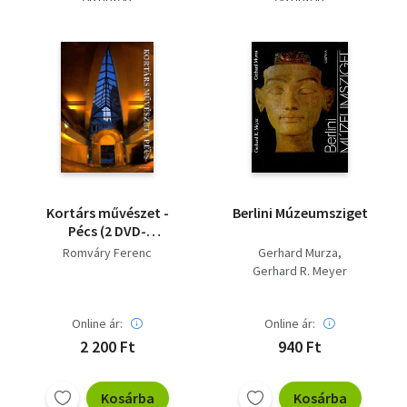
Kortárs művészet -
Berlini Múzeumsziget
Pécs (2 DVD-
MELLÉKLETTEL) - 1 db
Romváry Ferenc
Gerhard Murza
DVD hiányzik!!
Gerhard R. Meyer
Online ár:
Online ár:
2 200 Ft
940 Ft
Kosárba
Kosárba