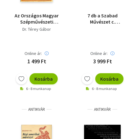
Az Országos Magyar
7 db a Szabad
Szépművészeti
Művészet c.
Múzeum régi
folyóiratból: 1947.11-
Dr. Térey Gábor
képtárának
12.sz (nov-dec), 1948.
katalógusa - 81
1-5.sz.(jan-máj). -
illusztrációval
saját fotó!
Online ár:
Online ár:
1 499 Ft
3 999 Ft
Kosárba
Kosárba
6 - 8 munkanap
6 - 8 munkanap
ANTIKVÁR
ANTIKVÁR