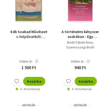
4 db Szabad Művészet
A történelmi kényszer
c.folyóiratból:
sodrában - Egy
1947.11.sz. + 1948.1.sz.
művész házaspár élete
Bodó Fábián Ilona
+ 1948.4.sz. + 1949.
- újszerű
Szamosszegi Bodó
ápr.- különszám.
Sándor
Online ár:
Online ár:
1 500 Ft
940 Ft
Kosárba
Kosárba
6 - 8 munkanap
6 - 8 munkanap
ANTIKVÁR
ANTIKVÁR