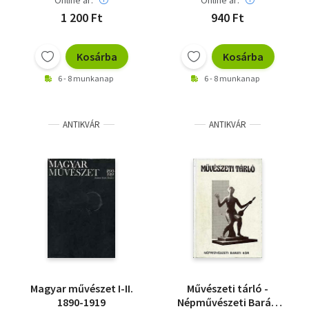
Online ár:
Online ár:
1 200 Ft
940 Ft
Kosárba
Kosárba
6 - 8 munkanap
6 - 8 munkanap
ANTIKVÁR
ANTIKVÁR
Magyar művészet I-II.
Művészeti tárló -
1890-1919
Népművészeti Baráti