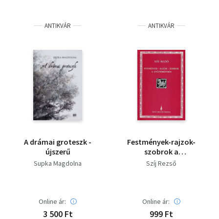
ANTIKVÁR
ANTIKVÁR
A drámai groteszk -
Festmények-rajzok-
újszerű
szobrok a
gyűjteményben
Supka Magdolna
Szíj Rezső
(kiállítási katalógus)
Online ár:
Online ár:
3 500 Ft
999 Ft