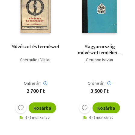
Művészet és természet
Magyarország
művészeti emlékei 1.
(Dunántúl)
Cherbuliez Viktor
Genthon István
Online ár:
Online ár:
2 700 Ft
3 500 Ft
Kosárba
Kosárba
6 - 8 munkanap
6 - 8 munkanap