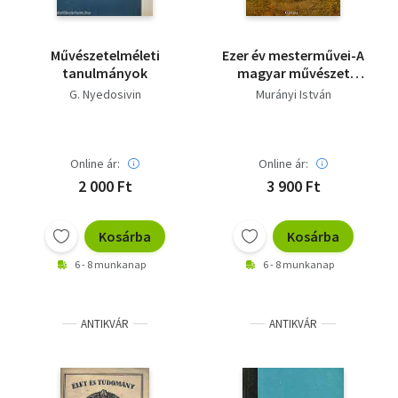
Művészetelméleti
Ezer év mesterművei-A
tanulmányok
magyar művészet
képeskönyve
G. Nyedosivin
Murányi István
Online ár:
Online ár:
2 000 Ft
3 900 Ft
Kosárba
Kosárba
6 - 8 munkanap
6 - 8 munkanap
ANTIKVÁR
ANTIKVÁR