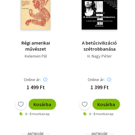
Régi amerikai
A betűcivilizáció
művészet
szétrobbanása
Kelemen Pál
H. Nagy Péter
Online ár:
Online ár:
1 499 Ft
1 399 Ft
Kosárba
Kosárba
6 - 8 munkanap
6 - 8 munkanap
ANTIKVÁR
ANTIKVÁR