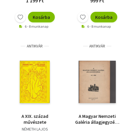
1 199 Ft
999 Ft
Kosárba
Kosárba
6 - 8 munkanap
6 - 8 munkanap
ANTIKVÁR
ANTIKVÁR
A XIX. század
A Magyar Nemzeti
művészete
Galéria állagjegyzéke
II/a
NÉMETH LAJOS