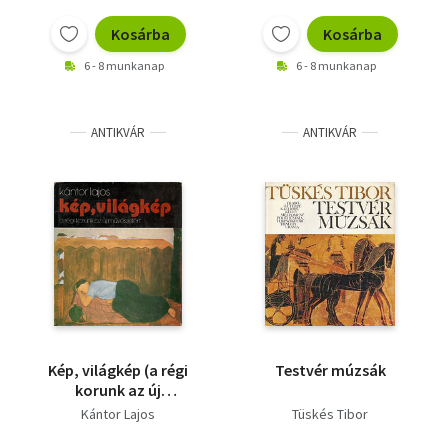
Vallás
Kosárba
Kosárba
Egyéb
6 - 8 munkanap
6 - 8 munkanap
ANTIKVÁR
ANTIKVÁR
Kép, világkép (a régi
Testvér múzsák
korunk az új
művészetért)
Kántor Lajos
Tüskés Tibor