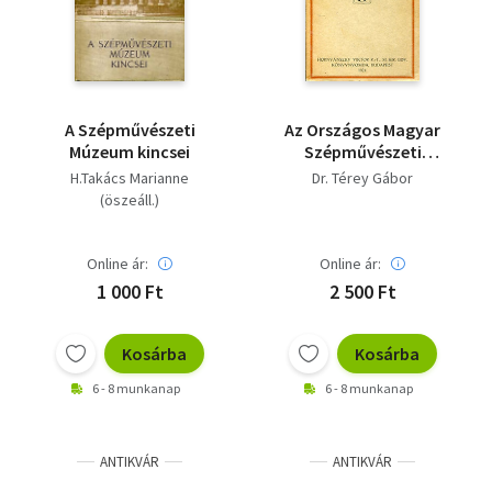
A Szépművészeti
Az Országos Magyar
Múzeum kincsei
Szépművészeti
Múzeum régi
H.Takács Marianne
Dr. Térey Gábor
képtárának
(öszeáll.)
katalógusa
Online ár:
Online ár:
1 000 Ft
2 500 Ft
Kosárba
Kosárba
6 - 8 munkanap
6 - 8 munkanap
ANTIKVÁR
ANTIKVÁR