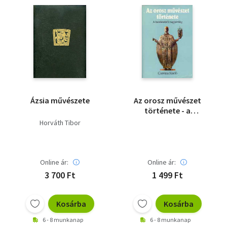
Ázsia művészete
Az orosz művészet
története - a
kezdetektől napjainkig
Horváth Tibor
Online ár:
Online ár:
3 700 Ft
1 499 Ft
Kosárba
Kosárba
6 - 8 munkanap
6 - 8 munkanap