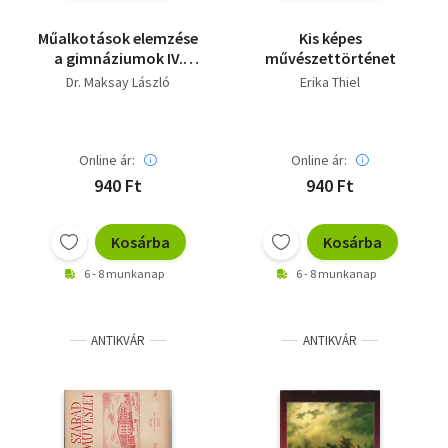
Műalkotások elemzése
Kis képes
a gimnáziumok IV.
művészettörténet
osztálya számára
Dr. Maksay László
Erika Thiel
Online ár:
Online ár:
940 Ft
940 Ft
Kosárba
Kosárba
6 - 8 munkanap
6 - 8 munkanap
ANTIKVÁR
ANTIKVÁR