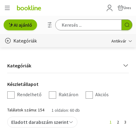
Üres
AI ajánló
Kategóriák
Antikvár
Metszet
Kategória
Kategóriák
Régi képeslap
szűrés
Életmód, egészség
Készletállapot
Készletállapot
szűrés
Rendelhető
Raktáron
Akciós
Erotika
Gyermek- és ifjúsági
Találatok száma: 154
1 oldalon: 60 db
Hobbi, szabadidő
Eladott darabszám szerint
1
2
3
Idegen nyelvű