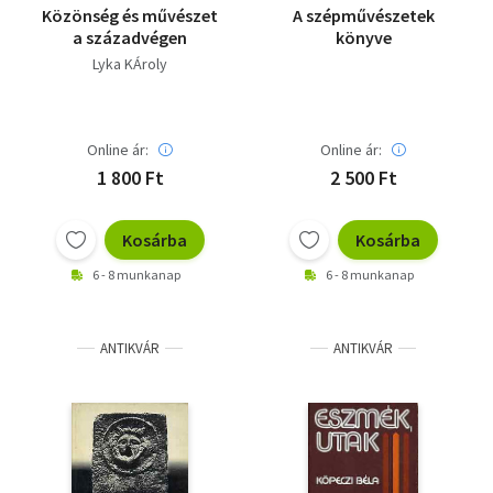
Közönség és művészet
A szépművészetek
a századvégen
könyve
Lyka KÁroly
Online ár:
Online ár:
1 800 Ft
2 500 Ft
Kosárba
Kosárba
6 - 8 munkanap
6 - 8 munkanap
ANTIKVÁR
ANTIKVÁR