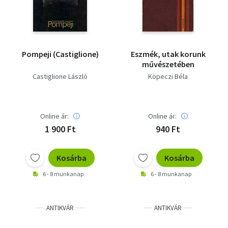
Pompeji (Castiglione)
Eszmék, utak korunk
művészetében
Castiglione László
Köpeczi Béla
Online ár:
Online ár:
1 900 Ft
940 Ft
Kosárba
Kosárba
6 - 8 munkanap
6 - 8 munkanap
ANTIKVÁR
ANTIKVÁR