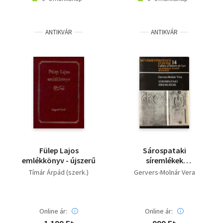
ANTIKVÁR
ANTIKVÁR
Fülep Lajos
Sárospataki
emlékkönyv - újszerű
síremlékek
(Művészettörténeti
Tímár Árpád (szerk.)
Gervers-Molnár Vera
füzetek 14.)
Online ár:
Online ár: