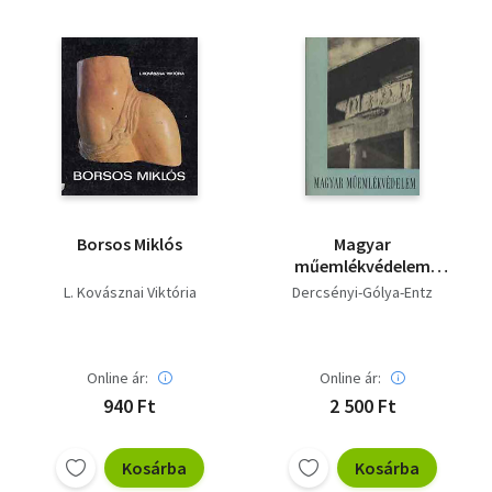
Borsos Miklós
Magyar
műemlékvédelem
1959-1960
L. Kovásznai Viktória
Dercsényi-Gólya-Entz
Online ár:
Online ár:
940 Ft
2 500 Ft
Kosárba
Kosárba