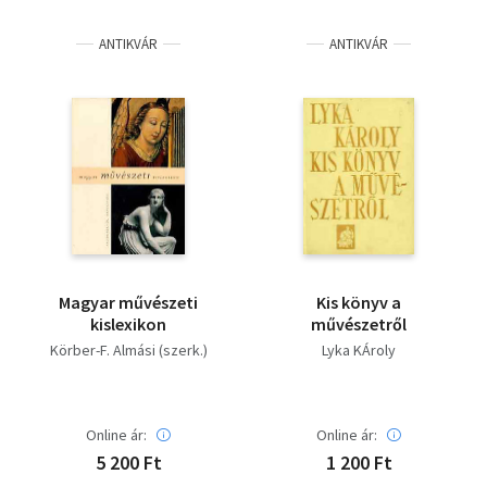
Irodalom
ANTIKVÁR
ANTIKVÁR
Kotta
Minikönyv
Művészet
Szakkönyv
Szótár, nyelvkönyv
Magyar művészeti
Kis könyv a
Tankönyv, segédkönyv
kislexikon
művészetről
Körber-F. Almási (szerk.)
Lyka KÁroly
Társadalomtudomány
Természettudomány
Online ár:
Online ár:
5 200 Ft
1 200 Ft
Történelem