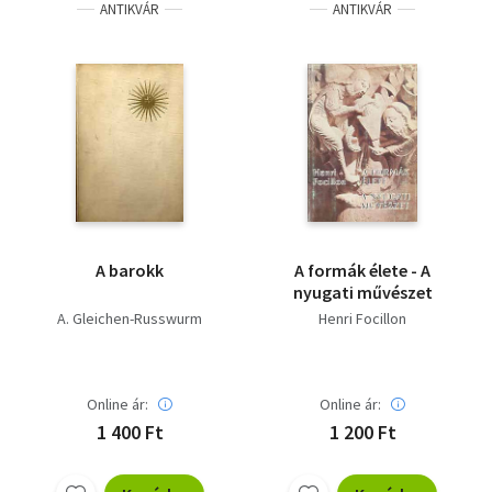
ANTIKVÁR
ANTIKVÁR
A barokk
A formák élete - A
nyugati művészet
A. Gleichen-Russwurm
Henri Focillon
Online ár:
Online ár:
1 400 Ft
1 200 Ft