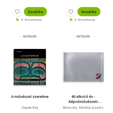
Kosárba
Kosárba
6 - 8 munkanap
6 - 8 munkanap
ANTIKVÁR
ANTIKVÁR
A művészet szerelme
40 alkotó év -
Képzőművészeti
mappa - saját fotók-1
Claude Roy
Bereczky -Dévényi (szerk.)
hiány