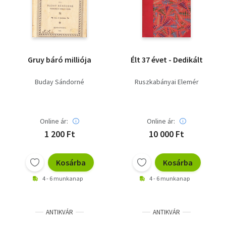
Gruy báró milliója
Élt 37 évet - Dedikált
Buday Sándorné
Ruszkabányai Elemér
Online ár:
Online ár:
1 200 Ft
10 000 Ft
Kosárba
Kosárba
4 - 6 munkanap
4 - 6 munkanap
ANTIKVÁR
ANTIKVÁR