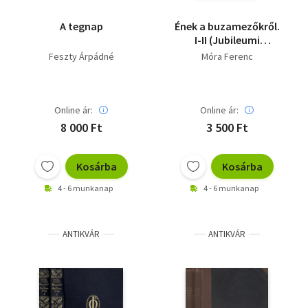
A tegnap
Ének a buzamezőkről.
I-II (Jubileumi
díszkiadás)
Feszty Árpádné
Móra Ferenc
Online ár:
Online ár:
8 000 Ft
3 500 Ft
Kosárba
Kosárba
4 - 6 munkanap
4 - 6 munkanap
ANTIKVÁR
ANTIKVÁR