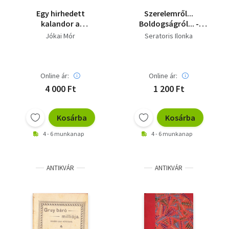
Egy hirhedett
Szerelemről...
kalandor a
Boldogságról... -
tizenhetedik
Elbeszélések
Jókai Mór
Seratoris Ilonka
századból I-II.
Online ár:
Online ár:
4 000 Ft
1 200 Ft
Kosárba
Kosárba
4 - 6 munkanap
4 - 6 munkanap
ANTIKVÁR
ANTIKVÁR