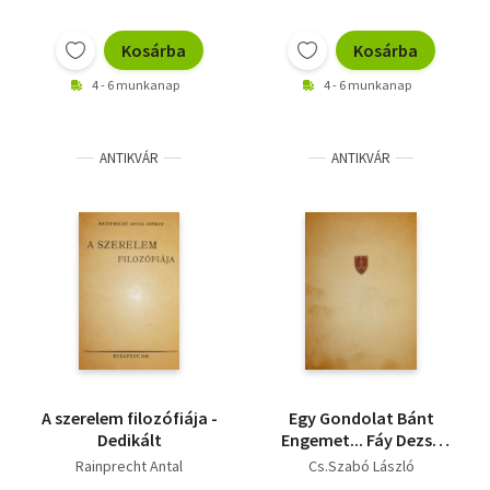
Kosárba
Kosárba
4 - 6 munkanap
4 - 6 munkanap
ANTIKVÁR
ANTIKVÁR
A szerelem filozófiája -
Egy Gondolat Bánt
Dedikált
Engemet... Fáy Dezső
12 Kőrajzával.
Rainprecht Antal
Cs.Szabó László