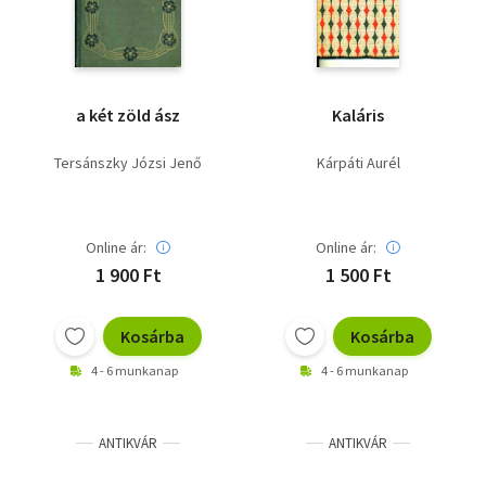
a két zöld ász
Kaláris
Tersánszky Józsi Jenő
Kárpáti Aurél
Online ár:
Online ár:
1 900 Ft
1 500 Ft
Kosárba
Kosárba
4 - 6 munkanap
4 - 6 munkanap
ANTIKVÁR
ANTIKVÁR