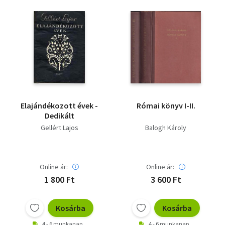
Elajándékozott évek -
Római könyv I-II.
Dedikált
Gellért Lajos
Balogh Károly
Online ár:
Online ár:
1 800 Ft
3 600 Ft
Kosárba
Kosárba
4 - 6 munkanap
4 - 6 munkanap