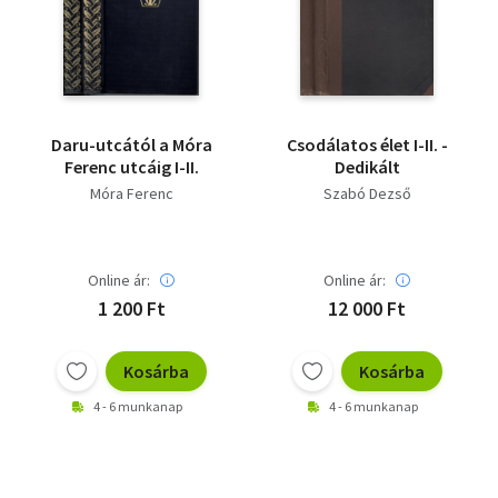
Daru-utcától a Móra
Csodálatos élet I-II. -
Ferenc utcáig I-II.
Dedikált
Móra Ferenc
Szabó Dezső
Online ár:
Online ár:
1 200 Ft
12 000 Ft
Kosárba
Kosárba
4 - 6 munkanap
4 - 6 munkanap