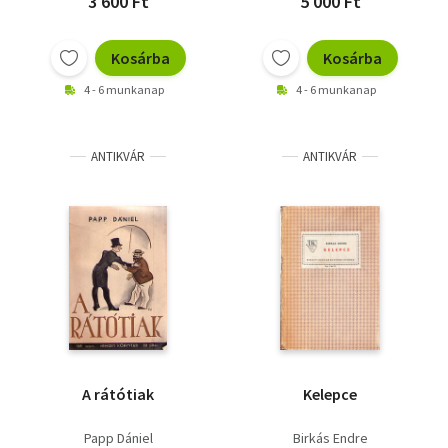
3 600 Ft
5 000 Ft
Kosárba
Kosárba
4 - 6 munkanap
4 - 6 munkanap
ANTIKVÁR
ANTIKVÁR
A rátótiak
Kelepce
Papp Dániel
Birkás Endre