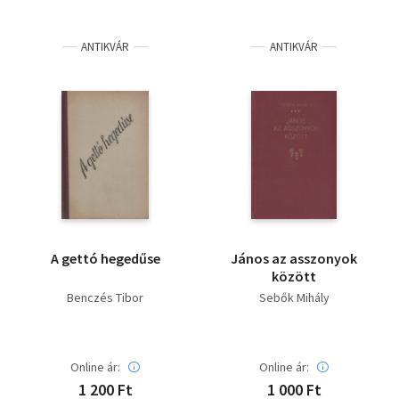
ANTIKVÁR
ANTIKVÁR
A gettó hegedűse
János az asszonyok
között
Benczés Tibor
Sebők Mihály
Online ár:
Online ár:
1 200 Ft
1 000 Ft