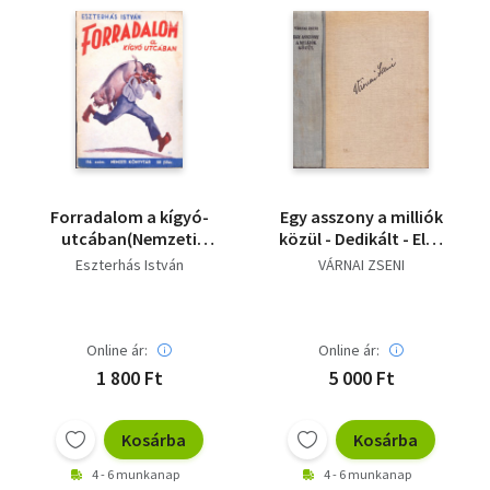
Forradalom a kígyó-
Egy asszony a milliók
utcában(Nemzeti
közül - Dedikált - Első
könyvtár 116.sz.)
kiadás
Eszterhás István
VÁRNAI ZSENI
Online ár:
Online ár:
1 800 Ft
5 000 Ft
Kosárba
Kosárba
4 - 6 munkanap
4 - 6 munkanap