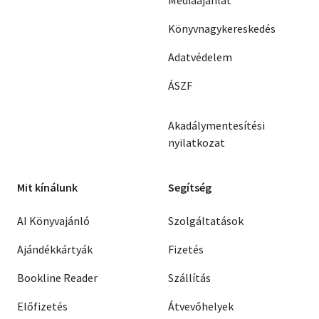
Médiaajánlat
Könyvnagykereskedés
Adatvédelem
ÁSZF
Akadálymentesítési
nyilatkozat
Mit kínálunk
Segítség
AI Könyvajánló
Szolgáltatások
Ajándékkártyák
Fizetés
Bookline Reader
Szállítás
Előfizetés
Átvevőhelyek