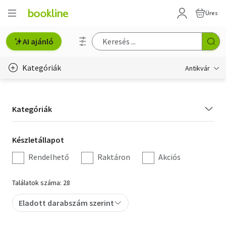
Üres
AI ajánló
Kategóriák
Antikvár
Metszet
Kategória
Kategóriák
Régi képeslap
szűrés
Életmód, egészség
Készletállapot
Készletállapot
szűrés
Rendelhető
Raktáron
Akciós
Erotika
Gyermek- és ifjúsági
Találatok száma: 28
Hobbi, szabadidő
Eladott darabszám szerint
Idegen nyelvű