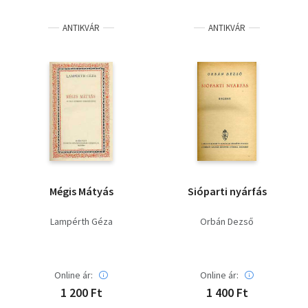
Irodalom
ANTIKVÁR
ANTIKVÁR
Kotta
Minikönyv
Művészet
Szakkönyv
Szótár, nyelvkönyv
Mégis Mátyás
Sióparti nyárfás
Tankönyv, segédkönyv
Lampérth Géza
Orbán Dezső
Társadalomtudomány
Természettudomány
Online ár:
Online ár:
1 200 Ft
1 400 Ft
Történelem