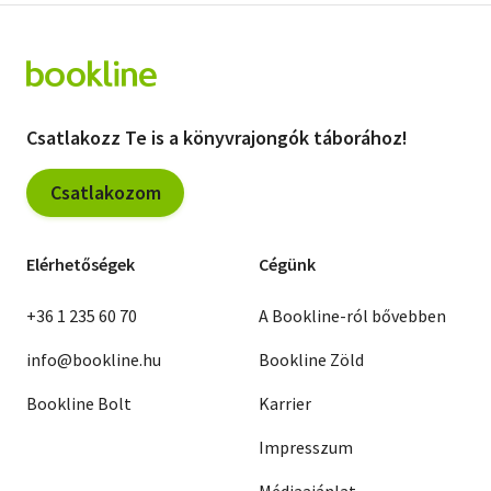
Csatlakozz Te is a könyvrajongók táborához!
Csatlakozom
Elérhetőségek
Cégünk
+36 1 235 60 70
A Bookline-ról bővebben
info@bookline.hu
Bookline Zöld
Bookline Bolt
Karrier
Impresszum