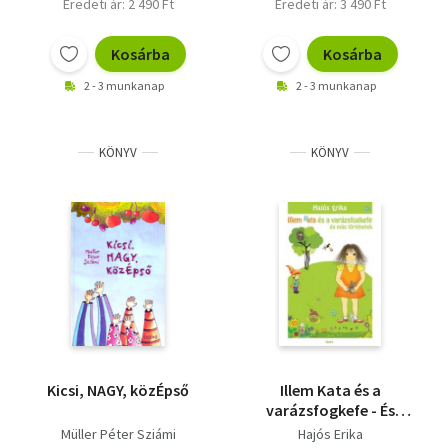
Eredeti ár: 2 490 Ft
Eredeti ár: 3 490 Ft
Kosárba
Kosárba
2 - 3 munkanap
2 - 3 munkanap
KÖNYV
KÖNYV
Kicsi, NAGY, közÉpső
Illem Kata és a
varázsfogkefe - És
más történetek
Müller Péter Sziámi
Hajós Erika