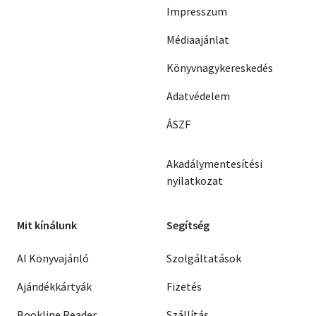
Impresszum
Médiaajánlat
Könyvnagykereskedés
Adatvédelem
ÁSZF
Akadálymentesítési
nyilatkozat
Mit kínálunk
Segítség
AI Könyvajánló
Szolgáltatások
Ajándékkártyák
Fizetés
Bookline Reader
Szállítás