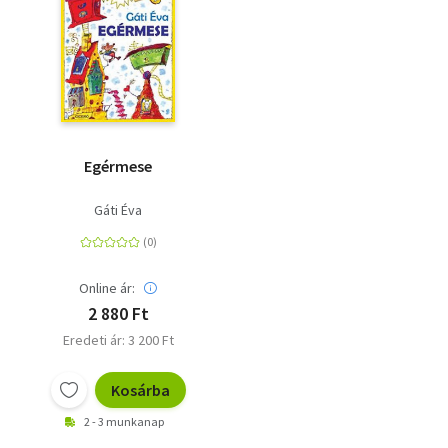
Egérmese
Gáti Éva
Online ár:
2 880 Ft
Eredeti ár: 3 200 Ft
Kosárba
2 - 3 munkanap