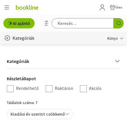
Üres
AI ajánló
Kategóriák
Könyv
Életmód, egészség
Kategória
Kategóriák
Erotika
szűrés
Gyermek- és ifjúsági
Készletállapot
Készletállapot
szűrés
Rendelhető
Raktáron
Akciós
Hobbi, szabadidő
Irodalom
Találatok száma: 7
Művészet
Kiadási év szerint csökkenő
Szakkönyv