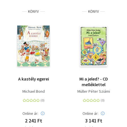
Szótár, nyelvkönyv
KÖNYV
KÖNYV
Tankönyv, segédkönyv
Társadalomtudomány
Természettudomány
Történelem
Vallás
A kastély egerei
Mi a jeled? - CD
melléklettel
Michael Bond
Müller Péter Sziámi
Online ár:
Online ár:
2 241 Ft
3 141 Ft