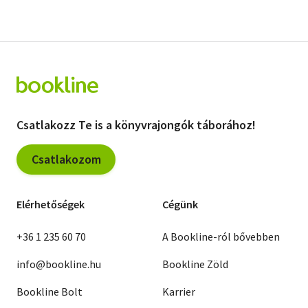
Csatlakozz Te is a könyvrajongók táborához!
Csatlakozom
Elérhetőségek
Cégünk
+36 1 235 60 70
A Bookline-ról bővebben
info@bookline.hu
Bookline Zöld
Bookline Bolt
Karrier