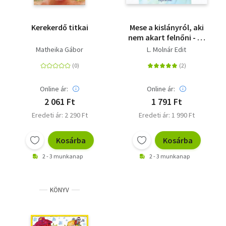
Kerekerdő titkai
Mese a kislányról, aki
nem akart felnőni - és
más történetek
Matheika Gábor
L. Molnár Edit
Online ár:
Online ár:
2 061 Ft
1 791 Ft
Eredeti ár: 2 290 Ft
Eredeti ár: 1 990 Ft
Kosárba
Kosárba
2 - 3 munkanap
2 - 3 munkanap
KÖNYV