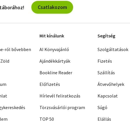
Csatlakozom
 táborához!
Mit kínálunk
Segítség
ne-ról bővebben
AI Könyvajánló
Szolgáltatások
 Zöld
Ajándékkártyák
Fizetés
Bookline Reader
Szállítás
zum
Előfizetés
Átvevőhelyek
nlat
Hírlevél feliratkozás
Kapcsolat
ykereskedés
Törzsvásárlói program
Súgó
elem
TOP 50
Elállás