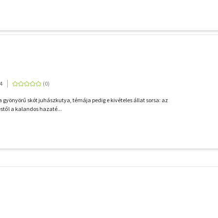
4
a gyönyörű skót juhászkutya, témája pedig e kivételes állat sorsa: az
éstől a kalandos hazaté...
További
szűrők