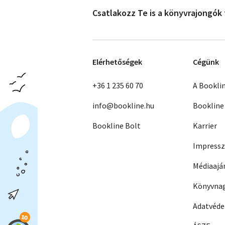
Csatlakozz Te is a könyvrajongók
Elérhetőségek
Cégünk
+36 1 235 60 70
A Bookli
info@bookline.hu
Bookline
Bookline Bolt
Karrier
Impress
Médiaajá
Könyvnag
Adatvéd