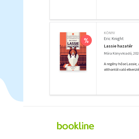
KÖNYV
Eric Knight
%
Lassie hazatér
Móra Könyvkiadó, 202
A regény hőse Lassie, 
otthontól való elkerül