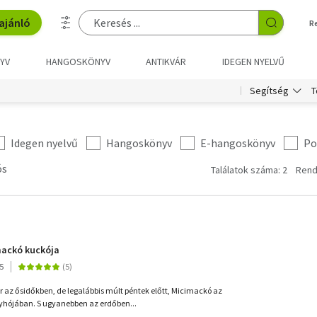
ajánló
R
YV
HANGOSKÖNYV
ANTIKVÁR
IDEGEN NYELVŰ
T
Segítség
Idegen nyelvű
Hangoskönyv
E-hangoskönyv
Po
ós
Találatok száma: 2
Rend
mackó kuckója
5
 az ősidőkben, de legalábbis múlt péntek előtt, Micimackó az
nyhójában. S ugyanebben az erdőben...