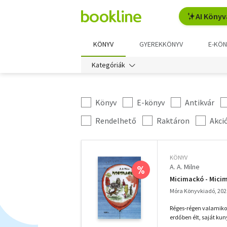
AI Könyv
KÖNYV
GYEREKKÖNYV
E-KÖN
Kategóriák
Könyv
E-könyv
Antikvár
Kategória
szűrés
További
Rendelhető
Raktáron
Akci
szűrők
KÖNYV
A. A. Milne
%
Micimackó - Mici
Móra Könyvkiadó, 202
Réges-régen valamikor
erdőben élt, saját ku