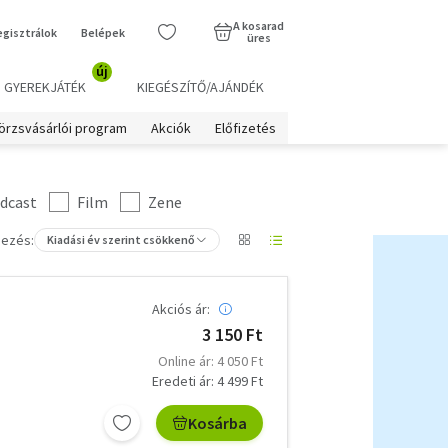
A kosarad
egisztrálok
Belépek
üres
új
GYEREKJÁTÉK
KIEGÉSZÍTŐ/AJÁNDÉK
örzsvásárlói program
Akciók
Előfizetés
dcast
Film
Zene
ezés:
Kiadási év szerint csökkenő
Akciós ár:
3 150 Ft
Online ár: 4 050 Ft
Eredeti ár: 4 499 Ft
Kosárba