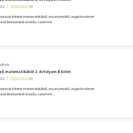
015
 sorozat kötetei matematikából, anyanyelvből, angol és német
nező feladatokat óvodás, valamint ...
ndrea
ző matematikából 2. évfolyam B kötet
015
 sorozat kötetei matematikából, anyanyelvből, angol és német
nező feladatokat óvodás, valamint ...