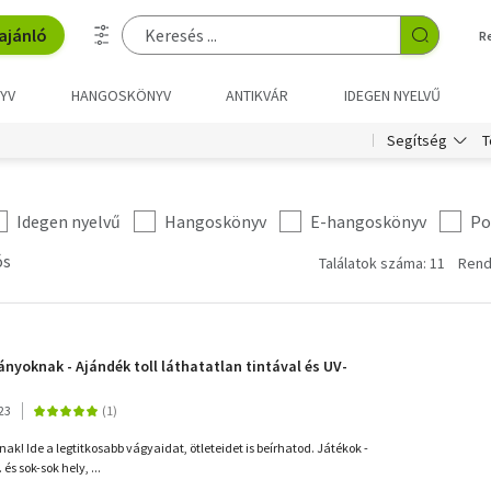
ajánló
R
YV
HANGOSKÖNYV
ANTIKVÁR
IDEGEN NYELVŰ
T
Segítség
Idegen nyelvű
Hangoskönyv
E-hangoskönyv
Po
ós
Találatok száma: 11
Rend
ányoknak - Ajándék toll láthatatlan tintával és UV-
23
ak! Ide a legtitkosabb vágyaidat, ötleteidet is beírhatod. Játékok -
 és sok-sok hely, ...