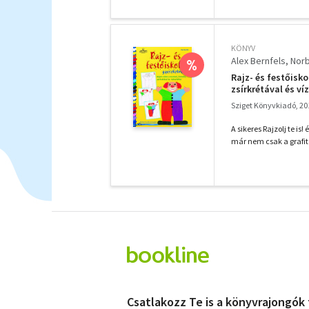
KÖNYV
Alex Bernfels
Norb
%
Rajz- és festőisko
zsírkrétával és ví
Sziget Könyvkiadó, 20
A sikeres Rajzolj te i
már nem csak a grafit
Csatlakozz Te is a könyvrajongók