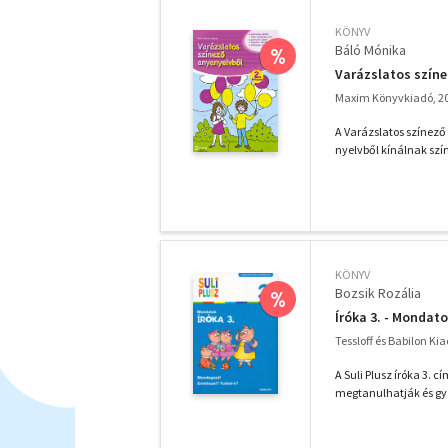
KÖNYV
Báló Mónika
%
Varázslatos színe
Maxim Könyvkiadó, 2
A Varázslatos színező
nyelvből kínálnak szí
KÖNYV
Bozsik Rozália
%
Íróka 3. - Mondato
Tessloff és Babilon Ki
A Suli Plusz íróka 3. 
megtanulhatják és gyak