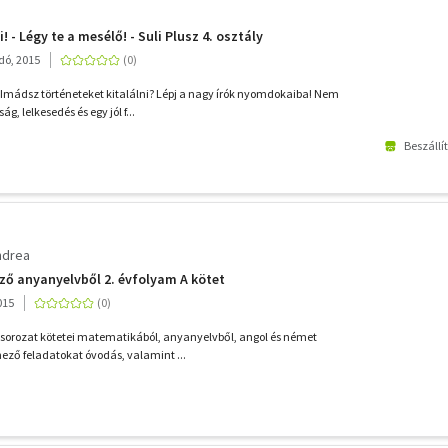
fi! - Légy te a mesélő! - Suli Plusz 4. osztály
adó, 2015
 Imádsz történeteket kitalálni? Lépj a nagy írók nyomdokaiba! Nem
g, lelkesedés és egy jól f...
Beszállí
ndrea
ző anyanyelvből 2. évfolyam A kötet
015
 sorozat kötetei matematikából, anyanyelvből, angol és német
nező feladatokat óvodás, valamint ...