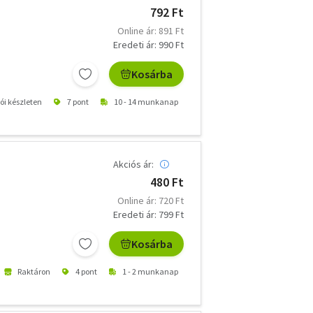
792 Ft
Online ár: 891 Ft
Eredeti ár: 990 Ft
Kosárba
tói készleten
7 pont
10 - 14 munkanap
Akciós ár:
480 Ft
Online ár: 720 Ft
Eredeti ár: 799 Ft
Kosárba
Raktáron
4 pont
1 - 2 munkanap