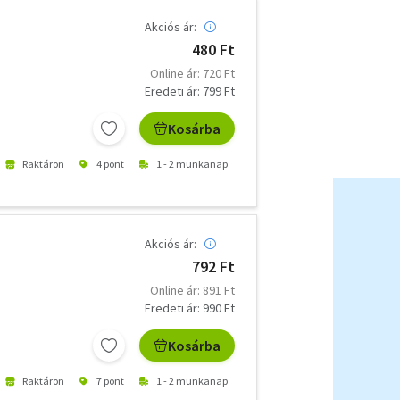
Akciós ár:
480 Ft
Online ár: 720 Ft
Eredeti ár: 799 Ft
Kosárba
Raktáron
4 pont
1 - 2 munkanap
Akciós ár:
792 Ft
Online ár: 891 Ft
Eredeti ár: 990 Ft
Kosárba
Raktáron
7 pont
1 - 2 munkanap