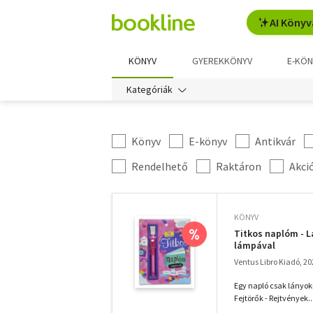
AI Könyv
KÖNYV
GYEREKKÖNYV
E-KÖN
Kategóriák
Könyv
E-könyv
Antikvár
Kategória
szűrés
További
Rendelhető
Raktáron
Akci
szűrők
KÖNYV
%
Titkos naplóm - L
lámpával
Ventus Libro Kiadó, 20
Egy napló csak lányokn
Fejtörők - Rejtvények...