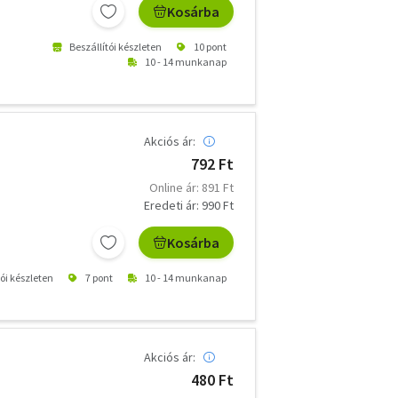
Kosárba
Beszállítói készleten
10 pont
10 - 14 munkanap
Akciós ár:
792 Ft
Online ár: 891 Ft
Eredeti ár: 990 Ft
Kosárba
tói készleten
7 pont
10 - 14 munkanap
Akciós ár:
480 Ft