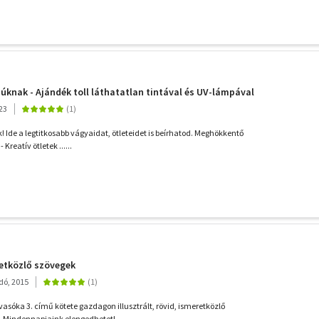
iúknak - Ajándék toll láthatatlan tintával és UV-lámpával
23
! Ide a legtitkosabb vágyaidat, ötleteidet is beírhatod. Meghökkentő
Kreatív ötletek ......
etközlő szövegek
adó, 2015
lvasóka 3. című kötete gazdagon illusztrált, rövid, ismeretközlő
 Mindennapjaink elengedhetetl...