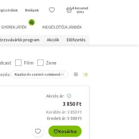
A kosarad
egisztrálok
Belépek
üres
új
GYEREKJÁTÉK
KIEGÉSZÍTŐ/AJÁNDÉK
örzsvásárlói program
Akciók
Előfizetés
dcast
Film
Zene
ezés:
Kiadási év szerint csökkenő
Akciós ár:
3 850 Ft
Korábbi ár: 3 850 Ft
Eredeti ár: 5 500 Ft
Kosárba