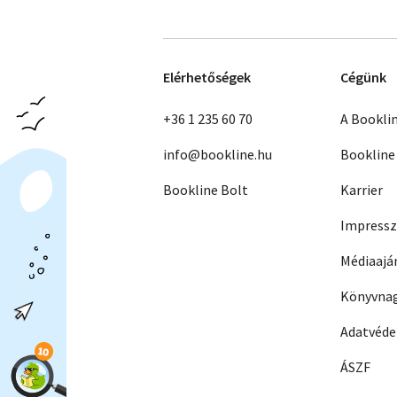
Elérhetőségek
Cégünk
+36 1 235 60 70
A Bookli
info@bookline.hu
Bookline
Bookline Bolt
Karrier
Impress
Médiaajá
Könyvnag
Adatvéd
ÁSZF