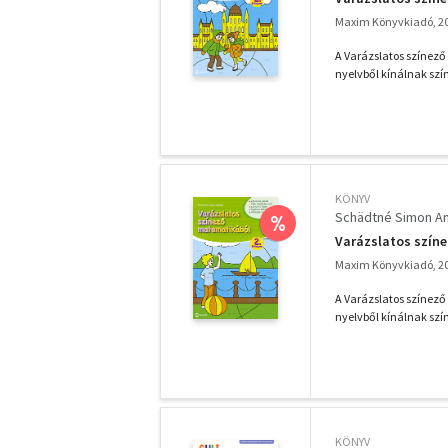
Maxim Könyvkiadó, 2
A Varázslatos színező
nyelvből kínálnak szí
KÖNYV
Schädtné Simon A
%
Varázslatos színe
Maxim Könyvkiadó, 2
A Varázslatos színező
nyelvből kínálnak szí
KÖNYV