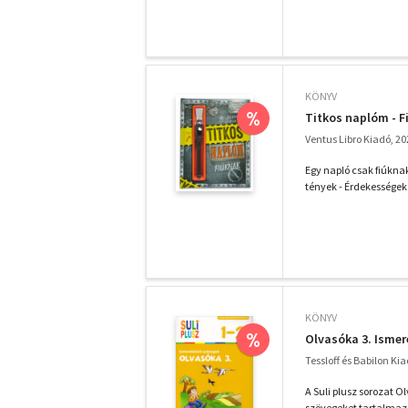
KÖNYV
%
Titkos naplóm - F
Ventus Libro Kiadó, 20
Egy napló csak fiúknak
tények - Érdekességek - 
KÖNYV
%
Olvasóka 3. Ismer
Tessloff és Babilon Ki
A Suli plusz sorozat O
szövegeket tartalmaz.