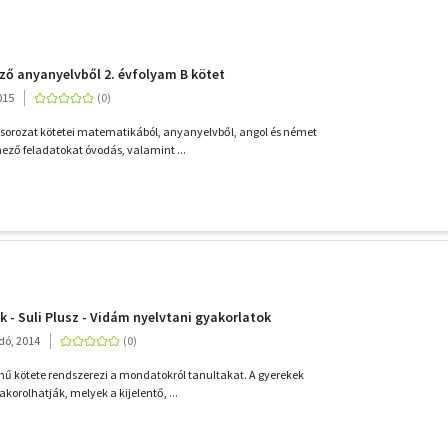
ző anyanyelvből 2. évfolyam B kötet
015
 sorozat kötetei matematikából, anyanyelvből, angol és német
nező feladatokat óvodás, valamint ...
k - Suli Plusz - Vidám nyelvtani gyakorlatok
adó, 2014
című kötete rendszerezi a mondatokról tanultakat. A gyerekek
orolhatják, melyek a kijelentő, ...