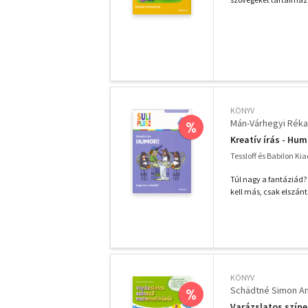
KÖNYV
Mán-Várhegyi Réka
%
Kreatív írás - Humo
Tessloff és Babilon Ki
Túl nagy a fantáziád?
kell más, csak elszántsá
KÖNYV
Schädtné Simon A
%
Varázslatos színe