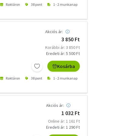
Raktáron
38 pont
1 - 2 munkanap
Akciós ár:
3 850 Ft
Korábbi ár: 3 850 Ft
Eredeti ár: 5 500 Ft
Kosárba
Raktáron
38 pont
1 - 2 munkanap
Akciós ár:
1 032 Ft
Online ár: 1 161 Ft
Eredeti ár: 1 290 Ft