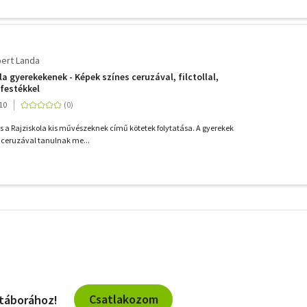
ert Landa
la gyerekekenek - Képek színes ceruzával, filctollal,
zfestékkel
10
s! és a Rajziskola kis művészeknek című kötetek folytatása. A gyerekek
 ceruzával tanulnak me...
További
szűrők
Csatlakozom
 táborához!