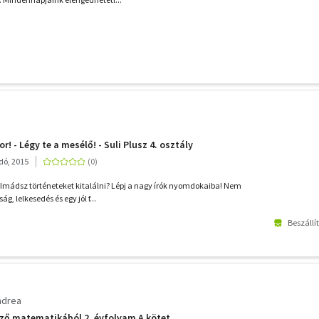
r! - Légy te a mesélő! - Suli Plusz 4. osztály
adó, 2015
 Imádsz történeteket kitalálni? Lépj a nagy írók nyomdokaiba! Nem
g, lelkesedés és egy jól f...
Beszállí
ndrea
ző matematikából 2. évfolyam A kötet