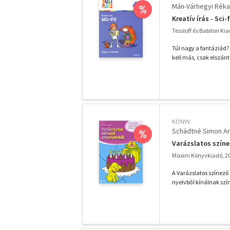
Mán-Várhegyi Réka
%
Kreatív írás - Sci-
Tessloff és Babilon Ki
Túl nagy a fantáziád?
kell más, csak elszántsá
KÖNYV
Schädtné Simon A
%
Varázslatos színe
Maxim Könyvkiadó, 2
A Varázslatos színező
nyelvből kínálnak szí