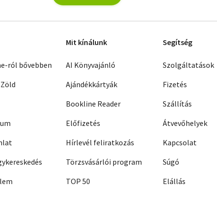
Mit kínálunk
Segítség
ne-ról bővebben
AI Könyvajánló
Szolgáltatások
 Zöld
Ajándékkártyák
Fizetés
Bookline Reader
Szállítás
zum
Előfizetés
Átvevőhelyek
nlat
Hírlevél feliratkozás
Kapcsolat
ykereskedés
Törzsvásárlói program
Súgó
elem
TOP 50
Elállás