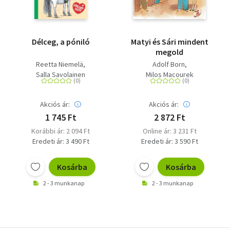
Délceg, a póniló
Matyi és Sári mindent
megold
Reetta Niemelä
Adolf Born
Salla Savolainen
Milos Macourek
Akciós ár:
Akciós ár:
1 745 Ft
2 872 Ft
Korábbi ár: 2 094 Ft
Online ár: 3 231 Ft
Eredeti ár: 3 490 Ft
Eredeti ár: 3 590 Ft
Kosárba
Kosárba
2 - 3 munkanap
2 - 3 munkanap