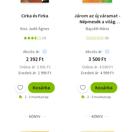
Cirka és Firka
Járom az új váramat -
Népmesék a világ
minden tájáról
Kiss Judit Ágnes
Bajzáth Mária
Akciós ár:
Akciós ár:
2 392 Ft
3 500 Ft
Online ár: 2 691 Ft
Online ár: 4 500 Ft
Eredeti ár: 2 990 Ft
Eredeti ár: 4 999 Ft
Kosárba
Kosárba
2 - 3 munkanap
2 - 3 munkanap
KÖNYV
KÖNYV