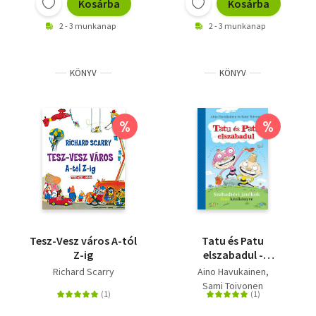
Kosárba
Kosárba
2 - 3 munkanap
2 - 3 munkanap
KÖNYV
KÖNYV
%
%
Tesz-Vesz város A-tól
Tatu és Patu
Z-ig
elszabadul -
Szabadtéri játékok
Richard Scarry
Aino Havukainen
fura kézikönyve
Sami Toivonen