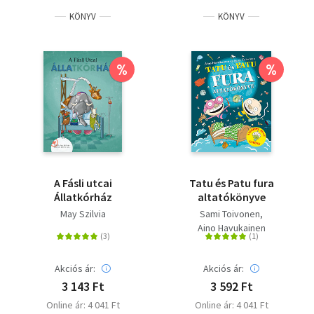
KÖNYV
KÖNYV
%
%
A Fásli utcai
Tatu és Patu fura
Állatkórház
altatókönyve
May Szilvia
Sami Toivonen
Aino Havukainen
Akciós ár:
Akciós ár:
3 143 Ft
3 592 Ft
Online ár: 4 041 Ft
Online ár: 4 041 Ft