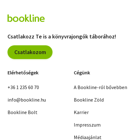
Csatlakozz Te is a könyvrajongók táborához!
Csatlakozom
Elérhetőségek
Cégünk
+36 1 235 60 70
A Bookline-ról bővebben
info@bookline.hu
Bookline Zöld
Bookline Bolt
Karrier
Impresszum
Médiaajánlat