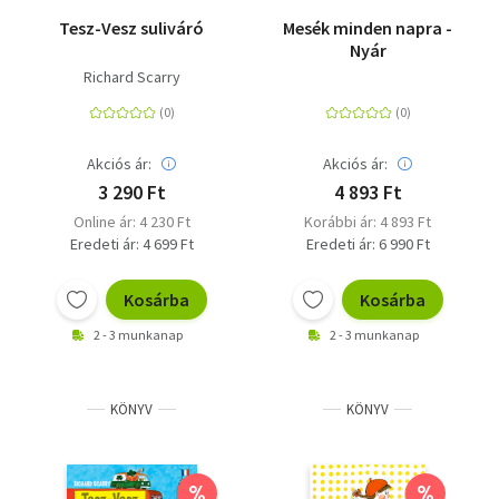
Tesz-Vesz suliváró
Mesék minden napra -
Nyár
Richard Scarry
Akciós ár:
Akciós ár:
3 290 Ft
4 893 Ft
Online ár: 4 230 Ft
Korábbi ár: 4 893 Ft
Eredeti ár: 4 699 Ft
Eredeti ár: 6 990 Ft
Kosárba
Kosárba
2 - 3 munkanap
2 - 3 munkanap
KÖNYV
KÖNYV
%
%