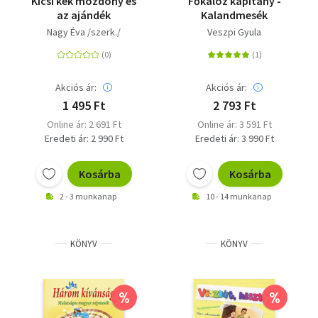
Kicsi kék mozdony és
Főkalóz kapitány -
az ajándék
Kalandmesék
Nagy Éva /szerk./
Veszpi Gyula
Akciós ár:
Akciós ár:
1 495 Ft
2 793 Ft
Online ár: 2 691 Ft
Online ár: 3 591 Ft
Eredeti ár: 2 990 Ft
Eredeti ár: 3 990 Ft
Kosárba
Kosárba
2 - 3 munkanap
10 - 14 munkanap
KÖNYV
KÖNYV
%
%