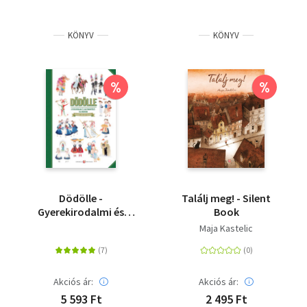
KÖNYV
KÖNYV
%
%
Dödölle -
Találj meg! - Silent
Gyerekirodalmi és
Book
hagyományőrző
Maja Kastelic
kalendárium - Ünnepi
receptekkel
Akciós ár:
Akciós ár:
5 593 Ft
2 495 Ft