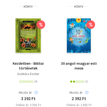
KÖNYV
KÖNYV
%
%
Kezdetben - Bibliai
30 angol-magyar esti
történetek
mese
Szokács Eszter
Akciós ár:
Akciós ár:
3 192 Ft
2 392 Ft
Online ár: 3 591 Ft
Online ár: 2 691 Ft