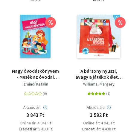
%
%
Nagy óvodáskönyvem
A bársony nyuszi,
- Mesék az óvodai
avagy a játékok életre
beilleszkedés
kelnek - Hanganyaggal
Izmindi Katalin
Williams, Margery
megkönnyítéséhez
Akciós ár:
Akciós ár:
3 843 Ft
3 592 Ft
Online ár: 4 941 Ft
Online ár: 4 041 Ft
Eredeti ár: 5 490 Ft
Eredeti ár: 4 490 Ft