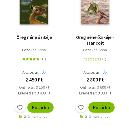
Szótár, nyelvkönyv
Tankönyv, segédkönyv
Társadalomtudomány
Öreg néne őzikéje
Öreg néne őzikéje -
stancolt
Természettudomány
Fazekas Anna
Fazekas Anna
Történelem
Vallás
Akciós ár:
Akciós ár:
2 450 Ft
2 800 Ft
Online ár: 3 150 Ft
Online ár: 3 600 Ft
Eredeti ár: 3 499 Ft
Eredeti ár: 3 999 Ft
Kosárba
Kosárba
2 - 3 munkanap
2 - 3 munkanap