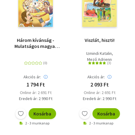
Három kívánság -
Viszlát, hiszti!
Mulatságos magyar
népmesék
Izmindi Katalin
Mező Adrienn
Akciós ár:
Akciós ár:
1 794 Ft
2 093 Ft
Online ár: 2 691 Ft
Online ár: 2 691 Ft
Eredeti ár: 2 990 Ft
Eredeti ár: 2 990 Ft
Kosárba
Kosárba
2 - 3 munkanap
2 - 3 munkanap