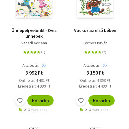
Ünnepelj velünk! - Ovis
Vackor az első bében
ünnepek
Vadadi Adrienn
Kormos István
Akciós ár:
Akciós ár:
3 992 Ft
3 150 Ft
Online ár: 4 491 Ft
Online ár: 4 050 Ft
Eredeti ár: 4 990 Ft
Eredeti ár: 4 499 Ft
Kosárba
Kosárba
2 - 3 munkanap
2 - 3 munkanap
KÖNYV
KÖNYV