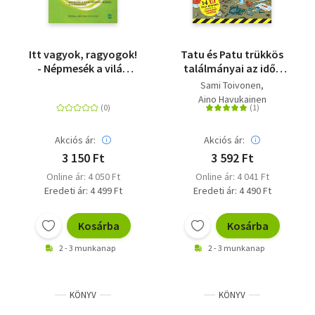
Itt vagyok, ragyogok!
Tatu és Patu trükkös
- Népmesék a világ
találmányai az idők
minden tájáról
során
Sami Toivonen
Aino Havukainen
Akciós ár:
Akciós ár:
3 150 Ft
3 592 Ft
Online ár: 4 050 Ft
Online ár: 4 041 Ft
Eredeti ár: 4 499 Ft
Eredeti ár: 4 490 Ft
Kosárba
Kosárba
2 - 3 munkanap
2 - 3 munkanap
KÖNYV
KÖNYV