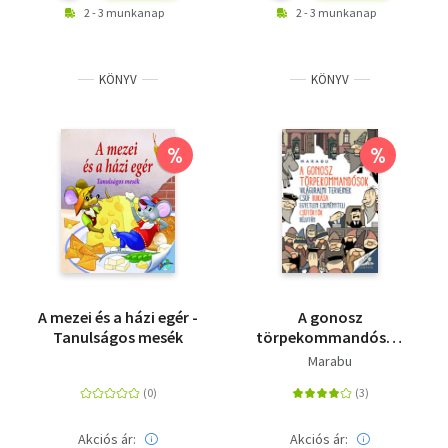
2 - 3 munkanap
2 - 3 munkanap
KÖNYV
KÖNYV
%
%
A mezei és a házi egér -
A gonosz
Tanulságos mesék
törpekommandósok
világuralmi terveinek
Marabu
csúf bukása egyetlen
eseményteli csütörtök
délután
Akciós ár:
Akciós ár: