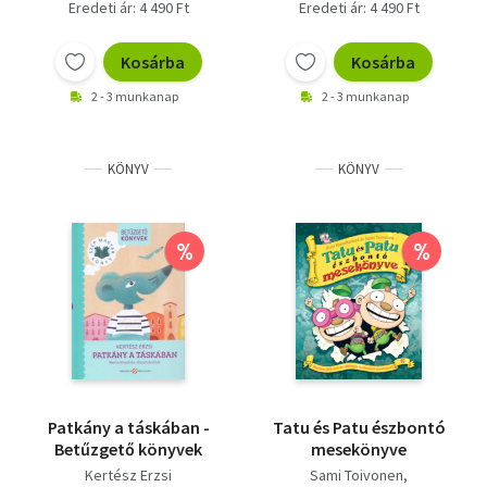
Eredeti ár: 4 490 Ft
Eredeti ár: 4 490 Ft
Kosárba
Kosárba
2 - 3 munkanap
2 - 3 munkanap
KÖNYV
KÖNYV
%
%
Patkány a táskában -
Tatu és Patu észbontó
Betűzgető könyvek
mesekönyve
Kertész Erzsi
Sami Toivonen