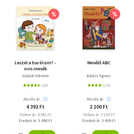
%
%
Leszel a barátom? -
Mesélő ABC
ovis mesék
Vadadi Adrienn
Balázs Ágnes
Akciós ár:
Akciós ár:
4 392 Ft
2 100 Ft
Online ár: 4 941 Ft
Online ár: 3 150 Ft
Eredeti ár: 5 490 Ft
Eredeti ár: 3 499 Ft