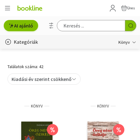
Üres
AI ajánló
Kategóriák
Könyv
Életmód, egészség
Találatok száma: 42
Erotika
Kiadási év szerint csökkenő
Gyermek- és ifjúsági
Hobbi, szabadidő
KÖNYV
KÖNYV
Irodalom
Művészet
%
%
Szakkönyv