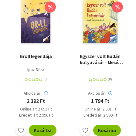
%
%
Groll legendája
Egyszer volt Budán
kutyavásár - Mesék
Mátyás királyról
Igaz Dóra
Akciós ár:
Akciós ár:
2 392 Ft
1 794 Ft
Online ár: 2 691 Ft
Online ár: 2 691 Ft
Eredeti ár: 2 990 Ft
Eredeti ár: 2 990 Ft
Kosárba
Kosárba