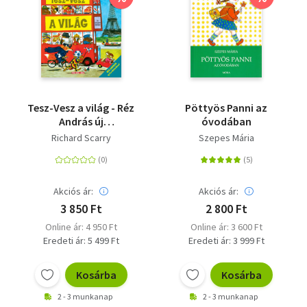
Tesz-Vesz a világ - Réz
Pöttyös Panni az
András új
óvodában
fordításában
Richard Scarry
Szepes Mária
Akciós ár:
Akciós ár:
3 850 Ft
2 800 Ft
Online ár: 4 950 Ft
Online ár: 3 600 Ft
Eredeti ár: 5 499 Ft
Eredeti ár: 3 999 Ft
Kosárba
Kosárba
2 - 3 munkanap
2 - 3 munkanap