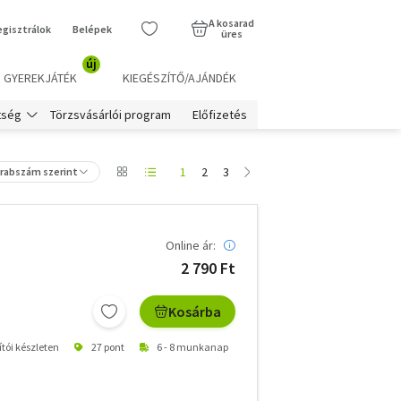
A kosarad
egisztrálok
Belépek
üres
új
GYEREKJÁTÉK
KIEGÉSZÍTŐ/AJÁNDÉK
Törzsvásárlói program
Előfizetés
tség
1
2
3
arabszám szerint
Online ár:
2 790 Ft
Kosárba
ítói készleten
27 pont
6 - 8 munkanap