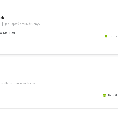
lek
jó állapotú antikvár könyv
i Kft., 1991
Beszál
i
jó állapotú antikvár könyv
Beszáll