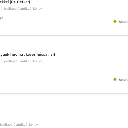
ekkel (Dr. Oetker)
jó állapotú antikvár könyv
97
Beszál
gyünk finomat kevés hússal is!)
jó állapotú antikvár könyv
Beszál
jó állapotú antikvár könyv