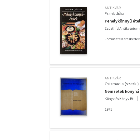
ANTIKVÁR
Frank Júlia
Pehelykönnyű éte
Ezüsthíd Antikvárium
Fortunate Kereskedelm
ANTIKVÁR
Csizmadia (szerk.)
Nemzetek konyhá
Könyv és Könyv Bt.
1975