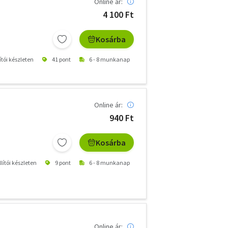
Online ár:
4 100 Ft
Kosárba
ítói készleten
41 pont
6 - 8 munkanap
Online ár:
940 Ft
Kosárba
lítói készleten
9 pont
6 - 8 munkanap
Online ár: