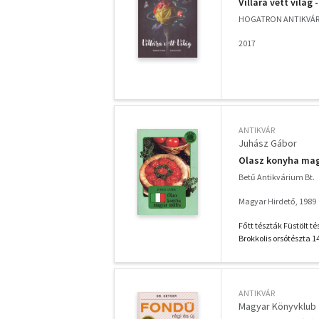
Villára vett világ
HOGATRON ANTIKVÁ
2017
ANTIKVÁR
Juhász Gábor
Olasz konyha ma
Betű Antikvárium Bt.
Magyar Hirdető, 1989
Főtt tészták Füstölt t
Brokkolis orsótészta 14
ANTIKVÁR
Magyar Könyvklub