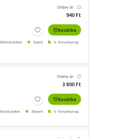
Online ár:
940 Ft
Kosárba
lítói készleten
9 pont
6 - 8 munkanap
Online ár:
3 800 Ft
Kosárba
ítói készleten
38 pont
6 - 8 munkanap