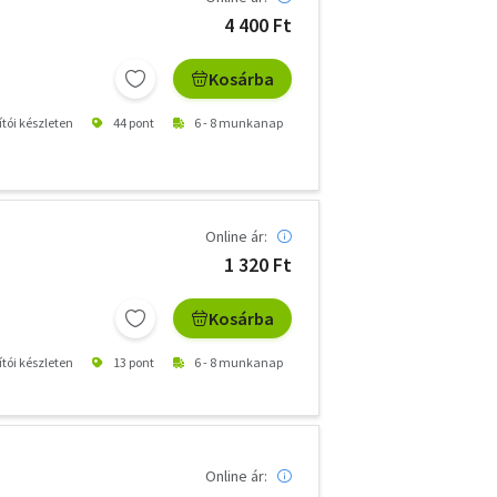
4 400 Ft
Kosárba
ítói készleten
44 pont
6 - 8 munkanap
Online ár:
1 320 Ft
Kosárba
ítói készleten
13 pont
6 - 8 munkanap
Online ár: