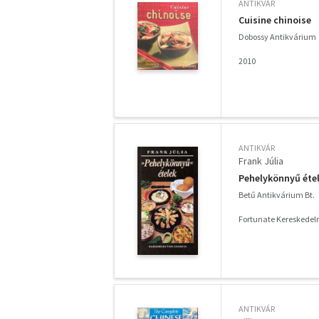
ANTIKVÁR
Cuisine chinoise
Dobossy Antikvárium
2010
ANTIKVÁR
Frank Júlia
Pehelykönnyű éte
Betű Antikvárium Bt.
Fortunate Kereskedelm
ANTIKVÁR