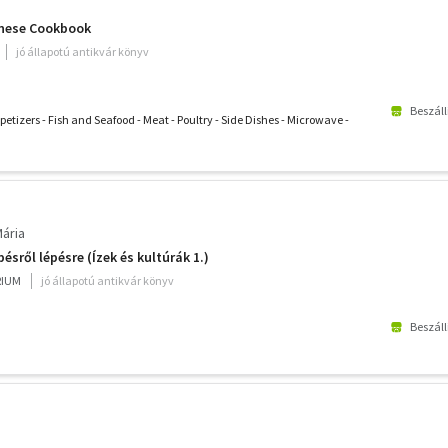
nese Cookbook
jó állapotú antikvár könyv
Beszáll
etizers - Fish and Seafood - Meat - Poultry - Side Dishes - Microwave -
ária
ésről lépésre (Ízek és kultúrák 1.)
RIUM
jó állapotú antikvár könyv
Beszáll