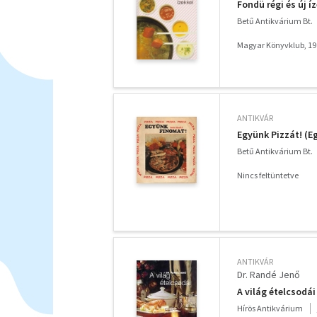
Fondü régi és új íz
Betű Antikvárium Bt.
Magyar Könyvklub, 19
ANTIKVÁR
Együnk Pizzát! (E
Betű Antikvárium Bt.
Nincs feltüntetve
ANTIKVÁR
Dr. Randé Jenő
A világ ételcsodái
Hírös Antikvárium