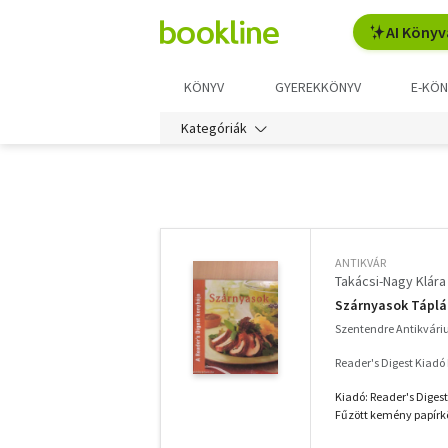
AI Könyv
KÖNYV
GYEREKKÖNYV
E-KÖN
Kategóriák
További
szűrők
ANTIKVÁR
Takácsi-Nagy Klára
Szárnyasok Táplál
Szentendre Antikvár
Reader's Digest Kiadó 
Kiadó: Reader's Digest
Fűzött kemény papírkö