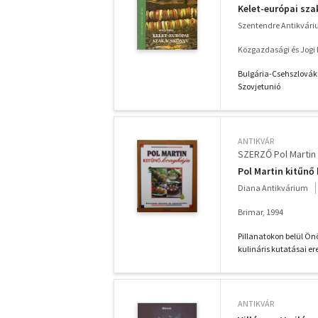
Kelet-európai sz
Szentendre Antikvár
Közgazdasági és Jogi
Bulgária-Csehszlová
Szovjetunió
ANTIKVÁR
SZERZŐ Pol Martin
Pol Martin kitűn
Diana Antikvárium
Brimar, 1994
Pillanatokon belül Ön
kulináris kutatásai er
ANTIKVÁR