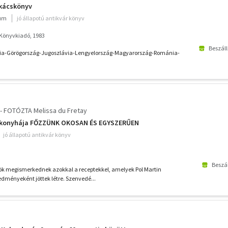
akácskönyv
ium
jó állapotú antikvár könyv
 Könyvkiadó, 1983
Beszáll
kia-Görögország-Jugoszlávia-Lengyelország-Magyarország-Románia-
 - FOTÓZTA Melissa du Fretay
ő konyhája FŐZZÜNK OKOSAN ÉS EGYSZERŰEN
jó állapotú antikvár könyv
Beszál
ök megismerkednek azokkal a receptekkel, amelyek Pol Martin
edményeként jöttek létre. Szenvedé...