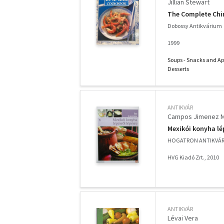
Jillian Stewart
The Complete Chi
Dobossy Antikvárium
1999
Soups - Snacks and App
Desserts
ANTIKVÁR
Campos Jimenez M
Mexikói konyha lép
HOGATRON ANTIKVÁ
HVG Kiadó Zrt., 2010
ANTIKVÁR
Lévai Vera