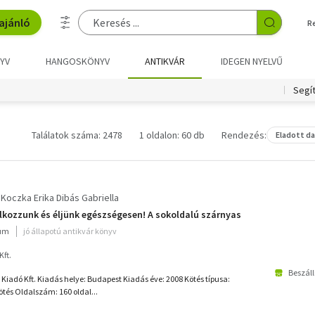
ajánló
R
YV
HANGOSKÖNYV
ANTIKVÁR
IDEGEN NYELVŰ
Segí
Találatok száma: 2478
1 oldalon: 60 db
Rendezés:
Eladott d
 Koczka Erika Dibás Gabriella
kozzunk és éljünk egészségesen! A sokoldalú szárnyas
ium
jó állapotú antikvár könyv
Kft.
Beszáll
 Kiadó Kft. Kiadás helye: Budapest Kiadás éve: 2008 Kötés típusa:
tés Oldalszám: 160 oldal...