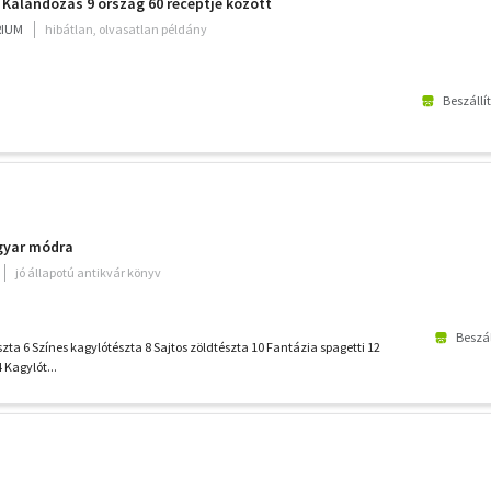
 - Kalandozás 9 ország 60 receptje között
RIUM
hibátlan, olvasatlan példány
Beszállí
gyar módra
jó állapotú antikvár könyv
Beszál
észta 6 Színes kagylótészta 8 Sajtos zöldtészta 10 Fantázia spagetti 12
 Kagylót...