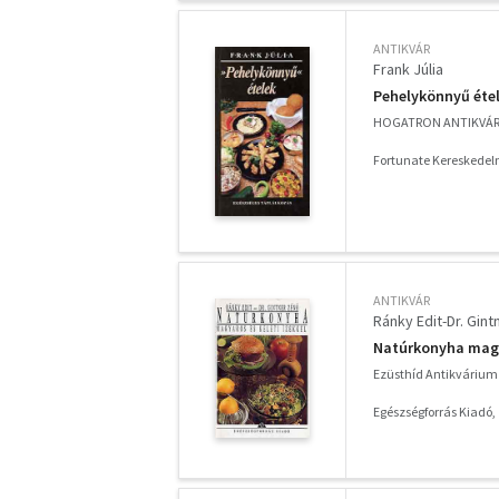
ANTIKVÁR
Frank Júlia
Pehelykönnyű éte
HOGATRON ANTIKVÁ
Fortunate Kereskedelm
ANTIKVÁR
Ránky Edit-Dr. Gin
Natúrkonyha magya
Ezüsthíd Antikvárium
Egészségforrás Kiadó,