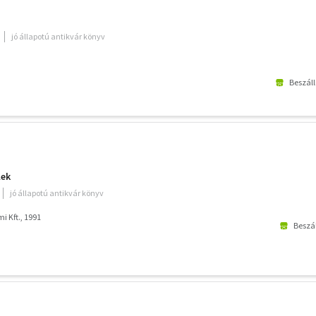
jó állapotú antikvár könyv
Beszáll
lek
jó állapotú antikvár könyv
i Kft., 1991
Beszál