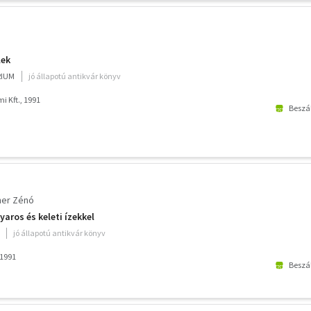
lek
RIUM
jó állapotú antikvár könyv
i Kft., 1991
Beszál
tner Zénó
ros és keleti ízekkel
jó állapotú antikvár könyv
 1991
Beszál