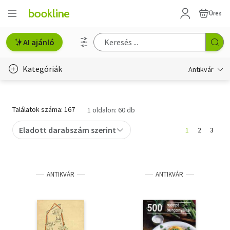
Üres
AI ajánló
Kategóriák
Antikvár
Metszet
Találatok száma: 167
1 oldalon: 60 db
Régi képeslap
Eladott darabszám szerint
1
2
3
Életmód, egészség
Erotika
ANTIKVÁR
ANTIKVÁR
Gyermek- és ifjúsági
Hobbi, szabadidő
Idegen nyelvű