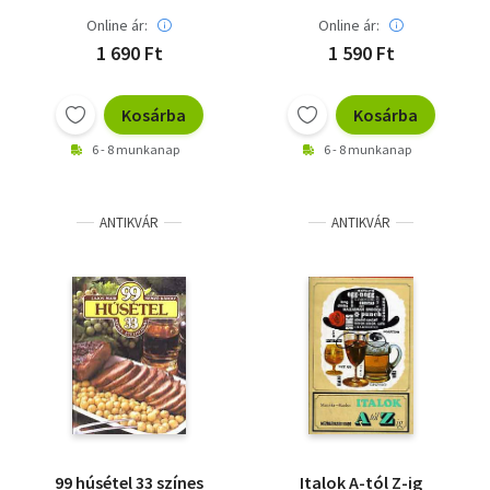
Online ár:
Online ár:
1 690 Ft
1 590 Ft
Kosárba
Kosárba
6 - 8 munkanap
6 - 8 munkanap
ANTIKVÁR
ANTIKVÁR
99 húsétel 33 színes
Italok A-tól Z-ig