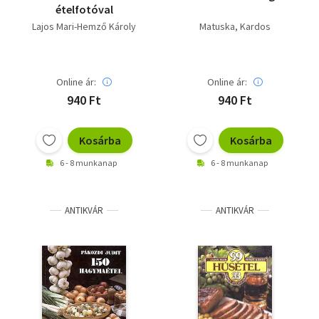
ételfotóval
Lajos Mari-Hemző Károly
Matuska
Kardos
Online ár:
Online ár:
940 Ft
940 Ft
Kosárba
Kosárba
6 - 8 munkanap
6 - 8 munkanap
ANTIKVÁR
ANTIKVÁR