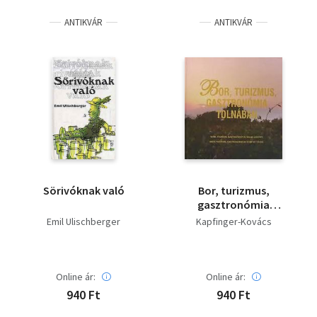
ANTIKVÁR
ANTIKVÁR
Sörivóknak való
Bor, turizmus,
gasztronómia
Tolnában
Emil Ulischberger
Kapfinger-Kovács
Online ár:
Online ár:
940 Ft
940 Ft