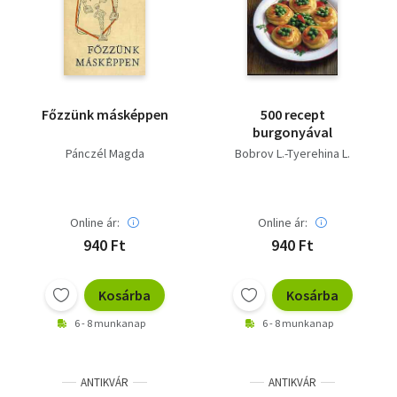
Irodalom
Kotta
Minikönyv
Főzzünk másképpen
500 recept
burgonyával
Művészet
Pánczél Magda
Bobrov L.-Tyerehina L.
Szakkönyv
Online ár:
Online ár:
Szótár, nyelvkönyv
940 Ft
940 Ft
Tankönyv, segédkönyv
Kosárba
Kosárba
Társadalomtudomány
6 - 8 munkanap
6 - 8 munkanap
Természettudomány
Történelem
ANTIKVÁR
ANTIKVÁR