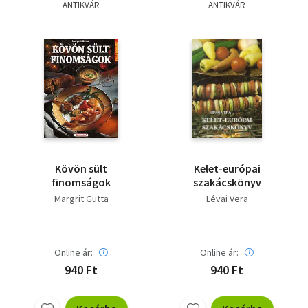
ANTIKVÁR
ANTIKVÁR
Kövön sült
Kelet-európai
finomságok
szakácskönyv
Margrit Gutta
Lévai Vera
Online ár:
Online ár:
940 Ft
940 Ft