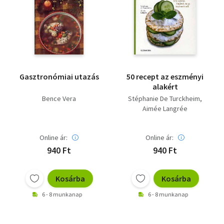
Gasztronómiai utazás
50 recept az eszményi
alakért
Bence Vera
Stéphanie De Turckheim
Aimée Langrée
Online ár:
Online ár:
940 Ft
940 Ft
Kosárba
Kosárba
6 - 8 munkanap
6 - 8 munkanap