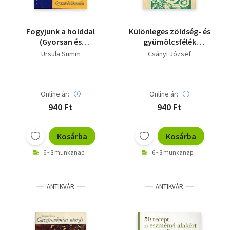
Fogyjunk a holddal
Különleges zöldség- és
(Gyorsan és
gyümölcsfélék
könnyedén)
vendéglátóipari
Ursula Summ
Csányi József
felhasználása
Online ár:
Online ár:
940 Ft
940 Ft
Kosárba
Kosárba
6 - 8 munkanap
6 - 8 munkanap
ANTIKVÁR
ANTIKVÁR