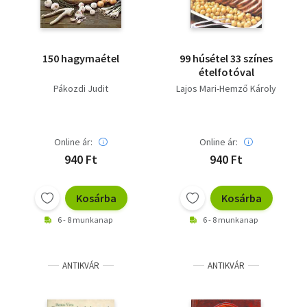
150 hagymaétel
99 húsétel 33 színes
ételfotóval
Pákozdi Judit
Lajos Mari-Hemző Károly
Online ár:
Online ár:
940 Ft
940 Ft
Kosárba
Kosárba
6 - 8 munkanap
6 - 8 munkanap
ANTIKVÁR
ANTIKVÁR