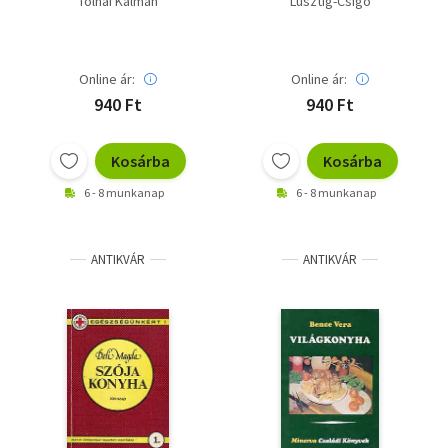
Tolnai Kálmán
Lusztig-Csigó
Online ár:
Online ár:
940 Ft
940 Ft
Kosárba
Kosárba
6 - 8 munkanap
6 - 8 munkanap
ANTIKVÁR
ANTIKVÁR