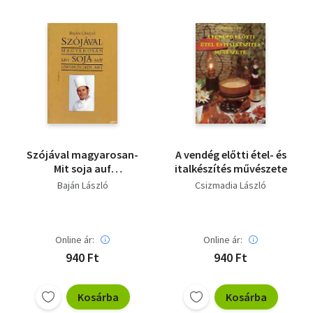
Vallás
Egyéb
Szójával magyarosan-
A vendég előtti étel- és
Mit soja auf
italkészítés művészete
ungarischen art
Baján László
Csizmadia László
Online ár:
Online ár:
940 Ft
940 Ft
Kosárba
Kosárba