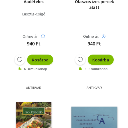
Vadételek
Olaszos ízek percek
alatt
Lusztig-Csigó
Online ár:
Online ár:
940 Ft
940 Ft
Kosárba
Kosárba
6 - 8 munkanap
6 - 8 munkanap
ANTIKVÁR
ANTIKVÁR