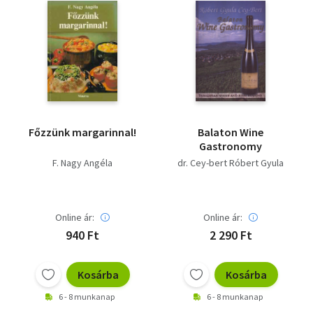
Főzzünk margarinnal!
Balaton Wine
Gastronomy
F. Nagy Angéla
dr. Cey-bert Róbert Gyula
Online ár:
Online ár:
940 Ft
2 290 Ft
Kosárba
Kosárba
6 - 8 munkanap
6 - 8 munkanap