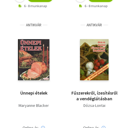
6 - 8 munkanap
6 - 8 munkanap
ANTIKVÁR
ANTIKVÁR
Ünnepi ételek
Fűszerekről, ízesítésről
a vendéglátásban
Maryanne Blacker
Dózsa-Lontai
Online ár:
Online ár: