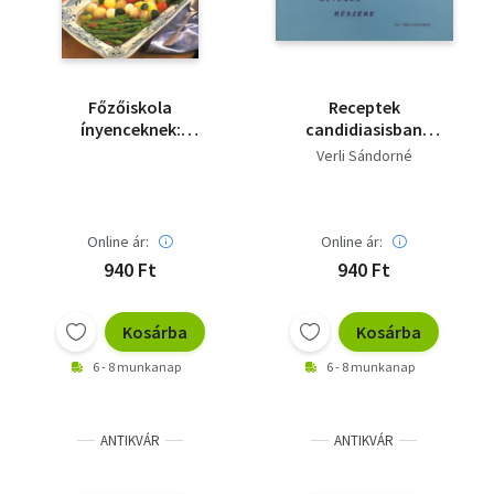
Főzőiskola
Receptek
ínyenceknek:
candidiasisban
Zöldségek
szenvedő betegek
Verli Sándorné
részére
Online ár:
Online ár:
940 Ft
940 Ft
Kosárba
Kosárba
6 - 8 munkanap
6 - 8 munkanap
ANTIKVÁR
ANTIKVÁR