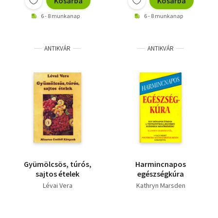
Kosárba
Kosárba
6 - 8 munkanap
6 - 8 munkanap
ANTIKVÁR
ANTIKVÁR
Gyümölcsös, túrós,
Harmincnapos
sajtos ételek
egészségkúra
Lévai Vera
Kathryn Marsden