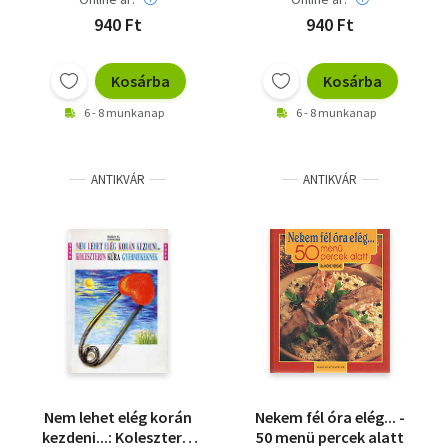
940 Ft
940 Ft
Kosárba
Kosárba
6 - 8 munkanap
6 - 8 munkanap
ANTIKVÁR
ANTIKVÁR
Nem lehet elég korán
Nekem fél óra elég... -
kezdeni...: Koleszterin
50 menü percek alatt