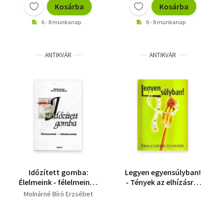
Kosárba
Kosárba
6 - 8 munkanap
6 - 8 munkanap
ANTIKVÁR
ANTIKVÁR
Időzített gomba:
Legyen egyensúlyban!
Élelmeink - félelmeink -
- Tények az elhízásról
Dedikált
és fogyásról
Molnárné Bíró Erzsébet