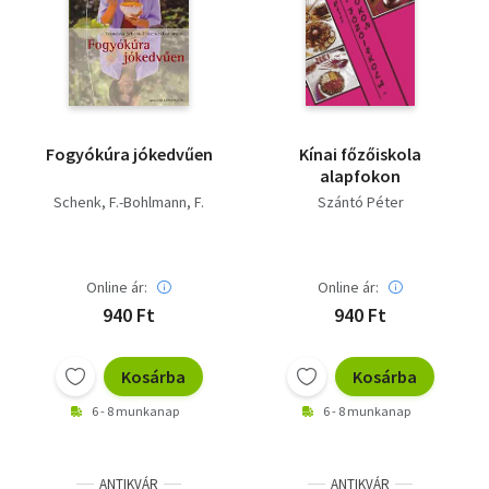
Fogyókúra jókedvűen
Kínai főzőiskola
alapfokon
Schenk, F.-Bohlmann, F.
Szántó Péter
Online ár:
Online ár:
940 Ft
940 Ft
Kosárba
Kosárba
6 - 8 munkanap
6 - 8 munkanap
ANTIKVÁR
ANTIKVÁR