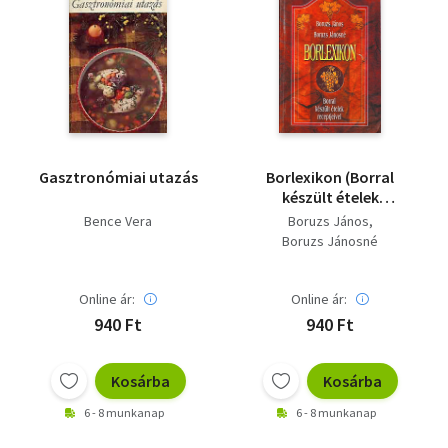
Gasztronómiai utazás
Borlexikon (Borral
készült ételek
receptjeivel)
Bence Vera
Boruzs János
Boruzs Jánosné
Online ár:
Online ár:
940 Ft
940 Ft
Kosárba
Kosárba
6 - 8 munkanap
6 - 8 munkanap