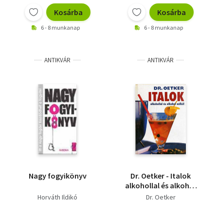
Kosárba
Kosárba
6 - 8 munkanap
6 - 8 munkanap
ANTIKVÁR
ANTIKVÁR
Nagy fogyikönyv
Dr. Oetker - Italok
alkohollal és alkohol
nélkül
Horváth Ildikó
Dr. Oetker