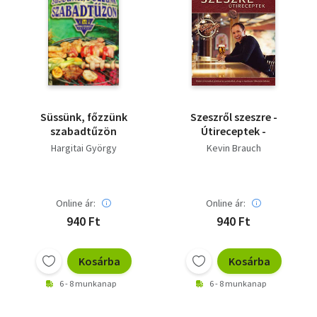
Süssünk, főzzünk
Szeszről szeszre -
szabadtűzön
Útireceptek -
Hargitai György
Kevin Brauch
Online ár:
Online ár:
940 Ft
940 Ft
Kosárba
Kosárba
6 - 8 munkanap
6 - 8 munkanap