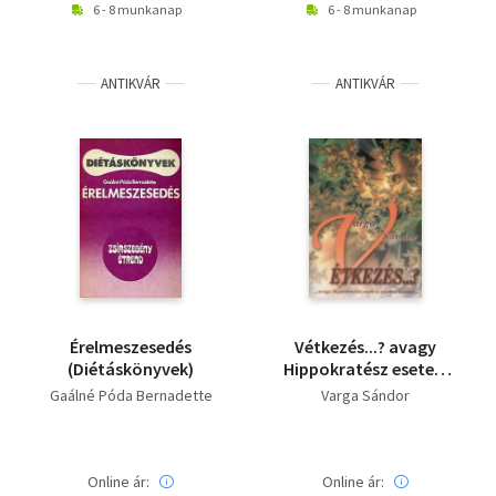
6 - 8 munkanap
6 - 8 munkanap
ANTIKVÁR
ANTIKVÁR
Érelmeszesedés
Vétkezés...? avagy
(Diétáskönyvek)
Hippokratész esete a
zacskós levessel
Gaálné Póda Bernadette
Varga Sándor
Online ár:
Online ár: