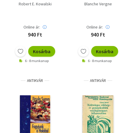
kúra gyermekeknek
Robert E. Kowalski
Blanche Vergne
Online ár:
Online ár:
940 Ft
940 Ft
Kosárba
Kosárba
6 - 8 munkanap
6 - 8 munkanap
ANTIKVÁR
ANTIKVÁR