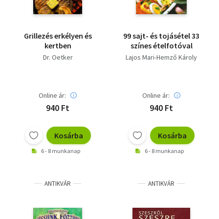
Grillezés erkélyen és
99 sajt- és tojásétel 33
kertben
színes ételfotóval
Dr. Oetker
Lajos Mari-Hemző Károly
Online ár:
Online ár:
940 Ft
940 Ft
Kosárba
Kosárba
6 - 8 munkanap
6 - 8 munkanap
ANTIKVÁR
ANTIKVÁR