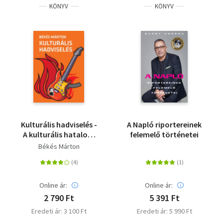
KÖNYV
KÖNYV
Kulturális hadviselés -
A Napló riportereinek
A kulturális hatalom
felemelő történetei
elmélete és gyakorlata
Békés Márton
Online ár:
Online ár:
2 790 Ft
5 391 Ft
Eredeti ár: 3 100 Ft
Eredeti ár: 5 990 Ft