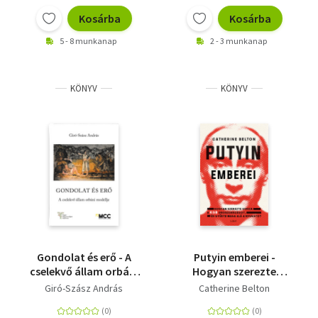
Kosárba
Kosárba
5 - 8 munkanap
2 - 3 munkanap
KÖNYV
KÖNYV
Gondolat és erő - A
Putyin emberei -
cselekvő állam orbáni
Hogyan szerezte
modellje
vissza a KGB az
Giró-Szász András
Catherine Belton
országot, és gyűrte
maga alá a Nyugatot