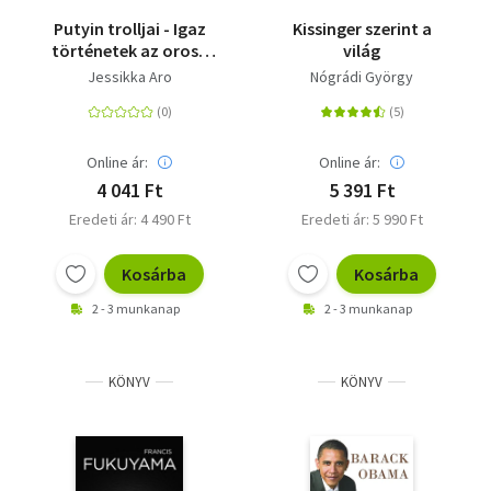
Putyin trolljai - Igaz
Kissinger szerint a
történetek az orosz
világ
infoháború
Jessikka Aro
Nógrádi György
frontvonalából
Online ár:
Online ár:
4 041 Ft
5 391 Ft
Eredeti ár: 4 490 Ft
Eredeti ár: 5 990 Ft
Kosárba
Kosárba
2 - 3 munkanap
2 - 3 munkanap
KÖNYV
KÖNYV