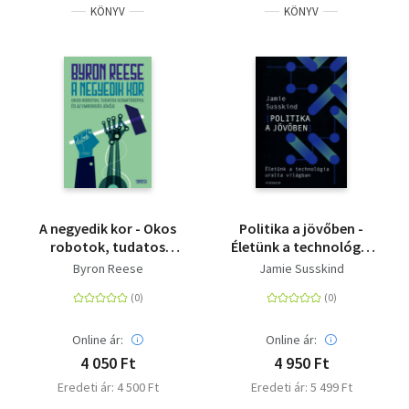
KÖNYV
KÖNYV
A negyedik kor - Okos
Politika a jövőben -
robotok, tudatos
Életünk a technológia
számítógépek és az
uralta világban
Byron Reese
Jamie Susskind
emberiség jövője
Online ár:
Online ár:
4 050 Ft
4 950 Ft
Eredeti ár: 4 500 Ft
Eredeti ár: 5 499 Ft