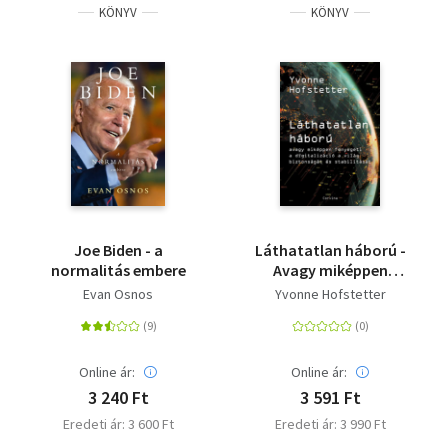
KÖNYV
KÖNYV
Joe Biden - a
Láthatatlan háború -
normalitás embere
Avagy miképpen
fenyegeti a
Evan Osnos
Yvonne Hofstetter
digitalizáció a világ
biztonságát és
stabilitását
Online ár:
Online ár:
3 240 Ft
3 591 Ft
Eredeti ár: 3 600 Ft
Eredeti ár: 3 990 Ft