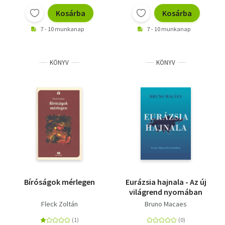
Kosárba
Kosárba
7 - 10 munkanap
7 - 10 munkanap
KÖNYV
KÖNYV
Bíróságok mérlegen
Eurázsia hajnala - Az új
világrend nyomában
Fleck Zoltán
Bruno Macaes