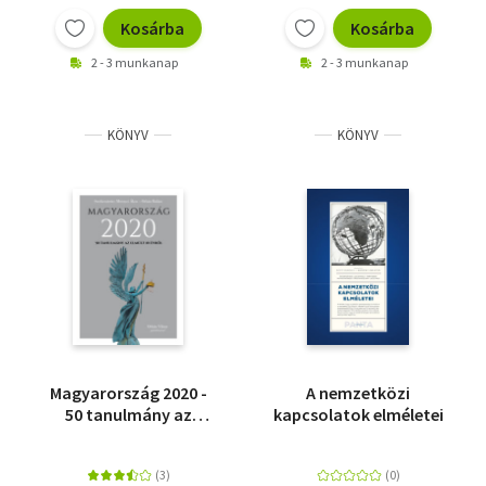
Kosárba
Kosárba
2 - 3 munkanap
2 - 3 munkanap
KÖNYV
KÖNYV
Magyarország 2020 -
A nemzetközi
50 tanulmány az
kapcsolatok elméletei
emúlt 10 évről