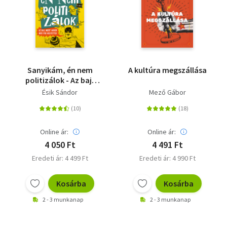
Sanyikám, én nem
A kultúra megszállása
politizálok - Az baj,
mert akkor más fog
Ésik Sándor
Mező Gábor
helyetted
Online ár:
Online ár:
4 050 Ft
4 491 Ft
Eredeti ár: 4 499 Ft
Eredeti ár: 4 990 Ft
Kosárba
Kosárba
2 - 3 munkanap
2 - 3 munkanap