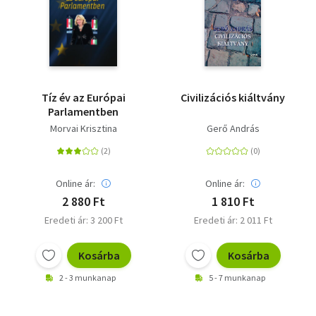
Tíz év az Európai
Civilizációs kiáltvány
Parlamentben
Morvai Krisztina
Gerő András
Online ár:
Online ár:
2 880 Ft
1 810 Ft
Eredeti ár: 3 200 Ft
Eredeti ár: 2 011 Ft
Kosárba
Kosárba
2 - 3 munkanap
5 - 7 munkanap