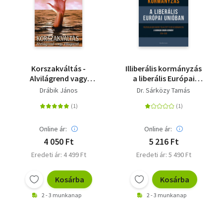
Korszakváltás -
Illiberális kormányzás
Alvilágrend vagy
a liberális Európai
világrend
Unióban - Politikailag
Drábik János
Dr. Sárközy Tamás
igen sikeres túlhajtott
plebejus kormányzás -
A harmadik Orbán-
kormány, 2014-2018
Online ár:
Online ár:
4 050 Ft
5 216 Ft
Eredeti ár: 4 499 Ft
Eredeti ár: 5 490 Ft
Kosárba
Kosárba
2 - 3 munkanap
2 - 3 munkanap