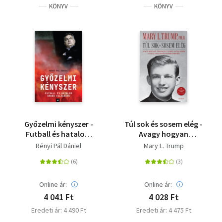
KÖNYV
KÖNYV
Győzelmi kényszer -
Túl sok és sosem elég -
Futball és hatalom
Avagy hogyan
Orbán világában
teremtette meg a
Rényi Pál Dániel
Mary L. Trump
családom a világ
legveszélyesebb
emberét
Online ár:
Online ár:
4 041 Ft
4 028 Ft
Eredeti ár: 4 490 Ft
Eredeti ár: 4 475 Ft