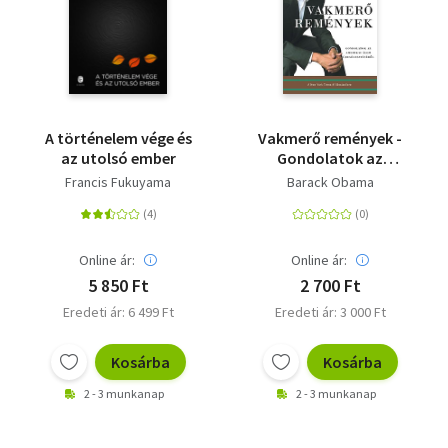
A történelem vége és
Vakmerő remények -
az utolsó ember
Gondolatok az
amerikai álom
Francis Fukuyama
Barack Obama
újraélesztéséről
Online ár:
Online ár:
5 850 Ft
2 700 Ft
Eredeti ár: 6 499 Ft
Eredeti ár: 3 000 Ft
Kosárba
Kosárba
2 - 3 munkanap
2 - 3 munkanap