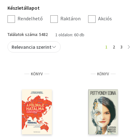
Készletállapot
Készletállapot
Irodalom
szűrés
Rendelhető
Raktáron
Akciós
Kotta
Találatok száma: 5482
1 oldalon: 60 db
Minikönyv
Relevancia szerint
1
2
3
Művészet
Szakkönyv
KÖNYV
KÖNYV
Szótár, nyelvkönyv
Tankönyv, segédkönyv
Társadalomtudomány
Természettudomány
Történelem