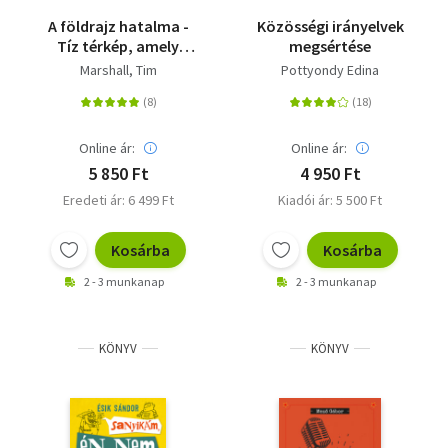
Vallás
A földrajz hatalma -
Közösségi irányelvek
Tíz térkép, amely
megsértése
Egyéb
rávilágít világunk
Marshall, Tim
Pottyondy Edina
jövőjére
Online ár:
Online ár:
5 850 Ft
4 950 Ft
Eredeti ár: 6 499 Ft
Kiadói ár: 5 500 Ft
Kosárba
Kosárba
2 - 3 munkanap
2 - 3 munkanap
KÖNYV
KÖNYV