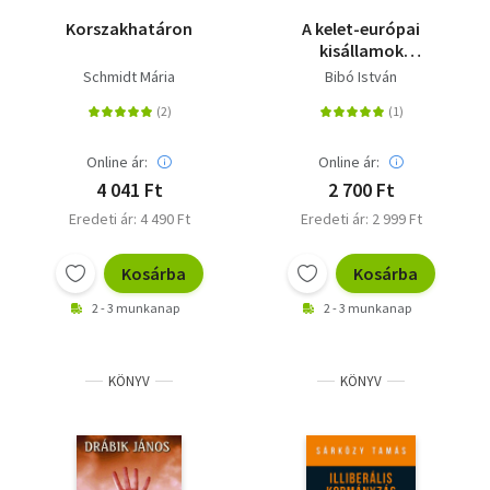
Korszakhatáron
A kelet-európai
kisállamok
nyomorúsága -
Schmidt Mária
Bibó István
Trubadúr Zsebkönyvek
40.
Online ár:
Online ár:
4 041 Ft
2 700 Ft
Eredeti ár: 4 490 Ft
Eredeti ár: 2 999 Ft
Kosárba
Kosárba
2 - 3 munkanap
2 - 3 munkanap
KÖNYV
KÖNYV