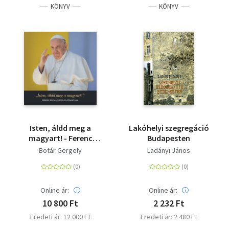
KÖNYV
KÖNYV
Isten, áldd meg a
Lakóhelyi szegregáció
magyart! - Ferenc
Budapesten
pápa apostoli
Botár Gergely
Ladányi János
látogatása
Online ár:
Online ár:
10 800 Ft
2 232 Ft
Eredeti ár: 12 000 Ft
Eredeti ár: 2 480 Ft