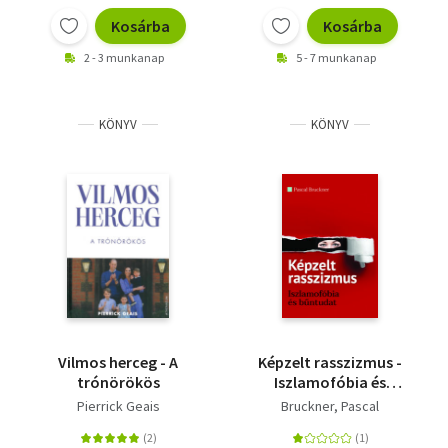
Kosárba
Kosárba
2 - 3 munkanap
5 - 7 munkanap
KÖNYV
KÖNYV
Vilmos herceg - A
Képzelt rasszizmus -
trónörökös
Iszlamofóbia és
bűntudat
Pierrick Geais
Bruckner, Pascal