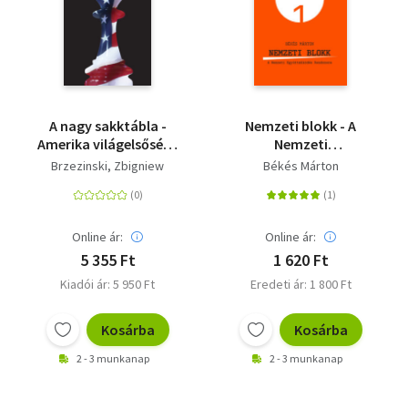
A nagy sakktábla -
Nemzeti blokk - A
Amerika világelsősége
Nemzeti
és geopolitikai
Együttműködés
Brzezinski, Zbigniew
Békés Márton
feladatai
Rendszere
Online ár:
Online ár:
5 355 Ft
1 620 Ft
Kiadói ár: 5 950 Ft
Eredeti ár: 1 800 Ft
Kosárba
Kosárba
2 - 3 munkanap
2 - 3 munkanap