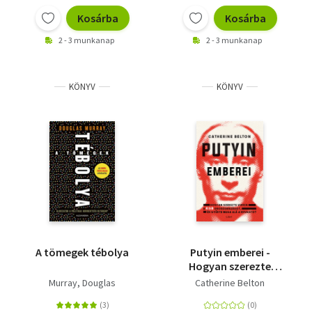
Kosárba
Kosárba
2 - 3 munkanap
2 - 3 munkanap
KÖNYV
KÖNYV
A tömegek tébolya
Putyin emberei -
Hogyan szerezte
vissza a KGB
Murray, Douglas
Catherine Belton
Oroszországot, és
gyűrte maga alá a