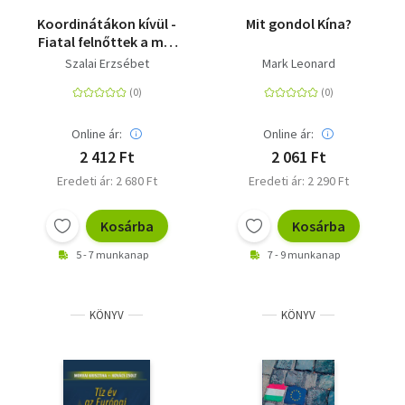
Koordinátákon kívül -
Mit gondol Kína?
Fiatal felnőttek a mai
Magyarországon
Szalai Erzsébet
Mark Leonard
Online ár:
Online ár:
2 412 Ft
2 061 Ft
Eredeti ár: 2 680 Ft
Eredeti ár: 2 290 Ft
Kosárba
Kosárba
5 - 7 munkanap
7 - 9 munkanap
KÖNYV
KÖNYV