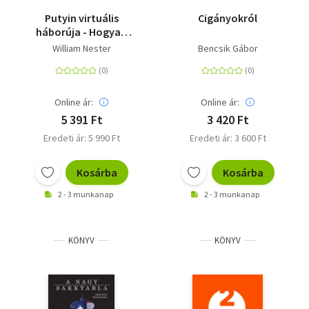
Putyin virtuális
Cigányokról
háborúja - Hogyan
formálja át és
William Nester
Bencsik Gábor
destabilizálja
Oroszország
Amerikát, Európát és a
nagyvilágot
Online ár:
Online ár:
5 391 Ft
3 420 Ft
Eredeti ár: 5 990 Ft
Eredeti ár: 3 600 Ft
Kosárba
Kosárba
2 - 3 munkanap
2 - 3 munkanap
KÖNYV
KÖNYV