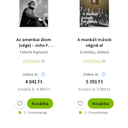
Az amerikai álom
A munkát mások
(vége) - John F.
végzik el
Kennedy
Fekete Rajmund
Schelsky, Helmut
Online ár:
Online ár:
4 041 Ft
5 391 Ft
Eredeti ár: 4 490 Ft
Eredeti ár: 5 990 Ft
Kosárba
Kosárba
2 - 3 munkanap
2 - 3 munkanap