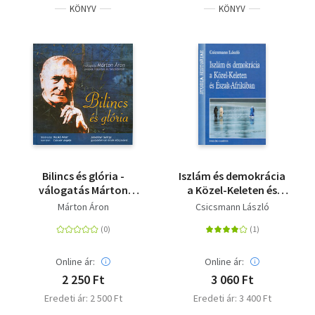
KÖNYV
KÖNYV
Bilincs és glória -
Iszlám és demokrácia
válogatás Márton
a Közel-Keleten és
Áron püspök írásaiból
Észak-Afrikában
Márton Áron
Csicsmann László
és beszédeiből - CD
melléklettel
Online ár:
Online ár:
2 250 Ft
3 060 Ft
Eredeti ár: 2 500 Ft
Eredeti ár: 3 400 Ft