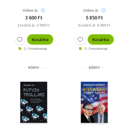
Nyugatot
Online ár:
Online ár:
3 600 Ft
5 850 Ft
Eredeti ár: 3 999 Ft
Eredeti ár: 6 499 Ft
Kosárba
Kosárba
2 - 3 munkanap
2 - 3 munkanap
KÖNYV
KÖNYV