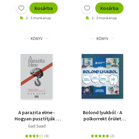
Kosárba
Kosárba
2 - 3 munkanap
2 - 3 munkanap
KÖNYV
KÖNYV
A parazita elme -
Bolond lyukból - A
Hogyan pusztítják a
polkorrekt őrület
fertőző eszmék a
szemléje
Gad Saad
józan észt?