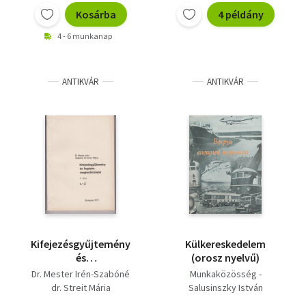
Kosárba
4 példány
4 - 6 munkanap
ANTIKVÁR
ANTIKVÁR
Kifejezésgyűjtemény
Külkereskedelem
és
(orosz nyelvű)
fogalommeghatározások
Dr. Mester Irén-Szabóné
Munkaközösség -
II. rész
dr. Streit Mária
Salusinszky István
(felülbírálta)