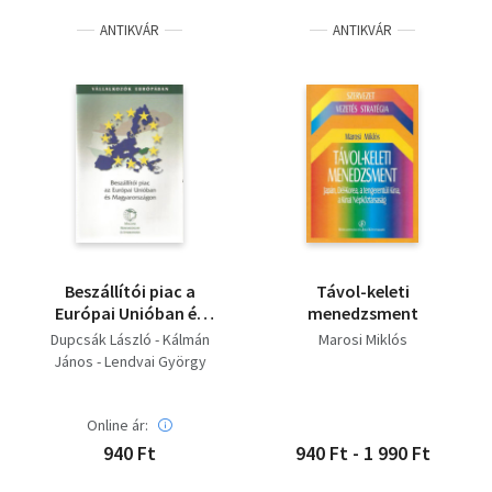
ANTIKVÁR
ANTIKVÁR
Beszállítói piac a
Távol-keleti
Európai Unióban és
menedzsment
Magyarországon
Dupcsák László - Kálmán
Marosi Miklós
János - Lendvai György
(szerk.)
Online ár:
940 Ft
940 Ft - 1 990 Ft