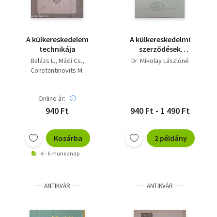
A külkereskedelem
A külkereskedelmi
technikája
szerződések
technikája
Balázs L.
Mádi Cs.
Dr. Mikolay Lászlóné
Constantinovits M.
Online ár:
940 Ft
940 Ft - 1 490 Ft
Kosárba
2 példány
4 - 6 munkanap
ANTIKVÁR
ANTIKVÁR