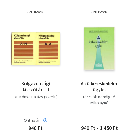
ANTIKVÁR
ANTIKVÁR
Külgazdasági
A külkereskedelmi
kisszótár I-II
ügylet
Dr. Kónya Balázs (szerk.)
Törzsök-Bendigné-
Mikolayné
Online ár:
940 Ft
940 Ft - 1 450 Ft