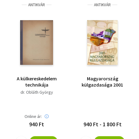
ANTIKVÁR
ANTIKVÁR
A külkereskedelem
Magyarország
technikája
külgazdasága 2001
dr. Obláth György
Online ár:
940 Ft
940 Ft - 1 800 Ft