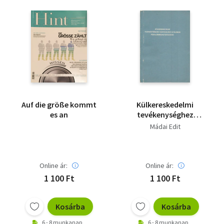
Auf die größe kommt
Külkereskedelmi
es an
tevékenységhez
kapcsolódó általános
Mádai Edit
fogalommeghatározások
Online ár:
Online ár:
1 100 Ft
1 100 Ft
Kosárba
Kosárba
6 - 8 munkanap
6 - 8 munkanap