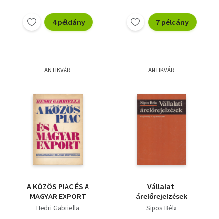
4 példány
7 példány
ANTIKVÁR
ANTIKVÁR
A KÖZÖS PIAC ÉS A
Vállalati
MAGYAR EXPORT
árelőrejelzések
Hedri Gabriella
Sipos Béla