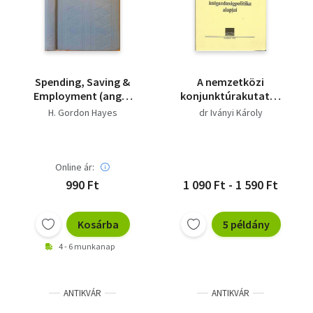
Spending, Saving &
A nemzetközi
Employment (angol
konjunktúrakutatás
közgazdaságtan)
országelemzés és a
H. Gordon Hayes
dr Iványi Károly
külgazdaságpolitika
alapjai
Online ár:
990 Ft
1 090 Ft - 1 590 Ft
Kosárba
5 példány
4 - 6 munkanap
ANTIKVÁR
ANTIKVÁR