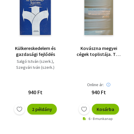
Külkereskedelem és
Kovászna megyei
gazdasági fejlődés
cégek toplistája. Top
Companies from
Salgó István (szerk.)
Covasna County
Szegvári Iván (szerk.)
Online ár:
940 Ft
940 Ft
2 példány
Kosárba
6 - 8 munkanap