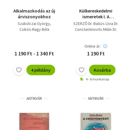
Alkalmazkodás az új
Külkereskedelmi
árviszonyokhoz
ismeretek I. A
KÜLKERESKEDELMI
Szakolczai György
SZERZŐ Dr. Balázs Lívia Dr.
ÜGYINTÉZŐ SZAK III.
Csikós-Nagy Béla
Constantinovits Milán Dr.
OSZTÁLYA SZÁMÁRA
Sipos Zoltán Dr. Mádi
Csaba
Online ár:
1 190 Ft - 1 340 Ft
1 190 Ft
4 példány
Kosárba
4 - 6 munkanap
ANTIKVÁR
ANTIKVÁR