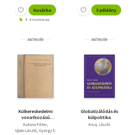
Kosárba
3 példány
4 - 6 munkanap
ANTIKVÁR
ANTIKVÁR
Külkereskedelmi
Globalizálódás és
vonatkozású
külpolitika
tervszerződések
Katona Péter
Kissj. László
Ujlaki László
György E.