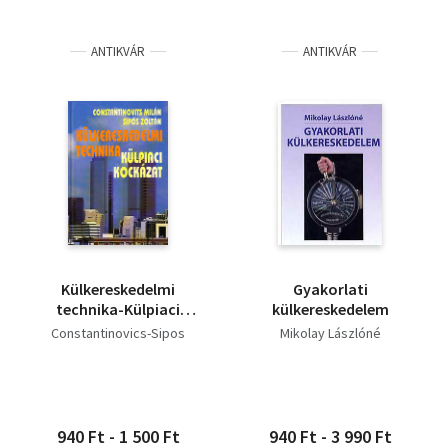
ANTIKVÁR
ANTIKVÁR
Külkereskedelmi
Gyakorlati
technika-Külpiaci
külkereskedelem
kockázat
Constantinovics-Sipos
Mikolay Lászlóné
940 Ft - 1 500 Ft
940 Ft - 3 990 Ft