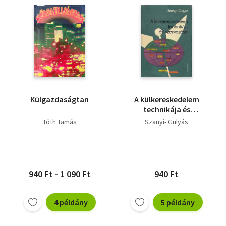
Külgazdaságtan
A külkereskedelem
technikája és
szervezése
Tóth Tamás
Szanyi- Gulyás
940 Ft - 1 090 Ft
940 Ft
4 példány
5 példány