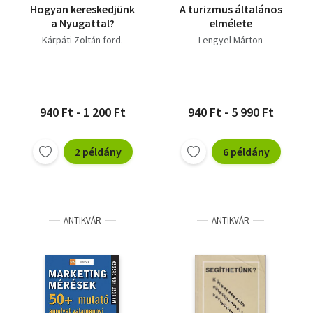
Hogyan kereskedjünk
A turizmus általános
a Nyugattal?
elmélete
Kárpáti Zoltán ford.
Lengyel Márton
940 Ft - 1 200 Ft
940 Ft - 5 990 Ft
2 példány
6 példány
ANTIKVÁR
ANTIKVÁR