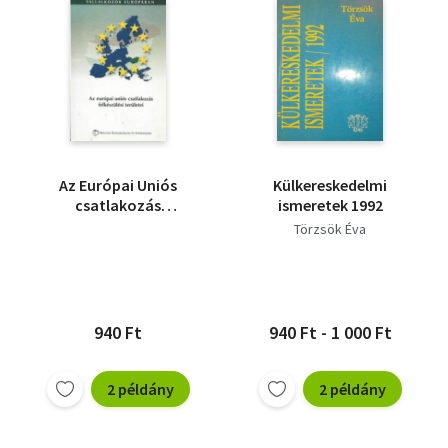
Az Európai Uniós
Külkereskedelmi
csatlakozás
ismeretek 1992
felkészülési területei
Törzsök Éva
(Bevezető
tanulmánykötet)
940 Ft
940 Ft - 1 000 Ft
2 példány
2 példány