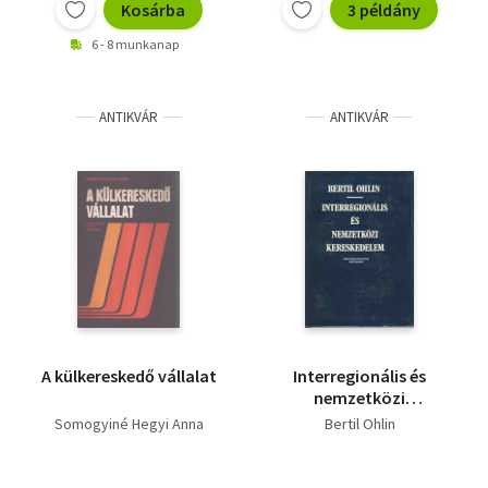
Kosárba
3 példány
6 - 8 munkanap
ANTIKVÁR
ANTIKVÁR
A külkereskedő vállalat
Interregionális és
nemzetközi
kereskedelem
Somogyiné Hegyi Anna
Bertil Ohlin