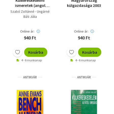
Külkereskedelmi
Magyarország
ismeretek (angol
külgazdasága 2003
nyelv)
Szabó Zoltánné - Ungárné
Báti Júlia
Online ár:
Online ár:
940 Ft
940 Ft
Kosárba
Kosárba
4 - 6 munkanap
4 - 6 munkanap
ANTIKVÁR
ANTIKVÁR