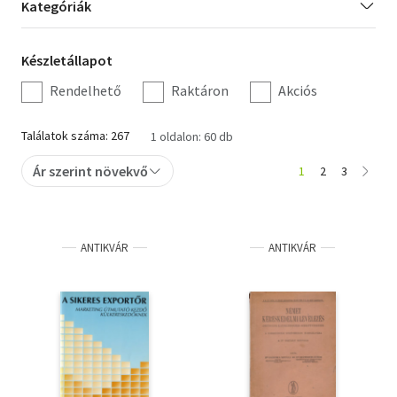
Kategória
Kategóriák
szűrés
Irodalom
Készletállapot
Készletállapot
Kotta
szűrés
Rendelhető
Raktáron
Akciós
Minikönyv
Találatok száma: 267
1 oldalon: 60 db
Művészet
Ár szerint növekvő
1
2
3
Szakkönyv
Szótár, nyelvkönyv
ANTIKVÁR
ANTIKVÁR
Tankönyv, segédkönyv
Társadalomtudomány
Természettudomány
Történelem