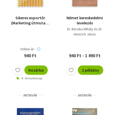
Vallás
Egyéb
Sikeres exportőr
Német kereskedelmi
(Marketing útmutató
levelezés
kezdő
Dr. Barsika Mihály és Dr.
külkereskedőknek)
Heinrich János
Online ár:
940 Ft
940 Ft - 1 490 Ft
Kosárba
2 példány
6 - 8 munkanap
ANTIKVÁR
ANTIKVÁR