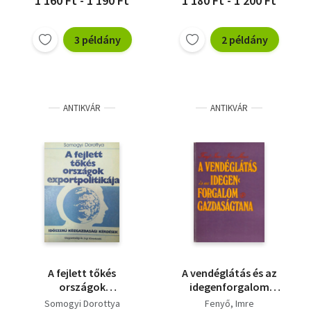
1 160 Ft - 1 190 Ft
1 180 Ft - 1 200 Ft
3 példány
2 példány
ANTIKVÁR
ANTIKVÁR
A fejlett tőkés
A vendéglátás és az
országok
idegenforgalom
exportpolitikája
gazdaságtana
Somogyi Dorottya
Fenyő
Imre