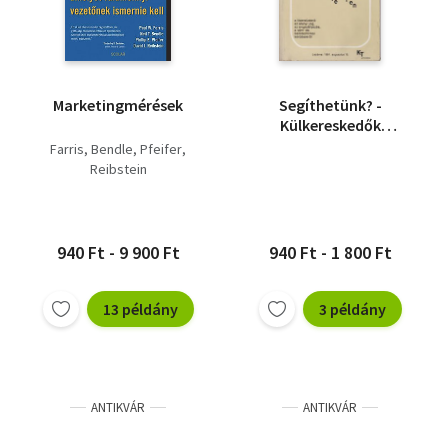
Marketingmérések
Segíthetünk? -
Külkereskedők
nélkülözhetetlen
Farris
Bendle
Pfeifer
kézikönyve
Reibstein
940 Ft - 9 900 Ft
940 Ft - 1 800 Ft
13 példány
3 példány
ANTIKVÁR
ANTIKVÁR