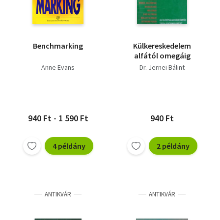
Benchmarking
Külkereskedelem
alfától omegáig
Anne Evans
Dr. Jernei Bálint
940 Ft - 1 590 Ft
940 Ft
4 példány
2 példány
ANTIKVÁR
ANTIKVÁR