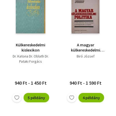
Külkereskedelmi
A magyar
kislexikon
külkereskedelmi
politika
Dr. Katona Dr. Oblath Dr.
Biró József
Pataki Forgács
940 Ft - 1 450 Ft
940 Ft - 1 590 Ft
5 példány
4 példány