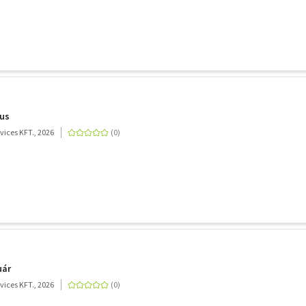
jus
ices KFT., 2026
uár
ices KFT., 2026