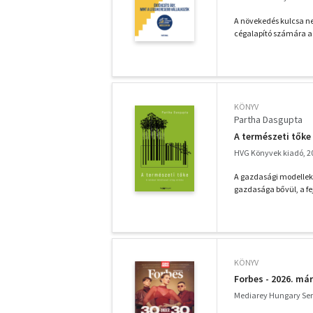
A növekedés kulcsa ne
cégalapító számára a 
KÖNYV
Partha Dasgupta
A természeti tőke 
HVG Könyvek kiadó, 2
A gazdasági modellek 
gazdasága bővül, a fej
KÖNYV
Forbes - 2026. má
Mediarey Hungary Serv