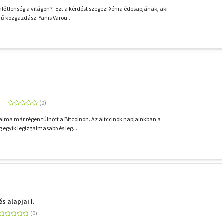
lőtlenség a világon?" Ezt a kérdést szegezi Xénia édesapjának, aki
rű közgazdász: Yanis Varou...
dalma már régen túlnőtt a Bitcoinon. Az altcoinok napjainkban a
g egyik legizgalmasabb és leg...
s alapjai I.