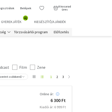
A kosarad
egisztrálok
Belépek
üres
új
GYEREKJÁTÉK
KIEGÉSZÍTŐ/AJÁNDÉK
Törzsvásárlói program
Előfizetés
tség
dcast
Film
Zene
1
2
3
szerint csökkenő
Online ár:
6 300 Ft
Kiadói ár: 6 999 Ft