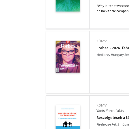
"Why is it that we cann
an inevitable companion
KÖNYV
Forbes - 2026. feb
Mediarey Hungary Serv
KÖNYV
Yanis Yaroufakis
Beszélgetések a l
Firehouse Reklámügyn