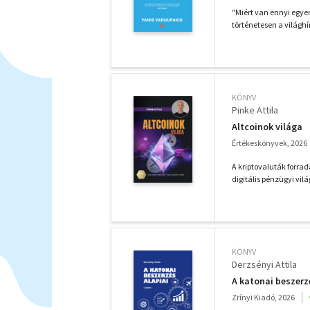
"Miért van ennyi egyen
történetesen a világhí
KÖNYV
Pinke Attila
Altcoinok világa
Értékeskönyvek, 2026
A kriptovaluták forra
digitális pénzügyi vilá
KÖNYV
Derzsényi Attila
A katonai beszerzé
Zrínyi Kiadó, 2026