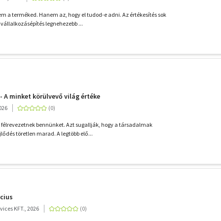
m a terméked. Hanem az, hogy el tudod-e adni. Az értékesítés sok
vállalkozásépítés legnehezebb ...
- A minket körülvevő világ értéke
026
félrevezetnek bennünket. Azt sugallják, hogy a társadalmak
lődés töretlen marad. A legtöbb elő...
rcius
ices KFT., 2026