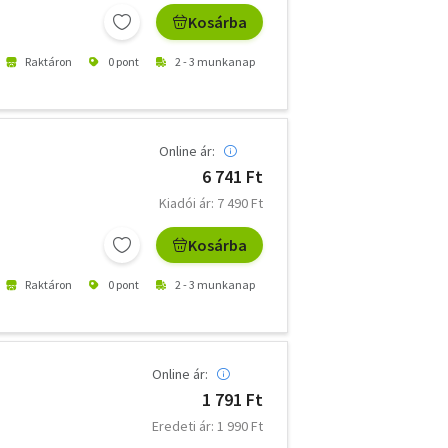
Kosárba
Raktáron
0 pont
2 - 3 munkanap
Online ár:
6 741 Ft
Kiadói ár: 7 490 Ft
Kosárba
Raktáron
0 pont
2 - 3 munkanap
Online ár:
1 791 Ft
Eredeti ár: 1 990 Ft