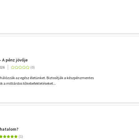
- A pénz jövője
026
behálózzák az egész életünket. Biztosítják a készpénzmentes
ik a milliárdos tőkebefektetéseket...
a hatalom?