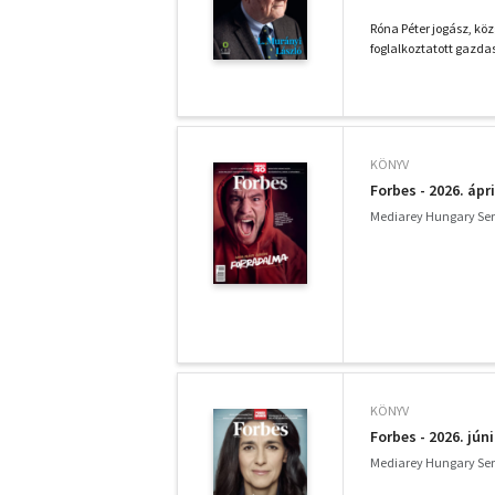
Róna Péter jogász, köz
foglalkoztatott gazdas
KÖNYV
Forbes - 2026. ápri
Mediarey Hungary Serv
KÖNYV
Forbes - 2026. jún
Mediarey Hungary Serv