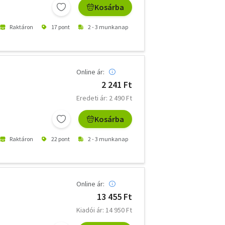
Kosárba
Raktáron
17 pont
2 - 3 munkanap
Online ár:
2 241 Ft
Eredeti ár: 2 490 Ft
Kosárba
Raktáron
22 pont
2 - 3 munkanap
Online ár:
13 455 Ft
Kiadói ár: 14 950 Ft