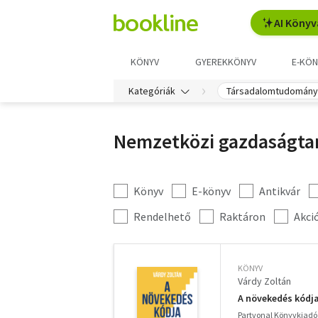
AI Könyv
KÖNYV
GYEREKKÖNYV
E-KÖN
Kategóriák
Társadalomtudomány
Nemzetközi gazdaságtan
Könyv
E-könyv
Antikvár
Kategória
szűrés
További
Rendelhető
Raktáron
Akci
szűrők
KÖNYV
Várdy Zoltán
A növekedés kódja 
Partvonal Könyvkiadó 