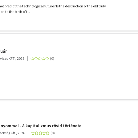
ot predict the technological future? Is the destruction of the old truly
 to the birth of t...
ruár
ices KFT., 2026
ányommal - A kapitalizmus rövid története
ökség Kft., 2026