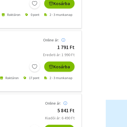
Kosárba
Raktáron
0 pont
2 - 3 munkanap
Online ár:
1 791 Ft
Eredeti ár: 1 990 Ft
Kosárba
Raktáron
17 pont
2 - 3 munkanap
Online ár:
5 841 Ft
Kiadói ár: 6 490 Ft