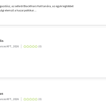
gazdász, az oxfordi Blackfriars Hall tanára, az egyik legtöbbet
ági elemző a hazai politikai ...
lis
ices KFT., 2026
ius
ices KFT., 2026