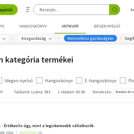
ajánló
R
YV
HANGOSKÖNYV
ANTIKVÁR
IDEGEN NYELVŰ
Közgazdaság
Nemzetközi gazdaságtan
Segí
 kategória termékei
Idegen nyelvű
Hangoskönyv
E-hangoskönyv
Po
ós
Találatok száma: 983
1 oldalon: 60 db
Rendezés:
Kiadási év 
- Értékesíts úgy, mint a legsikeresebb vállalkozók
Kft, 2026