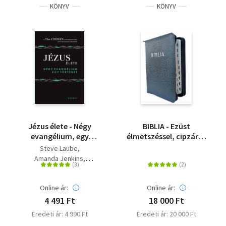
KÖNYV
KÖNYV
Jézus élete - Négy
BIBLIA - Ezüst
evangélium, egy
élmetszéssel, cipzáras
történet
bőrtokban - Revideált
Steve Laube
új fordítás (RÚF 2014)
Amanda Jenkins
Dallas Jenkins
Online ár:
Online ár:
4 491 Ft
18 000 Ft
Eredeti ár: 4 990 Ft
Eredeti ár: 20 000 Ft