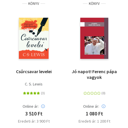
KÖNYV
KÖNYV
Csűrcsavar levelei
Jó napot! Ferenc pápa
vagyok
C. S. Lewis
Online ár:
Online ár:
3 510 Ft
1 080 Ft
Eredeti ár: 3 900 Ft
Eredeti ár: 1 200 Ft