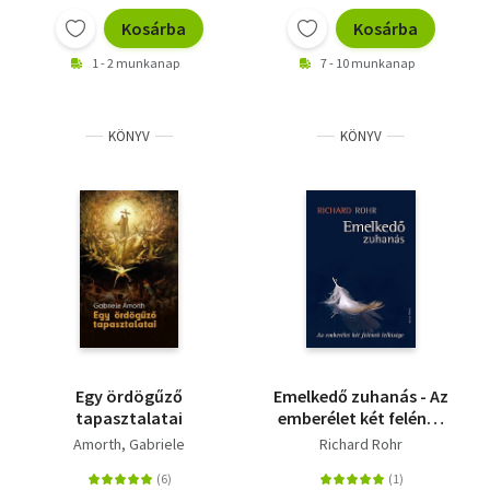
Kosárba
Kosárba
1 - 2 munkanap
7 - 10 munkanap
KÖNYV
KÖNYV
Egy ördögűző
Emelkedő zuhanás - Az
tapasztalatai
emberélet két felének
lelkisége
Amorth, Gabriele
Richard Rohr