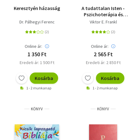
Keresztyén házasság
A tudattalan Isten -
Pszichoterápia és
vallás
Dr. Pálhegyi Ferenc
Viktor E. Frankl
Online ár:
Online ár:
1 350 Ft
2 565 Ft
Eredeti ár: 1 500 Ft
Eredeti ár: 2 850 Ft
Kosárba
Kosárba
1 - 2 munkanap
1 - 2 munkanap
KÖNYV
KÖNYV