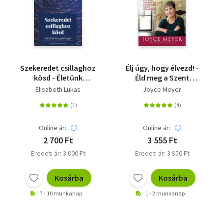
Szekeredet csillaghoz
Élj úgy, hogy élvezd! -
kösd - Életünk
Éld meg a Szent
mozgatórugói
Szellem követésében
Elisabeth Lukas
Joyce Meyer
rejlő kalandot!
Online ár:
Online ár:
2 700 Ft
3 555 Ft
Eredeti ár: 3 000 Ft
Eredeti ár: 3 950 Ft
Kosárba
Kosárba
7 - 10 munkanap
1 - 2 munkanap