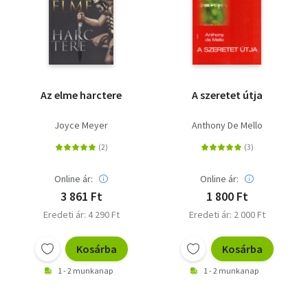
Az elme harctere
A szeretet útja
Joyce Meyer
Anthony De Mello
Online ár:
Online ár:
3 861 Ft
1 800 Ft
Eredeti ár: 4 290 Ft
Eredeti ár: 2 000 Ft
Kosárba
Kosárba
1 - 2 munkanap
1 - 2 munkanap