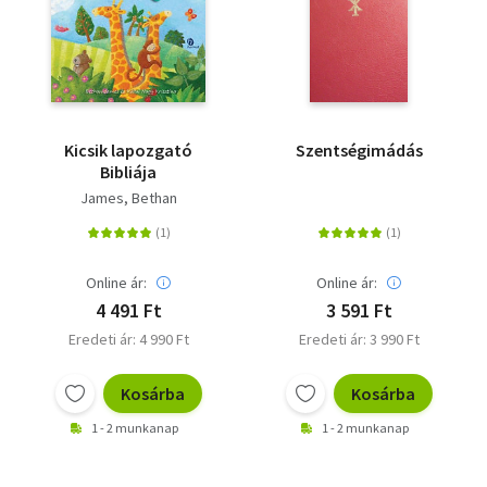
Kicsik lapozgató
Szentségimádás
Bibliája
James, Bethan
Online ár:
Online ár:
4 491 Ft
3 591 Ft
Eredeti ár: 4 990 Ft
Eredeti ár: 3 990 Ft
Kosárba
Kosárba
1 - 2 munkanap
1 - 2 munkanap