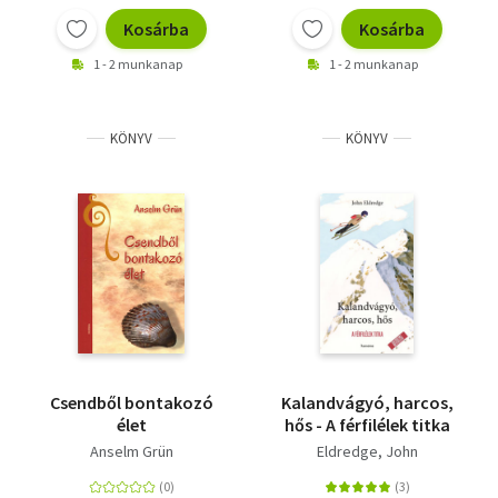
Kosárba
Kosárba
1 - 2 munkanap
1 - 2 munkanap
KÖNYV
KÖNYV
Csendből bontakozó
Kalandvágyó, harcos,
élet
hős - A férfilélek titka
Anselm Grün
Eldredge, John