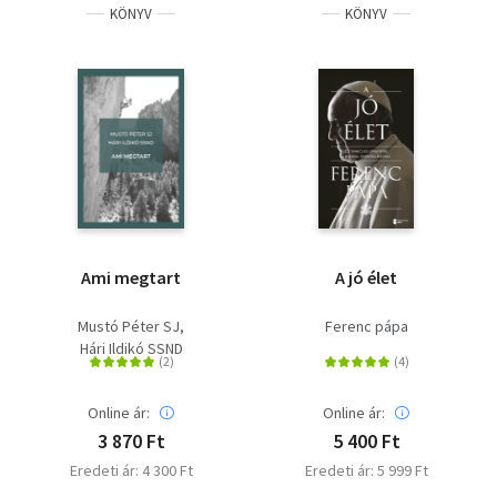
KÖNYV
KÖNYV
Ami megtart
A jó élet
Mustó Péter SJ
Ferenc pápa
Hári Ildikó SSND
Online ár:
Online ár:
3 870 Ft
5 400 Ft
Eredeti ár: 4 300 Ft
Eredeti ár: 5 999 Ft