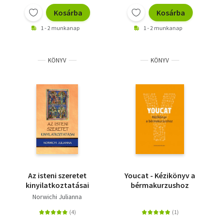
Kosárba
Kosárba
1 - 2 munkanap
1 - 2 munkanap
KÖNYV
KÖNYV
Az isteni szeretet
Youcat - Kézikönyv a
kinyilatkoztatásai
bérmakurzushoz
Norwichi Julianna