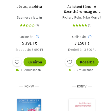
Jézus, a szkíta
Az isteni tánc - A
Szentháromság és a
belső átalakulás
Szemerey István
Richard Rohr
Mike Morrell
Online ár:
Online ár:
5 391 Ft
3 150 Ft
Eredeti ár: 5 990 Ft
Eredeti ár: 3 500 Ft
Kosárba
Kosárba
1 - 2 munkanap
1 - 2 munkanap
KÖNYV
KÖNYV