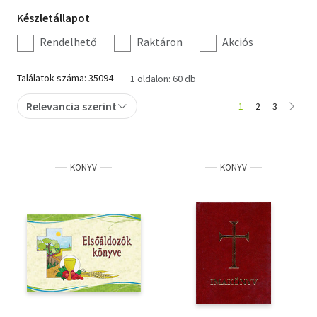
Készletállapot
Készletállapot
Irodalom
szűrés
Rendelhető
Raktáron
Akciós
Kotta
Találatok száma: 35094
1 oldalon: 60 db
Minikönyv
Relevancia szerint
1
2
3
Művészet
Szakkönyv
KÖNYV
KÖNYV
Szótár, nyelvkönyv
Tankönyv, segédkönyv
Társadalomtudomány
Természettudomány
Történelem