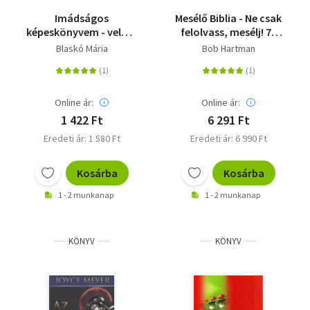
Imádságos
Mesélő Biblia - Ne csak
képeskönyvem - velúr /
felolvass, mesélj! 74
bársony
történet az Ó- és
Blaskó Mária
Bob Hartman
Újszövetségből
Online ár:
Online ár:
1 422 Ft
6 291 Ft
Eredeti ár: 1 580 Ft
Eredeti ár: 6 990 Ft
Kosárba
Kosárba
1 - 2 munkanap
1 - 2 munkanap
KÖNYV
KÖNYV