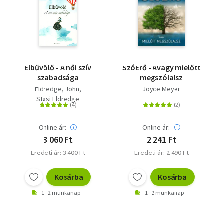
Elbűvölő - A női szív
SzóErő - Avagy mielőtt
szabadsága
megszólalsz
Eldredge, John
Joyce Meyer
Stasi Eldredge
Online ár:
Online ár:
3 060 Ft
2 241 Ft
Eredeti ár: 3 400 Ft
Eredeti ár: 2 490 Ft
Kosárba
Kosárba
1 - 2 munkanap
1 - 2 munkanap