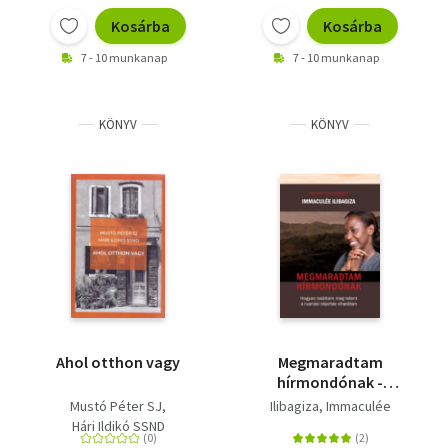
Kosárba
Kosárba
7 - 10 munkanap
7 - 10 munkanap
KÖNYV
KÖNYV
Ahol otthon vagy
Megmaradtam
hírmondónak -
Hogyan találtam meg
Mustó Péter SJ
Ilibagiza, Immaculée
Istent a ruandai
Hári Ildikó SSND
népírtás viharában