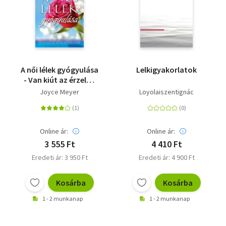
A női lélek gyógyulása
Lelkigyakorlatok
- Van kiút az érzelmi
sebeidből
Joyce Meyer
Loyolaiszentignác
Online ár:
Online ár:
3 555 Ft
4 410 Ft
Eredeti ár: 3 950 Ft
Eredeti ár: 4 900 Ft
Kosárba
Kosárba
1 - 2 munkanap
1 - 2 munkanap