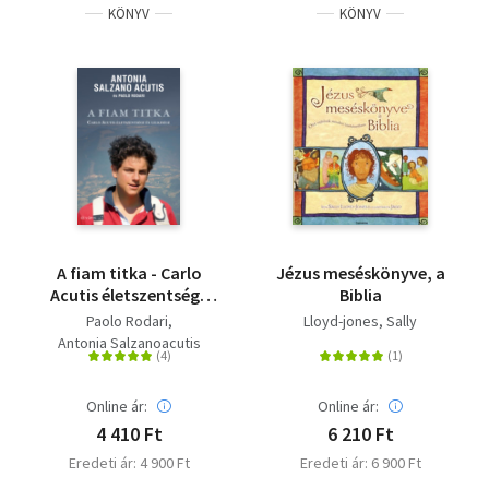
KÖNYV
KÖNYV
A fiam titka - Carlo
Jézus meséskönyve, a
Acutis életszentsége
Biblia
és lelkisége
Paolo Rodari
Lloyd-jones, Sally
Antonia Salzanoacutis
Online ár:
Online ár:
4 410 Ft
6 210 Ft
Eredeti ár: 4 900 Ft
Eredeti ár: 6 900 Ft