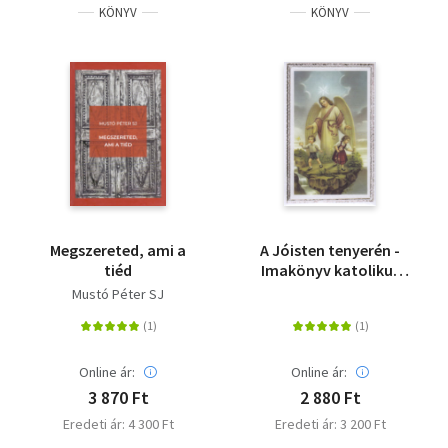
KÖNYV
KÖNYV
Megszereted, ami a
A Jóisten tenyerén -
tiéd
Imakönyv katolikus
gyermekek és szülők,
Mustó Péter SJ
nevelők számára
Online ár:
Online ár:
3 870 Ft
2 880 Ft
Eredeti ár: 4 300 Ft
Eredeti ár: 3 200 Ft