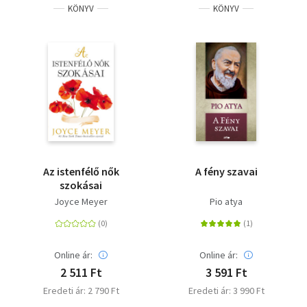
KÖNYV
KÖNYV
Az istenfélő nők
A fény szavai
szokásai
Joyce Meyer
Pio atya
Online ár:
Online ár:
2 511 Ft
3 591 Ft
Eredeti ár: 2 790 Ft
Eredeti ár: 3 990 Ft