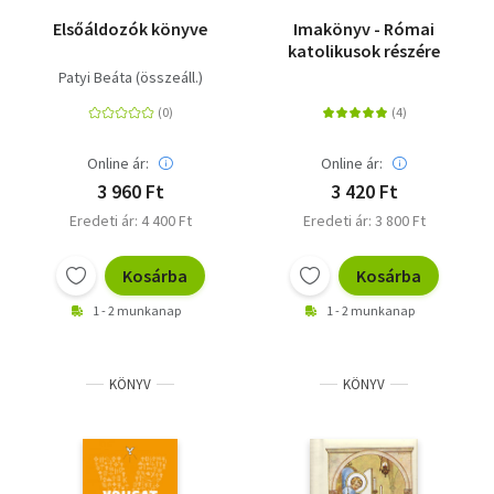
Vallás
Elsőáldozók könyve
Imakönyv - Római
katolikusok részére
Egyéb
Patyi Beáta (összeáll.)
Online ár:
Online ár:
3 960 Ft
3 420 Ft
Eredeti ár: 4 400 Ft
Eredeti ár: 3 800 Ft
Kosárba
Kosárba
1 - 2 munkanap
1 - 2 munkanap
KÖNYV
KÖNYV