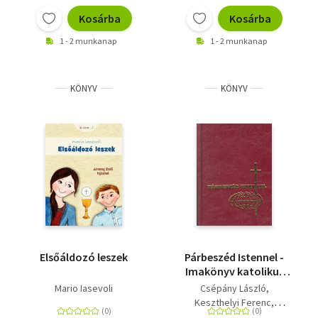
Kosárba
Kosárba
1 - 2 munkanap
1 - 2 munkanap
KÖNYV
KÖNYV
Elsőáldozó leszek
Párbeszéd Istennel -
Imakönyv katolikus
híveknek
Mario Iasevoli
Csépány László
Keszthelyi Ferenc
Szabó Géza