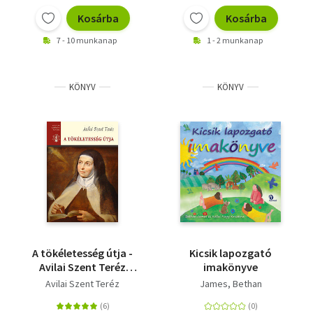
Kosárba
Kosárba
7 - 10 munkanap
1 - 2 munkanap
KÖNYV
KÖNYV
A tökéletesség útja -
Kicsik lapozgató
Avilai Szent Teréz
imakönyve
Összes Művei III.
Avilai Szent Teréz
James, Bethan