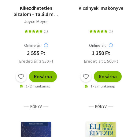
Kikezdhetetlen
Kicsinyek imakönyve
bizalom - Találd meg
az Istenben való
Joyce Meyer
bizalom örömét -
minden időben és
minden körülmények
között!
Online ár:
Online ár:
3 555 Ft
1 350 Ft
Eredeti ár: 3 950 Ft
Eredeti ár: 1 500 Ft
Kosárba
Kosárba
1 - 2 munkanap
1 - 2 munkanap
KÖNYV
KÖNYV