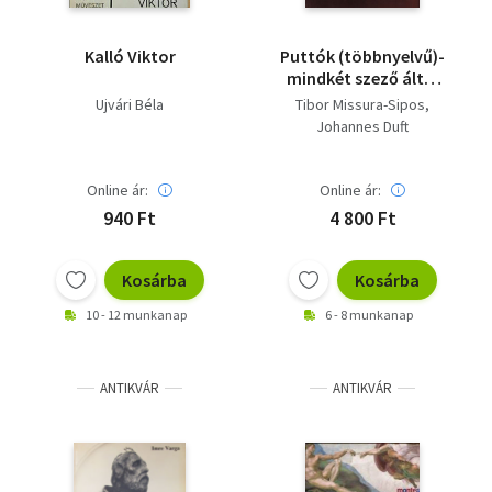
Kalló Viktor
Puttók (többnyelvű)-
mindkét szező által
aláírt
Ujvári Béla
Tibor Missura-Sipos
Johannes Duft
Online ár:
Online ár:
940 Ft
4 800 Ft
Kosárba
Kosárba
10 - 12 munkanap
6 - 8 munkanap
ANTIKVÁR
ANTIKVÁR