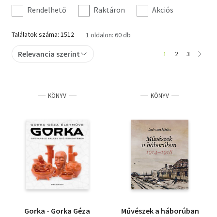
szűrés
Rendelhető
Raktáron
Akciós
Irodalom
Találatok száma: 1512
1 oldalon: 60 db
Kotta
Relevancia szerint
1
2
3
Minikönyv
Művészet
KÖNYV
KÖNYV
Szakkönyv
Szótár, nyelvkönyv
Tankönyv, segédkönyv
Társadalomtudomány
Természettudomány
Történelem
Gorka - Gorka Géza
Művészek a háborúban