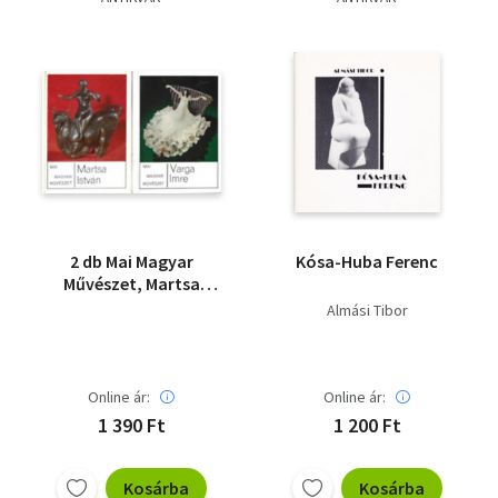
2 db Mai Magyar
Kósa-Huba Ferenc
Művészet, Martsa
István, Varga Imre
Almási Tibor
Online ár:
Online ár:
1 390 Ft
1 200 Ft
Kosárba
Kosárba