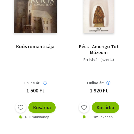
Koós romantikája
Pécs - Amerigo Tot
Múzeum
Éri István (szerk.)
Online ár:
Online ár:
1 500 Ft
1 920 Ft
Kosárba
Kosárba
6 - 8 munkanap
6 - 8 munkanap