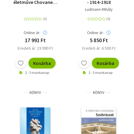
életműve Chovanecz
- 1914-1918
Vallás
Balázs
Ludmann Mihály
gyűjteményében
Egyéb
Online ár:
Online ár:
17 991 Ft
5 850 Ft
Eredeti ár: 19 990 Ft
Eredeti ár: 6 500 Ft
Kosárba
Kosárba
2 - 3 munkanap
2 - 3 munkanap
KÖNYV
KÖNYV