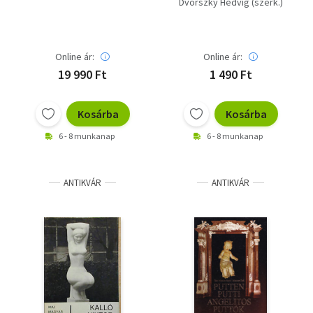
Dvorszky Hedvig (szerk.)
képpel.
Online ár:
Online ár:
19 990 Ft
1 490 Ft
Kosárba
Kosárba
6 - 8 munkanap
6 - 8 munkanap
ANTIKVÁR
ANTIKVÁR