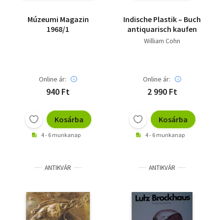
Múzeumi Magazin
Indische Plastik – Buch
1968/1
antiquarisch kaufen
William Cohn
Online ár:
Online ár:
940 Ft
2 990 Ft
Kosárba
Kosárba
4 - 6 munkanap
4 - 6 munkanap
ANTIKVÁR
ANTIKVÁR