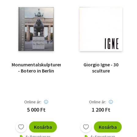
Monumentalskulpturen
Giorgio Igne - 30
- Botero in Berlin
sculture
Online ár:
Online ár:
5 000 Ft
1 200 Ft
Kosárba
Kosárba
6 - 8 munkanap
4 - 6 munkanap