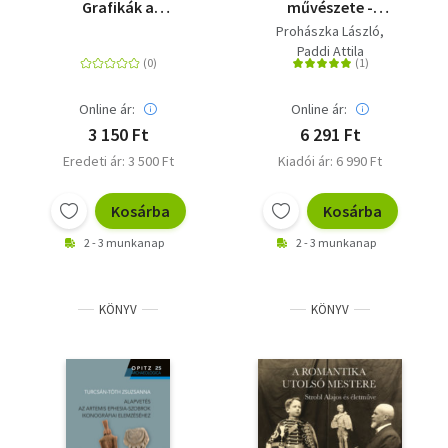
Grafikák a
művészete -
Szépművészeti
Kultúrtörténeti
Prohászka László
Múzeum
barangolások az
Paddi Attila
gyűjteményéből és
alkotásai körül
kortárs művészek
alkotásai
Online ár:
Online ár:
3 150 Ft
6 291 Ft
Eredeti ár: 3 500 Ft
Kiadói ár: 6 990 Ft
Kosárba
Kosárba
2 - 3 munkanap
2 - 3 munkanap
KÖNYV
KÖNYV