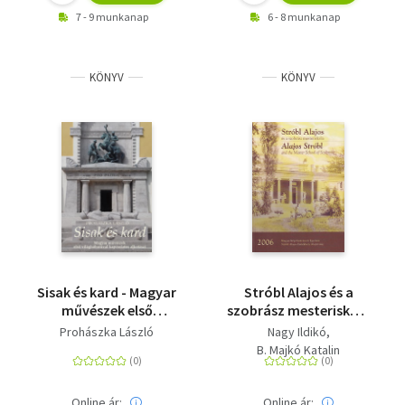
7 - 9 munkanap
6 - 8 munkanap
KÖNYV
KÖNYV
Sisak és kard - Magyar
Stróbl Alajos és a
művészek első
szobrász mesteriskola
világháborúval
- Alajos Stróbl and the
Prohászka László
Nagy Ildikó
kapcsolatos alkotásai
Master School of
B. Majkó Katalin
Sculpture
Online ár:
Online ár: