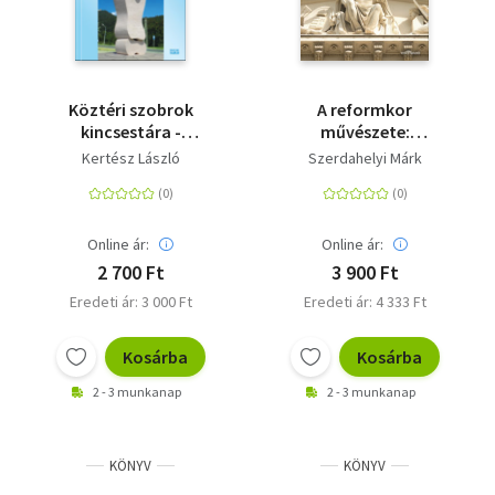
Köztéri szobrok
A reformkor
kincsestára -
művészete:
Válogatás a
Szobrászat
Kertész László
Szerdahelyi Márk
magyarországi
köztéri plasztika 1945
utáni remekeiből
Online ár:
Online ár:
2 700 Ft
3 900 Ft
Eredeti ár: 3 000 Ft
Eredeti ár: 4 333 Ft
Kosárba
Kosárba
2 - 3 munkanap
2 - 3 munkanap
KÖNYV
KÖNYV