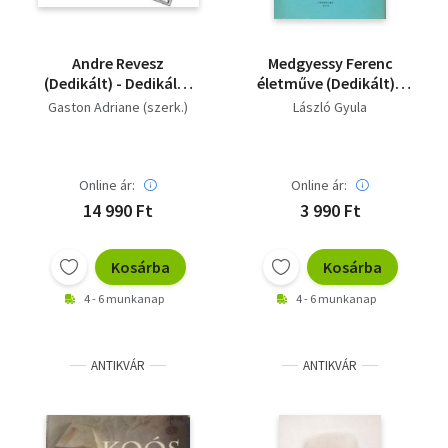
Andre Revesz
Medgyessy Ferenc
(Dedikált) - Dedikált -
életműve (Dedikált) -
Dedikált
Dedikált - Dedikált
Gaston Adriane (szerk.)
László Gyula
Online ár:
Online ár:
14 990 Ft
3 990 Ft
Kosárba
Kosárba
4 - 6 munkanap
4 - 6 munkanap
ANTIKVÁR
ANTIKVÁR