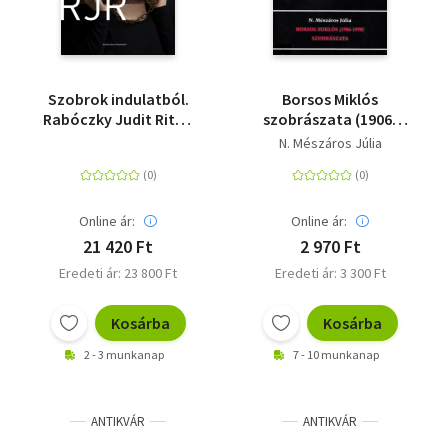
Szobrok indulatból.
Borsos Miklós
Rabóczky Judit Rita -
szobrászata (1906-
(Különleges kiadás)
1990) - 100 éve
N. Mészáros Júlia
született Borsos
Miklós
Online ár:
Online ár:
21 420 Ft
2 970 Ft
Eredeti ár: 23 800 Ft
Eredeti ár: 3 300 Ft
Kosárba
Kosárba
2 - 3 munkanap
7 - 10 munkanap
ANTIKVÁR
ANTIKVÁR