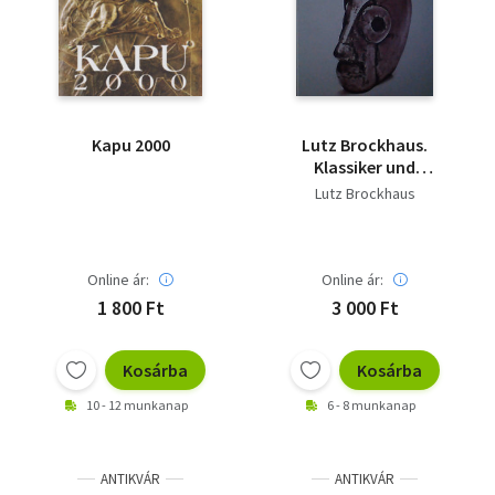
Kapu 2000
Lutz Brockhaus.
Klassiker und
Anarchist. Classico ed
Lutz Brockhaus
anarchico. Classical
and Anarchist
Online ár:
Online ár:
1 800 Ft
3 000 Ft
Kosárba
Kosárba
10 - 12 munkanap
6 - 8 munkanap
ANTIKVÁR
ANTIKVÁR