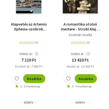
Alapvetés az Artemis
A romantika utolsó
Ephesia-szobrok
mestere - Strobl Alajos
ikonográfiai
és életműve
Szatmári Gizella
elemzéséhez
Online ár:
Online ár:
7 110 Ft
13 410 Ft
Eredeti ár: 7 900 Ft
Kiadói ár: 14 900 Ft
Kosárba
Kosárba
2 - 3 munkanap
2 - 3 munkanap
KÖNYV
KÖNYV