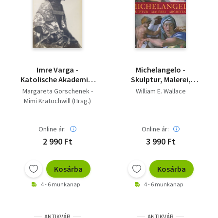
Imre Varga -
Michelangelo -
Katolische Akademie,
Skulptur, Malerei,
Hamburg /
Architektur
Margareta Gorschenek -
William E. Wallace
Kulturbehörde,
Mimi Kratochwill (Hrsg.)
Hamburg / Kunsthalle,
Budapest 1985.
Online ár:
Online ár:
2 990 Ft
3 990 Ft
Kosárba
Kosárba
4 - 6 munkanap
4 - 6 munkanap
ANTIKVÁR
ANTIKVÁR