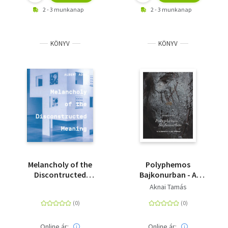
2 - 3 munkanap
2 - 3 munkanap
KÖNYV
KÖNYV
Melancholy of the
Polyphemos
Discontructed
Bajkonurban - A
Meaning
szobrász Fusz György
Aknai Tamás
Online ár:
Online ár: