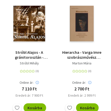
Stróbl Alajos - A
Hierarcha - Varga Imre
gránitoroszlán -
szobrászművész
STRÓBL ALAJOS
életéről
Stróbl Mihály
Marton Mária
Online ár:
Online ár:
7 110 Ft
2 700 Ft
Eredeti ár: 7 900 Ft
Eredeti ár: 2 999 Ft
Kosárba
Kosárba