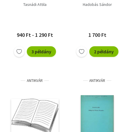
Tasnádi Attila
Hadobás Sándor
940 Ft - 1 290 Ft
1 700 Ft
3 példány
2 példány
ANTIKVÁR
ANTIKVÁR