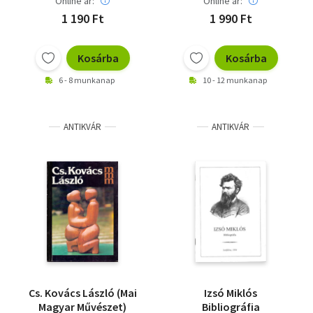
Online ár:
Online ár:
1 190 Ft
1 990 Ft
Kosárba
Kosárba
6 - 8 munkanap
10 - 12 munkanap
ANTIKVÁR
ANTIKVÁR
Cs. Kovács László (Mai
Izsó Miklós
Magyar Művészet)
Bibliográfia