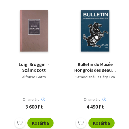
Luigi Broggini -
Bulletin du Musée
Számozott
Hongrois des Beaux-
Arts 66-67/1986 -
Alfonso Gatto
Szmodisné Eszláry Éva
Dedikált
Online ár:
Online ár:
3 600 Ft
4 490 Ft
Kosárba
Kosárba