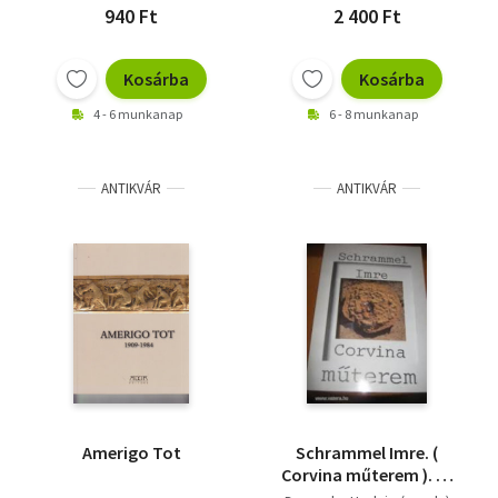
940 Ft
2 400 Ft
Kosárba
Kosárba
4 - 6 munkanap
6 - 8 munkanap
ANTIKVÁR
ANTIKVÁR
Amerigo Tot
Schrammel Imre. (
Corvina műterem ). 56
szines és fekete-fehér