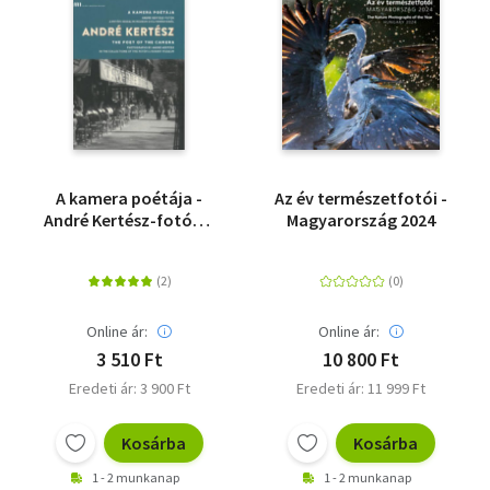
A kamera poétája -
Az év természetfotói -
André Kertész-fotók a
Magyarország 2024
Petőfi Irodalmi
Múzeum
gyűjteményéből
Online ár:
Online ár:
3 510 Ft
10 800 Ft
Eredeti ár: 3 900 Ft
Eredeti ár: 11 999 Ft
Kosárba
Kosárba
1 - 2 munkanap
1 - 2 munkanap