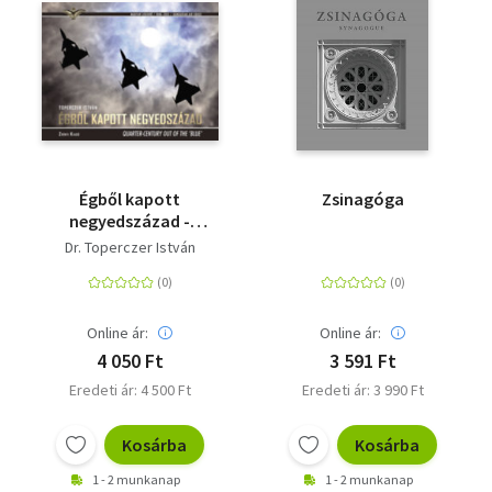
Égből kapott
Zsinagóga
negyedszázad -
Quarter-Century Out
Dr. Toperczer István
of the 'Blue'
Online ár:
Online ár:
4 050 Ft
3 591 Ft
Eredeti ár: 4 500 Ft
Eredeti ár: 3 990 Ft
Kosárba
Kosárba
1 - 2 munkanap
1 - 2 munkanap