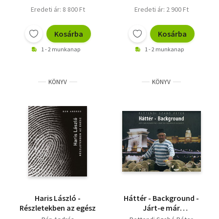
Eredeti ár: 8 800 Ft
Eredeti ár: 2 900 Ft
Kosárba
Kosárba
1 - 2 munkanap
1 - 2 munkanap
KÖNYV
KÖNYV
Haris László -
Háttér - Background -
Részletekben az egész
Járt-e már
Budapesten?