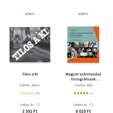
KÖNYV
KÖNYV
Tilos a Ki
Magyar származású
fotográfusok
Franciaországban - Az
Kalmár János
Cserba Júlia
1920-as évektől
napjainkig
Online ár:
Online ár:
3 591 Ft
8 010 Ft