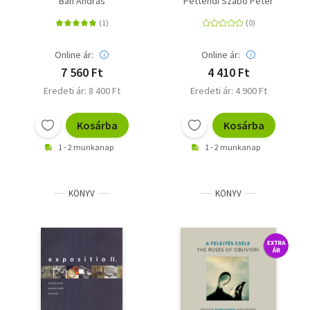
Bán András
Pettendi Szabó Péter
Online ár:
Online ár:
7 560 Ft
4 410 Ft
Eredeti ár: 8 400 Ft
Eredeti ár: 4 900 Ft
Kosárba
Kosárba
1 - 2 munkanap
1 - 2 munkanap
KÖNYV
KÖNYV