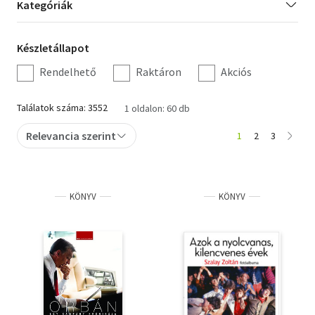
Kategória
Kategóriák
szűrés
Irodalom
Készletállapot
Készletállapot
Kotta
szűrés
Rendelhető
Raktáron
Akciós
Minikönyv
Találatok száma: 3552
1 oldalon: 60 db
Művészet
Relevancia szerint
1
2
3
Szakkönyv
Szótár, nyelvkönyv
KÖNYV
KÖNYV
Tankönyv, segédkönyv
Társadalomtudomány
Természettudomány
Történelem