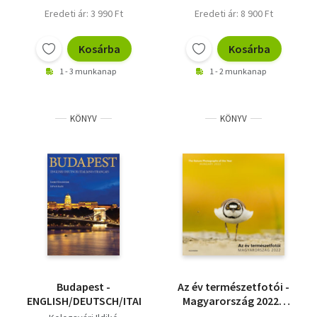
Eredeti ár: 3 990 Ft
Eredeti ár: 8 900 Ft
Kosárba
Kosárba
1 - 3 munkanap
1 - 2 munkanap
KÖNYV
KÖNYV
Budapest -
Az év természetfotói -
ENGLISH/DEUTSCH/ITALIANO/FRANÇAIS
Magyarország 2022 -
The Nature