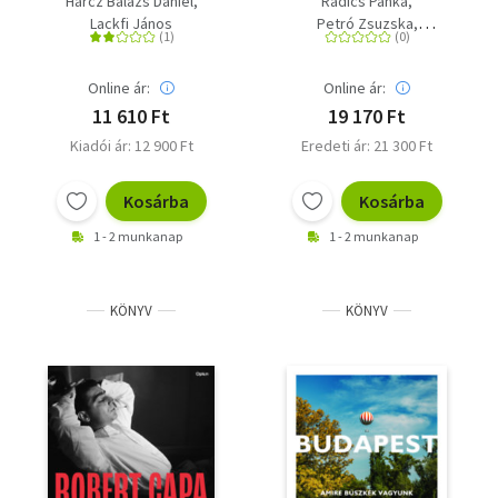
Harcz Balázs Dániel
Radics Panka
Lackfi János
Petró Zsuzska
Jakabovics Tibor
Kurdy Fehér János
Online ár:
Online ár:
11 610 Ft
19 170 Ft
Kiadói ár: 12 900 Ft
Eredeti ár: 21 300 Ft
Kosárba
Kosárba
1 - 2 munkanap
1 - 2 munkanap
KÖNYV
KÖNYV