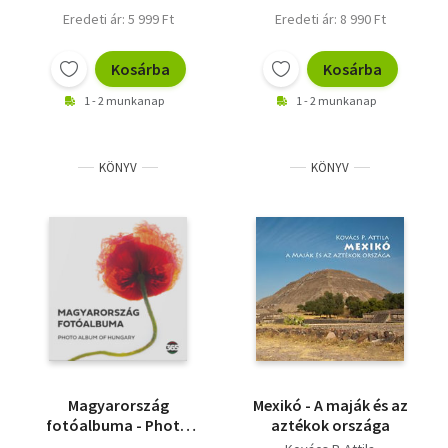
Eredeti ár: 5 999 Ft
Eredeti ár: 8 990 Ft
Kosárba
Kosárba
1 - 2 munkanap
1 - 2 munkanap
KÖNYV
KÖNYV
Magyarország
Mexikó - A maják és az
fotóalbuma - Photo
aztékok országa
Album of Hungary