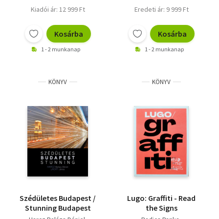
Kiadói ár: 12 999 Ft
Eredeti ár: 9 999 Ft
Kosárba
Kosárba
1 - 2 munkanap
1 - 2 munkanap
KÖNYV
KÖNYV
Szédületes Budapest /
Lugo: Graffiti - Read
Stunning Budapest
the Signs