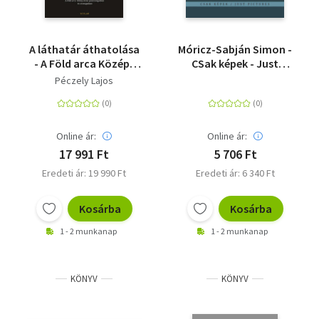
A láthatár áthatolása
Móricz-Sabján Simon -
- A Föld arca Közép-
CSak képek - Just
Ázsia pusztaságaiban
Pictures
Péczely Lajos
és sivatagaiban
Online ár:
Online ár:
17 991 Ft
5 706 Ft
Eredeti ár: 19 990 Ft
Eredeti ár: 6 340 Ft
Kosárba
Kosárba
1 - 2 munkanap
1 - 2 munkanap
KÖNYV
KÖNYV