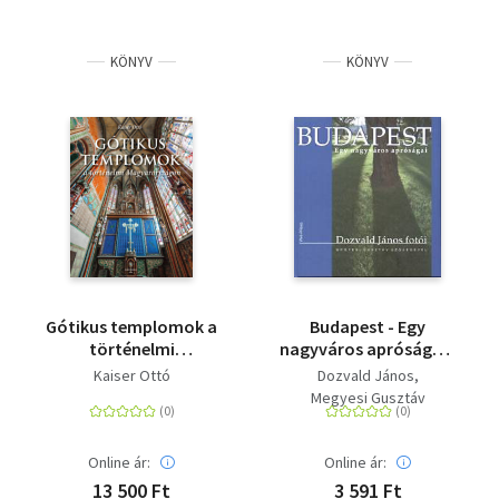
KÖNYV
KÖNYV
Gótikus templomok a
Budapest - Egy
történelmi
nagyváros apróságai -
Magyarországon
BUDAPEST - EGY
Kaiser Ottó
Dozvald János
NAGYVÁROS
Megyesi Gusztáv
APRÓSÁGAI
Online ár:
Online ár:
13 500 Ft
3 591 Ft