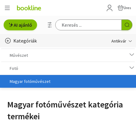
Üres
AI ajánló
Kategóriák
Antikvár
Metszet
Művészet
Régi képeslap
Fotó
Életmód, egészség
Magyar fotóművészet
Erotika
Magyar fotóművészet kategória
Gyermek- és ifjúsági
termékei
Hobbi, szabadidő
Idegen nyelvű