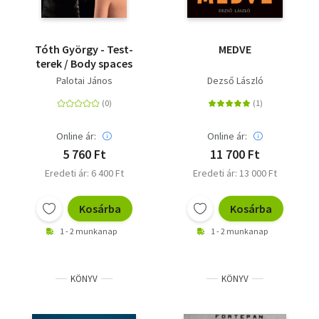
Tóth György - Test-
MEDVE
terek / Body spaces
Palotai János
Dezső László
Online ár:
Online ár:
5 760 Ft
11 700 Ft
Eredeti ár: 6 400 Ft
Eredeti ár: 13 000 Ft
Kosárba
Kosárba
1 - 2 munkanap
1 - 2 munkanap
KÖNYV
KÖNYV