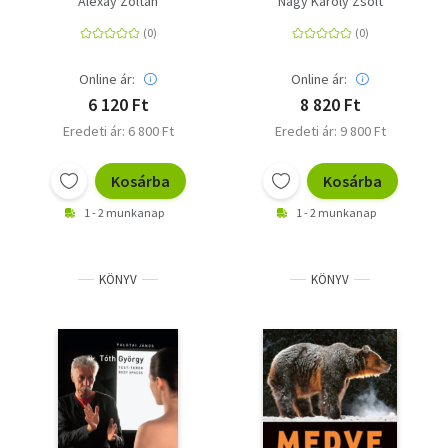
Alexay Zoltán
Nagy Károly Zsolt
Online ár:
Online ár:
6 120 Ft
8 820 Ft
Eredeti ár: 6 800 Ft
Eredeti ár: 9 800 Ft
Kosárba
Kosárba
1 - 2 munkanap
1 - 2 munkanap
KÖNYV
KÖNYV