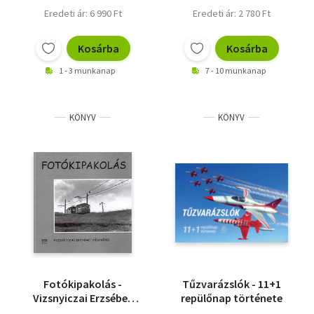
Eredeti ár: 6 990 Ft
Eredeti ár: 2 780 Ft
Kosárba
Kosárba
1 - 3 munkanap
7 - 10 munkanap
KÖNYV
KÖNYV
Fotókipakolás -
Tűzvarázslók - 11+1
Vizsnyiczai Erzsébet
repülőnap története
fényképei