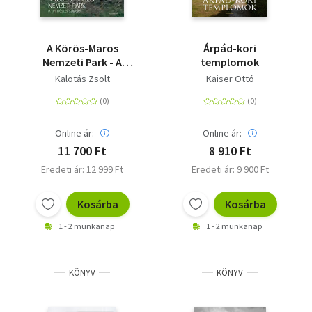
A Körös-Maros
Árpád-kori
Nemzeti Park - A
templomok
természet szigetei
Kalotás Zsolt
Kaiser Ottó
Online ár:
Online ár:
11 700 Ft
8 910 Ft
Eredeti ár: 12 999 Ft
Eredeti ár: 9 900 Ft
Kosárba
Kosárba
1 - 2 munkanap
1 - 2 munkanap
KÖNYV
KÖNYV