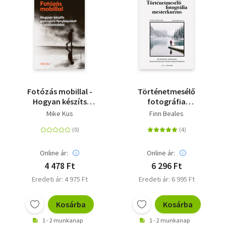
Fotózás mobillal -
Történetmesélő
Hogyan készíts
fotográfia
gyönyörű fényképeket
mesterkurzus
Mike Kus
Finn Beales
a telefonoddal
Online ár:
Online ár:
4 478 Ft
6 296 Ft
Eredeti ár: 4 975 Ft
Eredeti ár: 6 995 Ft
Kosárba
Kosárba
1 - 2 munkanap
1 - 2 munkanap