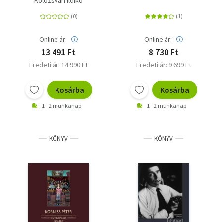
Kolozsvári Ildikó
Photographs of the
Year - Hungary 2022
Online ár:
Online ár:
13 491 Ft
8 730 Ft
Eredeti ár: 14 990 Ft
Eredeti ár: 9 699 Ft
Kosárba
Kosárba
1 - 2 munkanap
1 - 2 munkanap
KÖNYV
KÖNYV