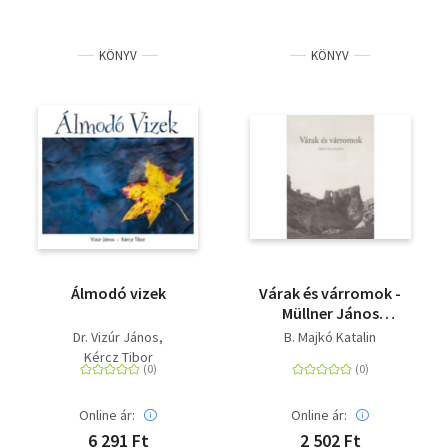
KÖNYV
KÖNYV
Álmodó vizek
Várak és várromok -
Müllner János
fotográfiái a Magyar
Dr. Vizúr János
B. Majkó Katalin
Képzőművészeti
Kércz Tibor
Egyetem
Könyvtárában
Online ár:
Online ár:
6 291 Ft
2 502 Ft