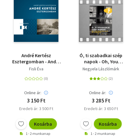
André Kertész
Ó, ti szabadkai szép
Esztergomban - André
napok - Oh, You
Kertész in Esztergom
Beautiful Days of
Fisli Éva
Negyela Lászlómárk
Szabadka!
Online ár:
Online ár:
3 150 Ft
3 285 Ft
Eredeti ár: 3 500 Ft
Eredeti ár: 3 650 Ft
Kosárba
Kosárba
1 - 2 munkanap
1 - 2 munkanap