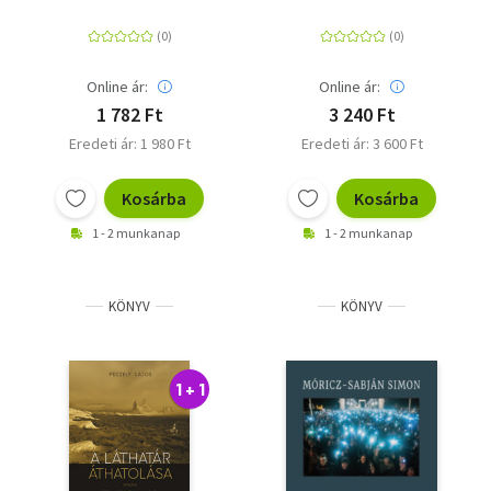
Online ár:
Online ár:
1 782 Ft
3 240 Ft
Eredeti ár: 1 980 Ft
Eredeti ár: 3 600 Ft
Kosárba
Kosárba
1 - 2 munkanap
1 - 2 munkanap
KÖNYV
KÖNYV
1 + 1