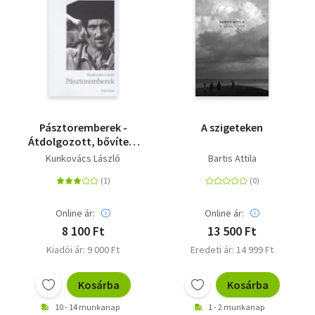
Pásztoremberek -
A szigeteken
Átdolgozott, bővített
kiadás
Kunkovács László
Bartis Attila
Online ár:
Online ár:
8 100 Ft
13 500 Ft
Kiadói ár: 9 000 Ft
Eredeti ár: 14 999 Ft
Kosárba
Kosárba
10 - 14 munkanap
1 - 2 munkanap