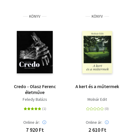
KÖNYV
KÖNYV
Credo - Olasz Ferenc
A kert és a műtermek
életműve
Feledy Balázs
Molnár Edit
Online ár:
Online ár:
7 920 Ft
2 610 Ft