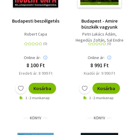
Budapesti beszélgetés
Budapest - Amire
büszkék vagyunk
Robert Capa
Petri Lukács Ádám
Hegedűs Zoltán
Sal Endre
Online ár:
Online ár:
8 100 Ft
8 991 Ft
Eredeti ár: 8 999 Ft
Kiadói ár: 9 990 Ft
Kosárba
Kosárba
1 - 2 munkanap
1 - 2 munkanap
KÖNYV
KÖNYV