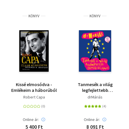
KÖNYV
KÖNYV
Kissé elmosódva -
Tanmesék a világ
Emlékeim a háborúból
legfejlettebb
demokráciájáról ( CD
Robert Capa
drMáriás
melléklettel)
Online ár:
Online ár:
5 400 Ft
8 091 Ft