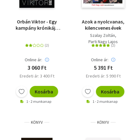
Vallás
Egyéb
Orbán Viktor - Egy
Azok a nyolcvanas,
kampány krónikája
kilencvenes évek
2010
Szalay Zoltán
Parti Nagy Lajos
Online ár:
Online ár:
3 060 Ft
5 391 Ft
Eredeti ár: 3 400 Ft
Eredeti ár: 5 990 Ft
Kosárba
Kosárba
1 - 2 munkanap
1 - 2 munkanap
KÖNYV
KÖNYV