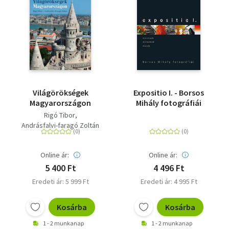
Világörökségek
Expositio I. - Borsos
Magyarországon
Mihály fotográfiái
Rigó Tibor
Andrásfalvi-faragó Zoltán
Online ár:
Online ár:
5 400 Ft
4 496 Ft
Eredeti ár: 5 999 Ft
Eredeti ár: 4 995 Ft
Kosárba
Kosárba
1 - 2 munkanap
1 - 2 munkanap