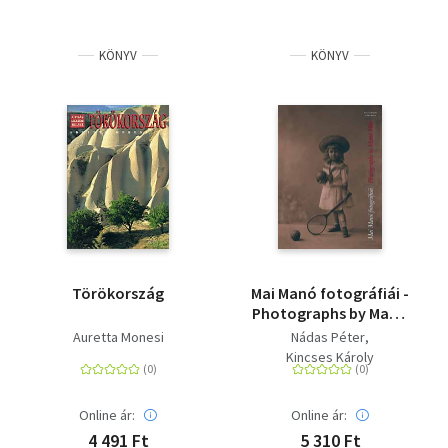
KÖNYV
KÖNYV
Törökország
Mai Manó fotográfiái -
Photographs by Manó
Mai
Auretta Monesi
Nádas Péter
Kincses Károly
Online ár:
Online ár:
4 491 Ft
5 310 Ft