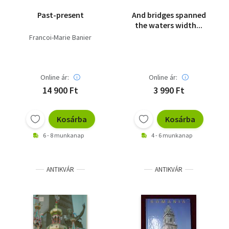
Past-present
And bridges spanned
the waters width...
Francoi-Marie Banier
Online ár:
Online ár:
14 900 Ft
3 990 Ft
Kosárba
Kosárba
6 - 8 munkanap
4 - 6 munkanap
ANTIKVÁR
ANTIKVÁR