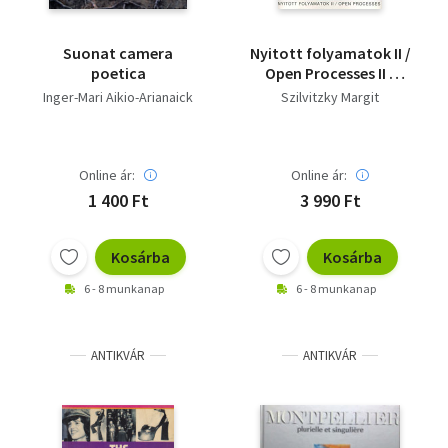
Suonat camera
Nyitott folyamatok II /
poetica
Open Processes II -
Magyar-Angol
Inger-Mari Aikio-Arianaick
Szilvitzky Margit
Online ár:
Online ár:
1 400 Ft
3 990 Ft
Kosárba
Kosárba
6 - 8 munkanap
6 - 8 munkanap
ANTIKVÁR
ANTIKVÁR