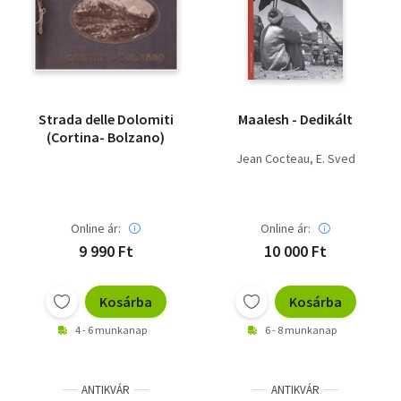
Strada delle Dolomiti
Maalesh - Dedikált
(Cortina- Bolzano)
Jean Cocteau
E. Sved
Online ár:
Online ár:
9 990 Ft
10 000 Ft
Kosárba
Kosárba
4 - 6 munkanap
6 - 8 munkanap
ANTIKVÁR
ANTIKVÁR