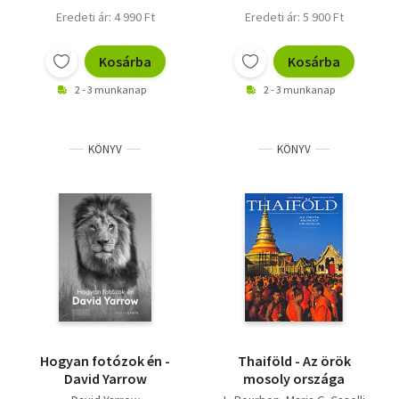
Eredeti ár: 4 990 Ft
Eredeti ár: 5 900 Ft
Kosárba
Kosárba
2 - 3 munkanap
2 - 3 munkanap
KÖNYV
KÖNYV
Hogyan fotózok én -
Thaiföld - Az örök
David Yarrow
mosoly országa