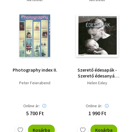
Photography index II.
Szerető édesapák -
Szerető édesanyák
Helen Exley
Peter Feierabend
Helen Exley
ajándékkönyv 2 db
Online ár:
Online ár:
5 700 Ft
1 990 Ft
Kosárba
Kosárba