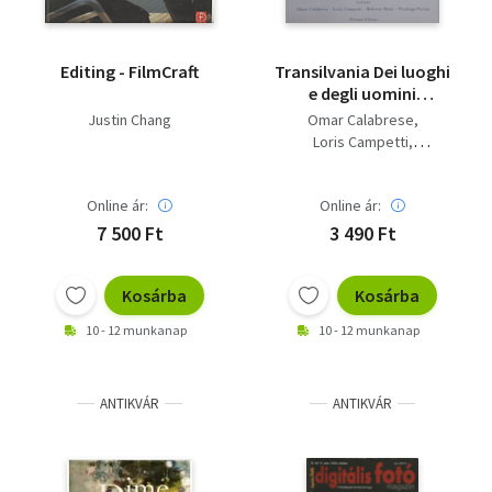
Editing - FilmCraft
Transilvania Dei luoghi
e degli uomini
Transylvania: the
Justin Chang
Omar Calabrese
Land, the People
Loris Campetti
Pierluigi Piccini
Giovann Santi
Online ár:
Online ár:
7 500 Ft
3 490 Ft
Kosárba
Kosárba
10 - 12 munkanap
10 - 12 munkanap
ANTIKVÁR
ANTIKVÁR