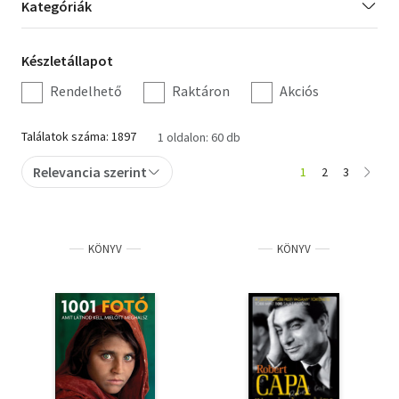
Kategória
Kategóriák
szűrés
Irodalom
Készletállapot
Készletállapot
Kotta
szűrés
Rendelhető
Raktáron
Akciós
Minikönyv
Találatok száma: 1897
1 oldalon: 60 db
Művészet
Relevancia szerint
1
2
3
Szakkönyv
Szótár, nyelvkönyv
KÖNYV
KÖNYV
Tankönyv, segédkönyv
Társadalomtudomány
Természettudomány
Történelem