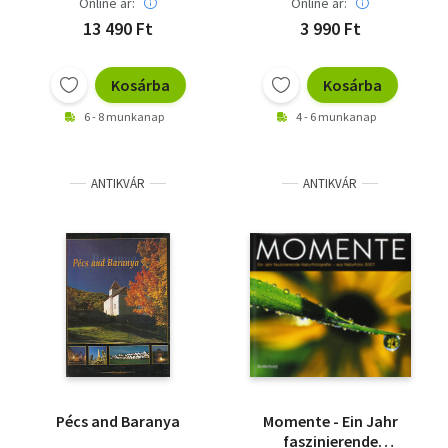
Online ár:
Online ár:
13 490 Ft
3 990 Ft
Kosárba
Kosárba
6 - 8 munkanap
4 - 6 munkanap
ANTIKVÁR
ANTIKVÁR
Pécs and Baranya
Momente - Ein Jahr
faszinierende