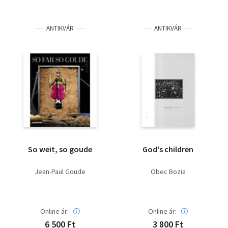
ANTIKVÁR
ANTIKVÁR
So weit, so goude
God's children
Jean-Paul Goude
Obec Bozia
Online ár:
Online ár:
6 500 Ft
3 800 Ft