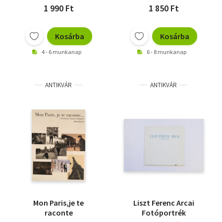
1 990 Ft
1 850 Ft
Kosárba
Kosárba
4 - 6 munkanap
6 - 8 munkanap
ANTIKVÁR
ANTIKVÁR
Mon Paris,je te
Liszt Ferenc Arcai
raconte
Fotóportrék