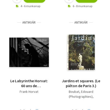
4 - 6 munkanap
6 - 8 munkanap
ANTIKVÁR
ANTIKVÁR
Le Labyrinthe Horvat:
Jardins et squares. (Le
60 ans de
piéton de Paris 3.)
photographie
Frank Horvat
Boubat, Edouard
(Photographies)
Bernard Noël (texte)