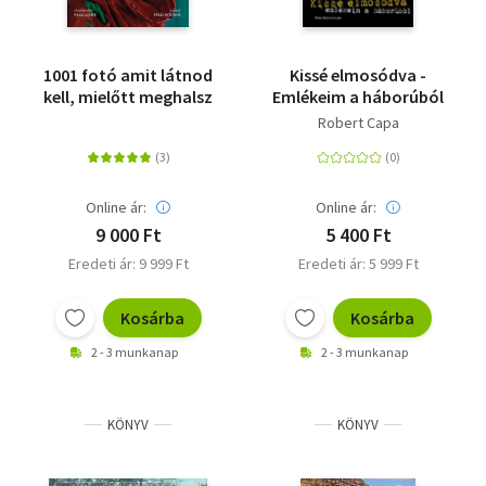
Vallás
Egyéb
1001 fotó amit látnod
Kissé elmosódva -
kell, mielőtt meghalsz
Emlékeim a háborúból
Robert Capa
Online ár:
Online ár:
9 000 Ft
5 400 Ft
Eredeti ár: 9 999 Ft
Eredeti ár: 5 999 Ft
Kosárba
Kosárba
2 - 3 munkanap
2 - 3 munkanap
KÖNYV
KÖNYV