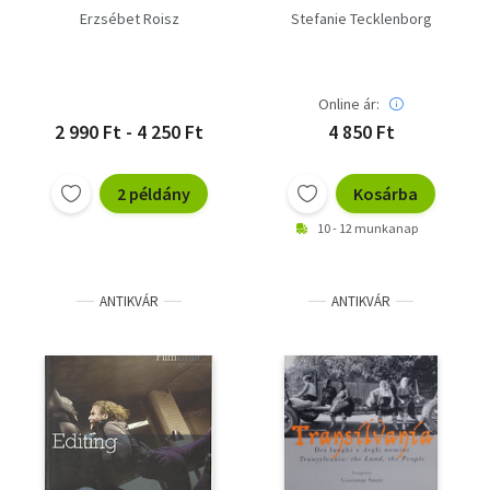
Naturfotografie - aus
Erzsébet Roisz
Stefanie Tecklenborg
NaturFoto 2001 - Első
kiadás
Online ár:
2 990 Ft - 4 250 Ft
4 850 Ft
2 példány
Kosárba
10 - 12 munkanap
ANTIKVÁR
ANTIKVÁR