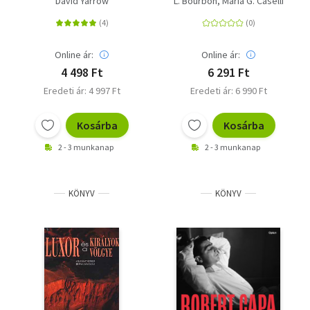
David Yarrow
L. Bourbon
Maria G. Caselli
Online ár:
Online ár:
4 498 Ft
6 291 Ft
Eredeti ár: 4 997 Ft
Eredeti ár: 6 990 Ft
Kosárba
Kosárba
2 - 3 munkanap
2 - 3 munkanap
KÖNYV
KÖNYV