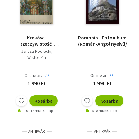
Kraków -
Romania - Fotoalbum
Rzeczywistość i
/Román-Angol nyelvű/
fantazja
Janusz Podlecki
Wiktor Zin
Online ár:
Online ár:
1 990 Ft
1 990 Ft
Kosárba
Kosárba
10 - 12 munkanap
6 - 8 munkanap
ANTIKVÁR
ANTIKVÁR