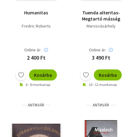
Humanitas
Tuenda alteritas-
Megtartó másság
Fredric Roberts
Marosvásárhely
Online ár:
Online ár:
2 400 Ft
3 490 Ft
Kosárba
Kosárba
6 - 8 munkanap
10 - 12 munkanap
ANTIKVÁR
ANTIKVÁR