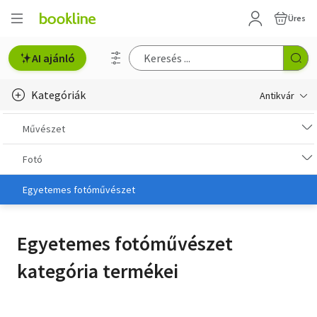
Üres
AI ajánló
Kategóriák
Antikvár
Metszet
Művészet
Régi képeslap
Fotó
Életmód, egészség
Egyetemes fotóművészet
Erotika
Egyetemes fotóművészet
Gyermek- és ifjúsági
kategória termékei
Hobbi, szabadidő
Idegen nyelvű