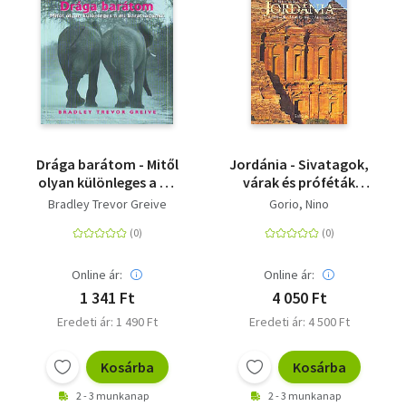
Drága barátom - Mitől
Jordánia - Sivatagok,
olyan különleges a mi
várak és próféták
barátságunk?
országa
Bradley Trevor Greive
Gorio, Nino
Online ár:
Online ár:
1 341 Ft
4 050 Ft
Eredeti ár: 1 490 Ft
Eredeti ár: 4 500 Ft
Kosárba
Kosárba
2 - 3 munkanap
2 - 3 munkanap