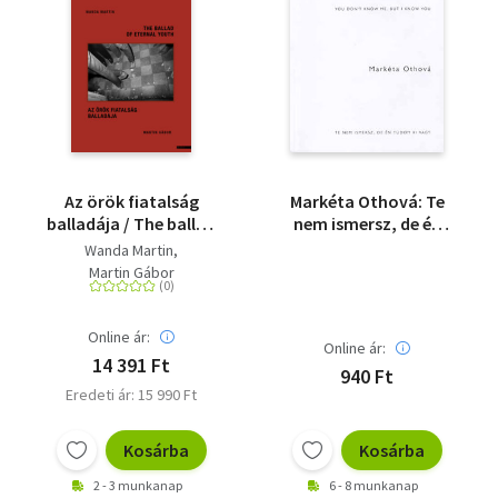
Az örök fiatalság
Markéta Othová: Te
balladája / The ballad
nem ismersz, de én
of eternal youth
tudom, ki vagy
Wanda Martin
Martin Gábor
Online ár:
Online ár:
14 391 Ft
940 Ft
Eredeti ár: 15 990 Ft
Kosárba
Kosárba
2 - 3 munkanap
6 - 8 munkanap