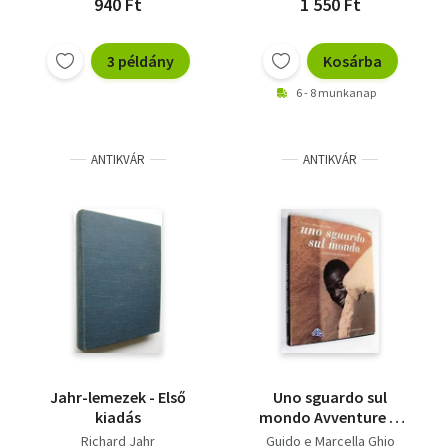
940 Ft
1 550 Ft
3 példány
Kosárba
6 - 8 munkanap
ANTIKVÁR
ANTIKVÁR
Jahr-lemezek - Első
Uno sguardo sul
kiadás
mondo Avventure di
viaggo
Richard Jahr
Guido e Marcella Ghio