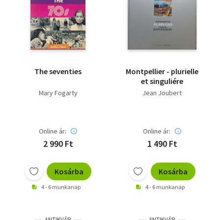
The seventies
Montpellier - plurielle
et singuliére
Mary Fogarty
Jean Joubert
Online ár:
Online ár:
2 990 Ft
1 490 Ft
Kosárba
Kosárba
4 - 6 munkanap
4 - 6 munkanap
ANTIKVÁR
ANTIKVÁR