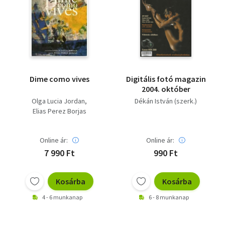
Dime como vives
Digitális fotó magazin
2004. október
Olga Lucia Jordan
Dékán István (szerk.)
Elias Perez Borjas
Online ár:
Online ár:
7 990 Ft
990 Ft
Kosárba
Kosárba
4 - 6 munkanap
6 - 8 munkanap