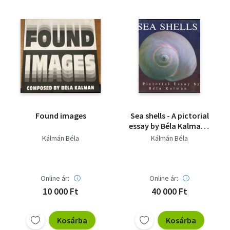
Found images
Sea shells - A pictorial
essay by Béla Kalman -
Dedikált
Kálmán Béla
Kálmán Béla
Online ár:
Online ár:
10 000 Ft
40 000 Ft
Kosárba
Kosárba