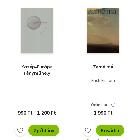
Közép-Európa
Země má
Fényműhely
Erich Einhorn
Online ár:
990 Ft - 1 200 Ft
1 990 Ft
2 példány
Kosárba