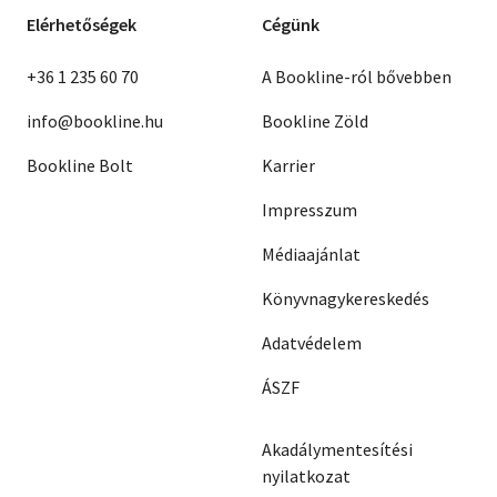
Elérhetőségek
Cégünk
+36 1 235 60 70
A Bookline-ról bővebben
info@bookline.hu
Bookline Zöld
Bookline Bolt
Karrier
Impresszum
Médiaajánlat
Könyvnagykereskedés
Adatvédelem
ÁSZF
Akadálymentesítési
nyilatkozat