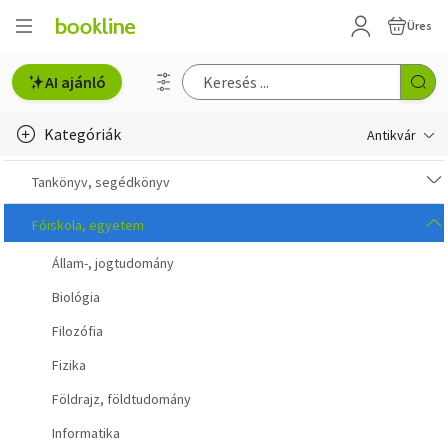
Üres
AI ajánló
Kategóriák
Antikvár
Metszet
Tankönyv, segédkönyv
Régi képeslap
Főiskola, egyetem
Állam-, jogtudomány
Életmód, egészség
Biológia
Erotika
Filozófia
Gyermek- és ifjúsági
Fizika
Hobbi, szabadidő
Földrajz, földtudomány
Informatika
Idegen nyelvű