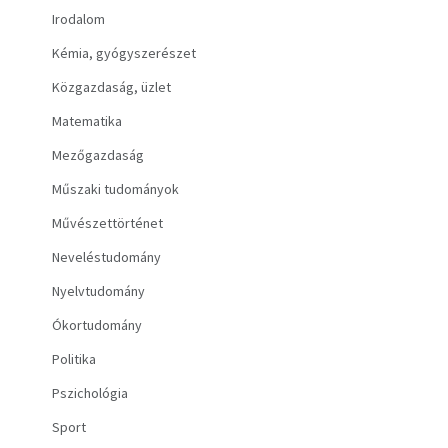
Irodalom
Irodalom
Kémia, gyógyszerészet
Kotta
Közgazdaság, üzlet
Minikönyv
Matematika
Mezőgazdaság
Művészet
Műszaki tudományok
Szakkönyv
Művészettörténet
Szótár, nyelvkönyv
Neveléstudomány
Nyelvtudomány
Tankönyv, segédkönyv
Ókortudomány
Társadalomtudomány
Politika
Természettudomány
Pszichológia
Történelem
Sport