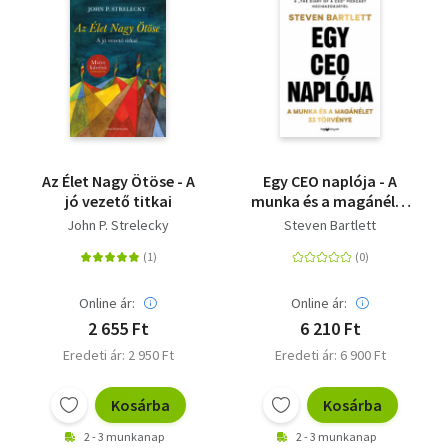
Az Élet Nagy Ötöse - A
Egy CEO naplója - A
jó vezető titkai
munka és a magánélet
33 meghatározó
John P. Strelecky
Steven Bartlett
törvénye
Online ár:
Online ár:
2 655 Ft
6 210 Ft
Eredeti ár: 2 950 Ft
Eredeti ár: 6 900 Ft
Kosárba
Kosárba
2 - 3 munkanap
2 - 3 munkanap