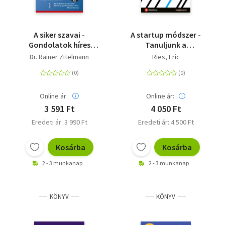
A siker szavai -
A startup módszer -
Gondolatok híres
Tanuljunk a
gondolkodóktól,
startupoktól,
Dr. Rainer Zitelmann
Ries, Eric
tudósoktól és
csináljuk meg
üzletemberektől
nagyban!
Online ár:
Online ár:
3 591 Ft
4 050 Ft
Eredeti ár: 3 990 Ft
Eredeti ár: 4 500 Ft
Kosárba
Kosárba
2 - 3 munkanap
2 - 3 munkanap
KÖNYV
KÖNYV