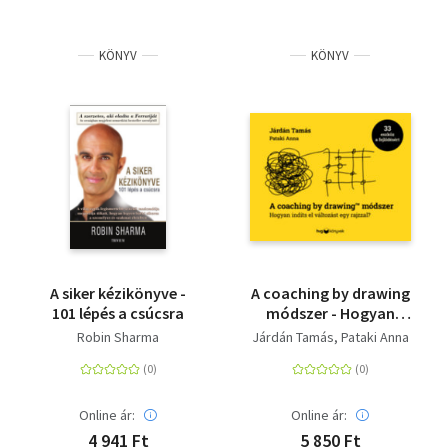
KÖNYV
KÖNYV
A siker kézikönyve -
A coaching by drawing
101 lépés a csúcsra
módszer - Hogyan
indíts el változást egy
Robin Sharma
Járdán Tamás
Pataki Anna
rajzzal?
Online ár:
Online ár:
4 941 Ft
5 850 Ft