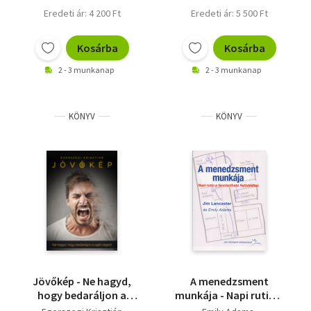
Eredeti ár: 4 200 Ft
Eredeti ár: 5 500 Ft
Kosárba
Kosárba
2 - 3 munkanap
2 - 3 munkanap
KÖNYV
KÖNYV
Jövőkép - Ne hagyd,
A menedzsment
hogy bedaráljon a
munkája - Napi rutin a
saját céged!
fenntartható