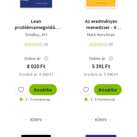
Lean
Az eredményes
problémamegoldók
menedzser - 4
kézikönyve -
egyszerű eszköz az
Smalley, Art
Mark Horstman
Iránymutatás a
eredményesség és
problémák négy
megtartás növelésére
típusához a
hibaelhárítástól az
Online ár:
Online ár:
innovációig
8 010 Ft
5 391 Ft
Eredeti ár: 8 900 Ft
Eredeti ár: 5 990 Ft
Kosárba
Kosárba
2 - 3 munkanap
2 - 3 munkanap
KÖNYV
KÖNYV