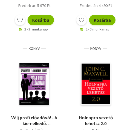
Eredeti ár: 5 970 Ft
Eredeti ár: 4 490 Ft
Kosárba
Kosárba
2 - 3 munkanap
2 - 3 munkanap
KÖNYV
KÖNYV
Válj profi előadóvá! - A
Holnapra vezető
kiemelkedő
lehetsz 2.0
prezentációk