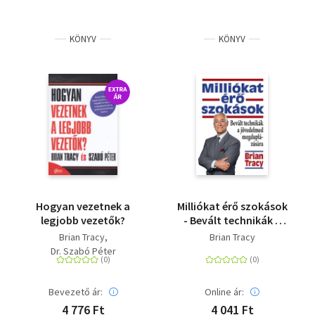
KÖNYV
KÖNYV
Hogyan vezetnek a
Milliókat érő szokások
legjobb vezetők?
- Bevált technikák a
jövedelmed
Brian Tracy
Brian Tracy
megduplázására
Dr. Szabó Péter
Bevezető ár:
Online ár:
4 776 Ft
4 041 Ft