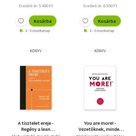
Eredeti ár: 5 490 Ft
Eredeti ár: 6 500 Ft
Kosárba
Kosárba
2 - 3 munkanap
2 - 3 munkanap
KÖNYV
KÖNYV
A tisztelet ereje -
You are more! -
Regény a lean
Vezetőknek, minden
szemléletű vezetésről
szinten