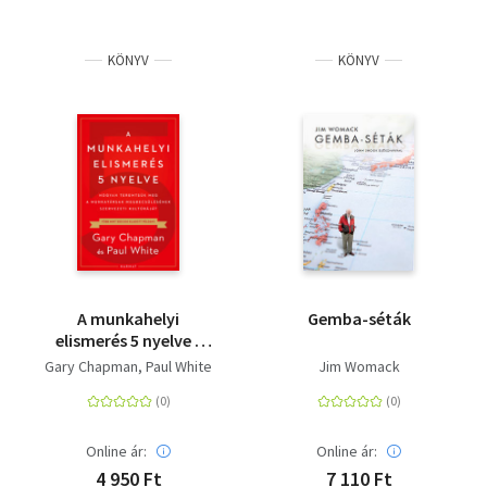
KÖNYV
KÖNYV
A munkahelyi
Gemba-séták
elismerés 5 nyelve -
Hogyan teremtsük
Gary Chapman
Paul White
Jim Womack
meg a munkatársak
megbecsülésének
szervezeti kultúráját
Online ár:
Online ár:
4 950 Ft
7 110 Ft