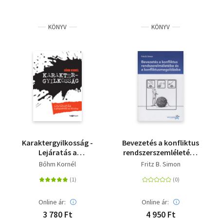
KÖNYV
KÖNYV
Karaktergyilkosság -
Bevezetés a konfliktus
Lejáratás a
rendszerszemléletébe
gúnynévtől az álhírig
és a
Bőhm Kornél
Fritz B. Simon
konfliktusmegoldásba
Online ár:
Online ár:
3 780 Ft
4 950 Ft