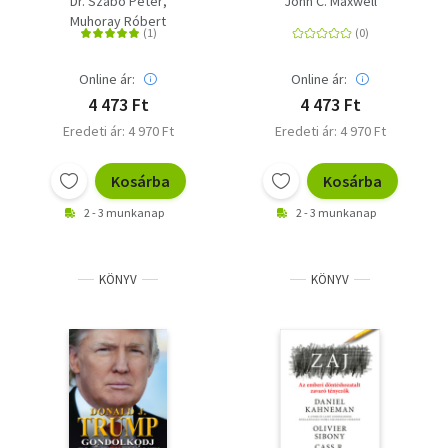
Dr. Szabó Péter
John C. Maxwell
tartásának 7 lépése
Muhoray Róbert
Online ár:
Online ár:
4 473 Ft
4 473 Ft
Eredeti ár: 4 970 Ft
Eredeti ár: 4 970 Ft
Kosárba
Kosárba
2 - 3 munkanap
2 - 3 munkanap
KÖNYV
KÖNYV