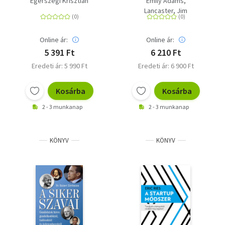
Egerszegi Krisztián
Emily Adams
fejlődéshez
Lancaster, Jim
Online ár:
Online ár:
5 391 Ft
6 210 Ft
Eredeti ár: 5 990 Ft
Eredeti ár: 6 900 Ft
Kosárba
Kosárba
2 - 3 munkanap
2 - 3 munkanap
KÖNYV
KÖNYV