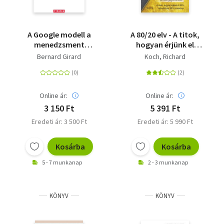
A Google modell a
A 80/20 elv - A titok,
menedzsment
hogyan érjünk el
forradalma
többet kevesebbel?
Bernard Girard
Koch, Richard
Online ár:
Online ár:
3 150 Ft
5 391 Ft
Eredeti ár: 3 500 Ft
Eredeti ár: 5 990 Ft
Kosárba
Kosárba
5 - 7 munkanap
2 - 3 munkanap
KÖNYV
KÖNYV