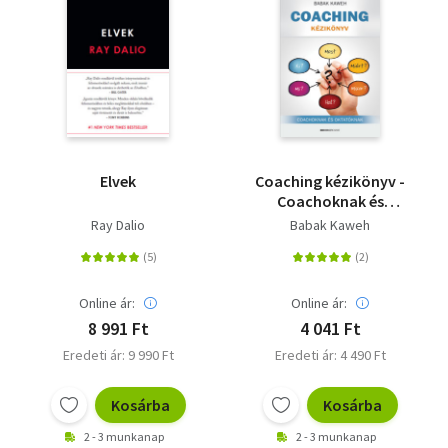
Elvek
Coaching kézikönyv -
Coachoknak és
oktatóknak
Ray Dalio
Babak Kaweh
Online ár:
Online ár:
8 991 Ft
4 041 Ft
Eredeti ár: 9 990 Ft
Eredeti ár: 4 490 Ft
Kosárba
Kosárba
2 - 3 munkanap
2 - 3 munkanap