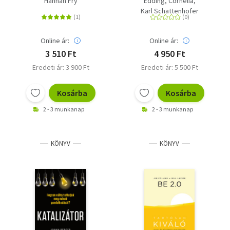
Hannah Fry
Edding, Cornelia
irányítást a
Karl Schattenhofer
mesterséges
intelligencia korában?
Online ár:
Online ár:
3 510 Ft
4 950 Ft
Eredeti ár: 3 900 Ft
Eredeti ár: 5 500 Ft
Kosárba
Kosárba
2 - 3 munkanap
2 - 3 munkanap
KÖNYV
KÖNYV