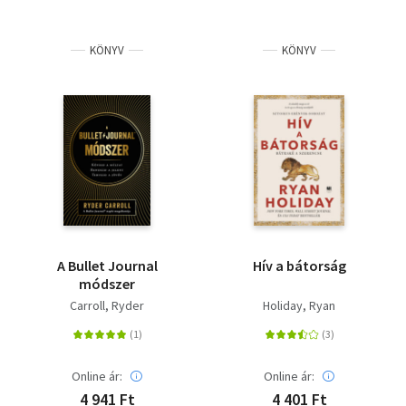
KÖNYV
KÖNYV
A Bullet Journal
Hív a bátorság
módszer
Carroll, Ryder
Holiday, Ryan
Online ár:
Online ár:
4 941 Ft
4 401 Ft