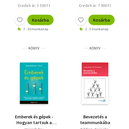
Eredeti ár: 5 500 Ft
Eredeti ár: 7 900 Ft
Kosárba
Kosárba
7 - 10 munkanap
2 - 3 munkanap
KÖNYV
KÖNYV
Emberek és gépek -
Bevezetés a
Hogyan tartsuk a
teammunkába
kezünkben az