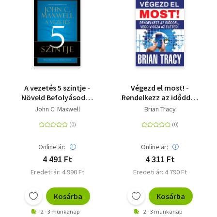
A vezetés 5 szintje -
Végezd el most! -
Növeld Befolyásodat
Rendelkezz az időddel,
Lépésről-Lépésre!
vedd vissza az életed!
John C. Maxwell
Brian Tracy
Online ár:
Online ár:
4 491 Ft
4 311 Ft
Eredeti ár: 4 990 Ft
Eredeti ár: 4 790 Ft
Kosárba
Kosárba
2 - 3 munkanap
2 - 3 munkanap