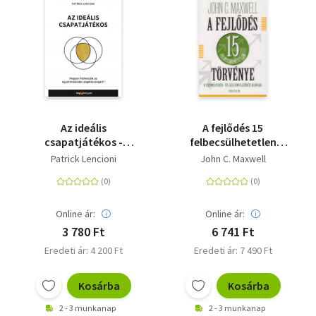
Az ideális
A fejlődés 15
csapatjátékos -
felbecsülhetetlen
Hogyan fejlesszük az
törvénye
Patrick Lencioni
John C. Maxwell
együttműködés
alapkészségeit?
Online ár:
Online ár:
3 780 Ft
6 741 Ft
Eredeti ár: 4 200 Ft
Eredeti ár: 7 490 Ft
Kosárba
Kosárba
2 - 3 munkanap
2 - 3 munkanap