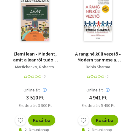
Elemi lean - Mindent,
A rang nélküli vezető -
amit a leanről tudok,
Modern tanmese az
az első osztályban
igazi sikerről üzletben,
Martichenko, Roberto.
Robin Sharma
tanultam
életben
Online ár:
Online ár:
3 510 Ft
4 941 Ft
Eredeti ár: 3 900 Ft
Eredeti ár: 5 490 Ft
Kosárba
Kosárba
2 - 3 munkanap
2 - 3 munkanap