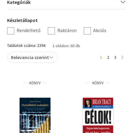
Kategória
Kategóriák
szűrés
Irodalom
Készletállapot
Készletállapot
Kotta
szűrés
Rendelhető
Raktáron
Akciós
Minikönyv
Találatok száma: 2394
1 oldalon: 60 db
Művészet
Relevancia szerint
1
2
3
Szakkönyv
Szótár, nyelvkönyv
KÖNYV
KÖNYV
Tankönyv, segédkönyv
Társadalomtudomány
Természettudomány
Történelem