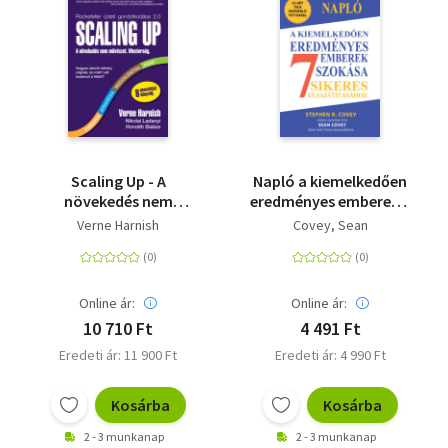
Scaling Up - A
Napló a kiemelkedően
növekedés nem
eredményes emberek 7
művészet. Mesterség.
szokása sikeres
Verne Harnish
Covey, Sean
elsajátításához
Online ár:
Online ár:
10 710 Ft
4 491 Ft
Eredeti ár: 11 900 Ft
Eredeti ár: 4 990 Ft
Kosárba
Kosárba
2 - 3 munkanap
2 - 3 munkanap