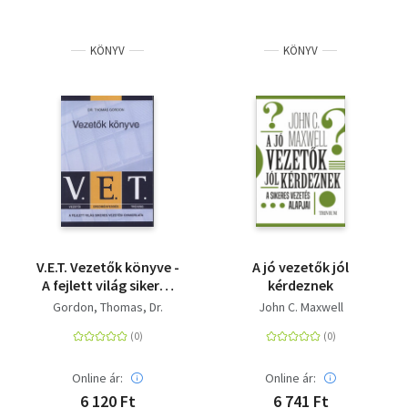
KÖNYV
KÖNYV
V.E.T. Vezetők könyve -
A jó vezetők jól
A fejlett világ sikeres
kérdeznek
vezetési gyakorlata
Gordon, Thomas, Dr.
John C. Maxwell
Online ár:
Online ár:
6 120 Ft
6 741 Ft