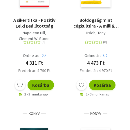
A siker titka - Pozitív
Boldogság mint
Lelki Beállítottság
cégkultúra - A milliárd
dolláros profithoz,
Napoleon Hill
Hsieh, Tony
szenvedélyhez és
Clement W. Stone
magasabb célhoz
vezető út
Online ár:
Online ár:
4 311 Ft
4 473 Ft
Eredeti ár: 4 790 Ft
Eredeti ár: 4 970 Ft
Kosárba
Kosárba
2 - 3 munkanap
2 - 3 munkanap
KÖNYV
KÖNYV