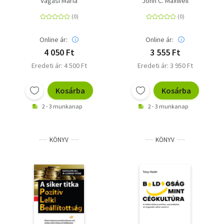
Vágási Mária
John C. Maxwell
életem éveinek
tanulságai
Online ár:
Online ár:
4 050 Ft
3 555 Ft
Eredeti ár: 4 500 Ft
Eredeti ár: 3 950 Ft
Kosárba
Kosárba
2 - 3 munkanap
2 - 3 munkanap
KÖNYV
KÖNYV