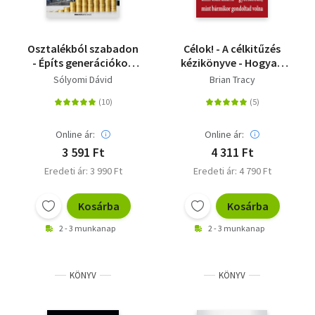
Vallás
Egyéb
Osztalékból szabadon
Célok! - A célkitűzés
- Építs generációkon
kézikönyve - Hogyan
átívelő gazdagságot
tudod megszerezni,
Sólyomi Dávid
Brian Tracy
egyszerű lépések
amit csak akarsz-
sorozatával!
gyorsabban mint
bármikor gondoltad
volna
Online ár:
Online ár:
3 591 Ft
4 311 Ft
Eredeti ár: 3 990 Ft
Eredeti ár: 4 790 Ft
Kosárba
Kosárba
2 - 3 munkanap
2 - 3 munkanap
KÖNYV
KÖNYV