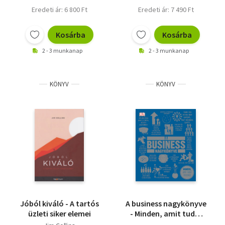
Eredeti ár: 6 800 Ft
Eredeti ár: 7 490 Ft
Kosárba
Kosárba
2 - 3 munkanap
2 - 3 munkanap
KÖNYV
KÖNYV
Jóból kiváló - A tartós
A business nagykönyve
üzleti siker elemei
- Minden, amit tudni
érdemes