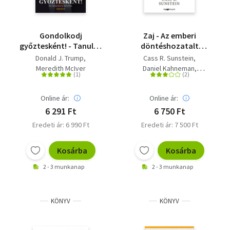
Gondolkodj
Zaj - Az emberi
győztesként! - Tanulás
döntéshozatalt
az üzlet és az élet
zavaró tényezők
Donald J. Trump
Cass R. Sunstein
iskolájában
Meredith McIver
Daniel Kahneman
Olivier Sibony
Online ár:
Online ár:
6 291 Ft
6 750 Ft
Eredeti ár: 6 990 Ft
Eredeti ár: 7 500 Ft
Kosárba
Kosárba
2 - 3 munkanap
2 - 3 munkanap
KÖNYV
KÖNYV