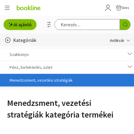
Üres
AI ajánló
Kategóriák
Antikvár
Metszet
Szakkönyv
Régi képeslap
Pénz, befektetés, üzlet
Életmód, egészség
Menedzsment, vezetési stratégiák
Erotika
Menedzsment, vezetési
Gyermek- és ifjúsági
stratégiák kategória termékei
Hobbi, szabadidő
Idegen nyelvű