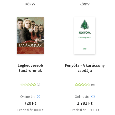
KÖNYV
KÖNYV
Legkedvesebb
Fenyőfa - A karácsony
tanáromnak
csodája
Online ár:
Online ár:
720 Ft
1 791 Ft
Eredeti ár: 800 Ft
Eredeti ár: 1 990 Ft