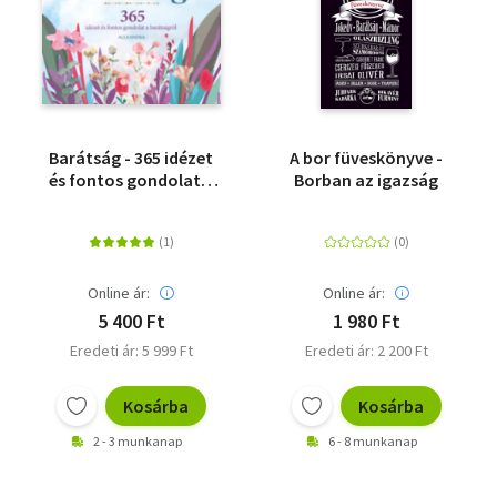
Barátság - 365 idézet
A bor füveskönyve -
és fontos gondolat a
Borban az igazság
barátságról
Online ár:
Online ár:
5 400 Ft
1 980 Ft
Eredeti ár: 5 999 Ft
Eredeti ár: 2 200 Ft
Kosárba
Kosárba
2 - 3 munkanap
6 - 8 munkanap