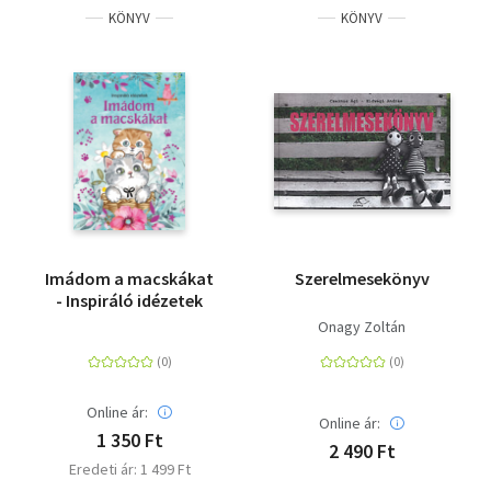
KÖNYV
KÖNYV
Imádom a macskákat
Szerelmesekönyv
- Inspiráló idézetek
Onagy Zoltán
Online ár:
Online ár:
1 350 Ft
2 490 Ft
Eredeti ár: 1 499 Ft