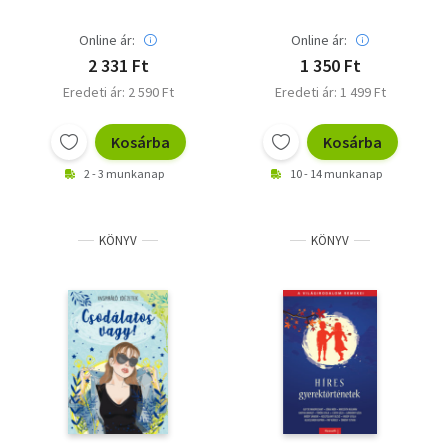
Online ár:
Online ár:
2 331 Ft
1 350 Ft
Eredeti ár: 2 590 Ft
Eredeti ár: 1 499 Ft
Kosárba
Kosárba
2 - 3 munkanap
10 - 14 munkanap
KÖNYV
KÖNYV