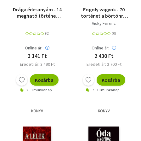
Drága édesanyám - 14
Fogoly vagyok - 70
megható történet
történet a börtönről
arról, aki a
és a barátságról
Visky Ferenc
legfontosabb
Online ár:
Online ár:
3 141 Ft
2 430 Ft
Eredeti ár: 3 490 Ft
Eredeti ár: 2 700 Ft
Kosárba
Kosárba
2 - 3 munkanap
7 - 10 munkanap
KÖNYV
KÖNYV