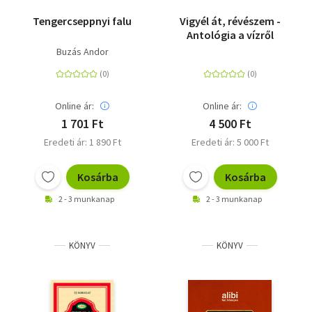
Tengercseppnyi falu
Vigyél át, révészem -
Antológia a vízről
Buzás Andor
Online ár:
Online ár:
1 701 Ft
4 500 Ft
Eredeti ár: 1 890 Ft
Eredeti ár: 5 000 Ft
Kosárba
Kosárba
2 - 3 munkanap
2 - 3 munkanap
KÖNYV
KÖNYV