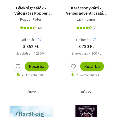
Vallás
Lélekrágcsálók -
Karácsonyváró -
Válogatás Popper
Verses adventi családi
Egyéb
Péter legjobb
naptár
Popper Péter
Lackfi János
előadásaiból
Online ár:
Online ár:
3 852 Ft
3 780 Ft
Eredeti ár: 4 280 Ft
Eredeti ár: 4 200 Ft
Kosárba
Kosárba
2 - 3 munkanap
7 - 10 munkanap
KÖNYV
KÖNYV