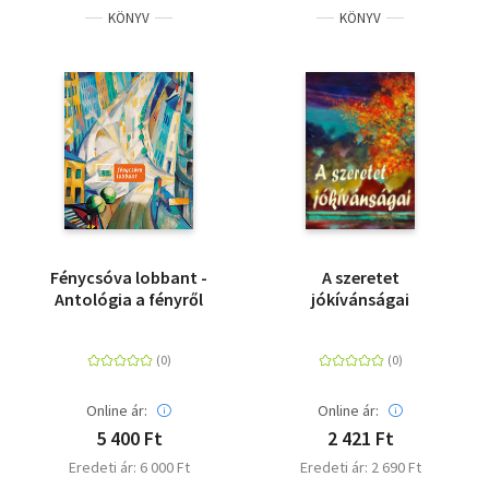
KÖNYV
KÖNYV
Fénycsóva lobbant -
A szeretet
Antológia a fényről
jókívánságai
Online ár:
Online ár:
5 400 Ft
2 421 Ft
Eredeti ár: 6 000 Ft
Eredeti ár: 2 690 Ft