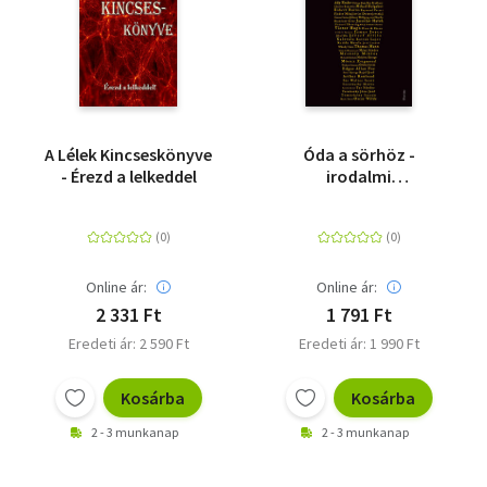
A Lélek Kincseskönyve
Óda a sörhöz -
- Érezd a lelkeddel
irodalmi
sörolvasókönyv
Online ár:
Online ár:
2 331 Ft
1 791 Ft
Eredeti ár: 2 590 Ft
Eredeti ár: 1 990 Ft
Kosárba
Kosárba
2 - 3 munkanap
2 - 3 munkanap