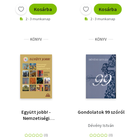
Kosárba
Kosárba
2 - 3 munkanap
2 - 3 munkanap
KÖNYV
KÖNYV
Együtt jobb! -
Gondolatok 99 szóról
Nemzetiségi
irodalmak
Dévény István
Magyarországon