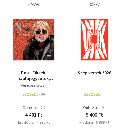
KÖNYV
KÖNYV
Pók - Cikkek,
Szép versek 2026
naplójegyzetek,
szatírák, esszék, blog-
Verebes István
bejegyzések (1990-
2010)
Online ár:
Online ár:
4 401 Ft
5 400 Ft
Eredeti ár: 4 890 Ft
Kiadói ár: 5 999 Ft