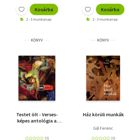
Kosárba
Kosárba
2 - 3 munkanap
2 - 3 munkanap
KÖNYV
KÖNYV
Testet ölt - Verses-
Ház körüli munkák
képes antológia a
testről
Gál Ferenc