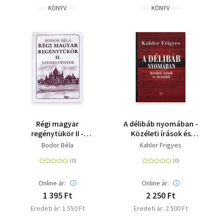
KÖNYV
KÖNYV
Régi magyar
A délibáb nyomában -
regénytükör II -
Közéleti írások és
Szemelvények
beszédek
Bodor Béla
Kahler Frigyes
Online ár:
Online ár:
1 395 Ft
2 250 Ft
Eredeti ár: 1 550 Ft
Eredeti ár: 2 500 Ft