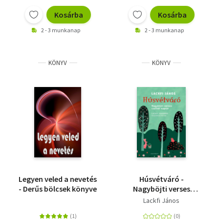
Kosárba
Kosárba
2 - 3 munkanap
2 - 3 munkanap
KÖNYV
KÖNYV
Legyen veled a nevetés
Húsvétváró -
- Derűs bölcsek könyve
Nagyböjti verses
családi naptár
Lackfi János