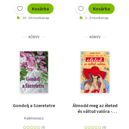
Kosárba
Kosárba
10 - 14 munkanap
2 - 3 munkanap
KÖNYV
KÖNYV
Gondolj a Szeretetre
Álmodd meg az életed
és váltsd valóra -
Inspiráló idézetek
Kalimonasz