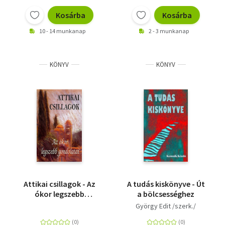
Kosárba
Kosárba
10 - 14 munkanap
2 - 3 munkanap
KÖNYV
KÖNYV
Attikai csillagok - Az
A tudás kiskönyve - Út
ókor legszebb
a bölcsességhez
gondolatai
György Edit /szerk./