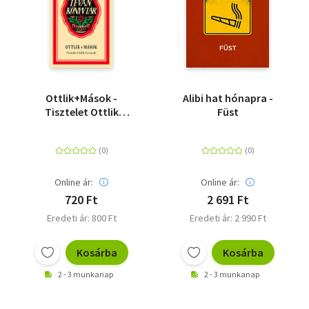
Ottlik+Mások -
Alibi hat hónapra -
Tisztelet Ottlik
Füst
Gézának
Online ár:
Online ár:
720 Ft
2 691 Ft
Eredeti ár: 800 Ft
Eredeti ár: 2 990 Ft
Kosárba
Kosárba
2 - 3 munkanap
2 - 3 munkanap