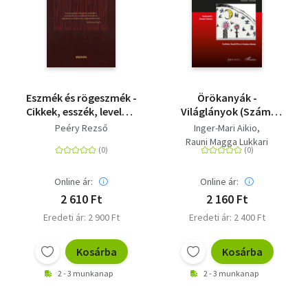
Eszmék és rögeszmék -
Örökanyák -
Cikkek, esszék, levelek,
Világlányok (Számi
naplók
versek)
Peéry Rezső
Inger-Mari Aikio
Rauni Magga Lukkari
Online ár:
Online ár:
2 610 Ft
2 160 Ft
Eredeti ár: 2 900 Ft
Eredeti ár: 2 400 Ft
Kosárba
Kosárba
2 - 3 munkanap
2 - 3 munkanap