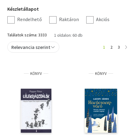
Készletállapot
Készletállapot
Irodalom
szűrés
Rendelhető
Raktáron
Akciós
Kotta
Találatok száma: 3333
1 oldalon: 60 db
Minikönyv
Relevancia szerint
1
2
3
Művészet
Szakkönyv
KÖNYV
KÖNYV
Szótár, nyelvkönyv
Tankönyv, segédkönyv
Társadalomtudomány
Természettudomány
Történelem