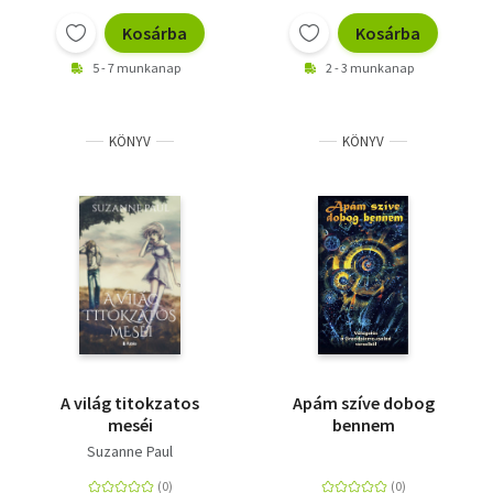
Kosárba
Kosárba
5 - 7 munkanap
2 - 3 munkanap
KÖNYV
KÖNYV
A világ titokzatos
Apám szíve dobog
meséi
bennem
Suzanne Paul