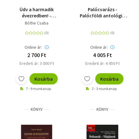
Üdv a harmadik
Palócvarázs -
évezredben! -
Palócföldi antológia
Blogkönyv
2024
Bőthe Csaba
Online ár:
Online ár:
2 700 Ft
4 005 Ft
Eredeti ár: 3 000 Ft
Eredeti ár: 4 450 Ft
Kosárba
Kosárba
7 - 9 munkanap
2 - 3 munkanap
KÖNYV
KÖNYV