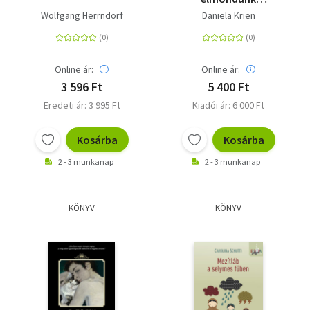
egymásnak mindent
Wolfgang Herrndorf
Daniela Krien
Online ár:
Online ár:
3 596 Ft
5 400 Ft
Eredeti ár: 3 995 Ft
Kiadói ár: 6 000 Ft
Kosárba
Kosárba
2 - 3 munkanap
2 - 3 munkanap
KÖNYV
KÖNYV