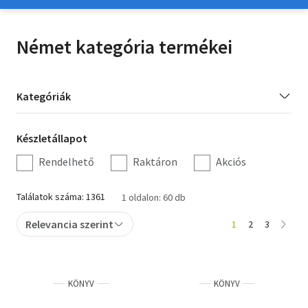
Irodalom
Német kategória termékei
Kotta
Minikönyv
Kategória
Kategóriák
szűrés
Művészet
Készletállapot
Készletállapot
Szakkönyv
szűrés
Rendelhető
Raktáron
Akciós
Szótár, nyelvkönyv
Találatok száma: 1361
1 oldalon: 60 db
Tankönyv, segédkönyv
Relevancia szerint
1
2
3
Társadalomtudomány
Természettudomány
KÖNYV
KÖNYV
Történelem