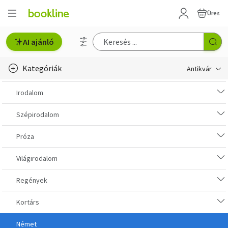
Üres
AI ajánló
Kategóriák
Antikvár
Metszet
Irodalom
Régi képeslap
Szépirodalom
Életmód, egészség
Próza
Erotika
Világirodalom
Gyermek- és ifjúsági
Regények
Hobbi, szabadidő
Kortárs
Idegen nyelvű
Német