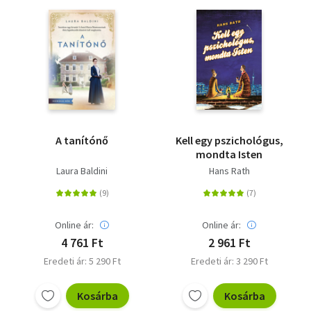
Vallás
Egyéb
A tanítónő
Kell egy pszichológus,
mondta Isten
Laura Baldini
Hans Rath
Online ár:
Online ár:
4 761 Ft
2 961 Ft
Eredeti ár: 5 290 Ft
Eredeti ár: 3 290 Ft
Kosárba
Kosárba