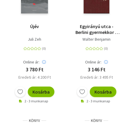
Újév
Egyirányú utca -
Berlini gyermekkor a
századforduló táján
Juli Zeh
Walter Benjamin
Online ár:
Online ár:
3 780 Ft
3 146 Ft
Eredeti ár: 4 200 Ft
Eredeti ár: 3 495 Ft
Kosárba
Kosárba
2 - 3 munkanap
2 - 3 munkanap
KÖNYV
KÖNYV