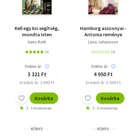
Kell egy kis segítség,
Hamburg asszonyai -
mondta Isten
Antonia reménye
Hans Rath
Lena Johannson
Online ár:
Online ár:
3 321 Ft
4 950 Ft
Eredeti ár: 3 690 Ft
Eredeti ár: 5 500 Ft
Kosárba
Kosárba
2 - 3 munkanap
2 - 3 munkanap
KÖNYV
KÖNYV