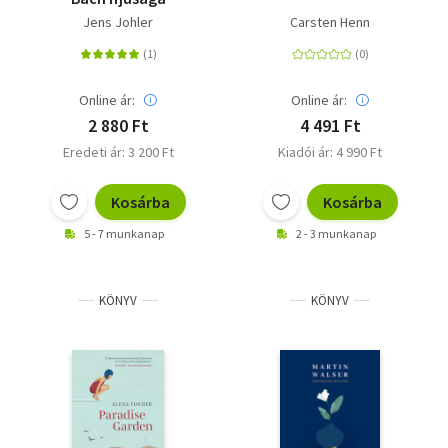
Jens Johler
Carsten Henn
Online ár:
Online ár:
2 880 Ft
4 491 Ft
Eredeti ár: 3 200 Ft
Kiadói ár: 4 990 Ft
Kosárba
Kosárba
5 - 7 munkanap
2 - 3 munkanap
KÖNYV
KÖNYV