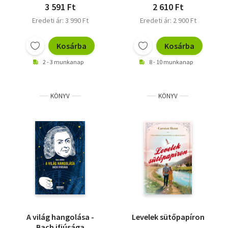
3 591 Ft
2 610 Ft
Eredeti ár: 3 990 Ft
Eredeti ár: 2 900 Ft
Kosárba
Kosárba
2 - 3 munkanap
8 - 10 munkanap
KÖNYV
KÖNYV
A világ hangolása -
Levelek sütőpapíron
Bach ifjúsága