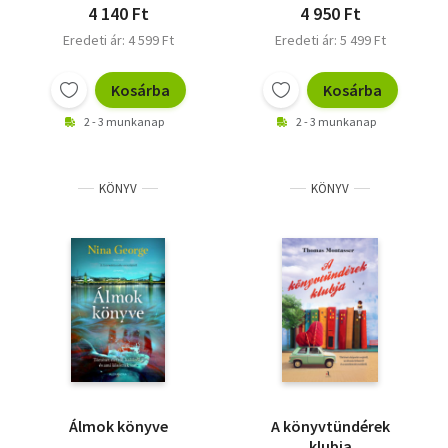
4 140 Ft
4 950 Ft
Eredeti ár: 4 599 Ft
Eredeti ár: 5 499 Ft
Kosárba
Kosárba
2 - 3 munkanap
2 - 3 munkanap
KÖNYV
KÖNYV
Álmok könyve
A könyvtündérek
klubja