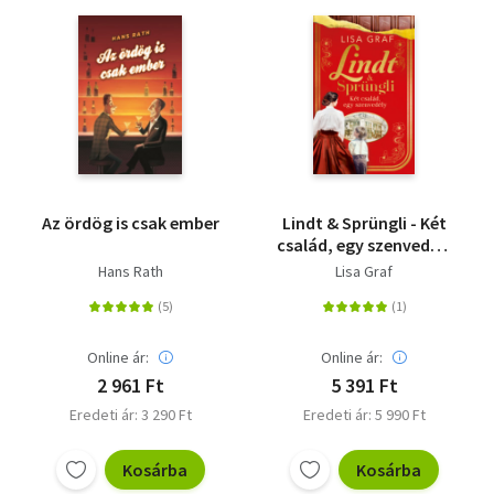
Az ördög is csak ember
Lindt & Sprüngli - Két
család, egy szenvedély
- (Különleges kiadás)
Hans Rath
Lisa Graf
Online ár:
Online ár:
2 961 Ft
5 391 Ft
Eredeti ár: 3 290 Ft
Eredeti ár: 5 990 Ft
Kosárba
Kosárba