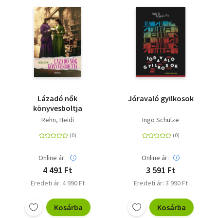
Lázadó nők
Jóravaló gyilkosok
könyvesboltja
Rehn, Heidi
Ingo Schulze
Online ár:
Online ár:
4 491 Ft
3 591 Ft
Eredeti ár: 4 990 Ft
Eredeti ár: 3 990 Ft
Kosárba
Kosárba