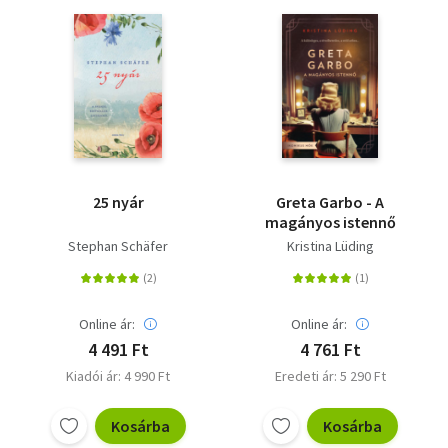
25 nyár
Greta Garbo - A
magányos istennő
Stephan Schäfer
Kristina Lüding
Online ár:
Online ár:
4 491 Ft
4 761 Ft
Kiadói ár: 4 990 Ft
Eredeti ár: 5 290 Ft
Kosárba
Kosárba