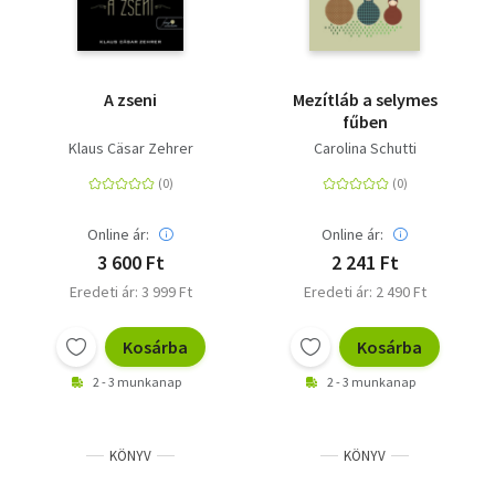
A zseni
Mezítláb a selymes
fűben
Klaus Cäsar Zehrer
Carolina Schutti
Online ár:
Online ár:
3 600 Ft
2 241 Ft
Eredeti ár: 3 999 Ft
Eredeti ár: 2 490 Ft
Kosárba
Kosárba
2 - 3 munkanap
2 - 3 munkanap
KÖNYV
KÖNYV