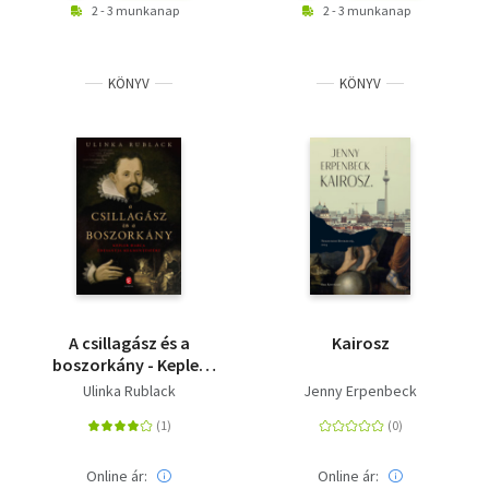
2 - 3 munkanap
2 - 3 munkanap
KÖNYV
KÖNYV
A csillagász és a
Kairosz
boszorkány - Kepler
harca édesanyja
Ulinka Rublack
Jenny Erpenbeck
megmentéséért
Online ár:
Online ár: