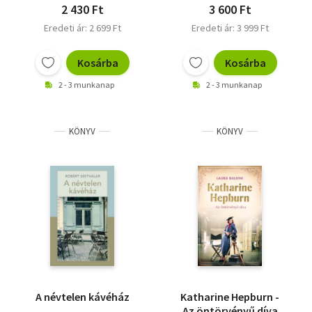
2 430 Ft
3 600 Ft
Eredeti ár: 2 699 Ft
Eredeti ár: 3 999 Ft
Kosárba
Kosárba
2 - 3 munkanap
2 - 3 munkanap
KÖNYV
KÖNYV
A névtelen kávéház
Katharine Hepburn -
Az öntörvényű díva