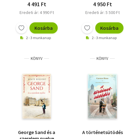
4 491 Ft
4 950 Ft
Eredeti ár: 4 990 Ft
Eredeti ár: 5 500 Ft
Kosárba
Kosárba
2 - 3 munkanap
2 - 3 munkanap
KÖNYV
KÖNYV
George Sand és a
A történetsütödés
szerelem nyelve