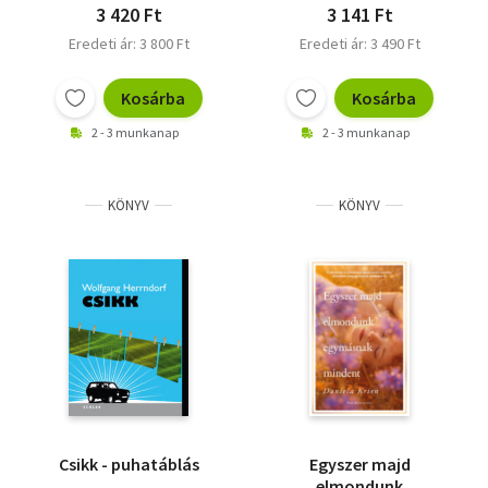
3 420 Ft
3 141 Ft
Eredeti ár: 3 800 Ft
Eredeti ár: 3 490 Ft
Kosárba
Kosárba
2 - 3 munkanap
2 - 3 munkanap
KÖNYV
KÖNYV
Csikk - puhatáblás
Egyszer majd
elmondunk