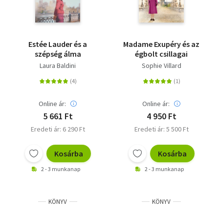
Estée Lauder és a
Madame Exupéry és az
szépség álma
égbolt csillagai
Laura Baldini
Sophie Villard
Online ár:
Online ár:
5 661 Ft
4 950 Ft
Eredeti ár: 6 290 Ft
Eredeti ár: 5 500 Ft
Kosárba
Kosárba
2 - 3 munkanap
2 - 3 munkanap
KÖNYV
KÖNYV