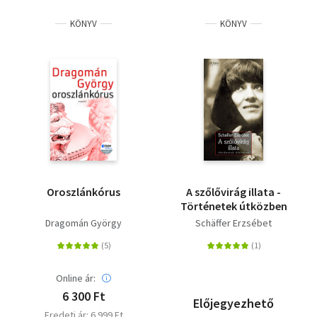
KÖNYV
KÖNYV
Oroszlánkórus
A szőlővirág illata -
Történetek útközben
Dragomán György
Schäffer Erzsébet
Online ár:
6 300 Ft
Előjegyezhető
Eredeti ár: 6 999 Ft