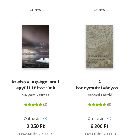
KÖNYV
KÖNYV
Az első világvége, amit
A
együtt töltöttünk
könnymutatványosok
legendája
Selyem Zsuzsa
Darvasi László
Online ár:
Online ár:
2 250 Ft
6 300 Ft
Eredeti ár: 2 499 Ft
Eredeti ár: 6 999 Ft