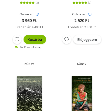
Online ár:
Online ár:
3 960 Ft
2 520 Ft
Eredeti ár: 4 400 Ft
Eredeti ár: 2 800 Ft
Kosárba
Előjegyzem
9 - 11 munkanap
KÖNYV
KÖNYV