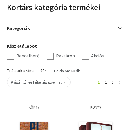
Kortárs kategória termékei
Irodalom
Kotta
Kategória
Kategóriák
szűrés
Minikönyv
Készletállapot
Készletállapot
Művészet
szűrés
Rendelhető
Raktáron
Akciós
Szakkönyv
Találatok száma: 11994
1 oldalon: 60 db
Szótár, nyelvkönyv
Vásárlói értékelés szerint
1
2
3
Tankönyv, segédkönyv
Társadalomtudomány
KÖNYV
KÖNYV
Természettudomány
Történelem