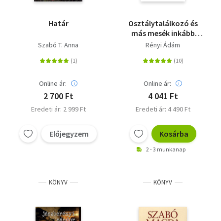
Határ
Osztálytalálkozó és
más mesék inkább
felnőtteknek
Szabó T. Anna
Rényi Ádám
Online ár:
Online ár:
2 700 Ft
4 041 Ft
Eredeti ár: 2 999 Ft
Eredeti ár: 4 490 Ft
Előjegyzem
Kosárba
2 - 3 munkanap
KÖNYV
KÖNYV