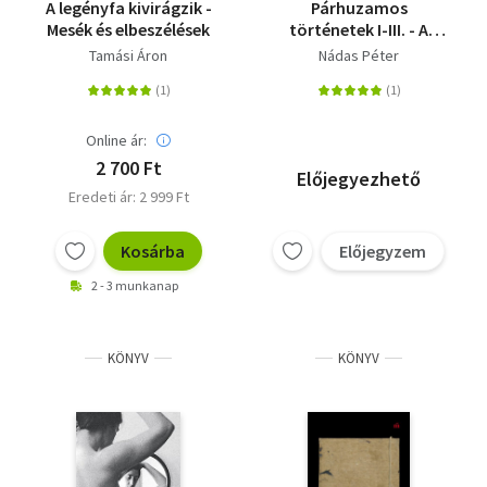
A legényfa kivirágzik -
Párhuzamos
Mesék és elbeszélések
történetek I-III. - A
néma tartomány - Az
Tamási Áron
Nádas Péter
éjszaka legmélyén - A
szabadság lélegzete
Online ár:
2 700 Ft
Előjegyezhető
Eredeti ár: 2 999 Ft
Kosárba
Előjegyzem
2 - 3 munkanap
KÖNYV
KÖNYV