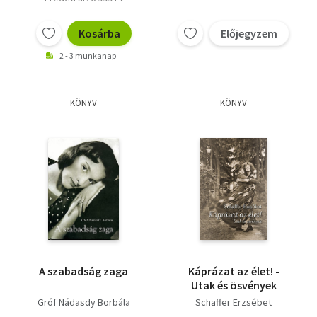
Kosárba
Előjegyzem
2 - 3 munkanap
KÖNYV
KÖNYV
A szabadság zaga
Káprázat az élet! -
Utak és ösvények
Gróf Nádasdy Borbála
Schäffer Erzsébet