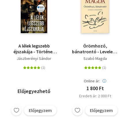
A lélek legszebb
Örömhozó,
éjszakája - Történet
bánatrontó - Levelek a
álmatlanságról és
szomszédba
Jászberényi Sándor
Szabó Magda
őrületről
Online ár:
1 800 Ft
Előjegyezhető
Eredeti ár: 2 000 Ft
Előjegyzem
Előjegyzem