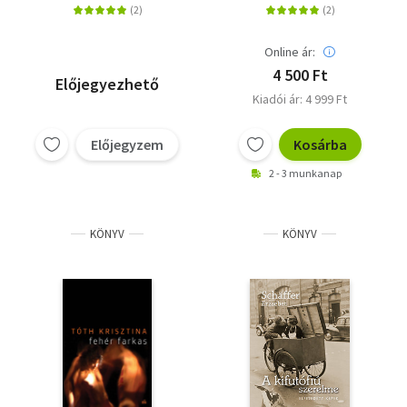
Online ár:
4 500 Ft
Előjegyezhető
Kiadói ár: 4 999 Ft
Előjegyzem
Kosárba
2 - 3 munkanap
KÖNYV
KÖNYV