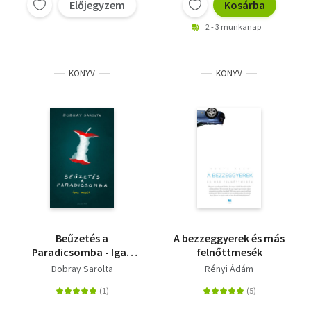
Előjegyzem
Kosárba
2 - 3 munkanap
KÖNYV
KÖNYV
Beűzetés a
A bezzeggyerek és más
Paradicsomba - Igaz
felnőttmesék
mesék
Dobray Sarolta
Rényi Ádám