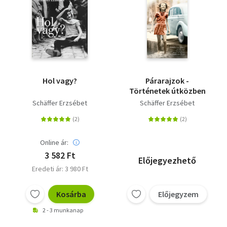
Hol vagy?
Párarajzok -
Történetek útközben
Schäffer Erzsébet
Schäffer Erzsébet
Online ár:
3 582 Ft
Előjegyezhető
Eredeti ár: 3 980 Ft
Kosárba
Előjegyzem
2 - 3 munkanap