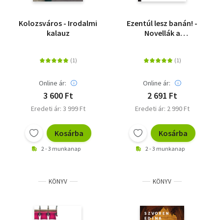
Kolozsváros - Irodalmi
Ezentúl lesz banán! -
kalauz
Novellák a
rendszerváltásról
Online ár:
Online ár:
3 600 Ft
2 691 Ft
Eredeti ár: 3 999 Ft
Eredeti ár: 2 990 Ft
Kosárba
Kosárba
2 - 3 munkanap
2 - 3 munkanap
KÖNYV
KÖNYV