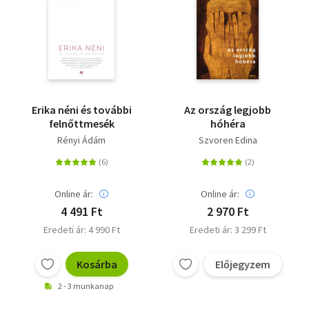
Erika néni és további
Az ország legjobb
felnőttmesék
hóhéra
Rényi Ádám
Szvoren Edina
Online ár:
Online ár:
4 491 Ft
2 970 Ft
Eredeti ár: 4 990 Ft
Eredeti ár: 3 299 Ft
Kosárba
Előjegyzem
2 - 3 munkanap