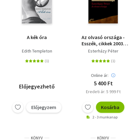
A kék óra
Az olvasó országa -
Esszék, cikkek 2003-
2016
Edith Templeton
Esterházy Péter
Online ár:
5 400 Ft
Előjegyezhető
Eredeti ár: 5 999 Ft
Előjegyzem
Kosárba
2 - 3 munkanap
KÖNYV
KÖNYV