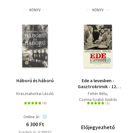
KÖNYV
KÖNYV
Háború és háború
Ede a levesben -
Gasztrokrimik - 122
eredeti recept
Krasznahorkai László
Fehér Béla
Cserna-Szabó András
Online ár:
6 300 Ft
Előjegyezhető
Eredeti ár: 6 999 Ft