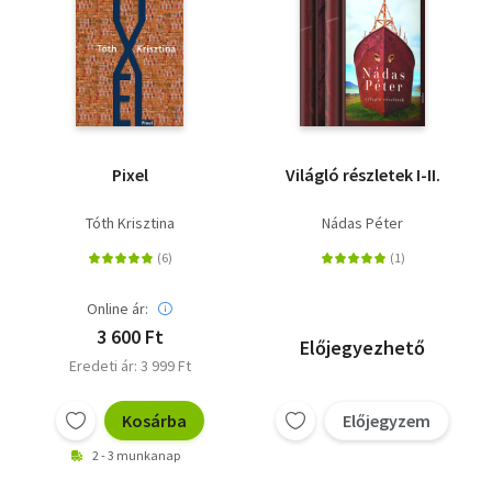
Vallás
Egyéb
Pixel
Világló részletek I-II.
Tóth Krisztina
Nádas Péter
Online ár:
3 600 Ft
Előjegyezhető
Eredeti ár: 3 999 Ft
Kosárba
Előjegyzem
2 - 3 munkanap