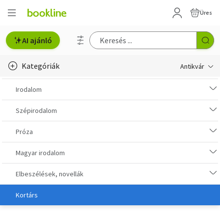
Üres
AI ajánló
Kategóriák
Antikvár
Metszet
Irodalom
Régi képeslap
Szépirodalom
Életmód, egészség
Próza
Erotika
Magyar irodalom
Gyermek- és ifjúsági
Elbeszélések, novellák
Hobbi, szabadidő
Kortárs
Idegen nyelvű