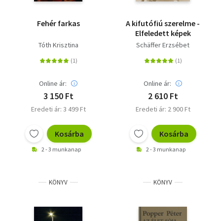
Fehér farkas
A kifutófiú szerelme -
Elfeledett képek
Tóth Krisztina
Schäffer Erzsébet
Online ár:
Online ár:
3 150 Ft
2 610 Ft
Eredeti ár: 3 499 Ft
Eredeti ár: 2 900 Ft
Kosárba
Kosárba
2 - 3 munkanap
2 - 3 munkanap
KÖNYV
KÖNYV