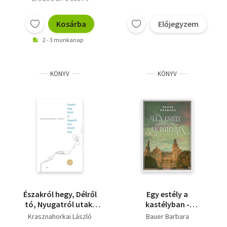
Kosárba
Előjegyzem
2 - 3 munkanap
KÖNYV
KÖNYV
Északról hegy, Délről
Egy estély a
tó, Nyugatról utak,
kastélyban -
Keletről folyó
Történetek és
Krasznahorkai László
Bauer Barbara
receptek a