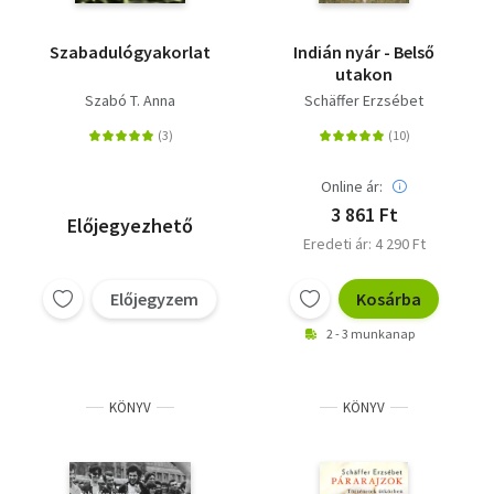
Szabadulógyakorlat
Indián nyár - Belső
utakon
Szabó T. Anna
Schäffer Erzsébet
Online ár:
3 861 Ft
Előjegyezhető
Eredeti ár: 4 290 Ft
Előjegyzem
Kosárba
2 - 3 munkanap
KÖNYV
KÖNYV