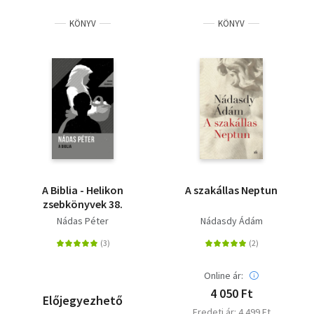
KÖNYV
KÖNYV
A Biblia - Helikon
A szakállas Neptun
zsebkönyvek 38.
Nádas Péter
Nádasdy Ádám
Online ár:
4 050 Ft
Előjegyezhető
Eredeti ár: 4 499 Ft