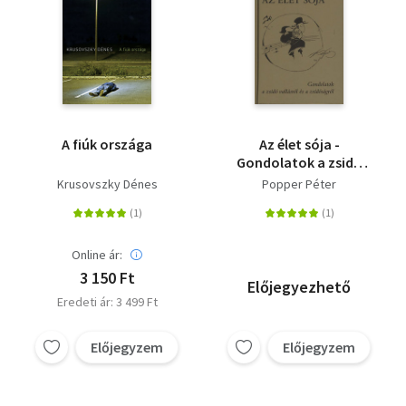
A fiúk országa
Az élet sója -
Gondolatok a zsidó
vallásról és a
Krusovszky Dénes
Popper Péter
zsidóságról
Online ár:
3 150 Ft
Előjegyezhető
Eredeti ár: 3 499 Ft
Előjegyzem
Előjegyzem