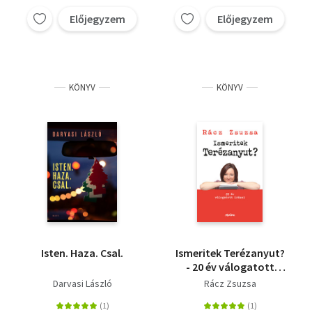
Előjegyzem
Előjegyzem
KÖNYV
KÖNYV
Isten. Haza. Csal.
Ismeritek Terézanyut?
- 20 év válogatott
írásai
Darvasi László
Rácz Zsuzsa