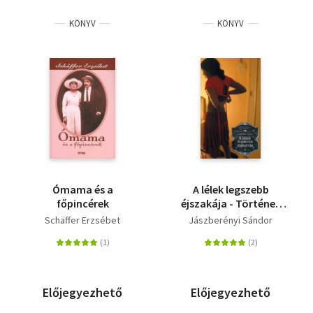
KÖNYV
KÖNYV
Ómama és a
A lélek legszebb
főpincérek
éjszakája - Történet
álmatlanságról és
Schäffer Erzsébet
Jászberényi Sándor
őrületről
Előjegyezhető
Előjegyezhető