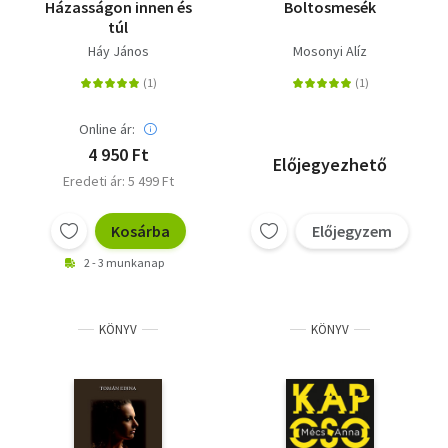
Házasságon innen és
Boltosmesék
túl
Háy János
Mosonyi Alíz
Online ár:
4 950 Ft
Előjegyezhető
Eredeti ár: 5 499 Ft
Kosárba
Előjegyzem
2 - 3 munkanap
KÖNYV
KÖNYV