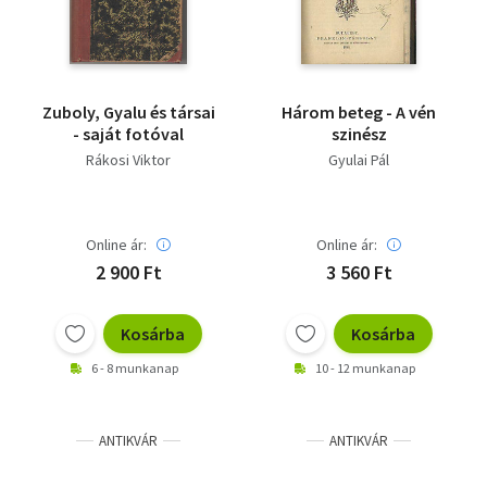
Zuboly, Gyalu és társai
Három beteg - A vén
- saját fotóval
szinész
Rákosi Viktor
Gyulai Pál
Online ár:
Online ár:
2 900 Ft
3 560 Ft
Kosárba
Kosárba
6 - 8 munkanap
10 - 12 munkanap
ANTIKVÁR
ANTIKVÁR