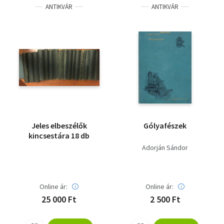
ANTIKVÁR
ANTIKVÁR
Jeles elbeszélők
Gólyafészek
kincsestára 18 db
Adorján Sándor
Online ár:
Online ár:
25 000 Ft
2 500 Ft