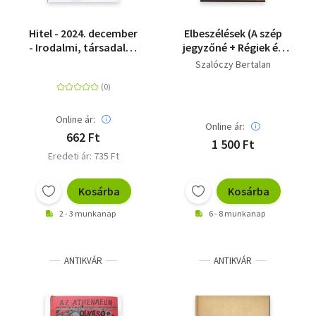
Hitel - 2024. december
Elbeszélések (A szép
- Irodalmi, társadalmi
jegyzőné + Régiek és
és művészeti folyóirat
újak + A sályi
Szalóczy Bertalan
statárium + Rgy csók-
história)
Online ár:
Online ár:
662 Ft
1 500 Ft
Eredeti ár: 735 Ft
Kosárba
Kosárba
2 - 3 munkanap
6 - 8 munkanap
ANTIKVÁR
ANTIKVÁR