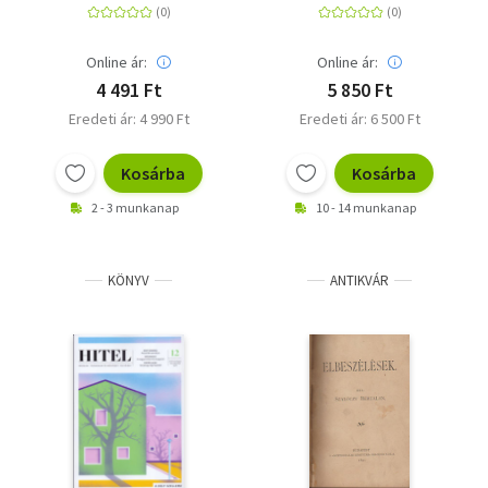
nyelvtanulók számára
Online ár:
Online ár:
4 491 Ft
5 850 Ft
Eredeti ár: 4 990 Ft
Eredeti ár: 6 500 Ft
Kosárba
Kosárba
2 - 3 munkanap
10 - 14 munkanap
KÖNYV
ANTIKVÁR