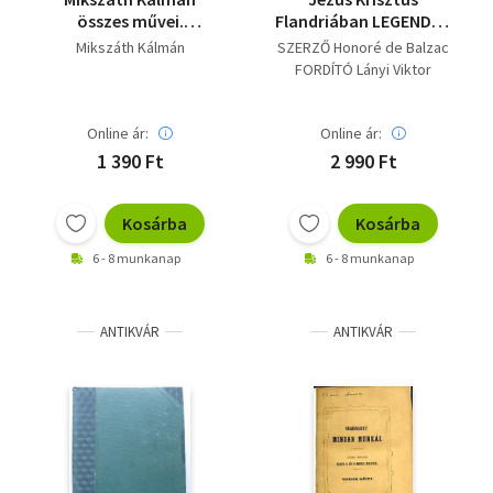
összes művei.
Flandriában LEGENDÁS
Elbeszélések VII.
ELBESZÉLÉS
Mikszáth Kálmán
SZERZŐ Honoré de Balzac
(fametszésű
FORDÍTÓ Lányi Viktor
könyvdíszekkel,
gyönyörű kiadása)
saját képpel
Online ár:
Online ár:
1 390 Ft
2 990 Ft
Kosárba
Kosárba
6 - 8 munkanap
6 - 8 munkanap
ANTIKVÁR
ANTIKVÁR