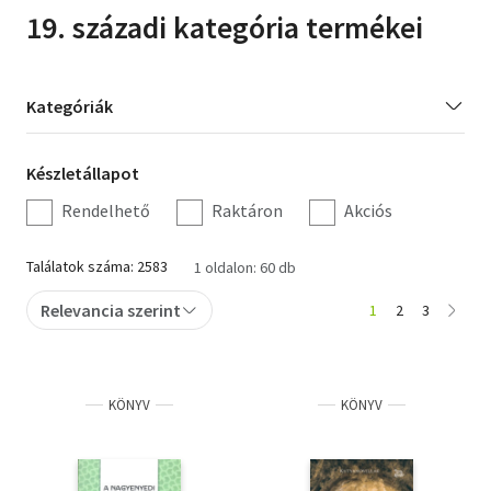
19. századi kategória termékei
Irodalom
Kotta
Kategória
Kategóriák
szűrés
Minikönyv
Készletállapot
Készletállapot
Művészet
szűrés
Rendelhető
Raktáron
Akciós
Szakkönyv
Találatok száma: 2583
1 oldalon: 60 db
Szótár, nyelvkönyv
Relevancia szerint
1
2
3
Tankönyv, segédkönyv
Társadalomtudomány
KÖNYV
KÖNYV
Természettudomány
Történelem