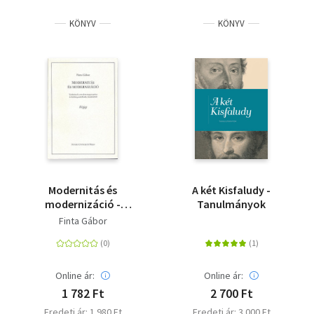
KÖNYV
KÖNYV
Modernitás és
A két Kisfaludy -
modernizáció -
Tanulmányok
Tanulmányok a
Finta Gábor
modern magyar próza
és kritikai
gondolkodás
témaköréből
Online ár:
Online ár:
1 782 Ft
2 700 Ft
Eredeti ár: 1 980 Ft
Eredeti ár: 3 000 Ft