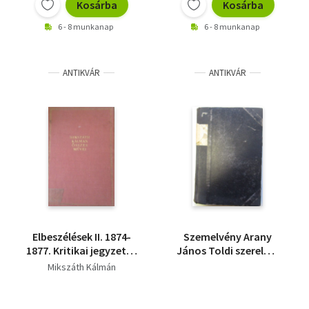
Kosárba
Kosárba
6 - 8 munkanap
6 - 8 munkanap
ANTIKVÁR
ANTIKVÁR
Elbeszélések II. 1874-
Szemelvény Arany
1877. Kritikai jegyzetek
János Toldi szerelme
nélkül.
című eposzából
Mikszáth Kálmán