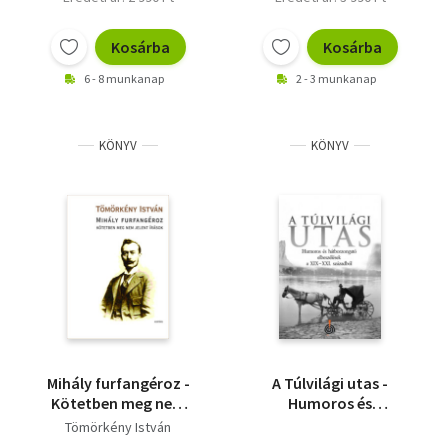
Kosárba
Kosárba
6 - 8 munkanap
2 - 3 munkanap
KÖNYV
KÖNYV
Mihály furfangéroz -
A Túlvilági utas -
Kötetben meg nem
Humoros és
jelent írások
hátborzongató
Tömörkény István
elbeszélések a XIX-XXI.