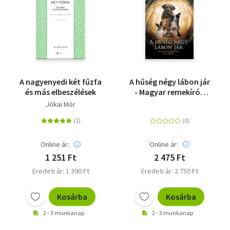
Vallás
Egyéb
A nagyenyedi két fűzfa
A hűség négy lábon jár
és más elbeszélések
- Magyar remekírók
kutyákról
Jókai Mór
Online ár:
Online ár:
1 251 Ft
2 475 Ft
Eredeti ár: 1 390 Ft
Eredeti ár: 2 750 Ft
Kosárba
Kosárba
2 - 3 munkanap
2 - 3 munkanap