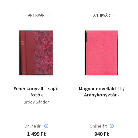
ANTIKVÁR
ANTIKVÁR
Fehér könyv II. - saját
Magyar novellák I-II. /
fotók
Aranykönyvtár -
sorozat
Bródy Sándor
Online ár:
Online ár:
1 499 Ft
940 Ft