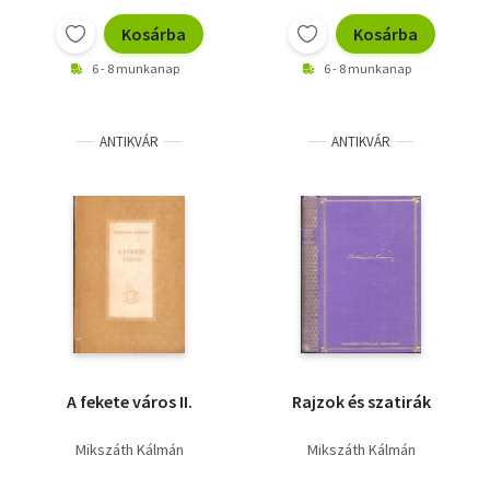
kiadások!) - saját fotó
Kosárba
Kosárba
6 - 8 munkanap
6 - 8 munkanap
ANTIKVÁR
ANTIKVÁR
A fekete város II.
Rajzok és szatirák
Mikszáth Kálmán
Mikszáth Kálmán