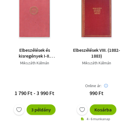
Elbeszélések és
Elbeszélések VIII. (1882-
kisregények I-II.
1883)
(Mikszáth)
Mikszáth Kálmán
Mikszáth Kálmán
Online ár:
1 790 Ft - 3 990 Ft
990 Ft
3 példány
Kosárba
4 - 6 munkanap