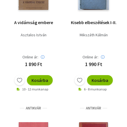
A vidámság embere
Kisebb elbeszélések I-II.
Asztalos István
Mikszáth Kálmán
Online ár:
Online ár:
1 890 Ft
1 990 Ft
Kosárba
Kosárba
10 - 12 munkanap
6 - 8 munkanap
ANTIKVÁR
ANTIKVÁR