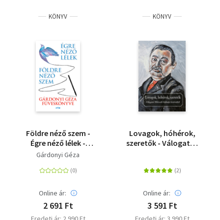
KÖNYV
KÖNYV
Földre néző szem -
Lovagok, hóhérok,
Égre néző lélek -
szeretők - Válogatás
Gárdonyi Géza
Mikszáth Kálmán
Gárdonyi Géza
füveskönyve
históriáiból
Online ár:
Online ár:
2 691 Ft
3 591 Ft
Eredeti ár: 2 990 Ft
Eredeti ár: 3 990 Ft