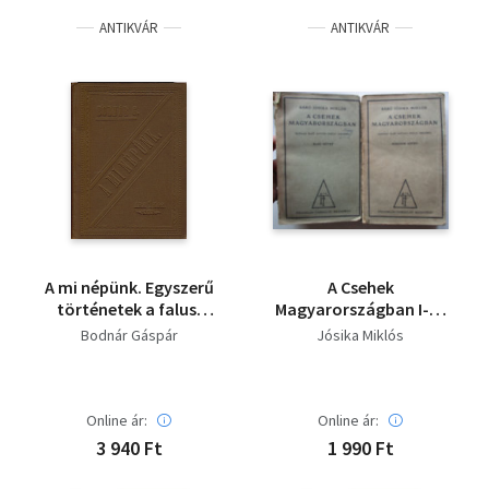
ANTIKVÁR
ANTIKVÁR
A mi népünk. Egyszerű
A Csehek
történetek a falusi
Magyarországban I-III.
tűzhelyekről.
Korrajz Mátyás Király
Bodnár Gáspár
Jósika Miklós
Idejéből
Online ár:
Online ár:
3 940 Ft
1 990 Ft