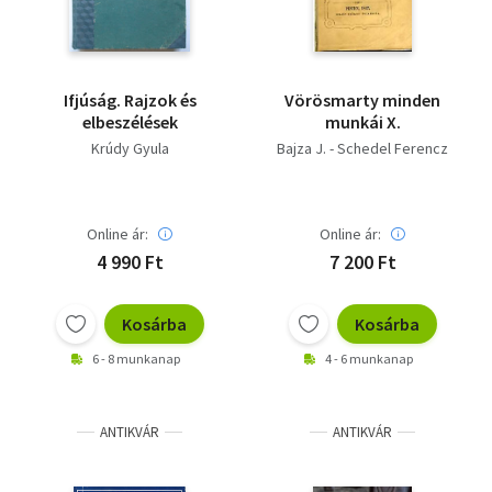
Ifjúság. Rajzok és
Vörösmarty minden
elbeszélések
munkái X.
Krúdy Gyula
Bajza J. - Schedel Ferencz
Online ár:
Online ár:
4 990 Ft
7 200 Ft
Kosárba
Kosárba
6 - 8 munkanap
4 - 6 munkanap
ANTIKVÁR
ANTIKVÁR