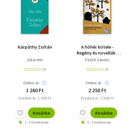
Kárpáthy Zoltán
A hóhér kötele -
Regény és novellák -
Klasszik magyar
Jókai Mór
Petőfi Sándor
Online ár:
Online ár:
1 260 Ft
2 250 Ft
Eredeti ár: 1 399 Ft
Eredeti ár: 2 500 Ft
Kosárba
Kosárba
2 - 3 munkanap
2 - 3 munkanap