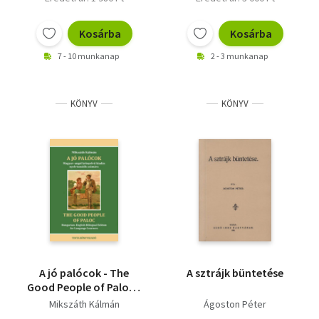
Kosárba
Kosárba
7 - 10 munkanap
2 - 3 munkanap
KÖNYV
KÖNYV
A jó palócok - The
A sztrájk büntetése
Good People of Paloc -
Magyar-angol
Mikszáth Kálmán
Ágoston Péter
kétnyelvű kiadás