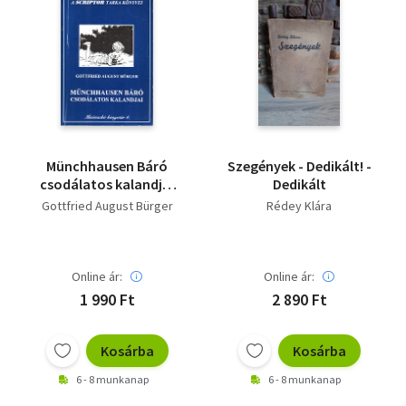
Münchhausen Báró
Szegények - Dedikált! -
csodálatos kalandjai
Dedikált
(A Scriptor tarka
Gottfried August Bürger
Rédey Klára
könyvei) (Micimackó
könyvtár 4.)
Online ár:
Online ár:
1 990 Ft
2 890 Ft
Kosárba
Kosárba
6 - 8 munkanap
6 - 8 munkanap