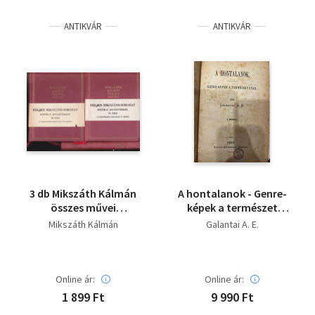
ANTIKVÁR
ANTIKVÁR
3 db Mikszáth Kálmán
A hontalanok - Genre-
összes művei
képek a természet
sorozatból: 9.kötet:
után - I.kötet
Mikszáth Kálmán
Galantai A. E.
Két választás
Magyarországon +
34.kötet: Elbeszélések
1882-1883 +
Online ár:
Online ár:
Elbeszélések 35.kötet:
1 899 Ft
9 990 Ft
1884. kötet (Kritikai