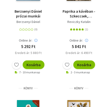
Berzsenyi Dániel
Paprika a kávéban -
prózai munkái
Szkeccsek,
anekdoták, novellák
Berzsenyi Dániel
Reviczky Katalin
magyar és osztrák
kávéházi íróktól
Online ár:
Online ár:
5 292 Ft
5 841 Ft
Eredeti ár: 5 880 Ft
Eredeti ár: 6 490 Ft
Kosárba
Kosárba
7 - 10 munkanap
2 - 3 munkanap
KÖNYV
KÖNYV