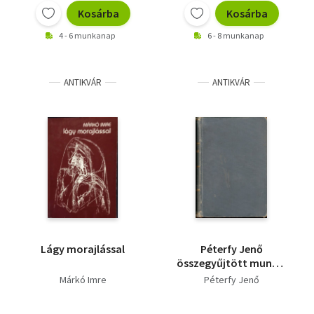
Kosárba
Kosárba
4 - 6 munkanap
6 - 8 munkanap
ANTIKVÁR
ANTIKVÁR
Lágy morajlással
Péterfy Jenő
összegyűjtött munkái
III.
Márkó Imre
Péterfy Jenő