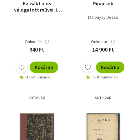
Kassák Lajos
Pipacsok
válogatott művei II.-
Széppróza, dráma
Malonyay Dezső
(Magyar remekírók)
Online ár:
Online ár:
940 Ft
14 900 Ft
Kosárba
Kosárba
4 - 6 munkanap
6 - 8 munkanap
ANTIKVÁR
ANTIKVÁR