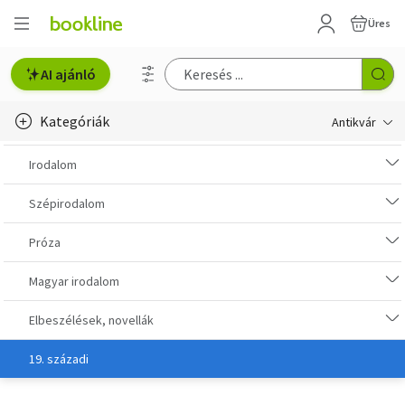
Üres
AI ajánló
Kategóriák
Antikvár
Metszet
Irodalom
Régi képeslap
Szépirodalom
Életmód, egészség
Próza
Erotika
Magyar irodalom
Gyermek- és ifjúsági
Elbeszélések, novellák
Hobbi, szabadidő
19. századi
Idegen nyelvű