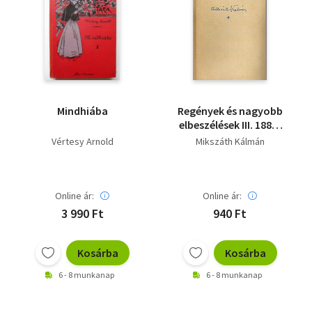
Mindhiába
Regények és nagyobb
elbeszélések III. 1885-
1889
Vértesy Arnold
Mikszáth Kálmán
Online ár:
Online ár:
3 990 Ft
940 Ft
Kosárba
Kosárba
6 - 8 munkanap
6 - 8 munkanap