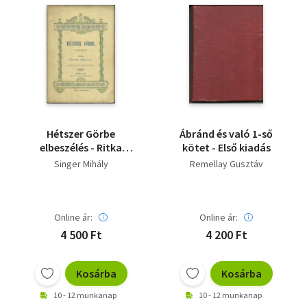
Hétszer Görbe
Ábránd és való 1-ső
elbeszélés - Ritka
kötet - Első kiadás
könyv! - Első kiadás
Singer Mihály
Remellay Gusztáv
Online ár:
Online ár:
4 500 Ft
4 200 Ft
Kosárba
Kosárba
10 - 12 munkanap
10 - 12 munkanap