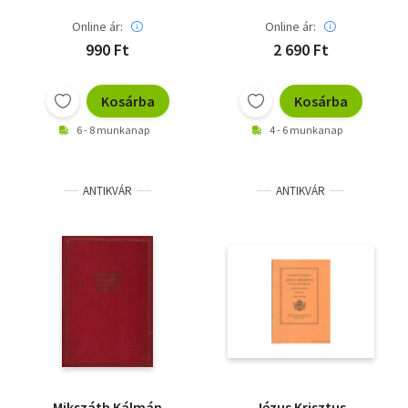
Online ár:
Online ár:
990 Ft
2 690 Ft
Kosárba
Kosárba
6 - 8 munkanap
4 - 6 munkanap
ANTIKVÁR
ANTIKVÁR
Mikszáth Kálmán
Jézus Krisztus