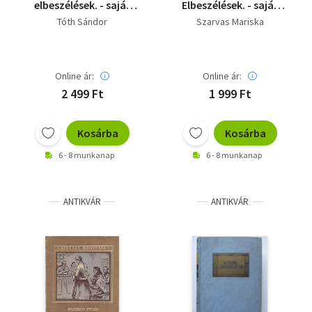
elbeszélések. - saját
Elbeszélések. - saját
fotó
fotó
Tóth Sándor
Szarvas Mariska
Online ár:
Online ár:
2 499 Ft
1 999 Ft
Kosárba
Kosárba
6 - 8 munkanap
6 - 8 munkanap
ANTIKVÁR
ANTIKVÁR