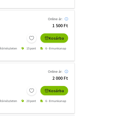
Online ár:
1 500 Ft
Kosárba
ítói készleten
15 pont
6 - 8 munkanap
Online ár:
2 000 Ft
Kosárba
ítói készleten
20 pont
6 - 8 munkanap