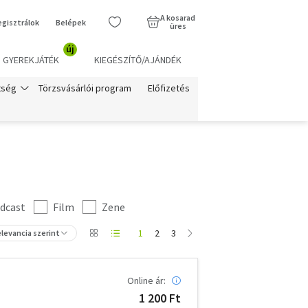
A kosarad
egisztrálok
Belépek
üres
új
GYEREKJÁTÉK
KIEGÉSZÍTŐ/AJÁNDÉK
Törzsvásárlói program
Előfizetés
tség
dcast
Film
Zene
1
2
3
levancia szerint
Online ár:
1 200 Ft