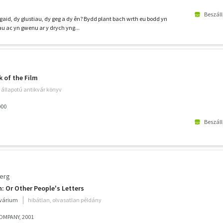
Beszáll
ygaid, dy glustiau, dy geg a dy ên? Bydd plant bach wrth eu bodd yn
 ac yn gwenu ar y drych yng...
k of the Film
ó állapotú antikvár könyv
000
Beszáll
berg
: Or Other People's Letters
kvárium
hibátlan, olvasatlan példány
OMPANY, 2001