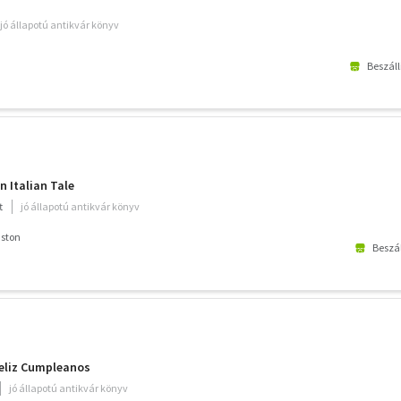
jó állapotú antikvár könyv
Beszáll
n Italian Tale
t
jó állapotú antikvár könyv
nston
Beszál
Feliz Cumpleanos
jó állapotú antikvár könyv