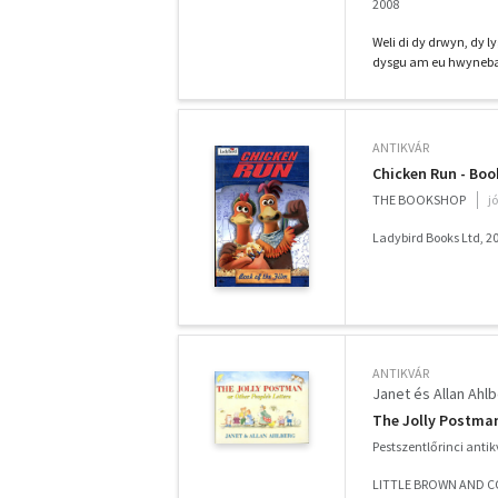
2008
Weli di dy drwyn, dy l
dysgu am eu hwynebau
ANTIKVÁR
Chicken Run - Boo
THE BOOKSHOP
j
Ladybird Books Ltd, 2
ANTIKVÁR
Janet és Allan Ahl
The Jolly Postman
Pestszentlőrinci anti
LITTLE BROWN AND C