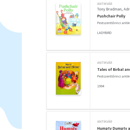
ANTIKVÁR
Tony Bradman
Adr
Pushchair Polly
Pestszentlőrinci anti
LADYBIRD
ANTIKVÁR
Tales of Birbal a
Pestszentlőrinci anti
1994
ANTIKVÁR
Humpty Dumpty an