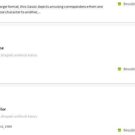
Beszáll
larger format, this classic depicts amusing correspondence from one
ose character to another,...
me
ó állapotú antikvár könyv
Beszáll
ilor
ó állapotú antikvár könyv
ió, 1984
Beszáll