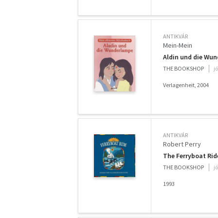
ANTIKVÁR
Mein-Mein
Aldin und die Wu
THE BOOKSHOP
j
Verlagenheit, 2004
ANTIKVÁR
Robert Perry
The Ferryboat Rid
THE BOOKSHOP
j
1993