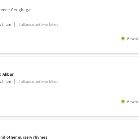
ienne Geoghegan
kvárium
jó állapotú antikvár könyv
Beszáll
nd Akbar
kvárium
jó állapotú antikvár könyv
Beszáll
d other nursery rhymes