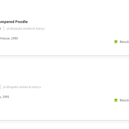
Pampered Poodle
t
jó állapotú antikvár könyv
 House, 1993
Beszál
jó állapotú antikvár könyv
s, 1991
Beszál