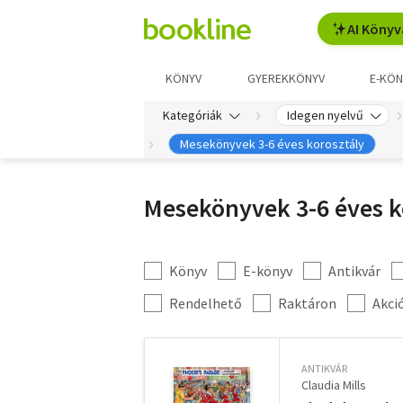
AI Könyv
KÖNYV
GYEREKKÖNYV
E-KÖN
Kategóriák
Idegen nyelvű
Mesekönyvek 3-6 éves korosztály
Mesekönyvek 3-6 éves k
Könyv
E-könyv
Antikvár
Kategória
szűrés
További
Rendelhető
Raktáron
Akci
szűrők
ANTIKVÁR
Claudia Mills