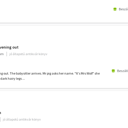
Beszál
evening out
ium
jó állapotú antikvár könyv
Beszáll
g out. The babysitter arrives. Mr pig asks her name. "It's Mrs Wolf" she
 dark hairy legs ...
n
jó állapotú antikvár könyv