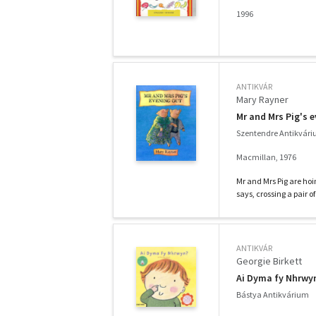
1996
ANTIKVÁR
Mary Rayner
Mr and Mrs Pig's 
Szentendre Antikvár
Macmillan, 1976
Mr and Mrs Pig are hoin
says, crossing a pair of
ANTIKVÁR
Georgie Birkett
Ai Dyma fy Nhrwy
Bástya Antikvárium