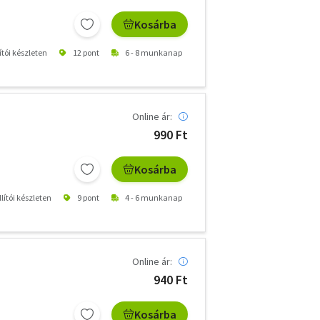
Kosárba
ítói készleten
12 pont
6 - 8 munkanap
Online ár:
990 Ft
Kosárba
lítói készleten
9 pont
4 - 6 munkanap
Online ár:
940 Ft
Kosárba