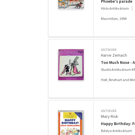
Phoebe's parade
Hírös Antikvárium
Macmillan, 1994
ANTIKVÁR
Harve Zemach
Too Much Nose - A
Studió Antikvárium Kf
Holt, Rinehart and Wi
ANTIKVÁR
Mary Risk
Happy Birthday: 
Bástya Antikvárium