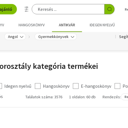
ajánló
R
YV
HANGOSKÖNYV
ANTIKVÁR
IDEGEN NYELVŰ
Angol
Gyermekkönyvek
Segí
orosztály kategória termékei
Idegen nyelvű
Hangoskönyv
E-hangoskönyv
Po
ós
Találatok száma: 3576
1 oldalon: 60 db
Rendezés:
Re