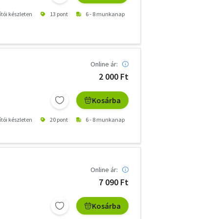
ítói készleten
13 pont
6 - 8 munkanap
Online ár:
2 000 Ft
Kosárba
ítói készleten
20 pont
6 - 8 munkanap
Online ár:
7 090 Ft
Kosárba