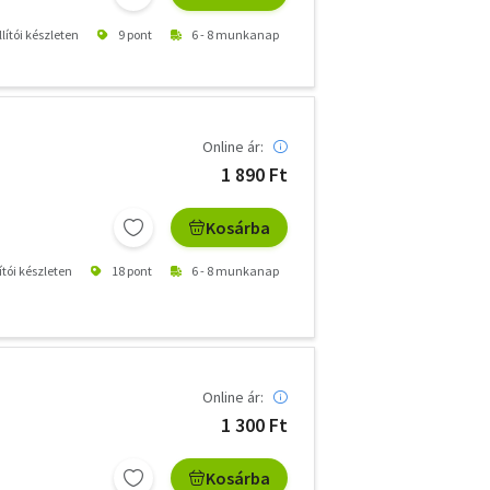
lítói készleten
9 pont
6 - 8 munkanap
Online ár:
1 890 Ft
Kosárba
ítói készleten
18 pont
6 - 8 munkanap
Online ár:
1 300 Ft
Kosárba