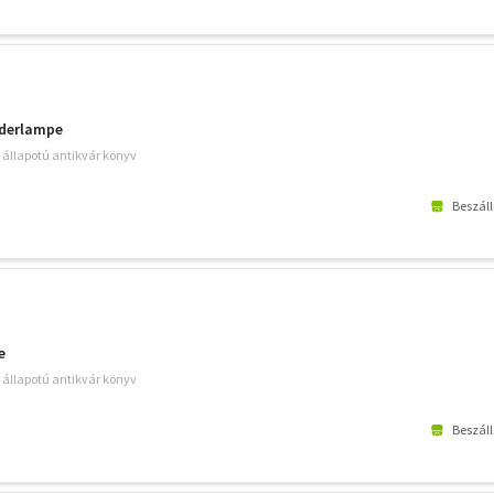
nderlampe
ó állapotú antikvár könyv
Beszáll
e
ó állapotú antikvár könyv
Beszáll