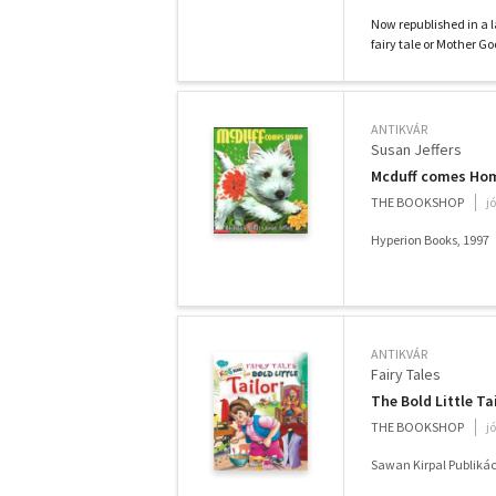
Now republished in a 
fairy tale or Mother Go
ANTIKVÁR
Susan Jeffers
Mcduff comes Ho
THE BOOKSHOP
j
Hyperion Books, 1997
ANTIKVÁR
Fairy Tales
The Bold Little Ta
THE BOOKSHOP
j
Sawan Kirpal Publikác