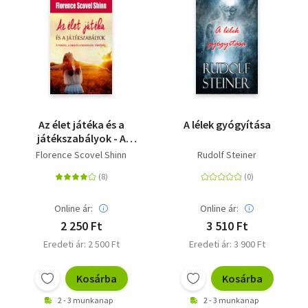
Az élet játéka és a
A lélek gyógyítása
játékszabályok - A
vonzás, a siker és a
Florence Scovel Shinn
Rudolf Steiner
boldogság törvénye
Online ár:
Online ár:
2 250 Ft
3 510 Ft
Eredeti ár: 2 500 Ft
Eredeti ár: 3 900 Ft
Kosárba
Kosárba
2 - 3 munkanap
2 - 3 munkanap