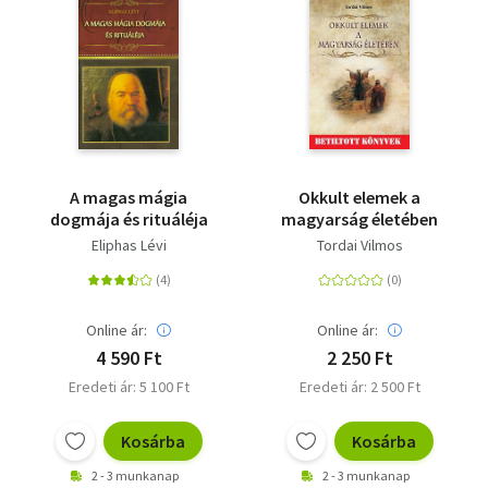
A magas mágia
Okkult elemek a
dogmája és rituáléja
magyarság életében
Eliphas Lévi
Tordai Vilmos
Online ár:
Online ár:
4 590 Ft
2 250 Ft
Eredeti ár: 5 100 Ft
Eredeti ár: 2 500 Ft
Kosárba
Kosárba
2 - 3 munkanap
2 - 3 munkanap