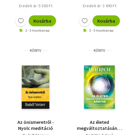
Eredeti ár: 5 500 Ft
Eredeti ár: 3 490 Ft
Kosárba
Kosárba
2 - 3 munkanap
2 - 3 munkanap
KÖNYV
KÖNYV
Az önismeretről -
Az életed
Nyolc meditáció
megváltoztatásának
könyve - A lelki