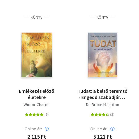
KÖNYV
KÖNYV
Emlékezés előző
Tudat: a belső teremtő
életekre
- Engedd szabadjára a
tudatodban rejlő
Wictor Charon
Dr. Bruce H. Lipton
csodálatos
teremtőerőt
Online ár:
Online ár:
2 115 Ft
5 121 Ft