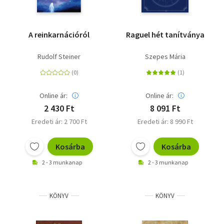
A reinkarnációról
Raguel hét tanítványa
Rudolf Steiner
Szepes Mária
Online ár:
Online ár:
2 430 Ft
8 091 Ft
Eredeti ár: 2 700 Ft
Eredeti ár: 8 990 Ft
Kosárba
Kosárba
2 - 3 munkanap
2 - 3 munkanap
KÖNYV
KÖNYV