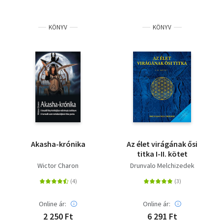
KÖNYV
KÖNYV
Akasha-krónika
Az élet virágának ősi
titka I-II. kötet
Wictor Charon
Drunvalo Melchizedek
Online ár:
Online ár:
2 250 Ft
6 291 Ft