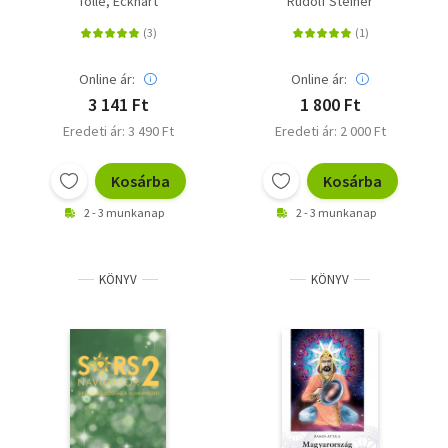
Tolle, Eckhart
Rudolf Steiner
megvilágosodás
ösvénye
Online ár:
Online ár:
3 141 Ft
1 800 Ft
Eredeti ár: 3 490 Ft
Eredeti ár: 2 000 Ft
Kosárba
Kosárba
2 - 3 munkanap
2 - 3 munkanap
KÖNYV
KÖNYV