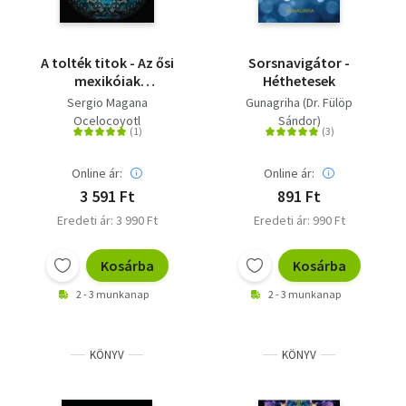
A tolték titok - Az ősi
Sorsnavigátor -
mexikóiak
Héthetesek
álomgyakorlatai
Sergio Magana
Gunagriha (Dr. Fülöp
Ocelocoyotl
Sándor)
Online ár:
Online ár:
3 591 Ft
891 Ft
Eredeti ár: 3 990 Ft
Eredeti ár: 990 Ft
Kosárba
Kosárba
2 - 3 munkanap
2 - 3 munkanap
KÖNYV
KÖNYV