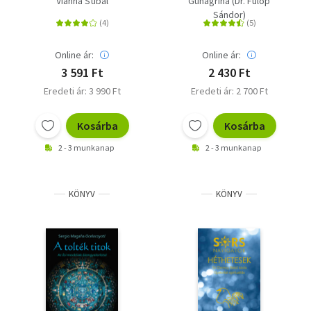
Vianna Stibal
Gunagriha (Dr. Fülöp
Sándor)
Online ár:
Online ár:
3 591 Ft
2 430 Ft
Eredeti ár: 3 990 Ft
Eredeti ár: 2 700 Ft
Kosárba
Kosárba
2 - 3 munkanap
2 - 3 munkanap
KÖNYV
KÖNYV