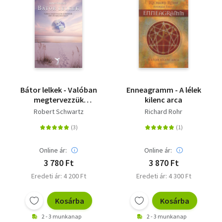
Bátor lelkek - Valóban
Enneagramm - A lélek
megtervezzük
kilenc arca
születésünk előtt
Robert Schwartz
Richard Rohr
életünk kihívásait?
Online ár:
Online ár:
3 780 Ft
3 870 Ft
Eredeti ár: 4 200 Ft
Eredeti ár: 4 300 Ft
Kosárba
Kosárba
2 - 3 munkanap
2 - 3 munkanap