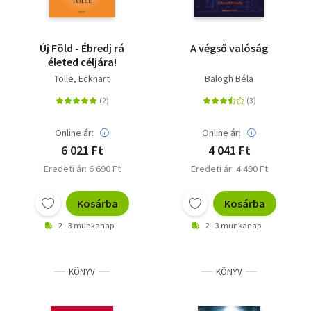
Új Föld - Ébredj rá
A végső valóság
életed céljára!
Tolle, Eckhart
Balogh Béla
Online ár:
Online ár:
6 021 Ft
4 041 Ft
Eredeti ár: 6 690 Ft
Eredeti ár: 4 490 Ft
Kosárba
Kosárba
2 - 3 munkanap
2 - 3 munkanap
KÖNYV
KÖNYV