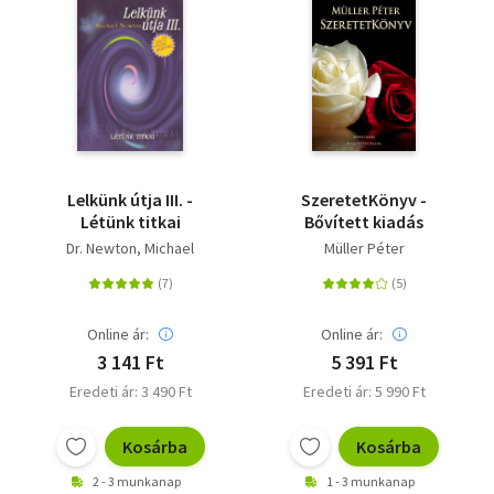
Lelkünk útja III. -
SzeretetKönyv -
Létünk titkai
Bővített kiadás
Dr. Newton, Michael
Müller Péter
Online ár:
Online ár:
3 141 Ft
5 391 Ft
Eredeti ár: 3 490 Ft
Eredeti ár: 5 990 Ft
Kosárba
Kosárba
2 - 3 munkanap
1 - 3 munkanap