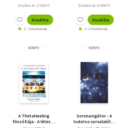
Eredeti ár: 2 500 Ft
Eredeti ár: 6 990 Ft
Kosárba
Kosárba
2 - 3 munkanap
2 - 3 munkanap
KÖNYV
KÖNYV
A ThetaHealing
Sorsnavigátor - A
filozófiája - A létezés
tudatos sorsalakítás
hét síkja
kézikönyve