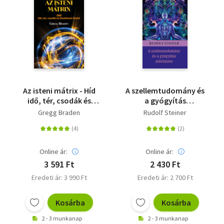
Az isteni mátrix - Híd
A szellemtudomány és
idő, tér, csodák és
a gyógyítás
hiedelmek között
művészete
Gregg Braden
Rudolf Steiner
Online ár:
Online ár:
3 591 Ft
2 430 Ft
Eredeti ár: 3 990 Ft
Eredeti ár: 2 700 Ft
Kosárba
Kosárba
2 - 3 munkanap
2 - 3 munkanap