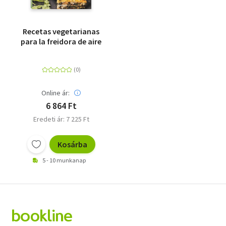
Livre de poche
Olasz zsebkönyvek
Recetas vegetarianas
para la freidora de aire
Orosz zsebkönyvek
Calendar
Online ár:
Kalender
6 864 Ft
Egyéb idegen nyelvű
Eredeti ár: 7 225 Ft
Ajándékutalványok
Kosárba
Adomány
5 - 10 munkanap