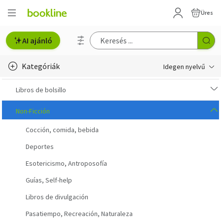
Üres
AI ajánló
Kategóriák
Idegen nyelvű
e-Könyv, audio
Libros de bolsillo
e-könyv-olvasók
Non-Ficción
Cocción, comida, bebida
English books
Deportes
Deutsche Bücher
Esotericismo, Antroposofía
Libros en español
Guías, Self-help
Livres francais
Libros de divulgación
Pasatiempo, Recreación, Naturaleza
Olasz könyvek