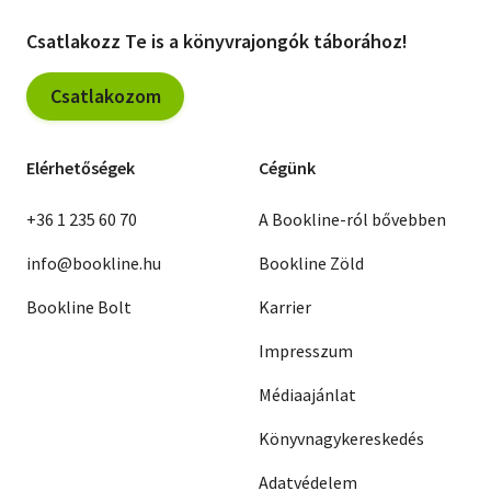
Csatlakozz Te is a könyvrajongók táborához!
Csatlakozom
Elérhetőségek
Cégünk
+36 1 235 60 70
A Bookline-ról bővebben
info@bookline.hu
Bookline Zöld
Bookline Bolt
Karrier
Impresszum
Médiaajánlat
Könyvnagykereskedés
Adatvédelem