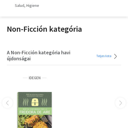
Salud, Higiene
Orosz könyvek
Audio books
Non-Ficción kategória
Hörbücher
Audiolibros
A Non-Ficción kategória havi
Teljes lista
újdonságai
Livres audio
Olasz hangoskönyvek
IDEGEN
Orosz hangoskönyvek
Pocket Books
Taschenbücher
Libros de bolsillo