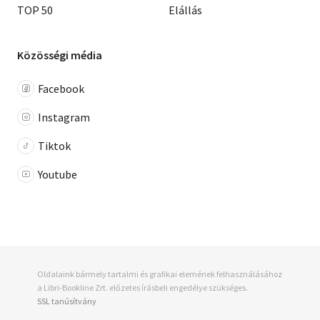
TOP 50
Elállás
Közösségi média
Facebook
Instagram
Tiktok
Youtube
Oldalaink bármely tartalmi és grafikai elemének felhasználásához
a Libri-Bookline Zrt. előzetes írásbeli engedélye szükséges.
SSL tanúsítvány