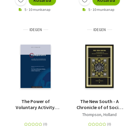
Kosárba
Kosárba
5 - 10 munkanap
5 - 10 munkanap
IDEGEN
IDEGEN
The Power of
The New South - A
Voluntary Activity:
Chronicle of of Social
Global Perspectives
& Industrial Evolution
Thompson, Holland