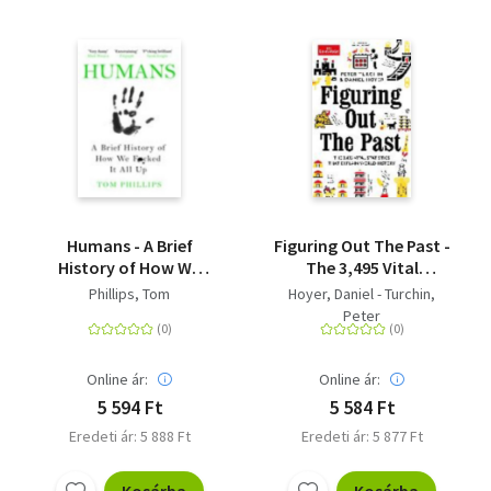
Humans - A Brief
Figuring Out The Past -
History of How We
The 3,495 Vital
F*cked It All Up
Statistics that Explain
Phillips, Tom
Hoyer, Daniel - Turchin,
World History
Peter
Online ár:
Online ár:
5 594 Ft
5 584 Ft
Eredeti ár: 5 888 Ft
Eredeti ár: 5 877 Ft