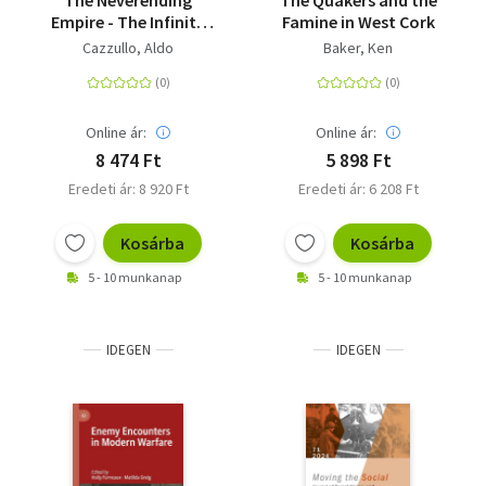
The Neverending
The Quakers and the
Empire - The Infinite
Famine in West Cork
Impact of Ancient
Cazzullo, Aldo
Baker, Ken
Rome
Online ár:
Online ár:
8 474 Ft
5 898 Ft
Eredeti ár: 8 920 Ft
Eredeti ár: 6 208 Ft
Kosárba
Kosárba
5 - 10 munkanap
5 - 10 munkanap
IDEGEN
IDEGEN