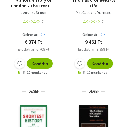
A Short History of
Thomas Cromwell - A
London - The Creation
Life
of a World Capital
Jenkins, Simon
MacCulloch, Diarmaid
Online ár:
Online ár:
6 374 Ft
9 461 Ft
Eredeti ár: 6 709 Ft
Eredeti ár: 9 958 Ft
Kosárba
Kosárba
5 - 10 munkanap
5 - 10 munkanap
IDEGEN
IDEGEN