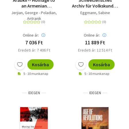
Arabkir-- Homage to
Schweizerisches
an Armenian
Archiv für Volkskunde -
Community
Archives suisses des
Jerjian, George - Poladian,
Eggmann, Sabine
traditions populaires
Antranik
2025/1
Online ár:
Online ár:
7 036 Ft
11 889 Ft
Eredeti ár: 7 406 Ft
Eredeti ár: 12 514 Ft
Kosárba
Kosárba
5 - 10 munkanap
5 - 10 munkanap
IDEGEN
IDEGEN