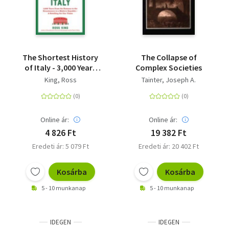
The Shortest History
The Collapse of
of Italy - 3,000 Years
Complex Societies
from the Romans to
King, Ross
Tainter, Joseph A.
the Renaissance to a
Modern Republic - A
Retelling for Our
Times
Online ár:
Online ár:
4 826 Ft
19 382 Ft
Eredeti ár: 5 079 Ft
Eredeti ár: 20 402 Ft
Kosárba
Kosárba
5 - 10 munkanap
5 - 10 munkanap
IDEGEN
IDEGEN