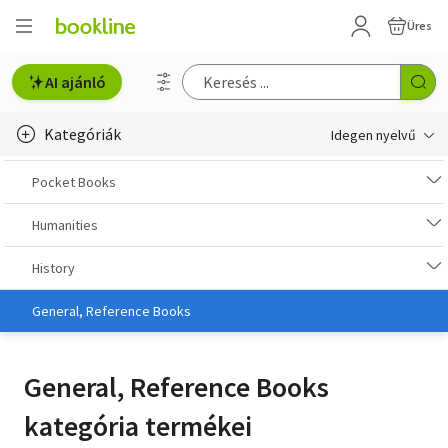
Üres
AI ajánló
Kategóriák
Idegen nyelvű
e-Könyv, audio
Pocket Books
e-könyv-olvasók
Humanities
English books
History
Deutsche Bücher
General, Reference Books
Libros en español
General, Reference Books
Livres francais
kategória termékei
Olasz könyvek