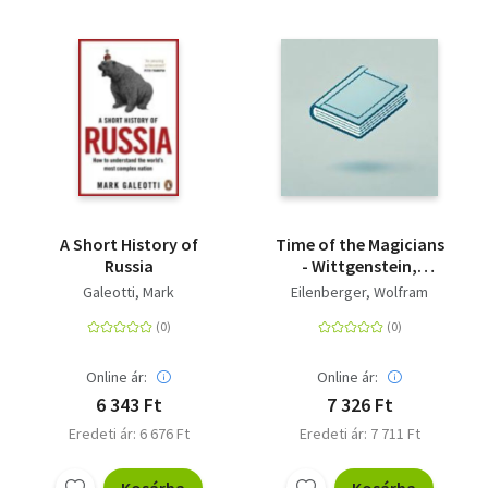
A Short History of
Time of the Magicians
Russia
- Wittgenstein,
Benjamin, Cassirer,
Galeotti, Mark
Eilenberger, Wolfram
Heidegger and the
Great Decade of
Philosophy
Online ár:
Online ár:
6 343 Ft
7 326 Ft
Eredeti ár: 6 676 Ft
Eredeti ár: 7 711 Ft