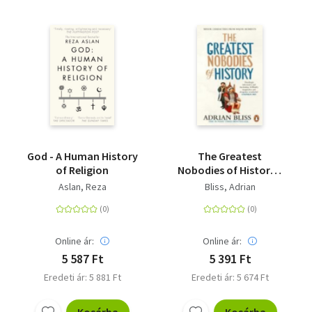
God - A Human History
The Greatest
of Religion
Nobodies of History -
Minor Characters from
Aslan, Reza
Bliss, Adrian
Major Moments
Online ár:
Online ár:
5 587 Ft
5 391 Ft
Eredeti ár: 5 881 Ft
Eredeti ár: 5 674 Ft