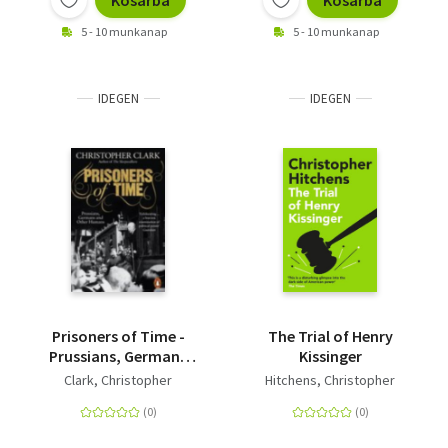
Kosárba
Kosárba
5 - 10 munkanap
5 - 10 munkanap
IDEGEN
IDEGEN
Prisoners of Time -
The Trial of Henry
Prussians, Germans
Kissinger
and Other Humans
Clark, Christopher
Hitchens, Christopher