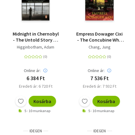
Livre de poche
Olasz zsebkönyvek
Orosz zsebkönyvek
Midnight in Chernobyl
Empress Dowager Cixi
- The Untold Story of
- The Concubine Who
Calendar
the World's Greatest
Launched Modern
Higginbotham, Adam
Chang, Jung
Nuclear Disaster
China
Kalender
Egyéb idegen nyelvű
Online ár:
Online ár:
6 384 Ft
7 536 Ft
Ajándékutalványok
Eredeti ár: 6 720 Ft
Eredeti ár: 7 932 Ft
Adomány
Kosárba
Kosárba
5 - 10 munkanap
5 - 10 munkanap
IDEGEN
IDEGEN