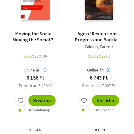
Moving the Social -
Age of Revolutions -
Moving the Social 75 -
Progress and Backlash
2025
from 1600 to the
Zakaria, Fareed
Present
Online ár:
Online ár:
6 156 Ft
6 743 Ft
Eredeti ár: 6 480 Ft
Eredeti ár: 7 097 Ft
Kosárba
Kosárba
5 - 10 munkanap
5 - 10 munkanap
IDEGEN
IDEGEN