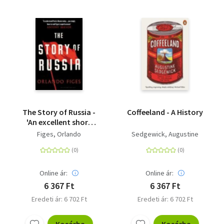
The Story of Russia -
Coffeeland - A History
'An excellent short
study'
Figes, Orlando
Sedgewick, Augustine
Online ár:
Online ár:
6 367 Ft
6 367 Ft
Eredeti ár: 6 702 Ft
Eredeti ár: 6 702 Ft