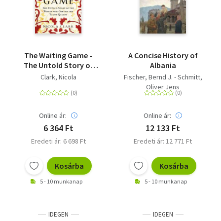
The Waiting Game -
A Concise History of
The Untold Story of
Albania
the Women Who
Clark, Nicola
Fischer, Bernd J. - Schmitt,
Served the Tudor
Oliver Jens
Queens
Online ár:
Online ár:
6 364 Ft
12 133 Ft
Eredeti ár: 6 698 Ft
Eredeti ár: 12 771 Ft
Kosárba
Kosárba
5 - 10 munkanap
5 - 10 munkanap
IDEGEN
IDEGEN