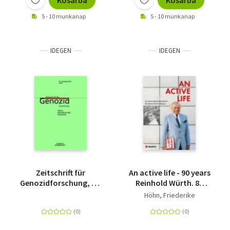
Kosárba
Kosárba
5 - 10 munkanap
5 - 10 munkanap
IDEGEN
IDEGEN
Zeitschrift für
An active life - 90 years
Genozidforschung, 23.
Reinhold Würth. 80
Jahrgang 2025, Heft 2 -
years Würth Group.
Höhn, Friederike
Fokus: Genozid an den
Armeniern