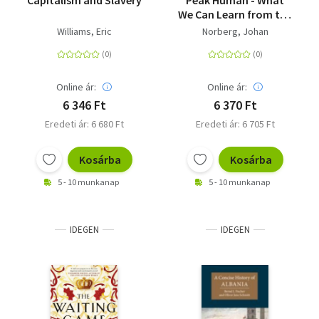
Capitalism and Slavery
Peak Human - What
We Can Learn from the
Rise and Fall of Golden
Williams, Eric
Norberg, Johan
Ages
Online ár:
Online ár:
6 346 Ft
6 370 Ft
Eredeti ár: 6 680 Ft
Eredeti ár: 6 705 Ft
Kosárba
Kosárba
5 - 10 munkanap
5 - 10 munkanap
IDEGEN
IDEGEN