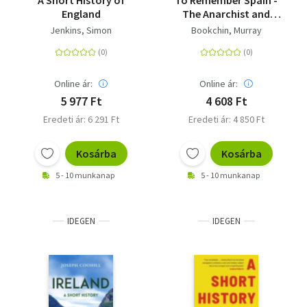
A Short History of
To Remember Spain -
England
The Anarchist and
Syndicalist Revolution
Jenkins, Simon
Bookchin, Murray
of 1936
Online ár:
Online ár:
5 977 Ft
4 608 Ft
Eredeti ár: 6 291 Ft
Eredeti ár: 4 850 Ft
Kosárba
Kosárba
5 - 10 munkanap
5 - 10 munkanap
IDEGEN
IDEGEN