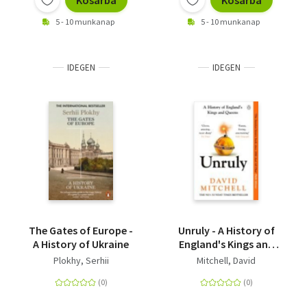
Kosárba
Kosárba
5 - 10 munkanap
5 - 10 munkanap
IDEGEN
IDEGEN
The Gates of Europe -
Unruly - A History of
A History of Ukraine
England's Kings and
Queens
Plokhy, Serhii
Mitchell, David