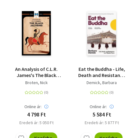
An Analysis of C.L.R.
Eat the Buddha - Life,
James's The Black
Death and Resistance
Jacobins - The Black
in a Tibetan Town
Broten, Nick
Demick, Barbara
Jacobins
Online ár:
Online ár:
4 798 Ft
5 584 Ft
Eredeti ár: 5 050 Ft
Eredeti ár: 5 877 Ft