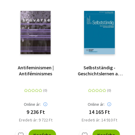
Antifeminismen |
Selbstständig -
Antiféminismes
Geschichtslernen als
Befähigung zum
historischen Denken
Festschrift für Andreas
Körber zum 60.
Geburtstag
Online ár:
Online ár:
9 236 Ft
14 165 Ft
Eredeti ár: 9 722 Ft
Eredeti ár: 14 910 Ft