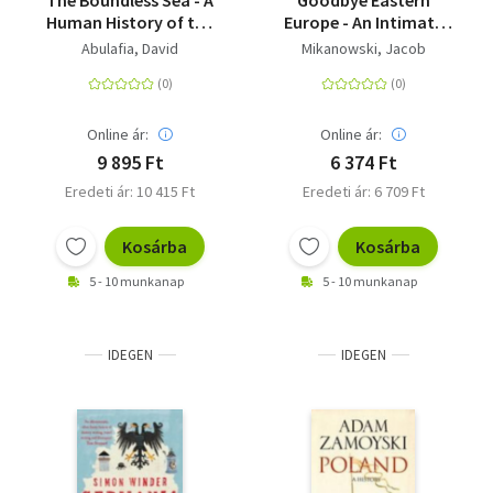
The Boundless Sea - A
Goodbye Eastern
Human History of the
Europe - An Intimate
Oceans
History of a Divided
Abulafia, David
Mikanowski, Jacob
Land
Online ár:
Online ár:
9 895 Ft
6 374 Ft
Eredeti ár: 10 415 Ft
Eredeti ár: 6 709 Ft
Kosárba
Kosárba
5 - 10 munkanap
5 - 10 munkanap
IDEGEN
IDEGEN