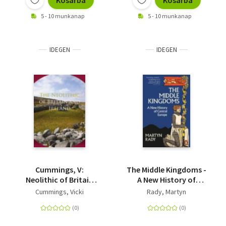
Kosárba
Kosárba
5 - 10 munkanap
5 - 10 munkanap
IDEGEN
IDEGEN
Cummings, V:
The Middle Kingdoms -
Neolithic of Britain
A New History of
and Ireland
Central Europe
Cummings, Vicki
Rady, Martyn