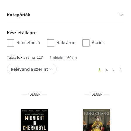
Orosz könyvek
Kategória
Kategóriák
szűrés
Audio books
Készletállapot
Készletállapot
Hörbücher
szűrés
Rendelhető
Raktáron
Akciós
Audiolibros
Találatok száma: 227
1 oldalon: 60 db
Livres audio
Relevancia szerint
1
2
3
Olasz hangoskönyvek
Orosz hangoskönyvek
IDEGEN
IDEGEN
Pocket Books
Taschenbücher
Libros de bolsillo