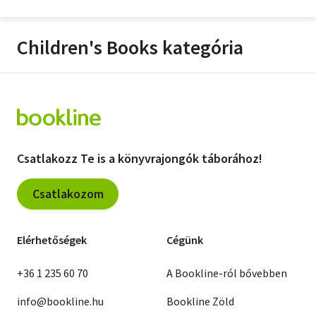
Orosz könyvek
Children's Books kategória
Audio books
Hörbücher
Audiolibros
Livres audio
Csatlakozz Te is a könyvrajongók táborához!
Olasz hangoskönyvek
Csatlakozom
Orosz hangoskönyvek
Pocket Books
Elérhetőségek
Cégünk
Taschenbücher
+36 1 235 60 70
A Bookline-ról bővebben
Libros de bolsillo
info@bookline.hu
Bookline Zöld