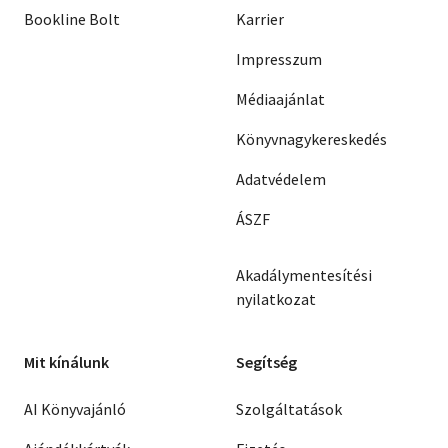
Livre de poche
Bookline Bolt
Karrier
Impresszum
Olasz zsebkönyvek
Médiaajánlat
Orosz zsebkönyvek
Könyvnagykereskedés
Calendar
Adatvédelem
Kalender
ÁSZF
Egyéb idegen nyelvű
Akadálymentesítési
Ajándékutalványok
nyilatkozat
Adomány
Mit kínálunk
Segítség
AI Könyvajánló
Szolgáltatások