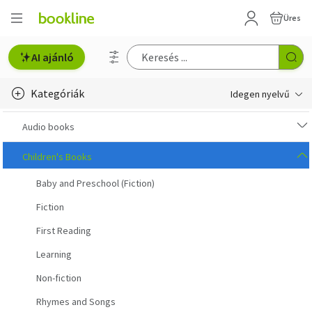
Üres
AI ajánló
Kategóriák
Idegen nyelvű
e-Könyv, audio
Audio books
e-könyv-olvasók
Children's Books
Baby and Preschool (Fiction)
English books
Fiction
Deutsche Bücher
First Reading
Libros en español
Learning
Livres francais
Non-fiction
Rhymes and Songs
Olasz könyvek