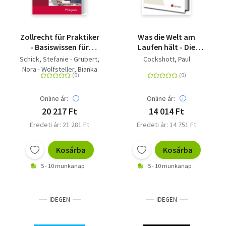
Zollrecht für Praktiker
Was die Welt am
- Basiswissen für
Laufen hält - Die
Einstieg und
Geschichte
Schick, Stefanie - Grubert,
Cockshott, Paul
Weiterbildung in der
menschlicher Arbeit
Nora - Wolfsteller, Bianka
Zollabwicklung
vom Beginn bis heute
Online ár:
Online ár:
20 217 Ft
14 014 Ft
Eredeti ár: 21 281 Ft
Eredeti ár: 14 751 Ft
Kosárba
Kosárba
5 - 10 munkanap
5 - 10 munkanap
IDEGEN
IDEGEN