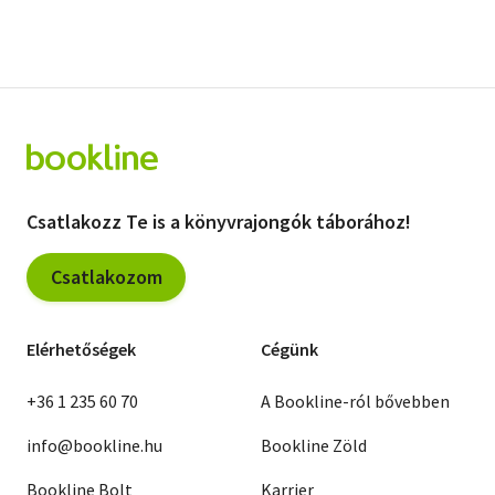
Csatlakozz Te is a könyvrajongók táborához!
Csatlakozom
Elérhetőségek
Cégünk
+36 1 235 60 70
A Bookline-ról bővebben
info@bookline.hu
Bookline Zöld
Bookline Bolt
Karrier