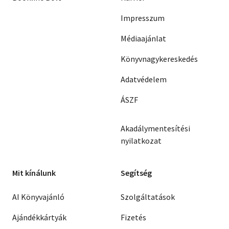
Impresszum
Médiaajánlat
Könyvnagykereskedés
Adatvédelem
ÁSZF
Akadálymentesítési
nyilatkozat
Mit kínálunk
Segítség
AI Könyvajánló
Szolgáltatások
Ajándékkártyák
Fizetés