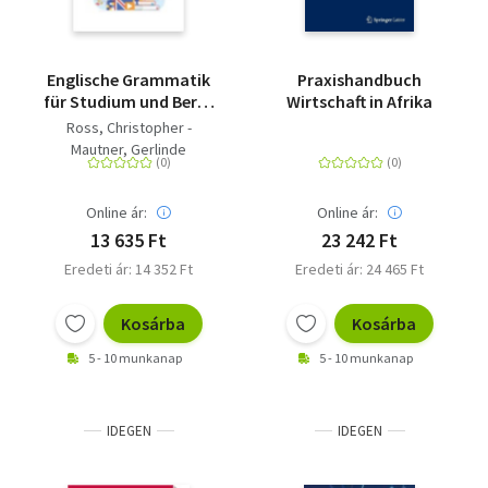
Englische Grammatik
Praxishandbuch
für Studium und Beruf
Wirtschaft in Afrika
- Verstehen - Üben -
Ross, Christopher -
Anwenden
Mautner, Gerlinde
Online ár:
Online ár:
13 635 Ft
23 242 Ft
Eredeti ár: 14 352 Ft
Eredeti ár: 24 465 Ft
Kosárba
Kosárba
5 - 10 munkanap
5 - 10 munkanap
IDEGEN
IDEGEN