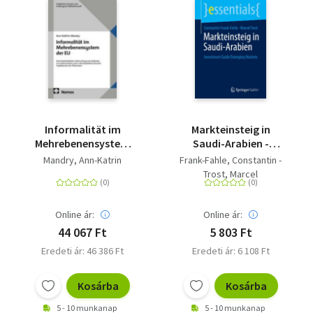
Informalität im
Markteinsteig in
Mehrebenensystem
Saudi-Arabien -
der EU - Eine
Investment Guide
Mandry, Ann-Katrin
Frank-Fahle, Constantin -
interdisziplinäre
Emerging Markets
Trost, Marcel
Untersuchung zum
Auftreten, zur
Funktionsweise und zu
Online ár:
Online ár:
demokratietheoretischen
44 067 Ft
5 803 Ft
Implikationen des
Eredeti ár: 46 386 Ft
Eredeti ár: 6 108 Ft
Phänomens
Kosárba
Kosárba
5 - 10 munkanap
5 - 10 munkanap