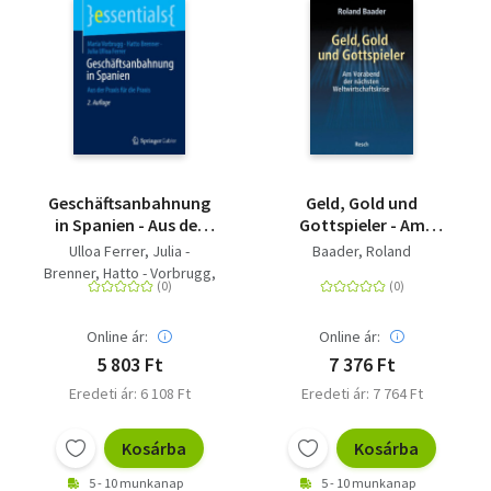
Geschäftsanbahnung
Geld, Gold und
in Spanien - Aus der
Gottspieler - Am
Praxis für die Praxis
Vorabend der
Ulloa Ferrer, Julia -
Baader, Roland
nächsten
Brenner, Hatto - Vorbrugg,
Weltwirtschaftskrise
Maria
Online ár:
Online ár:
5 803 Ft
7 376 Ft
Eredeti ár: 6 108 Ft
Eredeti ár: 7 764 Ft
Kosárba
Kosárba
5 - 10 munkanap
5 - 10 munkanap