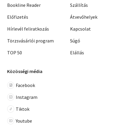
Bookline Reader
Szállítás
Előfizetés
Átvevőhelyek
Hírlevél feliratkozás
Kapcsolat
Törzsvásárlói program
Súgó
TOP 50
Elállás
Közösségi média
Facebook
Instagram
Tiktok
Youtube