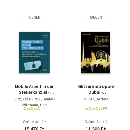
IDEGEN
IDEGEN
Mobile Arbeit in der
Glitzermetropole
Steuerkanzlei -
Dubai -
Kanzleimanagement,
Diversifizierung und
Lutz, Elisa - Paul, Daniel -
Müller, Bettina
Datenschutz,
Imagegestaltung einer
Wittmann, Lisa
Personalführung,
auf Erdöleinnahmen
Mitarbeitergesundheit
aufgebauten
Wirtschaft
Online ár:
Online ár:
15 476 Ft
11 598 Ft