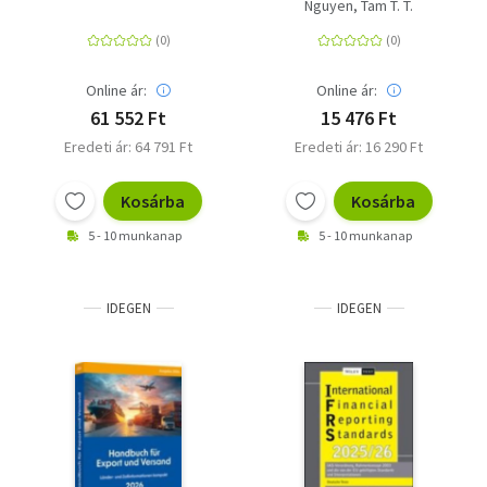
Handelsverkehr
Die Entwicklung seit
Nguyen, Tam T. T.
der Reformpolitik 1986
und aktuelle
Herausforderungen
Online ár:
Online ár:
61 552 Ft
15 476 Ft
Eredeti ár: 64 791 Ft
Eredeti ár: 16 290 Ft
Kosárba
Kosárba
5 - 10 munkanap
5 - 10 munkanap
IDEGEN
IDEGEN