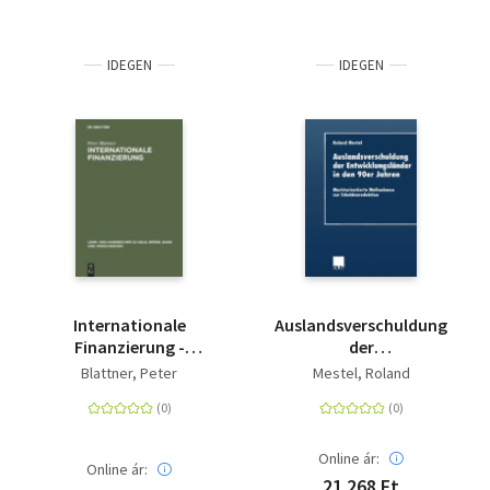
IDEGEN
IDEGEN
Internationale
Auslandsverschuldung
Finanzierung -
der
Internationale
Entwicklungsländer in
Blattner, Peter
Mestel, Roland
Finanzmärkte und
den 90er Jahren -
Unternehmensfinanzierung
Marktorientierte
Maßnahmen zur
Schuldenreduktion
Online ár:
Online ár:
21 268 Ft