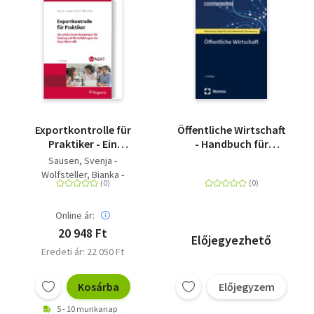
Exportkontrolle für
Öffentliche Wirtschaft
Praktiker - Ein
- Handbuch für
Lehrbuch mit
Wissenschaft und
Sausen, Svenja -
Basiswissen für
Praxis
Wolfsteller, Bianka -
Einstieg und
Grubert, Nora - Schick,
Weiterbildung in der
Stefanie
Exportkontrolle
Online ár:
20 948 Ft
Előjegyezhető
Eredeti ár: 22 050 Ft
Kosárba
Előjegyzem
5 - 10 munkanap