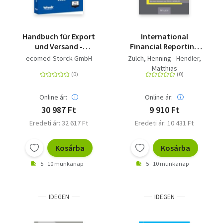
Handbuch für Export
International
und Versand -
Financial Reporting
Handbuch für Export
Standards (IFRS)
ecomed-Storck GmbH
Zülch, Henning - Hendler,
und Versand
2025/2026 - IAS-
Matthias
Verordnung,
Rahmenkonzept 2003
und die von der EU
Online ár:
Online ár:
gebilligten Standards
30 987 Ft
9 910 Ft
und Interpretationen -
Eredeti ár: 32 617 Ft
Eredeti ár: 10 431 Ft
deutsche Texte
Kosárba
Kosárba
5 - 10 munkanap
5 - 10 munkanap
IDEGEN
IDEGEN