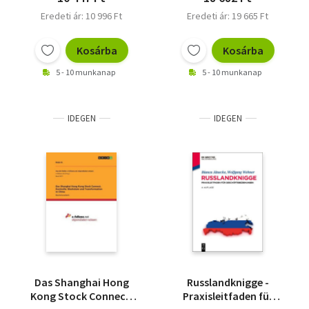
Eredeti ár: 10 996 Ft
Eredeti ár: 19 665 Ft
Kosárba
Kosárba
5 - 10 munkanap
5 - 10 munkanap
IDEGEN
IDEGEN
Das Shanghai Hong
Russlandknigge -
Kong Stock Connect.
Praxisleitfaden für