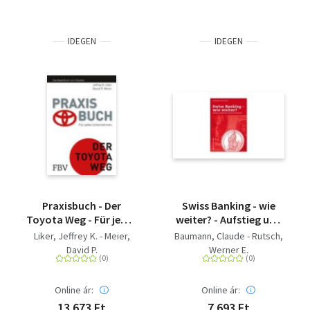
IDEGEN
IDEGEN
Praxisbuch - Der
Swiss Banking - wie
Toyota Weg - Für jedes
weiter? - Aufstieg und
Unternehmen. Das
Wandel der Schweizer
Liker, Jeffrey K. - Meier,
Baumann, Claude - Rutsch,
Begleitbuch zum
Finanzbranche
David P.
Werner E.
Klassiker
Online ár:
Online ár:
13 673 Ft
7 693 Ft