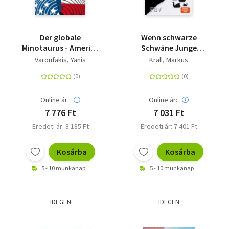
Livre de poche
Olasz zsebkönyvek
Der globale
Wenn schwarze
Minotaurus - Amerika
Schwäne Junge
Orosz zsebkönyvek
und die Zukunft der
kriegen - Warum wir
Varoufakis, Yanis
Krall, Markus
Weltwirtschaft
unsere Gesellschaft
Calendar
neu organisieren
müssen
Kalender
Online ár:
Online ár:
7 776 Ft
7 031 Ft
Egyéb idegen nyelvű
Eredeti ár: 8 185 Ft
Eredeti ár: 7 401 Ft
Ajándékutalványok
Kosárba
Kosárba
Adomány
5 - 10 munkanap
5 - 10 munkanap
IDEGEN
IDEGEN