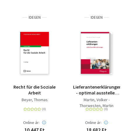
IDEGEN
IDEGEN
Recht für die Soziale
Lieferantenerklärungen
Arbeit
- optimal ausstellen
und managen
Beyer, Thomas
Martin, Volker -
Thorwesten, Martin
Online ár:
Online ár:
10 447 Ft
18 682 Ft