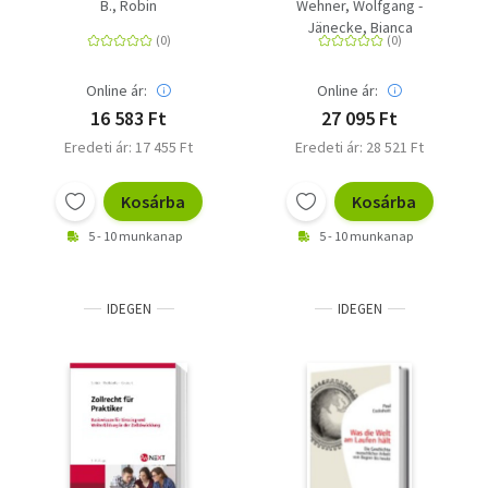
Kontrolle, Wachstum
Geschäftsbeziehungen
B., Robin
Wehner, Wolfgang -
und Transformation in
Jänecke, Bianca
China
Online ár:
Online ár:
16 583 Ft
27 095 Ft
Eredeti ár: 17 455 Ft
Eredeti ár: 28 521 Ft
Kosárba
Kosárba
5 - 10 munkanap
5 - 10 munkanap
IDEGEN
IDEGEN