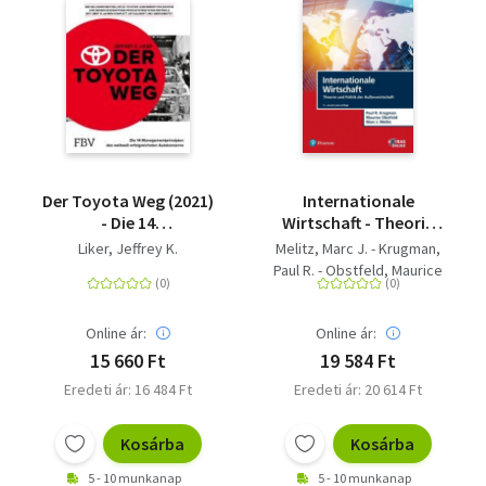
Der Toyota Weg (2021)
Internationale
- Die 14
Wirtschaft - Theorie
Managementprinzipien
und Politik der
Liker, Jeffrey K.
Melitz, Marc J. - Krugman,
des weltweit
Außenwirtschaft
Paul R. - Obstfeld, Maurice
erfolgreichsten
Autokonzerns
Online ár:
Online ár:
15 660 Ft
19 584 Ft
Eredeti ár: 16 484 Ft
Eredeti ár: 20 614 Ft
Kosárba
Kosárba
5 - 10 munkanap
5 - 10 munkanap