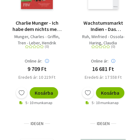
Charlie Munger - Ich
Wachstumsmarkt
habe dem nichts mehr
Indien - Das
hinzuzufügen
Investitionshandbuch
Munger, Charles - Griffin,
Ruh, Winfried - Ossola-
für Unternehmen und
Tren - Leber, Hendrik
Haring, Claudia
deren Berater
Online ár:
Online ár:
9 709 Ft
16 681 Ft
Eredeti ár: 10 219 Ft
Eredeti ár: 17 558 Ft
Kosárba
Kosárba
5 - 10 munkanap
5 - 10 munkanap
IDEGEN
IDEGEN