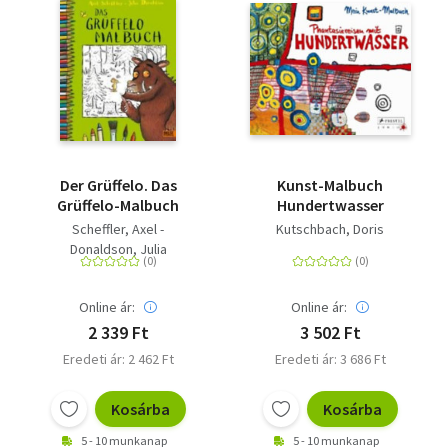
Der Grüffelo. Das
Kunst-Malbuch
Grüffelo-Malbuch
Hundertwasser
Scheffler, Axel -
Kutschbach, Doris
Donaldson, Julia
Online ár:
Online ár:
2 339 Ft
3 502 Ft
Eredeti ár: 2 462 Ft
Eredeti ár: 3 686 Ft
Kosárba
Kosárba
5 - 10 munkanap
5 - 10 munkanap