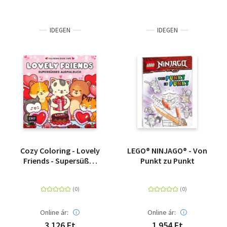
IDEGEN
IDEGEN
Cozy Coloring - Lovely
LEGO® NINJAGO® - Von
Friends - Supersüßes
Punkt zu Punkt
Ausmalbuch zum
Entspannen und
Träumen - Für
Erwachsene, Teenager
und Kinder
Online ár:
Online ár:
3 126 Ft
1 954 Ft