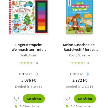
Fingerstempeln:
Meine Ausschneide-
Weihnachten - mit 7
Bastelwelt Pferde -
Fingerstempelfarben
Über 40 ganz einfache
Watt, Fiona
Koch, Susanne
Figuren zum
Ausschneiden und
Spielen
Online ár:
Online ár:
5 086 Ft
2 772 Ft
Eredeti ár: 5 353 Ft
Eredeti ár: 2 917 Ft
Kosárba
Kosárba
5 - 10 munkanap
5 - 10 munkanap