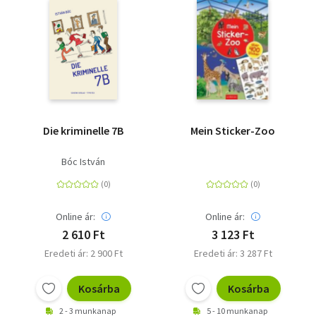
Die kriminelle 7B
Mein Sticker-Zoo
Bóc István
Online ár:
Online ár:
2 610 Ft
3 123 Ft
Eredeti ár: 2 900 Ft
Eredeti ár: 3 287 Ft
Kosárba
Kosárba
2 - 3 munkanap
5 - 10 munkanap