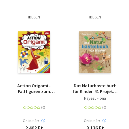
IDEGEN
IDEGEN
Action Origami -
Das Naturbastelbuch
Faltfiguren zum
für Kinder. 41 Projekte
aktiven Spielen - mit
zum Basteln mit
Hayes, Fiona
24 Blatt farbigem
allem, was Wald, Wiese
Origami-Papier
und Strand hergeben -
Für Kinder ab 5 Jahren
Online ár:
Online ár:
2 402 Ft
3 136 Ft