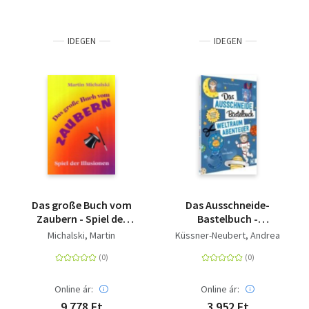
IDEGEN
IDEGEN
Das große Buch vom
Das Ausschneide-
Zaubern - Spiel der
Bastelbuch -
Illusionen
Weltraumabenteuer -
Michalski, Martin
Küssner-Neubert, Andrea
Der ultimative
Bastelspaß für Kinder
ab 4 Jahren
Online ár:
Online ár:
9 778 Ft
3 952 Ft