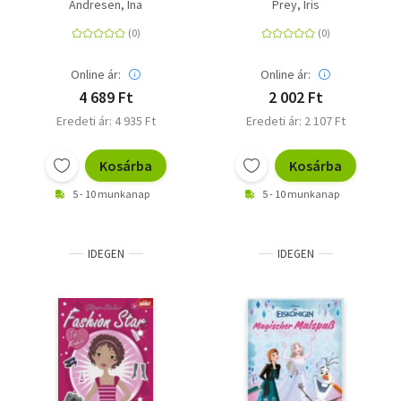
ruckzuck gestrickt
Strich... - Zeichnen
Andresen, Ina
Prey, Iris
lernen leicht gemacht
Online ár:
Online ár:
4 689 Ft
2 002 Ft
Eredeti ár: 4 935 Ft
Eredeti ár: 2 107 Ft
Kosárba
Kosárba
5 - 10 munkanap
5 - 10 munkanap
IDEGEN
IDEGEN