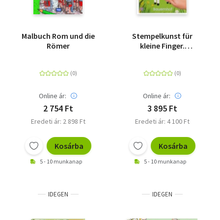
Malbuch Rom und die
Stempelkunst für
Römer
kleine Finger.
Bauernhof -
Fingerstempeln für
Kinder ab 3 Jahren mit
5 Stempelkissen
Online ár:
Online ár:
2 754 Ft
3 895 Ft
Eredeti ár: 2 898 Ft
Eredeti ár: 4 100 Ft
Kosárba
Kosárba
5 - 10 munkanap
5 - 10 munkanap
IDEGEN
IDEGEN