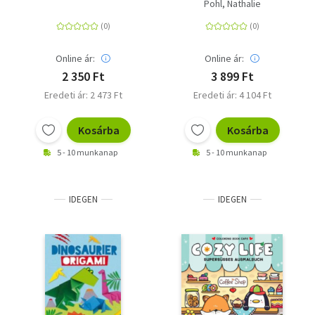
malen
Ausmalbuch mit
Pohl, Nathalie
Stickerbogen für
Kinder ab 4 Jahren
Online ár:
Online ár:
2 350 Ft
3 899 Ft
Eredeti ár: 2 473 Ft
Eredeti ár: 4 104 Ft
Kosárba
Kosárba
5 - 10 munkanap
5 - 10 munkanap
IDEGEN
IDEGEN