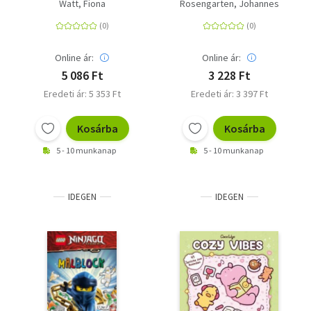
Kunstwerk - Mit 7
Zauberwelten zum
Watt, Fiona
Rosengarten, Johannes
Fingerstempelfarben
Entspannen
Online ár:
Online ár:
5 086 Ft
3 228 Ft
Eredeti ár: 5 353 Ft
Eredeti ár: 3 397 Ft
Kosárba
Kosárba
5 - 10 munkanap
5 - 10 munkanap
IDEGEN
IDEGEN