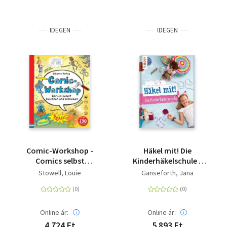
IDEGEN
IDEGEN
Comic-Workshop -
Häkel mit! Die
Comics selbst
Kinderhäkelschule -
zeichnen und
Tolle Häkelideen für
Stowell, Louie
Ganseforth, Jana
schreiben
Kinder ab 7 Jahren
Online ár:
Online ár:
4 724 Ft
5 893 Ft