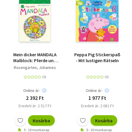
Mein dicker MANDALA
Peppa Pig Stickerspaß
Malblock: Pferde und
- Mit lustigen Rätseln
Ponys
Rosengarten, Johannes
Online ár:
Online ár:
2 392 Ft
1 977 Ft
Eredeti ár: 2 517 Ft
Eredeti ár: 2 081 Ft
Kosárba
Kosárba
5 - 10 munkanap
5 - 10 munkanap