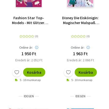
Fashion Star Top-
Disney Die Eiskönigin:
Models - Mit Glitzer-
Magischer Malspaß -
Stickern
Jetzt schon ein
Klassiker!
Online ár:
Online ár:
1 950 Ft
1 963 Ft
Eredeti ár: 2 052 Ft
Eredeti ár: 2 066 Ft
Kosárba
Kosárba
5 - 10 munkanap
5 - 10 munkanap
IDEGEN
IDEGEN