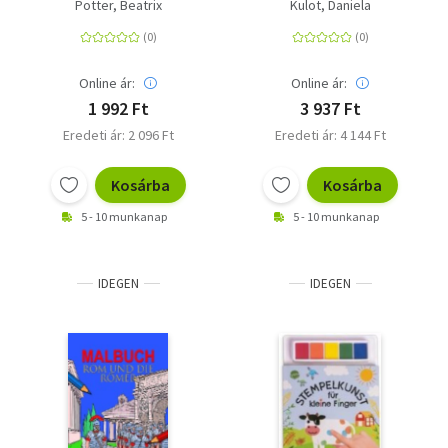
große Ausmalspaß für
Schulstart-Heft - |
Potter, Beatrix
Kulot, Daniela
Kinder ab 4 Jahren
Kreatives Lernheft zum
Buchstaben lernen,
Rätseln und Malen
Online ár:
Online ár:
1 992 Ft
3 937 Ft
Eredeti ár: 2 096 Ft
Eredeti ár: 4 144 Ft
Kosárba
Kosárba
5 - 10 munkanap
5 - 10 munkanap
IDEGEN
IDEGEN