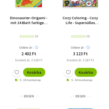
Dinosaurier-Origami -
Cozy Coloring - Cozy
mit 24 Blatt farbigem
Life - Supersüßes
Origami-Papier
Ausmalbuch zum
Entspannen und
Träumen - Für
Erwachsene, Teenager
und Kinder
Online ár:
Online ár:
2 402 Ft
3 123 Ft
Eredeti ár: 2 528 Ft
Eredeti ár: 3 287 Ft
Kosárba
Kosárba
5 - 10 munkanap
5 - 10 munkanap
IDEGEN
IDEGEN