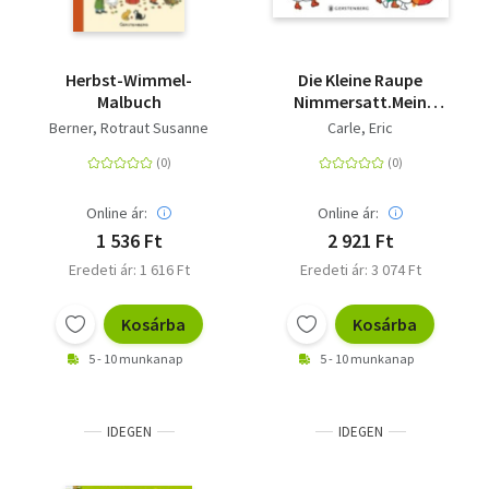
Livre de poche
Olasz zsebkönyvek
Herbst-Wimmel-
Die Kleine Raupe
Malbuch
Nimmersatt.Mein
Orosz zsebkönyvek
Malbuch
Berner, Rotraut Susanne
Carle, Eric
Calendar
Kalender
Online ár:
Online ár:
1 536 Ft
2 921 Ft
Egyéb idegen nyelvű
Eredeti ár: 1 616 Ft
Eredeti ár: 3 074 Ft
Ajándékutalványok
Kosárba
Kosárba
Adomány
5 - 10 munkanap
5 - 10 munkanap
IDEGEN
IDEGEN