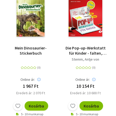
Mein Dinosaurier-
Die Pop-up-Werkstatt
Stickerbuch
für Kinder - falten,
schneiden, malen,
Stemm, Antje von
kleben!
Online ár:
Online ár:
1 967 Ft
10 154 Ft
Eredeti ár: 2 070 Ft
Eredeti ár: 10 688 Ft
Kosárba
Kosárba
5 - 10 munkanap
5 - 10 munkanap