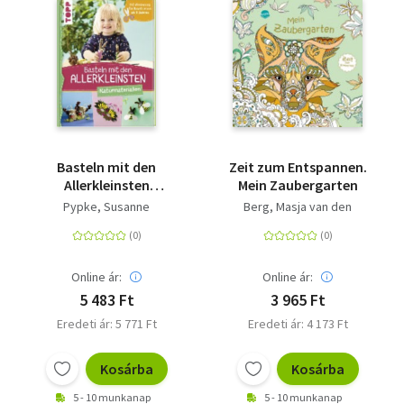
Basteln mit den
Zeit zum Entspannen.
Allerkleinsten
Mein Zaubergarten
Naturmaterialien -
Pypke, Susanne
Berg, Masja van den
Frühförderung für
Kreativminis ab 2
Jahren
Online ár:
Online ár:
5 483 Ft
3 965 Ft
Eredeti ár: 5 771 Ft
Eredeti ár: 4 173 Ft
Kosárba
Kosárba
5 - 10 munkanap
5 - 10 munkanap