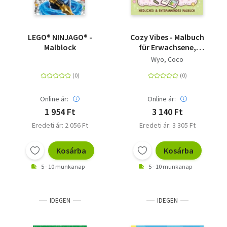
LEGO® NINJAGO® -
Cozy Vibes - Malbuch
Malblock
für Erwachsene,
Teenager und Kinder
Wyo, Coco
(Cozy Spaces
Coloring)
Online ár:
Online ár:
1 954 Ft
3 140 Ft
Eredeti ár: 2 056 Ft
Eredeti ár: 3 305 Ft
Kosárba
Kosárba
5 - 10 munkanap
5 - 10 munkanap
IDEGEN
IDEGEN