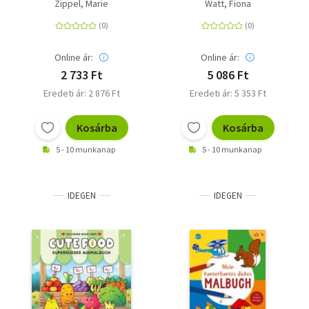
Feenland - Entdecke
Fingerstempelfarben
Zippel, Marie
Watt, Fiona
versteckte Muster und
Motive!
Online ár:
Online ár:
2 733 Ft
5 086 Ft
Eredeti ár: 2 876 Ft
Eredeti ár: 5 353 Ft
Kosárba
Kosárba
5 - 10 munkanap
5 - 10 munkanap
IDEGEN
IDEGEN