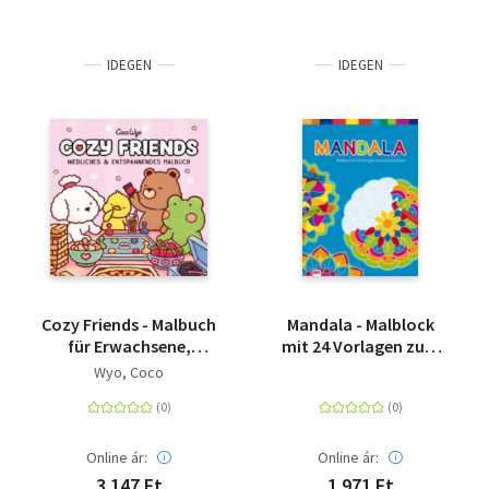
IDEGEN
IDEGEN
Cozy Friends - Malbuch
Mandala - Malblock
für Erwachsene,
mit 24 Vorlagen zum
Teenager und Kinder
Heraustrennen
Wyo, Coco
(Cozy Spaces
Coloring)
Online ár:
Online ár:
3 147 Ft
1 971 Ft