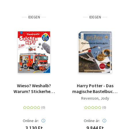
IDEGEN
IDEGEN
Wieso? Weshalb?
Harry Potter - Das
Warum? Stickerheft:
magische Bastelbuch -
Feuerwehr
Das offizielle Harry-
Revenson, Jody
Potter-Bastelbuch
Online ár:
Online ár:
3 130 Ft
9 844 Ft