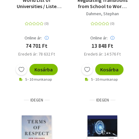
World List of
Regulating Transitions
Universities / Liste
from School to Work -
Mondiale des
An Institutional
Dahmen, Stephan
Universités
Ethnography of
Activation Work in
Action
Online ár:
Online ár:
74 701 Ft
13 848 Ft
Eredeti ár: 78 632 Ft
Eredeti ár: 14 576 Ft
Kosárba
Kosárba
5 - 10 munkanap
5 - 10 munkanap
IDEGEN
IDEGEN