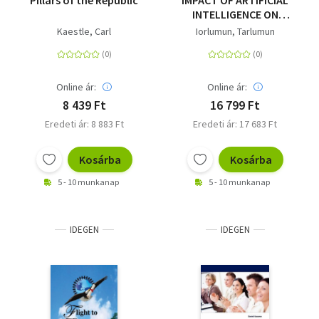
Pillars of the Republic
IMPACT OF ARTIFICIAL
INTELLIGENCE ON
ACADEMIC
Kaestle, Carl
Iorlumun, Tarlumun
PERFORMANCE - A
STUDY OF UNIVERSITY
STUDENTS
Online ár:
Online ár:
8 439 Ft
16 799 Ft
Eredeti ár: 8 883 Ft
Eredeti ár: 17 683 Ft
Kosárba
Kosárba
5 - 10 munkanap
5 - 10 munkanap
IDEGEN
IDEGEN