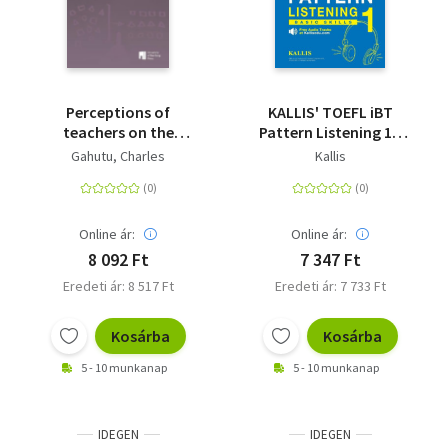
Perceptions of
KALLIS' TOEFL iBT
teachers on the
Pattern Listening 1 -
change in schooling -
Basic Skills (College
Gahutu, Charles
Kallis
an empirical case
Test Prep 2016 + Study
study of Rwanda
Guide Book + Practice
Test + Skill Building -
TOEFL iBT 2016)
Online ár:
Online ár:
8 092 Ft
7 347 Ft
Eredeti ár: 8 517 Ft
Eredeti ár: 7 733 Ft
Kosárba
Kosárba
5 - 10 munkanap
5 - 10 munkanap
IDEGEN
IDEGEN