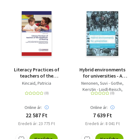
Literacy Practices of
Hybrid environments
teachers of the
for universities - A
Deaf/Hard-of-Hearing
shared commitment
Kincaid, Patricia
Nenonen, Suvi - Gothe,
- Exploring the
to campus innovation
Kerstin - Loidl-Reisch,
experience of itinerant
and sustainability
Cordula - Ninnemann, Katja
teachers supporting
- Liedtke, Bettina -
students who are
Online ár:
Online ár:
Wallenborg, Christian -
Deaf/Hard-of-Hearing
Tieva, Åse - Nestler,
22 587 Ft
7 639 Ft
develop literacy skills
Jonathan - den Heijer,
Eredeti ár: 23 775 Ft
Eredeti ár: 8 041 Ft
Alexandra