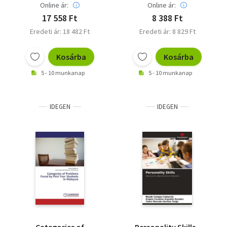
University
Online ár:
Online ár:
17 558 Ft
8 388 Ft
Eredeti ár: 18 482 Ft
Eredeti ár: 8 829 Ft
Kosárba
Kosárba
5 - 10 munkanap
5 - 10 munkanap
IDEGEN
IDEGEN