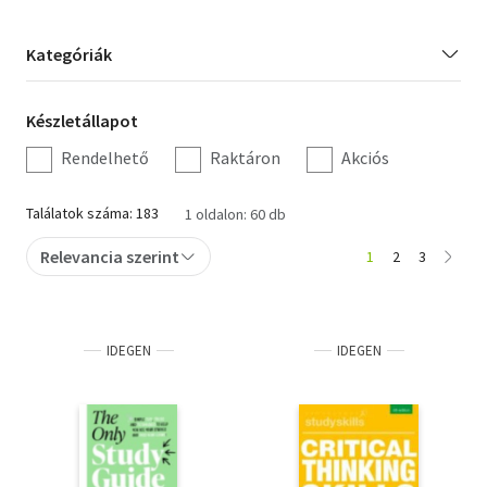
Orosz könyvek
Kategória
Kategóriák
szűrés
Audio books
Készletállapot
Készletállapot
Hörbücher
szűrés
Rendelhető
Raktáron
Akciós
Audiolibros
Találatok száma: 183
1 oldalon: 60 db
Livres audio
Relevancia szerint
1
2
3
Olasz hangoskönyvek
Orosz hangoskönyvek
IDEGEN
IDEGEN
Pocket Books
Taschenbücher
Libros de bolsillo