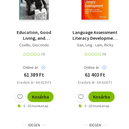
Education, Good
Language Assessment
Living, and
Literacy Development
Storytelling in Rural
- An Ethnographic
Coello, Gioconda
Gan, Ling - Lam, Ricky
Ecuador - Ancestral
Case Study on
Pueblos' Practices
University English
against the Grain,
Instructors in China
1960s-1970s
Online ár:
Online ár:
61 389 Ft
61 403 Ft
Eredeti ár: 64 619 Ft
Eredeti ár: 64 634 Ft
Kosárba
Kosárba
5 - 10 munkanap
5 - 10 munkanap
IDEGEN
IDEGEN