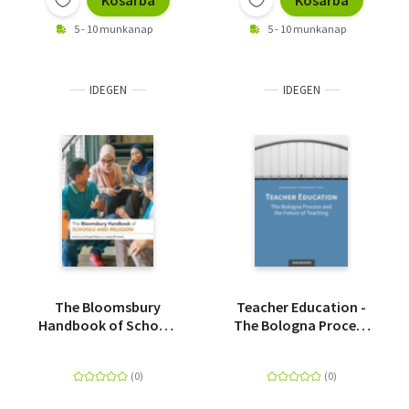
Kosárba
Kosárba
5 - 10 munkanap
5 - 10 munkanap
IDEGEN
IDEGEN
The Bloomsbury
Teacher Education -
Handbook of Schools
The Bologna Process
and Religion
and the Future of
Teaching