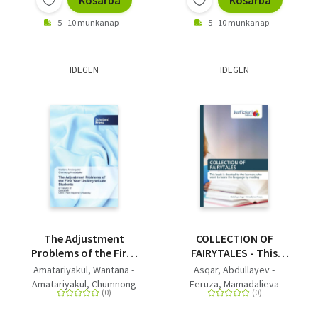
Kosárba
Kosárba
5 - 10 munkanap
5 - 10 munkanap
IDEGEN
IDEGEN
The Adjustment
COLLECTION OF
Problems of the First
FAIRYTALES - This
Year Undergraduate
book is devoted to the
Amatariyakul, Wantana -
Asqar, Abdullayev -
Students - of Faculty
learners who want to
Amatariyakul, Chumnong
Feruza, Mamadalieva
of Education Udon
learn the language by
Thani Rajabhat
reading