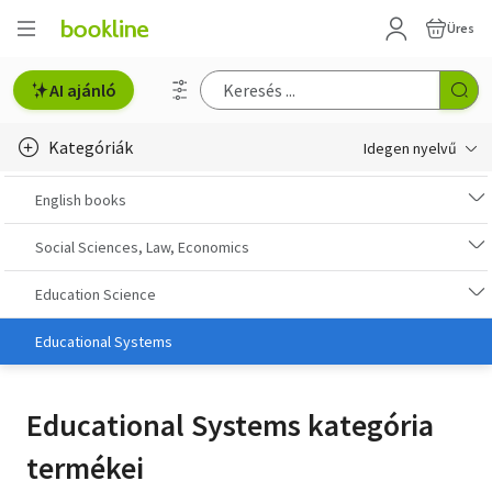
Üres
AI ajánló
Kategóriák
Idegen nyelvű
e-Könyv, audio
English books
e-könyv-olvasók
Social Sciences, Law, Economics
English books
Education Science
Deutsche Bücher
Educational Systems
Libros en español
Educational Systems kategória
Livres francais
termékei
Olasz könyvek