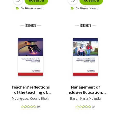
Kosárba
Kosárba
5 - 10 munkanap
5 - 10 munkanap
IDEGEN
IDEGEN
Teachers' reflections
Management of
of the teaching of
Inclusive Education -
physical sciences CAPS
Theoretical and
Mpungose, Cedric Bheki
Barth, Karla Melinda
Practical Aspects