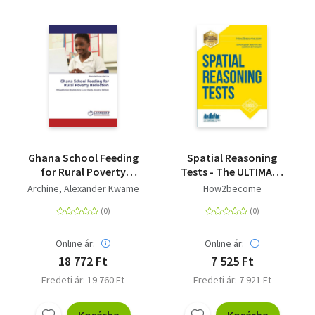
Ghana School Feeding
Spatial Reasoning
for Rural Poverty
Tests - The ULTIMATE
Reduction - A
guide to passing
Archine, Alexander Kwame
How2become
Qualitative
spatial reasoning
Exploratory Case
tests (Testing Series)
Study. Second Edition
Online ár:
Online ár:
18 772 Ft
7 525 Ft
Eredeti ár: 19 760 Ft
Eredeti ár: 7 921 Ft