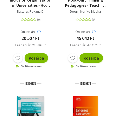
Inclusion Organisation
Post-Unit Thinking
in Universities - How
Pedagogies - Teaching
Commitments Work
to Live beyond
Baltaru, Roxana D.
Doerr, Neriko Musha
Categories
Online ár:
Online ár:
20 507 Ft
45 042 Ft
Eredeti ár: 21 586 Ft
Eredeti ár: 47 412 Ft
Kosárba
Kosárba
5 - 10 munkanap
5 - 10 munkanap
IDEGEN
IDEGEN