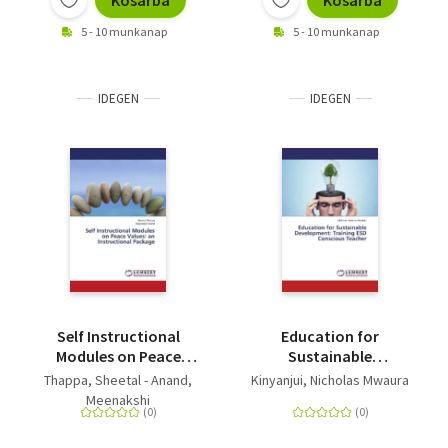
Kosárba
Kosárba
5 - 10 munkanap
5 - 10 munkanap
IDEGEN
IDEGEN
Self Instructional
Education for
Modules on Peace
Sustainable
Values: an
Development: Training
Thappa, Sheetal - Anand,
Kinyanjui, Nicholas Mwaura
Instructional Package
ESD Conscious
Meenakshi
Teacher