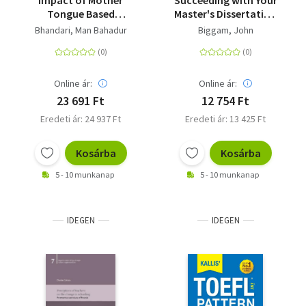
Impact of Mother
Succeeding with Your
Tongue Based
Master's Dissertation
Multilingual Education
A Step-by-Step
Bhandari, Man Bahadur
Biggam, John
- as the Medium of
Handbook
Instruction in
Nepalese Primary
Schools
Online ár:
Online ár:
23 691 Ft
12 754 Ft
Eredeti ár: 24 937 Ft
Eredeti ár: 13 425 Ft
Kosárba
Kosárba
5 - 10 munkanap
5 - 10 munkanap
IDEGEN
IDEGEN