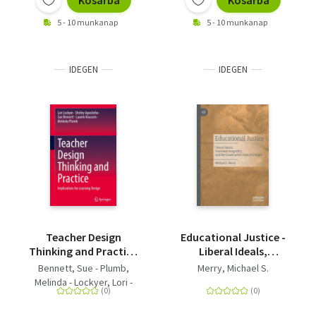
Kosárba
Kosárba
5 - 10 munkanap
5 - 10 munkanap
IDEGEN
IDEGEN
Teacher Design
Educational Justice -
Thinking and Practice
Liberal Ideals,
- Implications for
Persistent Inequality,
Bennett, Sue - Plumb,
Merry, Michael S.
Learning Design
and the Constructive
Melinda - Lockyer, Lori -
Uses of Critique
Knussen, Lauren -
Agostinho, Shirley