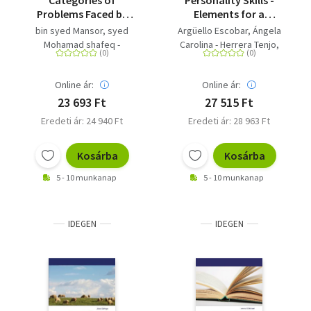
Categories of
Personality Skills -
Problems Faced by
Elements for a
First Year Students in
Resilient School
bin syed Mansor, syed
Argüello Escobar, Ángela
Malaysia
Orientation
Mohamad shafeq -
Carolina - Herrera Tenjo,
Madanian, Latifeh
Yenni Marcela - Campaz
Camacho, Neyda
Online ár:
Online ár:
23 693 Ft
27 515 Ft
Eredeti ár: 24 940 Ft
Eredeti ár: 28 963 Ft
Kosárba
Kosárba
5 - 10 munkanap
5 - 10 munkanap
IDEGEN
IDEGEN