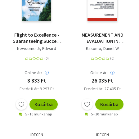
Flight to Excellence -
MEASUREMENT AND
Guaranteeing Success
EVALUATION IN
for All Students in the
HUMANITIES AND
Newsome Jr, Edward
Kasomo, Daniel W
21st Century
EDUCATION -
Teaching, Evaluation,
Assessment and
Testing
Online ár:
Online ár:
8 833 Ft
26 035 Ft
Eredeti ár: 9 297 Ft
Eredeti ár: 27 405 Ft
Kosárba
Kosárba
5 - 10 munkanap
5 - 10 munkanap
IDEGEN
IDEGEN