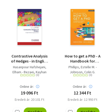
Contrastive Analysis
How to get a PhD - A
of Hedges - in English
Handbook for
& Persian Linguistics
Students and Their
Hasanpour Hafshejani,
Phillips, Estelle M. -
Article
Supervisors
Elham - Rezaei, Kayhan
Johnson, Colin G.
Online ár:
Online ár:
19 096 Ft
12 344 Ft
Eredeti ár: 20 101 Ft
Eredeti ár: 12 993 Ft