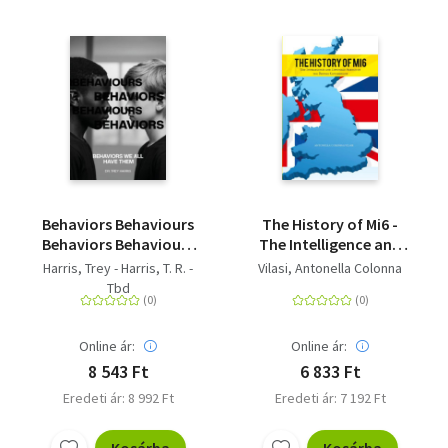
Behaviors Behaviours
The History of Mi6 -
Behaviors Behaviours
The Intelligence and
(We All Have Them)
Espionage Agency of
Harris, Trey - Harris, T. R. -
Vilasi, Antonella Colonna
the British
Tbd
Government
Online ár:
Online ár:
8 543 Ft
6 833 Ft
Eredeti ár: 8 992 Ft
Eredeti ár: 7 192 Ft