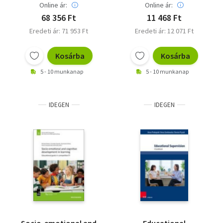
Online ár:
Online ár:
68 356 Ft
11 468 Ft
Eredeti ár: 71 953 Ft
Eredeti ár: 12 071 Ft
Kosárba
Kosárba
5 - 10 munkanap
5 - 10 munkanap
IDEGEN
IDEGEN