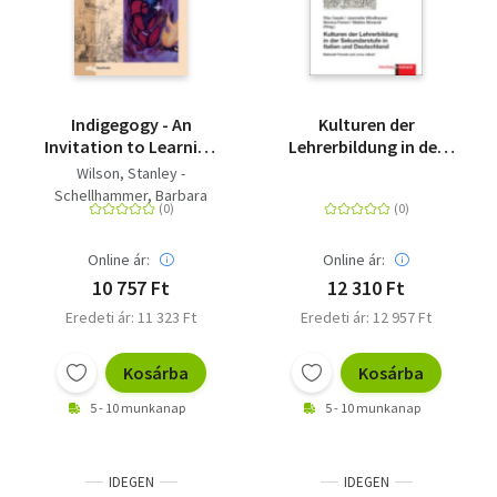
Indigegogy - An
Kulturen der
Invitation to Learning
Lehrerbildung in der
in a Relational Way
Sekundarstufe in
Wilson, Stanley -
Italien und
Schellhammer, Barbara
Deutschland -
Nationale Formate
und ,cross culture'
Online ár:
Online ár:
10 757 Ft
12 310 Ft
Eredeti ár: 11 323 Ft
Eredeti ár: 12 957 Ft
Kosárba
Kosárba
5 - 10 munkanap
5 - 10 munkanap
IDEGEN
IDEGEN