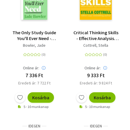
Livre de poche
Olasz zsebkönyvek
Orosz zsebkönyvek
The Only Study Guide
Critical Thinking Skills
You'll Ever Need -
- Effective Analysis,
Calendar
Simple tips, tricks and
Argument and
Bowler, Jade
Cottrell, Stella
techniques to help you
Reflection
Kalender
ace your studies and
pass your exams!
Egyéb idegen nyelvű
Online ár:
Online ár:
7 336 Ft
9 333 Ft
Ajándékutalványok
Eredeti ár: 7 722 Ft
Eredeti ár: 9 824 Ft
Adomány
Kosárba
Kosárba
5 - 10 munkanap
5 - 10 munkanap
IDEGEN
IDEGEN