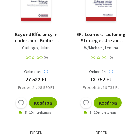
Beyond Efficiency in
EFL Learners' Listening
Leadership - Exploring
Strategies Use and
Effective Teacher
Their Learning
Gathogo, Julius
W/Michael, Lemma
Leadership and Its
Preferences - EFL
Challenges in the
University Students in
Twenty-First Century
Focus
Online ár:
Online ár:
27 522 Ft
18 752 Ft
Eredeti ár: 28 970 Ft
Eredeti ár: 19 738 Ft
Kosárba
Kosárba
5 - 10 munkanap
5 - 10 munkanap
IDEGEN
IDEGEN