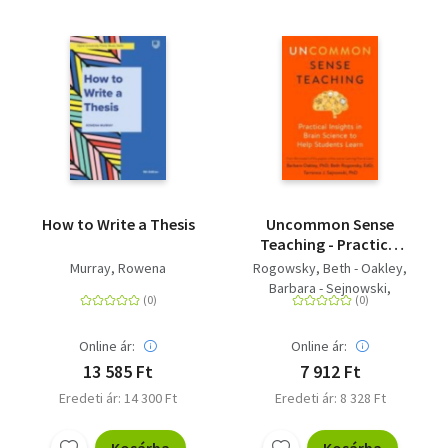
How to Write a Thesis
Uncommon Sense
Teaching - Practical
Insights in Brain
Murray, Rowena
Rogowsky, Beth - Oakley,
Science to Help
Barbara - Sejnowski,
Students Learn
Terrence J.
Online ár:
Online ár:
13 585 Ft
7 912 Ft
Eredeti ár: 14 300 Ft
Eredeti ár: 8 328 Ft