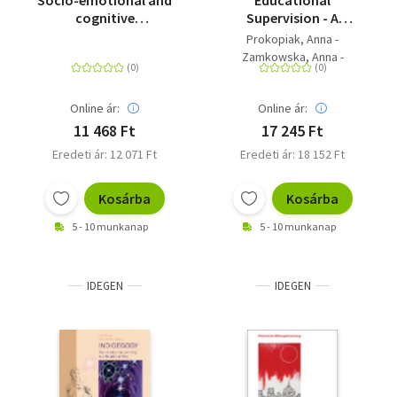
Socio-emotional and
Educational
cognitive
Supervision - A
development in
Guidebook
Prokopiak, Anna -
learning - Educational
Zamkowska, Anna -
goals in competition?!
Prysak, Dorota
Online ár:
Online ár:
11 468 Ft
17 245 Ft
Eredeti ár: 12 071 Ft
Eredeti ár: 18 152 Ft
Kosárba
Kosárba
5 - 10 munkanap
5 - 10 munkanap
IDEGEN
IDEGEN