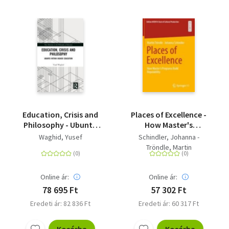
Education, Crisis and
Places of Excellence -
Philosophy - Ubuntu
How Master's
within Higher
Programs Build
Waghid, Yusef
Schindler, Johanna -
Education
Reputability
Tröndle, Martin
Online ár:
Online ár:
78 695 Ft
57 302 Ft
Eredeti ár: 82 836 Ft
Eredeti ár: 60 317 Ft