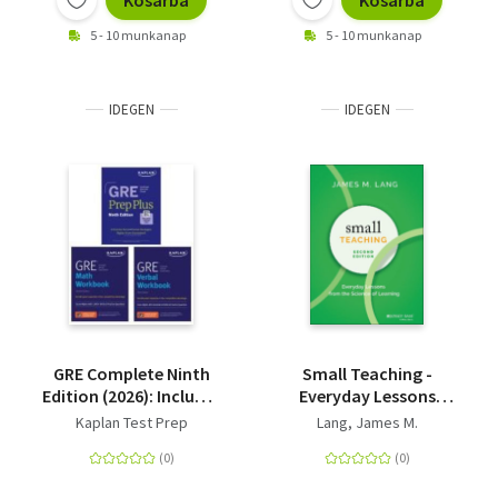
Kosárba
Kosárba
5 - 10 munkanap
5 - 10 munkanap
IDEGEN
IDEGEN
GRE Complete Ninth
Small Teaching -
Edition (2026): Includes
Everyday Lessons
6 Full Length Practice
from the Science of
Kaplan Test Prep
Lang, James M.
Tests, 2500+ Practice
Learning
Questions + Online
Access to 1000+